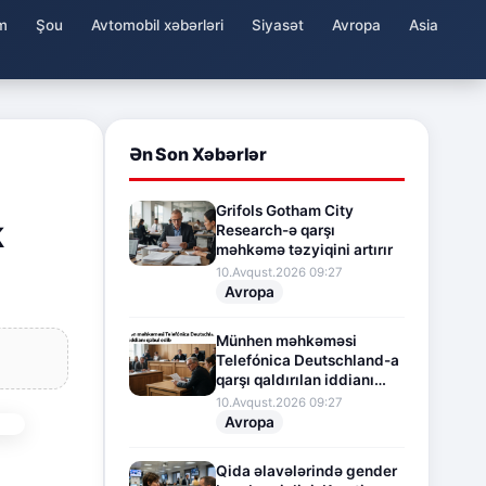
m
Şou
Avtomobil xəbərləri
Siyasət
Avropa
Asia
Ən Son Xəbərlər
Grifols Gotham City
k
Research-ə qarşı
məhkəmə təzyiqini artırır
10.Avqust.2026 09:27
Avropa
Münhen məhkəməsi
Telefónica Deutschland-a
qarşı qaldırılan iddianı
icraata götürüb
10.Avqust.2026 09:27
Avropa
Qida əlavələrində gender