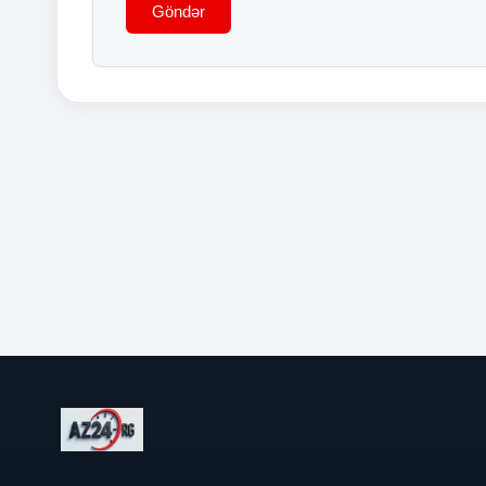
Göndər