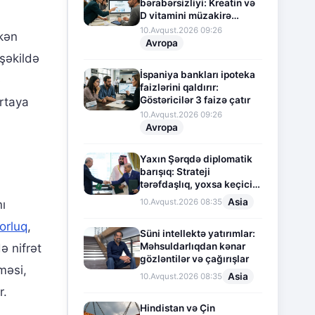
bərabərsizliyi: Kreatin və
D vitamini müzakirə
mövzusuna çevrilib
10.Avqust.2026 09:26
əkən
Avropa
 şəkildə
İspaniya bankları ipoteka
ə
faizlərini qaldırır:
Göstəricilər 3 faizə çatır
ortaya
10.Avqust.2026 09:26
Avropa
Yaxın Şərqdə diplomatik
barışıq: Strateji
tərəfdaşlıq, yoxsa keçici
maraqlar?
Asia
10.Avqust.2026 08:35
nı
orluq
,
Süni intellektə yatırımlar:
Məhsuldarlıqdan kənar
ə nifrət
gözləntilər və çağırışlar
məsi,
Asia
10.Avqust.2026 08:35
r.
Hindistan və Çin