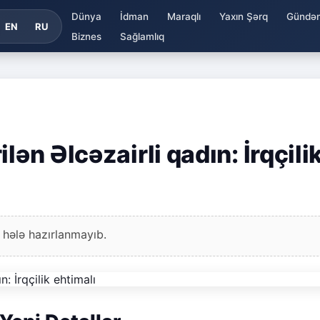
Dünya
İdman
Maraqlı
Yaxın Şərq
Gündə
EN
RU
Biznes
Sağlamlıq
lən Əlcəzairli qadın: İrqçili
 hələ hazırlanmayıb.