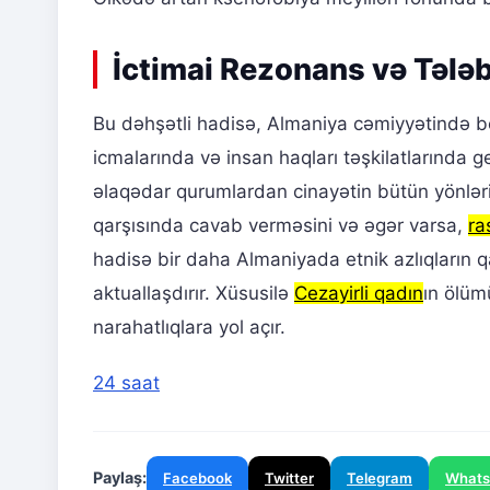
İctimai Rezonans və Tələb
Bu dəhşətli hadisə, Almaniya cəmiyyətində bö
icmalarında və insan haqları təşkilatlarında
əlaqədar qurumlardan cinayətin bütün yönlərin
qarşısında cavab verməsini və əgər varsa,
ra
hadisə bir daha Almaniyada etnik azlıqların qar
aktuallaşdırır. Xüsusilə
Cezayirli qadın
ın ölüm
narahatlıqlara yol açır.
24 saat
Paylaş:
Facebook
Twitter
Telegram
What