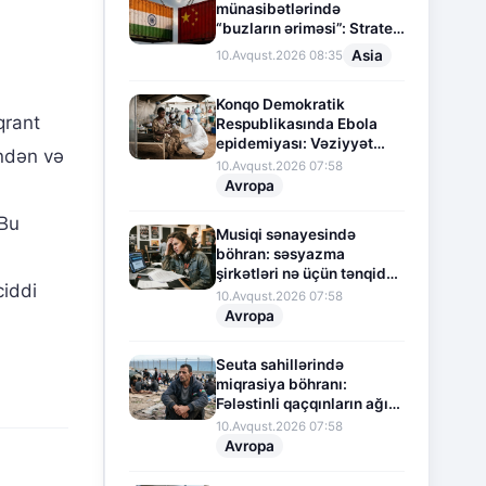
münasibətlərində
“buzların əriməsi”: Strateji
dəyişiklik, yoxsa iqtisadi
Asia
10.Avqust.2026 08:35
barışıq?
Konqo Demokratik
qrant
Respublikasında Ebola
epidemiyası: Vəziyyət
indən və
daha da gərginləşir
10.Avqust.2026 07:58
Avropa
 Bu
Musiqi sənayesində
böhran: səsyazma
şirkətləri nə üçün tənqid
ciddi
hədəfinə çevrilib?
10.Avqust.2026 07:58
Avropa
Seuta sahillərində
miqrasiya böhranı:
Fələstinli qaçqınların ağır
durumu
10.Avqust.2026 07:58
Avropa