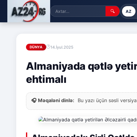
🔍
AZ
14.İyul.2025
DÜNYA
Almaniyada qətlə yetiri
ehtimalı
🎧 Məqaləni dinlə:
Bu yazı üçün səsli versiya