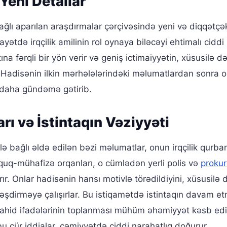
Yeni Detallar
bağlı aparılan araşdırmalar çərçivəsində yeni və diqqətç
yətdə irqçilik amilinin rol oynaya biləcəyi ehtimalı ciddi
ına fərqli bir yön verir və geniş ictimaiyyətin, xüsusilə d
. Hadisənin ilkin mərhələlərindəki məlumatlardan sonra 
ir daha gündəmə gətirib.
ı və İstintaqın Vəziyyəti
ilə bağlı əldə edilən bəzi məlumatlar, onun irqçilik qurba
üquq-mühafizə orqanları, o cümlədən yerli polis və
prokur
rır. Onlar hadisənin hansı motivlə törədildiyini, xüsusilə d
əşdirməyə çalışırlar. Bu istiqamətdə istintaqın davam et
şahid ifadələrinin toplanması mühüm əhəmiyyət kəsb edi
u cür iddialar, cəmiyyətdə ciddi narahatlıq doğurur.