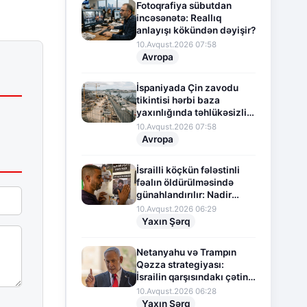
Fotoqrafiya sübutdan
incəsənətə: Reallıq
anlayışı kökündən dəyişir?
10.Avqust.2026 07:58
Avropa
İspaniyada Çin zavodu
tikintisi hərbi baza
yaxınlığında təhlükəsizlik
narahatlığına səbəb olub
10.Avqust.2026 07:58
Avropa
İsrailli köçkün fələstinli
fəalın öldürülməsində
günahlandırılır: Nadir
məhkəmə presedenti
10.Avqust.2026 06:29
Yaxın Şərq
Netanyahu və Trampın
Qəzza strategiyası:
İsrailin qarşısındakı çətin
seçim
10.Avqust.2026 06:28
Yaxın Şərq