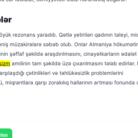
lər
yük rezonans yaradıb. Qətlə yetirilən qadının taleyi, mi
 geniş müzakirələrə səbəb olub. Onlar Almaniya hökumət
in şəffaf şəkildə araşdırılmasını, cinayətkarların ədalət
sizm
amilinin tam şəkildə üzə çıxarılmasını tələb edirlər.
şılaşdığı çətinlikləri və təhlükəsizlik problemlərini
ü, miqrantlara qarşı zorakılıq hallarının artması fonunda 
sApp