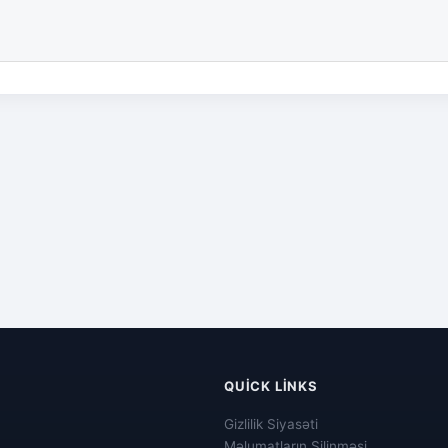
QUICK LINKS
Gizlilik Siyasəti
Məlumatların Silinməsi