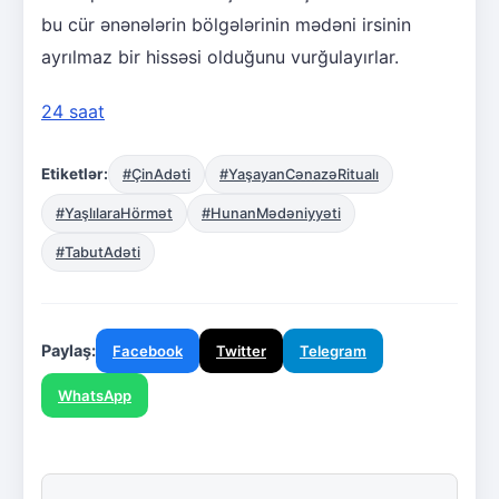
bu cür ənənələrin bölgələrinin mədəni irsinin
ayrılmaz bir hissəsi olduğunu vurğulayırlar.
24 saat
Etiketlər:
#ÇinAdəti
#YaşayanCənazəRitualı
#YaşlılaraHörmət
#HunanMədəniyyəti
#TabutAdəti
Paylaş:
Facebook
Twitter
Telegram
WhatsApp