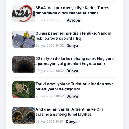
BBVA-da kadr dəyişikliyi: Karlos Torres
rəhbərlikdə ciddi islahatlar aparır
Avropa
30.İyul.2026 09:33
Günəş panellərində gizli təhlükə: Yanğın
riski barədə xəbərdarlıq
Dünya
26.İyul.2026 10:52
52 milyon dollarlıq nəhəng səhv: Heç yerə
aparmayan yol görənləri heyrətə salır
Dünya
26.İyul.2026 10:52
Tarixi ərazi yalanı: Turistləri aldadan şəxs
bələdiyyəni də çaşdırdı
Dünya
26.İyul.2026 10:52
And dağları yarılır: Argentina və Çili
arasında nəhəng tunel layihəsi
Dünya
26.İyul.2026 10:51