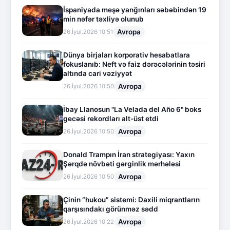
İspaniyada meşə yanğınları səbəbindən 19
min nəfər təxliyə olunub
Avropa
26.İyul.2026 10:51
Dünya birjaları korporativ hesabatlara
fokuslanıb: Neft və faiz dərəcələrinin təsiri
altında cari vəziyyət
Avropa
26.İyul.2026 10:50
İbay Llanosun "La Velada del Año 6" boks
gecəsi rekordları alt-üst etdi
Avropa
26.İyul.2026 10:50
Donald Trampın İran strategiyası: Yaxın
Şərqdə növbəti gərginlik mərhələsi
Avropa
26.İyul.2026 10:50
Çinin “hukou” sistemi: Daxili miqrantların
qarşısındakı görünməz sədd
Avropa
26.İyul.2026 10:22