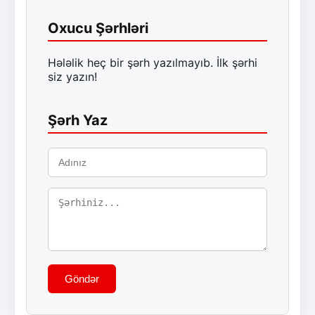
Oxucu Şərhləri
Hələlik heç bir şərh yazılmayıb. İlk şərhi
siz yazın!
Şərh Yaz
Göndər