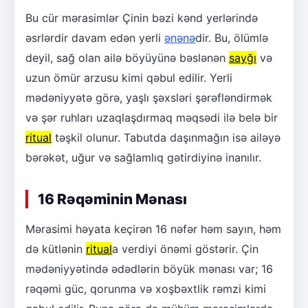
Bu cür mərasimlər Çinin bəzi kənd yerlərində
əsrlərdir davam edən yerli
ənənə
dir. Bu, ölümlə
deyil, sağ olan ailə böyüyünə bəslənən
sayğı
və
uzun ömür arzusu kimi qəbul edilir. Yerli
mədəniyyətə görə, yaşlı şəxsləri şərəfləndirmək
və şər ruhları uzaqlaşdırmaq məqsədi ilə belə bir
ritual
təşkil olunur. Tabutda daşınmağın isə ailəyə
bərəkət, uğur və sağlamlıq gətirdiyinə inanılır.
16 Rəqəminin Mənası
Mərasimi həyata keçirən 16 nəfər həm sayın, həm
də kütlənin
ritual
a verdiyi önəmi göstərir. Çin
mədəniyyətində ədədlərin böyük mənası var; 16
rəqəmi güc, qorunma və xoşbəxtlik rəmzi kimi