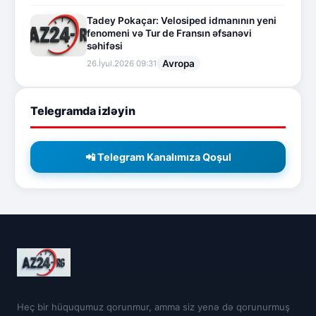
Tadey Pokaçar: Velosiped idmanının yeni
fenomeni və Tur de Fransın əfsanəvi
səhifəsi
Avropa
26.İyul.2026 09:31
Telegramda izləyin
📲 Telegram Kanalımıza Qoşul
Heç bir hüququmuz qorunmur, amma siz yenə də qorunurmuş