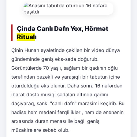
Çində Canlı Dəfn Yox, Hörmət
Ritual
ı
Çinin Hunan əyalətində çəkilən bir video dünya
gündəmində geniş əks-səda doğurub.
Görüntülərdə 70 yaşlı, sağlam bir qadının oğlu
tərəfindən bəzəkli və yaraşıqlı bir tabutun içinə
oturdulduğu əks olunur. Daha sonra 16 nəfərdən
ibarət dəstə musiqi sədaları altında qadını
daşıyaraq, sanki "canlı dəfn" mərasimi keçirib. Bu
hadisə həm mədəni fərqlilikləri, həm də ənənənin
arxasında duran mənası ilə bağlı geniş
müzakirələrə səbəb olub.