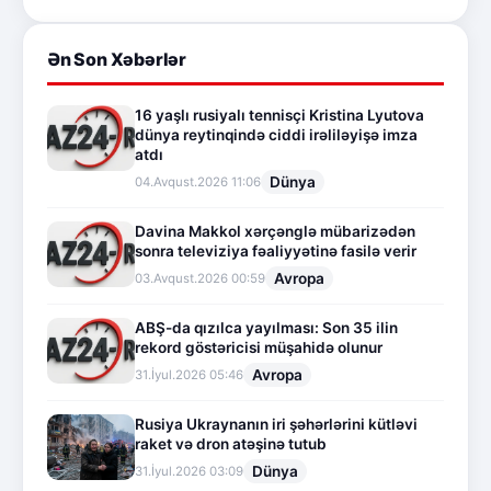
Ən Son Xəbərlər
16 yaşlı rusiyalı tennisçi Kristina Lyutova
dünya reytinqində ciddi irəliləyişə imza
atdı
Dünya
04.Avqust.2026 11:06
Davina Makkol xərçənglə mübarizədən
sonra televiziya fəaliyyətinə fasilə verir
Avropa
03.Avqust.2026 00:59
ABŞ-da qızılca yayılması: Son 35 ilin
rekord göstəricisi müşahidə olunur
Avropa
31.İyul.2026 05:46
Rusiya Ukraynanın iri şəhərlərini kütləvi
raket və dron atəşinə tutub
Dünya
31.İyul.2026 03:09