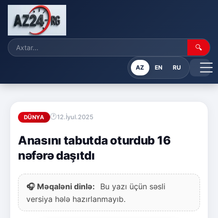
🔍
AZ
EN
RU
12.İyul.2025
DÜNYA
Anasını tabutda oturdub 16
nəfərə daşıtdı
🎧 Məqaləni dinlə:
Bu yazı üçün səsli
versiya hələ hazırlanmayıb.