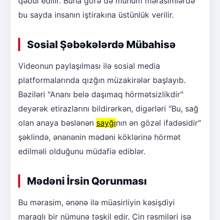
qəbul edilir. Buna görə də mühüm mərasimlərdə
bu sayda insanın iştirakına üstünlük verilir.
Sosial Şəbəkələrdə Mübahisə
Videonun paylaşılması ilə sosial media
platformalarında qızğın müzakirələr başlayıb.
Bəziləri "Ananı belə daşımaq hörmətsizlikdir"
deyərək etirazlarını bildirərkən, digərləri "Bu, sağ
olan anaya bəslənən
sayğı
nın ən gözəl ifadəsidir"
şəklində, ənənənin mədəni köklərinə hörmət
edilməli olduğunu müdafiə ediblər.
Mədəni İrsin Qorunması
Bu mərasim, ənənə ilə müasirliyin kəsişdiyi
maraqlı bir nümunə təşkil edir. Çin rəsmiləri isə