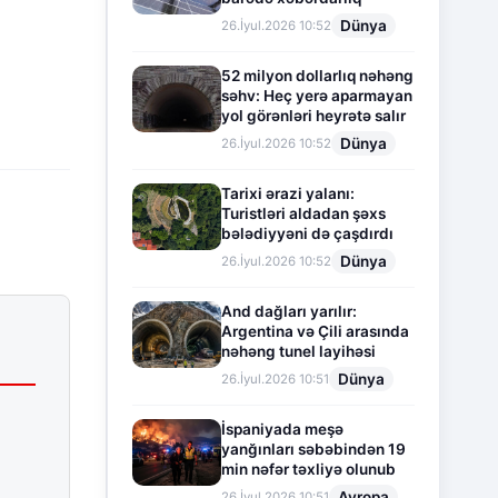
Dünya
26.İyul.2026 10:52
52 milyon dollarlıq nəhəng
səhv: Heç yerə aparmayan
yol görənləri heyrətə salır
Dünya
26.İyul.2026 10:52
Tarixi ərazi yalanı:
Turistləri aldadan şəxs
bələdiyyəni də çaşdırdı
Dünya
26.İyul.2026 10:52
And dağları yarılır:
Argentina və Çili arasında
nəhəng tunel layihəsi
Dünya
26.İyul.2026 10:51
İspaniyada meşə
yanğınları səbəbindən 19
min nəfər təxliyə olunub
Avropa
26.İyul.2026 10:51