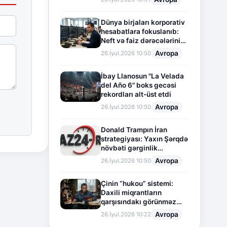
Dünya birjaları korporativ
hesabatlara fokuslanıb:
Neft və faiz dərəcələrinin
təsiri altında cari vəziyyət
Avropa
26.İyul.2026 10:50
İbay Llanosun "La Velada
del Año 6" boks gecəsi
rekordları alt-üst etdi
Avropa
26.İyul.2026 10:50
Donald Trampın İran
strategiyası: Yaxın Şərqdə
növbəti gərginlik
mərhələsi
Avropa
26.İyul.2026 10:50
Çinin “hukou” sistemi:
Daxili miqrantların
qarşısındakı görünməz
sədd
Avropa
26.İyul.2026 10:22