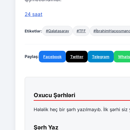
24 saat
Etiketlər:
#Qalatasaray
#TFF
#İbrahimHacıosman
Paylaş:
Facebook
Twitter
Telegram
What
Oxucu Şərhləri
Hələlik heç bir şərh yazılmayıb. İlk şərhi siz 
Şərh Yaz