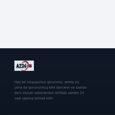
Heç bir hüququmuz qorunmur, amma siz
yenə də qorunurmuş kimi davranın və saytda
dərc olunan xəbərlərdən istifadə zamanı 24
saat saytına istinad edin.