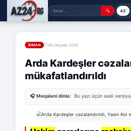
🔍
AZ
06.Oktyabr.2025
İDMAN
Arda Kardeşler cəzalan
mükafatlandırıldı
🎧 Məqaləni dinlə:
Bu yazı üçün səsli versiya