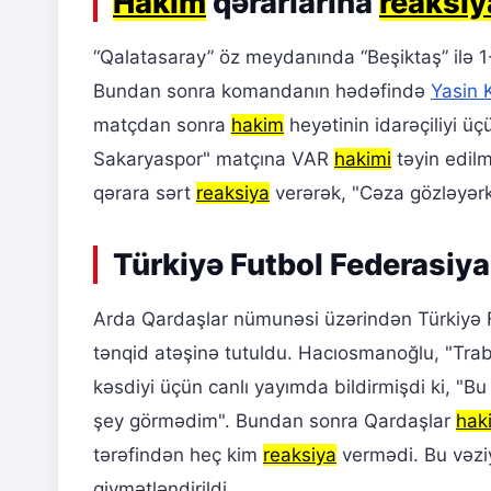
Hakim
qərarlarına
reaksiy
“Qalatasaray” öz meydanında “Beşiktaş” ilə 1-
Bundan sonra komandanın hədəfində
Yasin 
matçdan sonra
hakim
heyətinin idarəçiliyi üç
Sakaryaspor" matçına VAR
hakimi
təyin edilm
qərara sərt
reaksiya
verərək, "Cəza gözləyərkə
Türkiyə Futbol Federasiy
Arda Qardaşlar nümunəsi üzərindən Türkiyə F
tənqid atəşinə tutuldu. Hacıosmanoğlu, "Tra
kəsdiyi üçün canlı yayımda bildirmişdi ki, "Bu
şey görmədim". Bundan sonra Qardaşlar
hak
tərəfindən heç kim
reaksiya
vermədi. Bu vəziy
qiymətləndirildi.