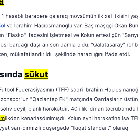
a
1 hesablı bərabərə qalaraq mövsümün ilk xal itkisini ya
Kol
və İbrahim Hacıosmanoğlu var. Baş məşqçi Okan Bu
ün "Fiasko" ifadəsini işlətməsi və Kolun ertəsi gün "Sarıy
əsi bardağı daşıran son damla oldu. “Qalatasaray” rəhbə
n, mükafatlandırıldı" şəklində narazılığını ifadə etdi.
asında
sükut
utbol Federasiyasının (TFF) sədri İbrahim Hacıosmanoğ
bzonspor"un "Qaziantep FK" matçında Qardaşların üstün
 səhv deyil, planlı hərəkətdir. 40 illik idman təcrübəmdə 
im
likdən kənarlaşdırılmışdı. Kolun eyni hərəkətinə isə TF
yət sarı-qırmızılı düşərgədə "İkiqat standart" olaraq