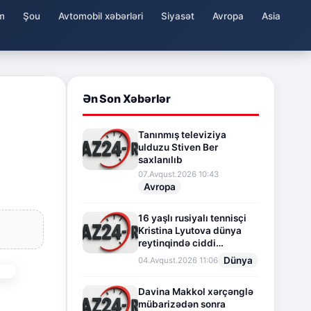
m
Şou
Avtomobil xəbərləri
Siyasət
Avropa
Asia
Ən Son Xəbərlər
Tanınmış televiziya
ulduzu Stiven Ber
saxlanılıb
07.Avqust.2026 10:43
Avropa
16 yaşlı rusiyalı tennisçi
Kristina Lyutova dünya
reytinqində ciddi
irəliləyişə imza atdı
Dünya
04.Avqust.2026 11:06
Davina Makkol xərçənglə
mübarizədən sonra