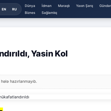
Dünya
İdman
Maraqlı
Yaxın Şərq
Gündə
EN
RU
Biznes
Sağlamlıq
dırıldı, Yasin Kol
 hələ hazırlanmayıb.