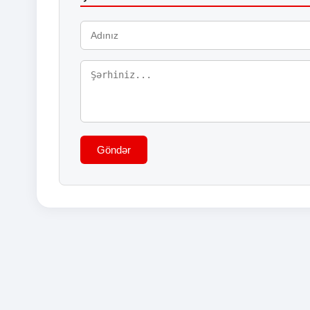
Göndər