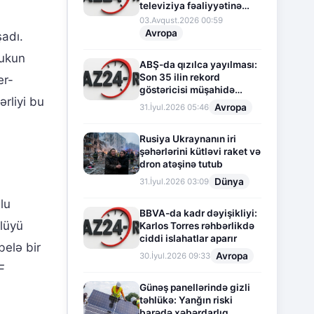
televiziya fəaliyyətinə
fasilə verir
03.Avqust.2026 00:59
Avropa
şadı.
rukun
ABŞ-da qızılca yayılması:
Son 35 ilin rekord
er-
göstəricisi müşahidə
rliyi bu
olunur
Avropa
31.İyul.2026 05:46
Rusiya Ukraynanın iri
şəhərlərini kütləvi raket və
dron atəşinə tutub
Dünya
31.İyul.2026 03:09
lu
BBVA-da kadr dəyişikliyi:
lüyü
Karlos Torres rəhbərlikdə
ciddi islahatlar aparır
belə bir
Avropa
30.İyul.2026 09:33
F
Günəş panellərində gizli
təhlükə: Yanğın riski
barədə xəbərdarlıq