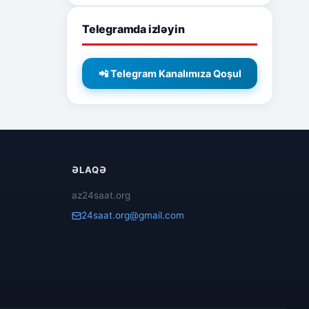
Telegramda izləyin
📲 Telegram Kanalımıza Qoşul
ƏLAQƏ
az24saat.org
24saat.org@gmail.com