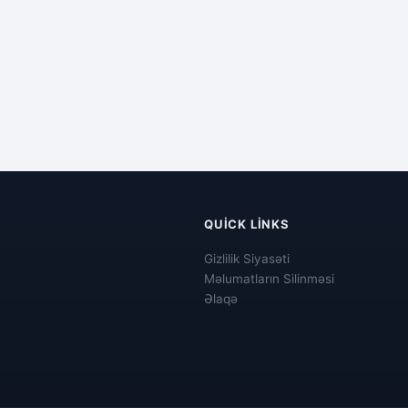
QUICK LINKS
Gizlilik Siyasəti
Məlumatların Silinməsi
Əlaqə