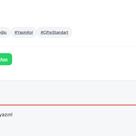
oğlu
#YasinKol
#ÇifteStandart
sApp
yazın!