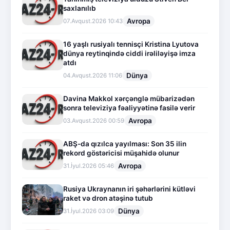
saxlanılıb
Avropa
07.Avqust.2026 10:43
16 yaşlı rusiyalı tennisçi Kristina Lyutova
dünya reytinqində ciddi irəliləyişə imza
atdı
Dünya
04.Avqust.2026 11:06
Davina Makkol xərçənglə mübarizədən
sonra televiziya fəaliyyətinə fasilə verir
Avropa
03.Avqust.2026 00:59
ABŞ-da qızılca yayılması: Son 35 ilin
rekord göstəricisi müşahidə olunur
Avropa
31.İyul.2026 05:46
Rusiya Ukraynanın iri şəhərlərini kütləvi
raket və dron atəşinə tutub
Dünya
31.İyul.2026 03:09