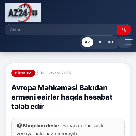
🔍
AZ
EN
RU
02.Oktyabr.2025
GÜNDƏM
Avropa Məhkəməsi Bakıdan
erməni əsirlər haqda hesabat
tələb edir
🎧 Məqaləni dinlə:
Bu yazı üçün səsli
versiya hələ hazırlanmayıb.