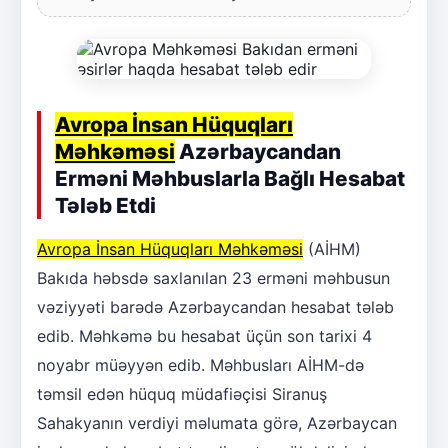
Avropa İnsan Hüquqları
Məhkəməsi
Azərbaycandan
Erməni Məhbuslarla Bağlı Hesabat
Tələb Etdi
Avropa İnsan Hüquqları Məhkəməsi
(AİHM)
Bakıda həbsdə saxlanılan 23 erməni məhbusun
vəziyyəti barədə Azərbaycandan hesabat tələb
edib. Məhkəmə bu hesabat üçün son tarixi 4
noyabr müəyyən edib. Məhbusları AİHM-də
təmsil edən hüquq müdafiəçisi Siranuş
Sahakyanın verdiyi məlumata görə, Azərbaycan