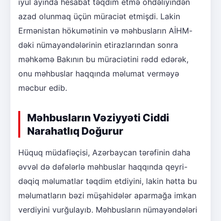
iyul ayında hesabat təqdim etmə öhdəliyindən
azad olunmaq üçün müraciət etmişdi. Lakin
Ermənistan hökumətinin və məhbusların AİHM-
dəki nümayəndələrinin etirazlarından sonra
məhkəmə Bakının bu müraciətini rədd edərək,
onu məhbuslar haqqında məlumat verməyə
məcbur edib.
Məhbusların Vəziyyəti Ciddi
Narahatlıq Doğurur
Hüquq müdafiəçisi, Azərbaycan tərəfinin daha
əvvəl də dəfələrlə məhbuslar haqqında qeyri-
dəqiq məlumatlar təqdim etdiyini, lakin hətta bu
məlumatların bəzi müşahidələr aparmağa imkan
verdiyini vurğulayıb. Məhbusların nümayəndələri