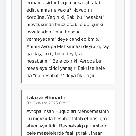
erməni əsirlər haqda hesabat tələb
edir, amma nə vaxta? Noyabrın
dördünə. Yəqin ki, Bakı bu "hesabat"
mövzusunda biraz əsəbi olub, çünki
əvvəlcədən "mən hesabat
verməyəcəm" deyə cəhd edibmiş.
Amma Avropa Məhkəməsi deyib ki, "ay
qardaş, bu iş belə deyil, ver
hesabatını." Belə çıxır ki, Avropa bu
məsələyə ciddi yanaşır, Bakı isə hələ
də "nə hesabatı?" deyə fikirləşir.
Laləzar Əhmədli
02.Oktyabr.2025 02:40
Avropa İnsan Hüquqları Məhkəməsinin
bu mövzuda hesabat tələb etməsi çox
əhəmiyyətlidir. Beynəlxalq qurumların
belə məsələlərdə fəal iştirakı, insan