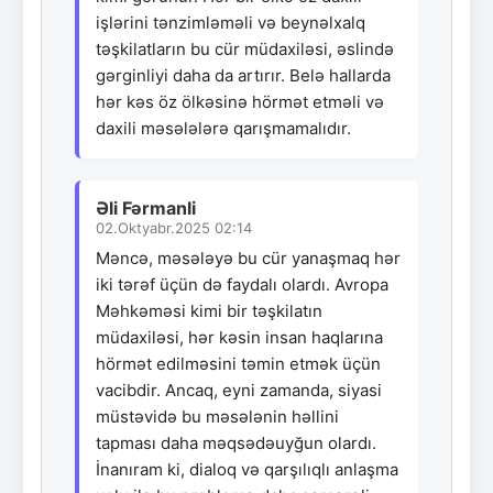
işlərini tənzimləməli və beynəlxalq
təşkilatların bu cür müdaxiləsi, əslində
gərginliyi daha da artırır. Belə hallarda
hər kəs öz ölkəsinə hörmət etməli və
daxili məsələlərə qarışmamalıdır.
Əli Fərmanli
02.Oktyabr.2025 02:14
Məncə, məsələyə bu cür yanaşmaq hər
iki tərəf üçün də faydalı olardı. Avropa
Məhkəməsi kimi bir təşkilatın
müdaxiləsi, hər kəsin insan haqlarına
hörmət edilməsini təmin etmək üçün
vacibdir. Ancaq, eyni zamanda, siyasi
müstəvidə bu məsələnin həllini
tapması daha məqsədəuyğun olardı.
İnanıram ki, dialoq və qarşılıqlı anlaşma