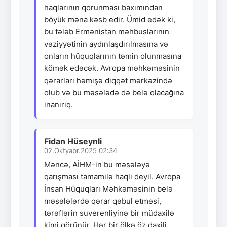
haqlarının qorunması baxımından
böyük məna kəsb edir. Ümid edək ki,
bu tələb Ermənistan məhbuslarının
vəziyyətinin aydınlaşdırılmasına və
onların hüquqlarının təmin olunmasına
kömək edəcək. Avropa məhkəməsinin
qərarları həmişə diqqət mərkəzində
olub və bu məsələdə də belə olacağına
inanırıq.
Fidan Hüseynli
02.Oktyabr.2025 02:34
Məncə, AİHM-in bu məsələyə
qarışması tamamilə haqlı deyil. Avropa
İnsan Hüquqları Məhkəməsinin belə
məsələlərdə qərar qəbul etməsi,
tərəflərin suverenliyinə bir müdaxilə
kimi görünür. Hər bir ölkə öz daxili