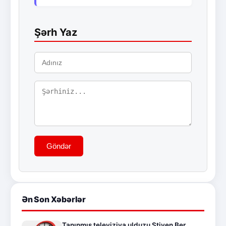
Şərh Yaz
Göndər
Ən Son Xəbərlər
Tanınmış televiziya ulduzu Stiven Ber