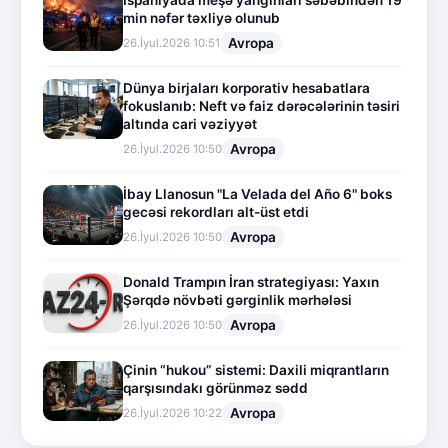
İspaniyada meşə yanğınları səbəbindən 19
min nəfər təxliyə olunub
Avropa
26.İyul.2026 10:51
Dünya birjaları korporativ hesabatlara
fokuslanıb: Neft və faiz dərəcələrinin təsiri
altında cari vəziyyət
Avropa
26.İyul.2026 10:50
İbay Llanosun "La Velada del Año 6" boks
gecəsi rekordları alt-üst etdi
Avropa
26.İyul.2026 10:50
Donald Trampın İran strategiyası: Yaxın
Şərqdə növbəti gərginlik mərhələsi
Avropa
26.İyul.2026 10:50
Çinin “hukou” sistemi: Daxili miqrantların
qarşısındakı görünməz sədd
Avropa
26.İyul.2026 10:22