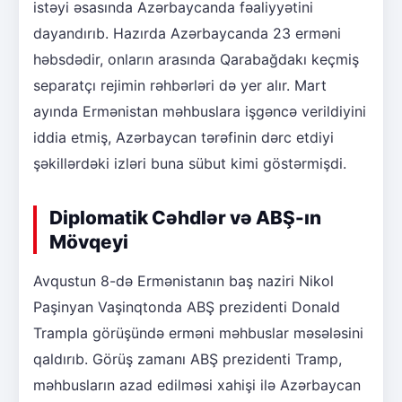
istəyi əsasında Azərbaycanda fəaliyyətini
dayandırıb. Hazırda Azərbaycanda 23 erməni
həbsdədir, onların arasında Qarabağdakı keçmiş
separatçı rejimin rəhbərləri də yer alır. Mart
ayında Ermənistan məhbuslara işgəncə verildiyini
iddia etmiş, Azərbaycan tərəfinin dərc etdiyi
şəkillərdəki izləri buna sübut kimi göstərmişdi.
Diplomatik Cəhdlər və ABŞ-ın
Mövqeyi
Avqustun 8-də Ermənistanın baş naziri Nikol
Paşinyan Vaşinqtonda ABŞ prezidenti Donald
Trampla görüşündə erməni məhbuslar məsələsini
qaldırıb. Görüş zamanı ABŞ prezidenti Tramp,
məhbusların azad edilməsi xahişi ilə Azərbaycan