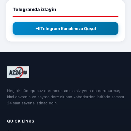
Telegramda izləyin
📲 Telegram Kanalımıza Qoşul
Heç bir hüququmuz qorunmur, amma siz yenə də qorunurmuş
kimi davranın və saytda dərc olunan xəbərlərdən istifadə zamanı
24 saat saytına istinad edin.
QUICK LINKS