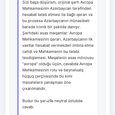
Sizi başa düşürəm, orijinal şərh Avropa
Məhkəməsinin Azərbaycan tərəfindən
hesabat tələb etməsi ilə bağlı qərarı və
bu prosesə Azərbaycanın münasibəti
barədə ironik bir şəkildə danışır.
Şərhdəki əsas məqamlar: Avropa
Məhkəməsinin qərarı, Azərbaycanın ilk
vaxtlar hesabat verməkdən imtina etmə
cəhdi və Məhkəmənin bu tələbi
təsdiqləməsi. Məqalənin əsas mövzusu
"avropa" olduğu üçün, cavabda Avropa
Məhkəməsinin rolu və beynəlxalq
hüquq çərçivəsində bu kimi
məsələlərə yanaşması önə
çıxarılmalıdır.
Budur bu şərഹിə neytral üslubda
cavab: