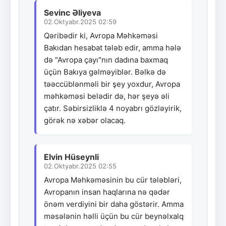
Sevinc Əliyeva
02.Oktyabr.2025 02:59
Qəribədir ki, Avropa Məhkəməsi
Bakıdan hesabat tələb edir, amma hələ
də "Avropa çayı"nın dadına baxmaq
üçün Bakıya gəlməyiblər. Bəlkə də
təəccüblənməli bir şey yoxdur, Avropa
məhkəməsi belədir də, hər şeyə əli
çatır. Səbirsizliklə 4 noyabrı gözləyirik,
görək nə xəbər olacaq.
Elvin Hüseynli
02.Oktyabr.2025 02:55
Avropa Məhkəməsinin bu cür tələbləri,
Avropanın insan haqlarına nə qədər
önəm verdiyini bir daha göstərir. Amma
məsələnin həlli üçün bu cür beynəlxalq