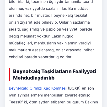
bildirirlər ki, təxminən üç aydır tamamilə təcrid
olunmuş vəziyyətdə saxlanılırlar. Bu müddət
ərzində heç bir müstəqil beynəlxalq təşkilat
onları ziyarət edə bilməyib. Onların saxlanma
şəraiti, sağlamlıq və psixoloji vəziyyəti barədə
dəqiq məlumat yoxdur. Lakin hüquq
müdafiəçiləri, məhbusların yaxınlarının verdiyi
məlumatlara əsaslanaraq, onlar arasında intihar
cəhdləri barədə xəbərdarlıq edirlər.
Beynəlxalq Təşkilatların Fəaliyyəti
Məhdudlaşdırılıb
Beynəlxalq Qırmızı Xaç Komitəsi
(BQXK) ən son
iyun ayında erməni məhbusları ziyarət etmişdi.
Təəssüf ki, ötən aydan etibarən bu qurum Bakının