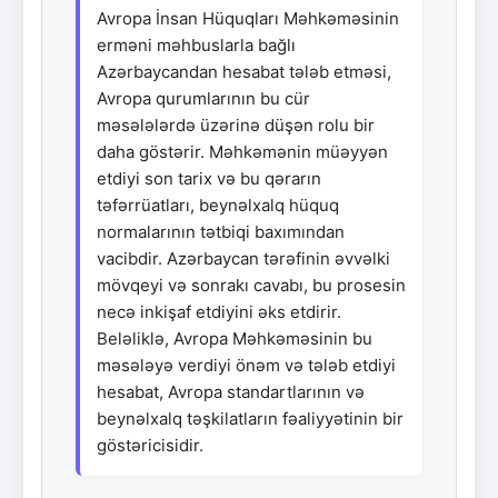
Avropa İnsan Hüquqları Məhkəməsinin
erməni məhbuslarla bağlı
Azərbaycandan hesabat tələb etməsi,
Avropa qurumlarının bu cür
məsələlərdə üzərinə düşən rolu bir
daha göstərir. Məhkəmənin müəyyən
etdiyi son tarix və bu qərarın
təfərrüatları, beynəlxalq hüquq
normalarının tətbiqi baxımından
vacibdir. Azərbaycan tərəfinin əvvəlki
mövqeyi və sonrakı cavabı, bu prosesin
necə inkişaf etdiyini əks etdirir.
Beləliklə, Avropa Məhkəməsinin bu
məsələyə verdiyi önəm və tələb etdiyi
hesabat, Avropa standartlarının və
beynəlxalq təşkilatların fəaliyyətinin bir
göstəricisidir.