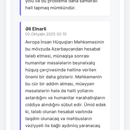
yolu ilə bu problemə daha səmərəli
həll tapmaq mümkündür.
Əli Elnarli
02.Oktyabr.2025 02:10
Avropa İnsan Hüquqları Məhkəməsinin
bu mövzuda Azərbaycandan hesabat
tələb etməsi, münaqişə sonrası
humanitar məsələlərin beynəlxalq
hüquq çərçivəsində həllinə verilən
önəmi bir daha göstərir. Məhkəmənin
bu cür bir addım atması, müəyyən
məsələlərin hələ də həlli yollarını
axtardığını və humanitar narahatlıqların
ciddiyə alındığını sübut edir. Ümid edək
ki, tələb olunan hesabat vaxtında
təqdim olunacaq və məhbusların
vəziyyəti ilə bağlı aydınlıq yaranacaq.