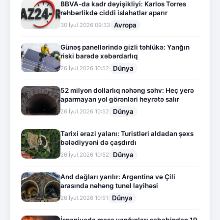
BBVA-da kadr dəyişikliyi: Karlos Torres
rəhbərlikdə ciddi islahatlar aparır
Avropa
30.İyul.2026 09:33
Günəş panellərində gizli təhlükə: Yanğın
riski barədə xəbərdarlıq
Dünya
26.İyul.2026 10:52
52 milyon dollarlıq nəhəng səhv: Heç yerə
aparmayan yol görənləri heyrətə salır
Dünya
26.İyul.2026 10:52
Tarixi ərazi yalanı: Turistləri aldadan şəxs
bələdiyyəni də çaşdırdı
Dünya
26.İyul.2026 10:52
And dağları yarılır: Argentina və Çili
arasında nəhəng tunel layihəsi
Dünya
26.İyul.2026 10:51