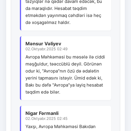
təzyiqlər nə qədər davam edəcək, bu
da maraqlıdır. Hesabat təqdim
etməkdən yayınmaq cəhdləri isə heç
də xoşagəlməz haldır.
Mənsur Vəliyev
02.Oktyabr.2025 02:49
Avropa Məhkəməsi bu məsələ ilə ciddi
məşğuldur, təəccüblü deyil. Görünən
odur ki, "Avropa"nın özü də ədalətin
yerini tapmasını istəyir. Ümid edək ki,
Bakı bu dəfə "Avropa"ya layiq hesabat
təqdim edə bilər.
Nigar Fərmanli
02.Oktyabr.2025 02:45
Yaxşı, Avropa Məhkəməsi Bakıdan