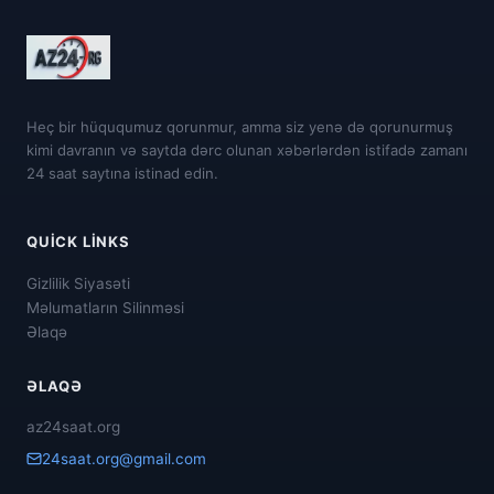
Heç bir hüququmuz qorunmur, amma siz yenə də qorunurmuş
kimi davranın və saytda dərc olunan xəbərlərdən istifadə zamanı
24 saat saytına istinad edin.
QUICK LINKS
Gizlilik Siyasəti
Məlumatların Silinməsi
Əlaqə
ƏLAQƏ
az24saat.org
24saat.org@gmail.com