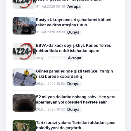
Avropa
31.İyul.2026 05:46
Rusiya Ukraynanın iri şəhərlərini kütləvi
raket və dron atəşinə tutub
Dünya
31.İyul.2026 03:09
BBVA-da kadr dəyişikliyi: Karlos Torres
rəhbərlikdə ciddi islahatlar aparır
Avropa
30.İyul.2026 09:33
Günəş panellərində gizli təhlükə: Yanğın
riski barədə xəbərdarlıq
Dünya
26.İyul.2026 10:52
52 milyon dollarlıq nəhəng səhv: Heç yerə
aparmayan yol görənləri heyrətə salır
Dünya
26.İyul.2026 10:52
Tarixi ərazi yalanı: Turistləri aldadan şəxs
bələdiyyəni də çaşdırdı