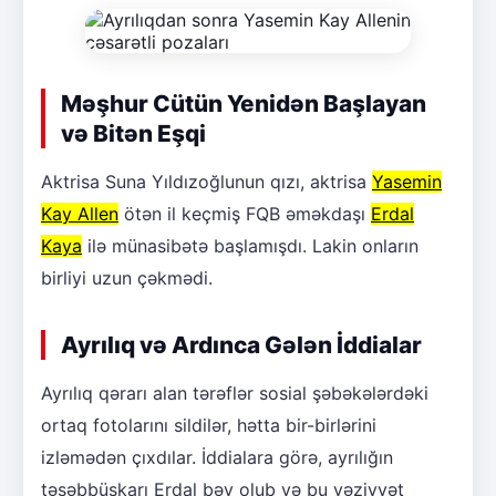
Məşhur Cütün Yenidən Başlayan
və Bitən Eşqi
Aktrisa Suna Yıldızoğlunun qızı, aktrisa
Yasemin
Kay Allen
ötən il keçmiş FQB əməkdaşı
Erdal
Kaya
ilə münasibətə başlamışdı. Lakin onların
birliyi uzun çəkmədi.
Ayrılıq və Ardınca Gələn İddialar
Ayrılıq qərarı alan tərəflər sosial şəbəkələrdəki
ortaq fotolarını sildilər, hətta bir-birlərini
izləmədən çıxdılar. İddialara görə, ayrılığın
təşəbbüskarı Erdal bəy olub və bu vəziyyət