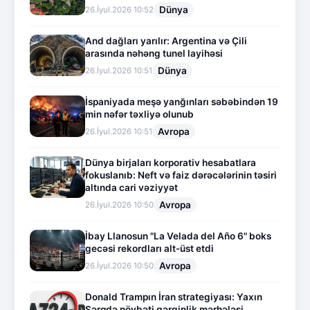
Dünya
26.İyul.2026 10:52
And dağları yarılır: Argentina və Çili
arasında nəhəng tunel layihəsi
Dünya
26.İyul.2026 10:51
İspaniyada meşə yanğınları səbəbindən 19
min nəfər təxliyə olunub
Avropa
26.İyul.2026 10:51
Dünya birjaları korporativ hesabatlara
fokuslanıb: Neft və faiz dərəcələrinin təsiri
altında cari vəziyyət
Avropa
26.İyul.2026 10:50
İbay Llanosun "La Velada del Año 6" boks
gecəsi rekordları alt-üst etdi
Avropa
26.İyul.2026 10:50
Donald Trampın İran strategiyası: Yaxın
Şərqdə növbəti gərginlik mərhələsi