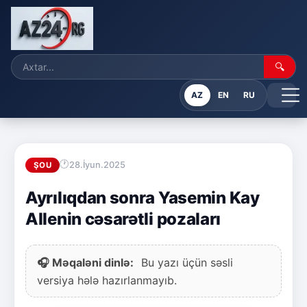
🔍
AZ
EN
RU
28.İyun.2025
ŞOU
Ayrılıqdan sonra Yasemin Kay
Allenin cəsarətli pozaları
🎧 Məqaləni dinlə:
Bu yazı üçün səsli
versiya hələ hazırlanmayıb.