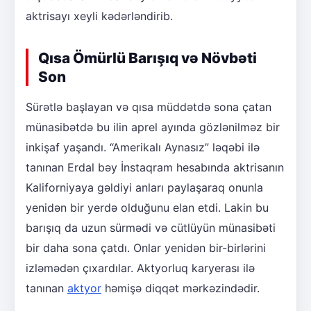
aktrisayı xeyli kədərləndirib.
Qısa Ömürlü Barışıq və Növbəti
Son
Sürətlə başlayan və qısa müddətdə sona çatan
münasibətdə bu ilin aprel ayında gözlənilməz bir
inkişaf yaşandı. “Amerikalı Aynasız” ləqəbi ilə
tanınan Erdal bəy İnstaqram hesabında aktrisanın
Kaliforniyaya gəldiyi anları paylaşaraq onunla
yenidən bir yerdə olduğunu elan etdi. Lakin bu
barışıq da uzun sürmədi və cütlüyün münasibəti
bir daha sona çatdı. Onlar yenidən bir-birlərini
izləmədən çıxardılar. Aktyorluq karyerası ilə
tanınan
aktyor
həmişə diqqət mərkəzindədir.