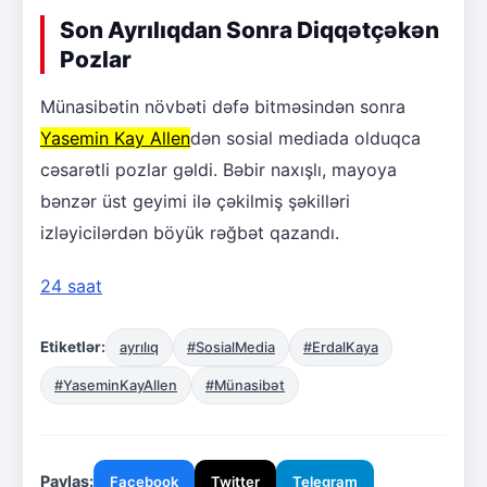
Son Ayrılıqdan Sonra Diqqətçəkən
Pozlar
Münasibətin növbəti dəfə bitməsindən sonra
Yasemin Kay Allen
dən sosial mediada olduqca
cəsarətli pozlar gəldi. Bəbir naxışlı, mayoya
bənzər üst geyimi ilə çəkilmiş şəkilləri
izləyicilərdən böyük rəğbət qazandı.
24 saat
Etiketlər:
ayrılıq
#SosialMedia
#ErdalKaya
#YaseminKayAllen
#Münasibət
Paylaş:
Facebook
Twitter
Telegram