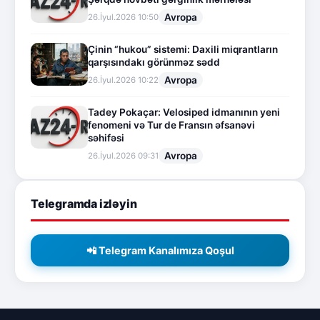
Avropa
26.İyul.2026 10:50
Çinin “hukou” sistemi: Daxili miqrantların
qarşısındakı görünməz sədd
Avropa
26.İyul.2026 10:22
Tadey Pokaçar: Velosiped idmanının yeni
fenomeni və Tur de Fransın əfsanəvi
səhifəsi
Avropa
26.İyul.2026 09:31
Telegramda izləyin
📲 Telegram Kanalımıza Qoşul