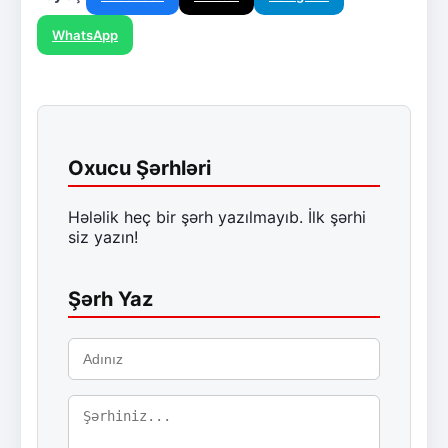
WhatsApp
Oxucu Şərhləri
Hələlik heç bir şərh yazılmayıb. İlk şərhi
siz yazın!
Şərh Yaz