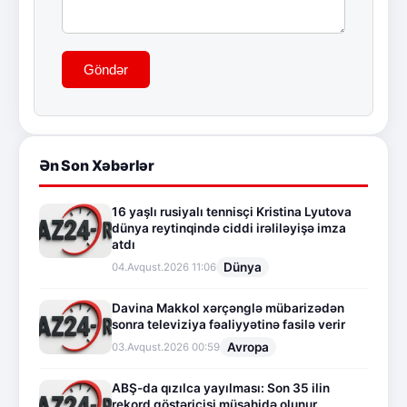
Göndər
Ən Son Xəbərlər
16 yaşlı rusiyalı tennisçi Kristina Lyutova
dünya reytinqində ciddi irəliləyişə imza
atdı
Dünya
04.Avqust.2026 11:06
Davina Makkol xərçənglə mübarizədən
sonra televiziya fəaliyyətinə fasilə verir
Avropa
03.Avqust.2026 00:59
ABŞ-da qızılca yayılması: Son 35 ilin
rekord göstəricisi müşahidə olunur