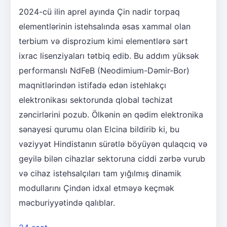
2024-cü ilin aprel ayında Çin nadir torpaq
elementlərinin istehsalında əsas xammal olan
terbium və disprozium kimi elementlərə sərt
ixrac lisenziyaları tətbiq edib. Bu addım yüksək
performanslı NdFeB (Neodimium-Dəmir-Bor)
maqnitlərindən istifadə edən istehlakçı
elektronikası sektorunda qlobal təchizat
zəncirlərini pozub. Ölkənin ən qədim elektronika
sənayesi qurumu olan Elcina bildirib ki, bu
vəziyyət Hindistanın sürətlə böyüyən qulaqcıq və
geyilə bilən cihazlar sektoruna ciddi zərbə vurub
və cihaz istehsalçıları tam yığılmış dinamik
modullarını Çindən idxal etməyə keçmək
məcburiyyətində qalıblar.