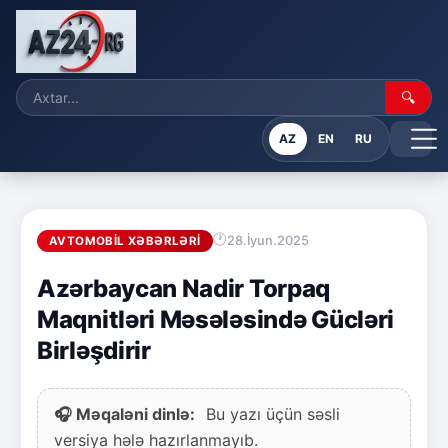
🔍
AZ
EN
RU
28.İyun.2025
AVTOMOBIL XƏBƏRLƏRI
Azərbaycan Nadir Torpaq
Maqnitləri Məsələsində Gücləri
Birləşdirir
🎧 Məqaləni dinlə:
Bu yazı üçün səsli
versiya hələ hazırlanmayıb.