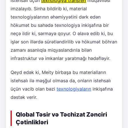
istehsalı üçün
texnologiya transferi
müqaviləsi
imzalayıb. Sinha bildirib ki, material
texnologiyalarının əhəmiyyətini dərk edən
hökumət bu sahədə texnologiya inkişafına bir
neçə ildir ki, sərmayə qoyur. O əlavə edib ki, bu
işlər son illərdə sürətləndirilib və hökumət böhran
zamanı asanlıqla miqyaslandırıla bilən
infrastruktur və imkanlar yaratmağı hədəfləyir.
Qeyd edək ki, Meity birbaşa bu materialların
istehsalı ilə məşğul olmasa da, onların istehsalı
üçün vacib olan bəzi
texnologiyaların
inkişafına
dəstək verir.
Qlobal Təsir və Təchizat Zənciri
Çətinlikləri