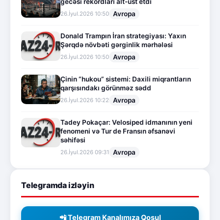
gecəsi rekordları alt-üst etdi
Avropa
26.İyul.2026 10:50
Donald Trampın İran strategiyası: Yaxın
Şərqdə növbəti gərginlik mərhələsi
Avropa
26.İyul.2026 10:50
Çinin “hukou” sistemi: Daxili miqrantların
qarşısındakı görünməz sədd
Avropa
26.İyul.2026 10:22
Tadey Pokaçar: Velosiped idmanının yeni
fenomeni və Tur de Fransın əfsanəvi
səhifəsi
Avropa
26.İyul.2026 09:31
Telegramda izləyin
📲 Telegram Kanalımıza Qoşul