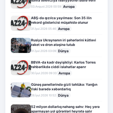
sonra televiziya fəaliyyətinə fasilə verir
Avropa
03.Avqust.2026 00:59
ABŞ-da qızılca yayılması: Son 35 ilin
rekord göstəricisi müşahidə olunur
Avropa
31.İyul.2026 05:46
Rusiya Ukraynanın iri şəhərlərini kütləvi
raket və dron atəşinə tutub
Dünya
31.İyul.2026 03:09
BBVA-da kadr dəyişikliyi: Karlos Torres
rəhbərlikdə ciddi islahatlar aparır
Avropa
30.İyul.2026 09:33
Günəş panellərində gizli təhlükə: Yanğın
riski barədə xəbərdarlıq
Dünya
26.İyul.2026 10:52
52 milyon dollarlıq nəhəng səhv: Heç yerə
aparmayan yol görənləri heyrətə salır