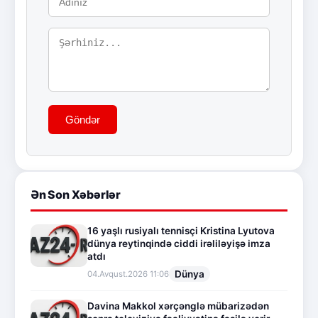
Göndər
Ən Son Xəbərlər
16 yaşlı rusiyalı tennisçi Kristina Lyutova
dünya reytinqində ciddi irəliləyişə imza
atdı
Dünya
04.Avqust.2026 11:06
Davina Makkol xərçənglə mübarizədən