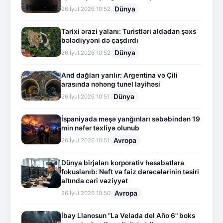
Dünya
26.İyul.2026 10:52
Tarixi ərazi yalanı: Turistləri aldadan şəxs
bələdiyyəni də çaşdırdı
Dünya
26.İyul.2026 10:52
And dağları yarılır: Argentina və Çili
arasında nəhəng tunel layihəsi
Dünya
26.İyul.2026 10:51
İspaniyada meşə yanğınları səbəbindən 19
min nəfər təxliyə olunub
Avropa
26.İyul.2026 10:51
Dünya birjaları korporativ hesabatlara
fokuslanıb: Neft və faiz dərəcələrinin təsiri
altında cari vəziyyət
Avropa
26.İyul.2026 10:50
İbay Llanosun "La Velada del Año 6" boks