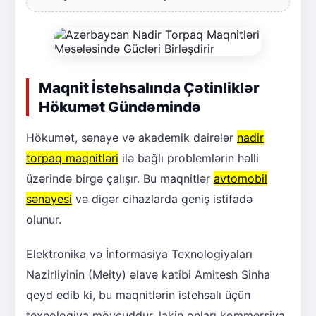
Maqnit İstehsalında Çətinliklər
Hökumət Gündəmində
Hökumət, sənaye və akademik dairələr
nadir
torpaq maqnitləri
ilə bağlı problemlərin həlli
üzərində birgə çalışır. Bu maqnitlər
avtomobil
sənayesi
və digər cihazlarda geniş istifadə
olunur.
Elektronika və İnformasiya Texnologiyaları
Nazirliyinin (Meity) əlavə katibi Amitesh Sinha
qeyd edib ki, bu maqnitlərin istehsalı üçün
texnologiya mövcuddur, lakin onları kommersiya