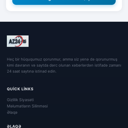
Heç bir hüququmuz qorunmur, amma siz yenə də qorunurmuş
kimi davranın və saytda dərc olunan xəbərlərdən istifadə zamanı
24 saat saytına istinad edin.
QUICK LINKS
Gizlilik Siyasəti
Məlumatların Silinməsi
Əlaqə
ƏLAQƏ