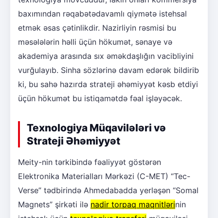
baxımından rəqabətədavamlı qiymətə istehsal
etmək əsas çətinlikdir. Nazirliyin rəsmisi bu
məsələlərin həlli üçün hökumət, sənaye və
akademiya arasında sıx əməkdaşlığın vacibliyini
vurğulayıb. Sinha sözlərinə davam edərək bildirib
ki, bu sahə hazırda strateji əhəmiyyət kəsb etdiyi
üçün hökumət bu istiqamətdə fəal işləyəcək.
Texnologiya Müqavilələri və
Strateji Əhəmiyyət
Meity-nin tərkibində fəaliyyət göstərən
Elektronika Materialları Mərkəzi (C-MET) “Tec-
Verse” tədbirində Ahmedabadda yerləşən “Somal
Magnets” şirkəti ilə
nadir torpaq maqnitləri
nin