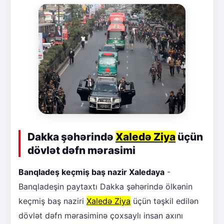
Dakka şəhərində
Xaledə Ziya
üçün
dövlət dəfn mərasimi
Banqladeş keçmiş baş nazir Xaledaya
-
Banqladeşin paytaxtı Dakka şəhərində ölkənin
keçmiş baş naziri
Xaledə Ziya
üçün təşkil edilən
dövlət dəfn mərasiminə çoxsaylı insan axını