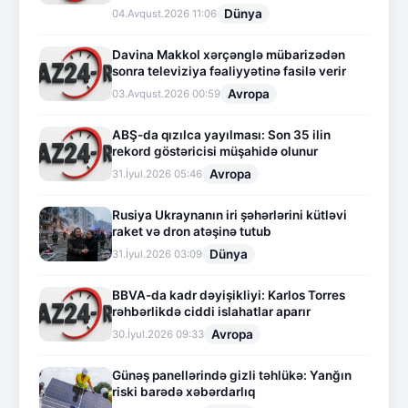
Dünya
04.Avqust.2026 11:06
Davina Makkol xərçənglə mübarizədən
sonra televiziya fəaliyyətinə fasilə verir
Avropa
03.Avqust.2026 00:59
ABŞ-da qızılca yayılması: Son 35 ilin
rekord göstəricisi müşahidə olunur
Avropa
31.İyul.2026 05:46
Rusiya Ukraynanın iri şəhərlərini kütləvi
raket və dron atəşinə tutub
Dünya
31.İyul.2026 03:09
BBVA-da kadr dəyişikliyi: Karlos Torres
rəhbərlikdə ciddi islahatlar aparır
Avropa
30.İyul.2026 09:33
Günəş panellərində gizli təhlükə: Yanğın
riski barədə xəbərdarlıq