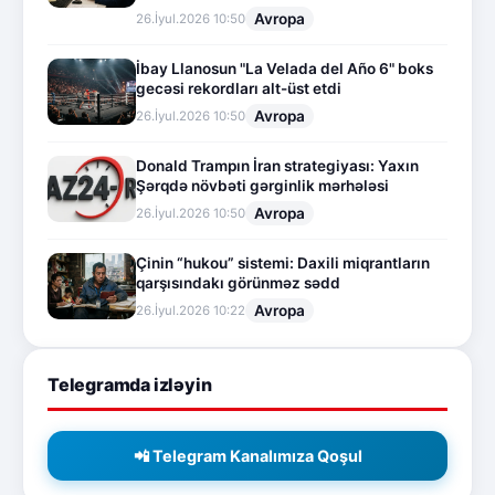
Avropa
26.İyul.2026 10:50
İbay Llanosun "La Velada del Año 6" boks
gecəsi rekordları alt-üst etdi
Avropa
26.İyul.2026 10:50
Donald Trampın İran strategiyası: Yaxın
Şərqdə növbəti gərginlik mərhələsi
Avropa
26.İyul.2026 10:50
Çinin “hukou” sistemi: Daxili miqrantların
qarşısındakı görünməz sədd
Avropa
26.İyul.2026 10:22
Telegramda izləyin
📲 Telegram Kanalımıza Qoşul