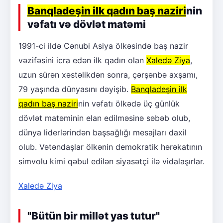
Banqladeşin ilk qadın baş naziri
nin
vəfatı və dövlət matəmi
1991-ci ildə Cənubi Asiya ölkəsində baş nazir
vəzifəsini icra edən ilk qadın olan
Xaledə Ziya
,
uzun sürən xəstəlikdən sonra, çərşənbə axşamı,
79 yaşında dünyasını dəyişib.
Banqladeşin ilk
qadın baş naziri
nin vəfatı ölkədə üç günlük
dövlət matəminin elan edilməsinə səbəb olub,
dünya liderlərindən başsağlığı mesajları daxil
olub. Vətəndaşlar ölkənin demokratik hərəkatının
simvolu kimi qəbul edilən siyasətçi ilə vidalaşırlar.
Xaledə Ziya
"Bütün bir millət yas tutur"