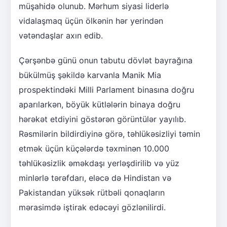
müşahidə olunub. Mərhum siyasi liderlə
vidalaşmaq üçün ölkənin hər yerindən
vətəndaşlar axın edib.
Çərşənbə günü onun tabutu dövlət bayrağına
bükülmüş şəkildə karvanla Manik Mia
prospektindəki Milli Parlament binasına doğru
aparılarkən, böyük kütlələrin binaya doğru
hərəkət etdiyini göstərən görüntülər yayılıb.
Rəsmilərin bildirdiyinə görə, təhlükəsizliyi təmin
etmək üçün küçələrdə təxminən 10.000
təhlükəsizlik əməkdaşı yerləşdirilib və yüz
minlərlə tərəfdarı, eləcə də Hindistan və
Pakistandan yüksək rütbəli qonaqların
mərasimdə iştirak edəcəyi gözlənilirdi.