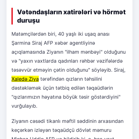
Vətəndaşların xatirələri və hörmət
duruşu
Matəmçilərdən biri, 40 yaşlı iki uşaq anası
Şarmina Siraj AFP xəbər agentliyinə
açıqlamasında Ziyanın "ilham mənbəyi" olduğunu
və "yaxın vaxtlarda qadınları rəhbər vəzifələrdə
təsəvvür etməyin çətin olduğunu" söyləyib. Siraj,
Xaledə Ziya
tərəfindən qızların təhsilini
dəstəkləmək üçün tətbiq edilən təqaüdlərin
"qızlarımızın həyatına böyük təsir göstərdiyini"
vurğulayıb.
Ziyanın cəsədi tikanlı məftil səddinin arxasından
keçərkən izləyən təqaüdçü dövlət məmuru