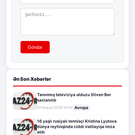
Göndər
Ən Son Xəbərlər
Tanınmış televiziya ulduzu Stiven Ber
saxlanılıb
Avropa
07.Avqust.2026 10:43
16 yaşlı rusiyalı tennisçi Kristina Lyutova
dünya reytinqində ciddi irəliləyişə imza
atdı