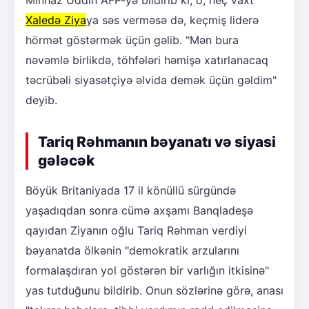
Minhaz Uddin AFP-yə bildirib ki, o, heç vaxt
Xaledə Ziya
ya səs verməsə də, keçmiş liderə
hörmət göstərmək üçün gəlib. "Mən bura
nəvəmlə birlikdə, töhfələri həmişə xatırlanacaq
təcrübəli siyasətçiyə əlvida demək üçün gəldim"
deyib.
Tariq Rəhmanın bəyanatı və siyasi
gələcək
Böyük Britaniyada 17 il könüllü sürgündə
yaşadıqdan sonra cümə axşamı Banqladeşə
qayıdan Ziyanın oğlu Tariq Rəhman verdiyi
bəyanatda ölkənin "demokratik arzularını
formalaşdıran yol göstərən bir varlığın itkisinə"
yas tutduğunu bildirib. Onun sözlərinə görə, anası