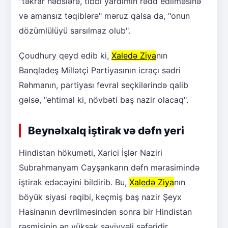
"təkrar həbslərə, tibbi yardımın rədd edilməsinə
və amansız təqiblərə" məruz qalsa da, "onun
dözümlülüyü sarsılmaz olub".
Çoudhury qeyd edib ki,
Xaledə Ziya
nın
Banqladeş Millətçi Partiyasının icraçı sədri
Rəhmanın, partiyası fevral seçkilərində qalib
gəlsə, "ehtimal ki, növbəti baş nazir olacaq".
Beynəlxalq iştirak və dəfn yeri
Hindistan hökuməti, Xarici İşlər Naziri
Subrahmanyam Cayşankarın dəfn mərasimində
iştirak edəcəyini bildirib. Bu,
Xaledə Ziya
nın
böyük siyasi rəqibi, keçmiş baş nazir Şeyx
Hasinanın devrilməsindən sonra bir Hindistan
rəsmisinin ən yüksək səviyyəli səfəridir.