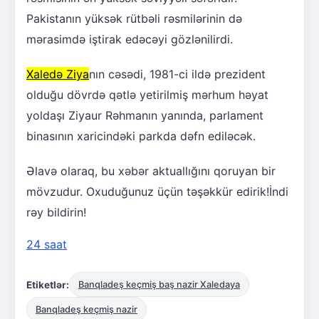
Pakistanın yüksək rütbəli rəsmilərinin də
mərasimdə iştirak edəcəyi gözlənilirdi.
Xaledə Ziya
nın cəsədi, 1981-ci ildə prezident
olduğu dövrdə qətlə yetirilmiş mərhum həyat
yoldaşı Ziyaur Rəhmanın yanında, parlament
binasının xaricindəki parkda dəfn ediləcək.
Əlavə olaraq, bu xəbər aktuallığını qoruyan bir
mövzudur. Oxuduğunuz üçün təşəkkür edirik!İndi
rəy bildirin!
24 saat
Etiketlər:
Banqladeş keçmiş baş nazir Xaledaya
Banqladeş keçmiş nazir