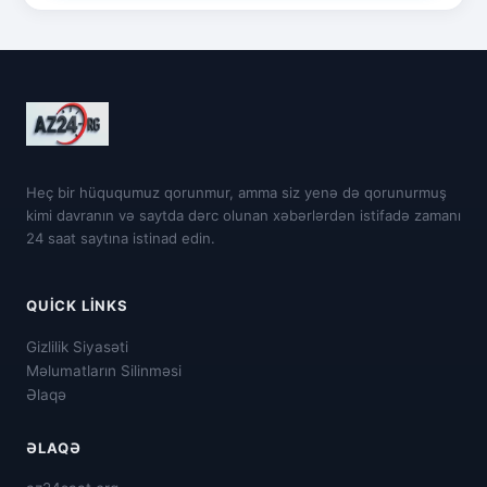
Heç bir hüququmuz qorunmur, amma siz yenə də qorunurmuş
kimi davranın və saytda dərc olunan xəbərlərdən istifadə zamanı
24 saat saytına istinad edin.
QUICK LINKS
Gizlilik Siyasəti
Məlumatların Silinməsi
Əlaqə
ƏLAQƏ