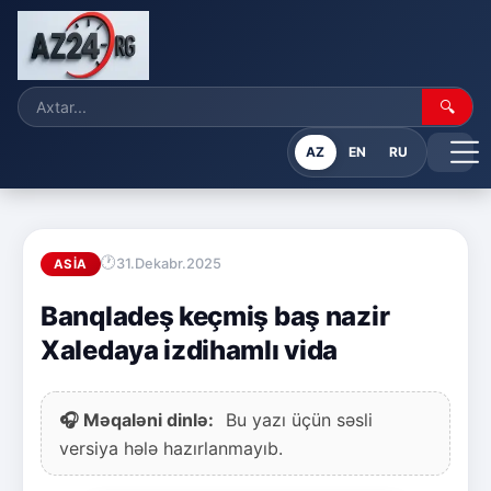
🔍
AZ
EN
RU
31.Dekabr.2025
ASIA
Banqladeş keçmiş baş nazir
Xaledaya izdihamlı vida
🎧 Məqaləni dinlə:
Bu yazı üçün səsli
versiya hələ hazırlanmayıb.