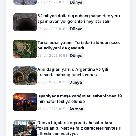
Dünya
26.İyul.2026 10:52
52 milyon dollarlıq nəhəng səhv: Heç yerə
aparmayan yol görənləri heyrətə salır
Dünya
26.İyul.2026 10:52
Tarixi ərazi yalanı: Turistləri aldadan şəxs
bələdiyyəni də çaşdırdı
Dünya
26.İyul.2026 10:52
And dağları yarılır: Argentina və Çili
arasında nəhəng tunel layihəsi
Dünya
26.İyul.2026 10:51
İspaniyada meşə yanğınları səbəbindən 19
min nəfər təxliyə olunub
Avropa
26.İyul.2026 10:51
Dünya birjaları korporativ hesabatlara
fokuslanıb: Neft və faiz dərəcələrinin təsiri
altında cari vəziyyət