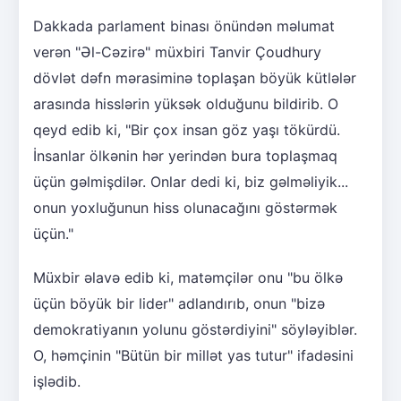
Dakkada parlament binası önündən məlumat
verən "Əl-Cəzirə" müxbiri Tanvir Çoudhury
dövlət dəfn mərasiminə toplaşan böyük kütlələr
arasında hisslərin yüksək olduğunu bildirib. O
qeyd edib ki, "Bir çox insan göz yaşı tökürdü.
İnsanlar ölkənin hər yerindən bura toplaşmaq
üçün gəlmişdilər. Onlar dedi ki, biz gəlməliyik...
onun yoxluğunun hiss olunacağını göstərmək
üçün."
Müxbir əlavə edib ki, matəmçilər onu "bu ölkə
üçün böyük bir lider" adlandırıb, onun "bizə
demokratiyanın yolunu göstərdiyini" söyləyiblər.
O, həmçinin "Bütün bir millət yas tutur" ifadəsini
işlədib.