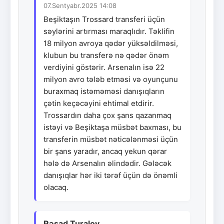
07.Sentyabr.2025 14:08
Beşiktaşın Trossard transferi üçün
səylərini artırması maraqlıdır. Təklifin
18 milyon avroya qədər yüksəldilməsi,
klubun bu transferə nə qədər önəm
verdiyini göstərir. Arsenalın isə 22
milyon avro tələb etməsi və oyunçunu
buraxmaq istəməməsi danışıqların
çətin keçəcəyini ehtimal etdirir.
Trossardın daha çox şans qazanmaq
istəyi və Beşiktaşa müsbət baxması, bu
transferin müsbət nəticələnməsi üçün
bir şans yaradır, ancaq yekun qərar
hələ də Arsenalın əlindədir. Gələcək
danışıqlar hər iki tərəf üçün də önəmli
olacaq.
Rəşad Turalov