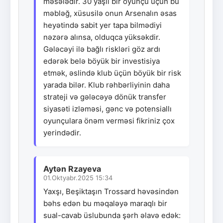
məsələdir. 30 yaşlı bir oyunçu üçün bu
məbləğ, xüsusilə onun Arsenalın əsas
heyətində sabit yer tapa bilmədiyi
nəzərə alınsa, olduqca yüksəkdir.
Gələcəyi ilə bağlı riskləri göz ardı
edərək belə böyük bir investisiya
etmək, əslində klub üçün böyük bir risk
yarada bilər. Klub rəhbərliyinin daha
strateji və gələcəyə dönük transfer
siyasəti izləməsi, gənc və potensiallı
oyunçulara önəm verməsi fikriniz çox
yerindədir.
Aytən Rzayeva
01.Oktyabr.2025 15:34
Yaxşı, Beşiktaşın Trossard həvəsindən
bəhs edən bu məqaləyə maraqlı bir
sual-cavab üslubunda şərh əlavə edək: