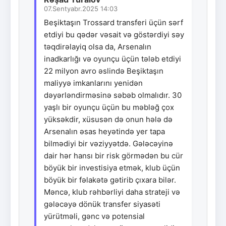
07.Sentyabr.2025 14:03
Beşiktaşın Trossard transferi üçün sərf
etdiyi bu qədər vəsait və göstərdiyi səy
təqdirəlayiq olsa da, Arsenalın
inadkarlığı və oyunçu üçün tələb etdiyi
22 milyon avro əslində Beşiktaşın
maliyyə imkanlarını yenidən
dəyərləndirməsinə səbəb olmalıdır. 30
yaşlı bir oyunçu üçün bu məbləğ çox
yüksəkdir, xüsusən də onun hələ də
Arsenalın əsas heyətində yer tapa
bilmədiyi bir vəziyyətdə. Gələcəyinə
dair hər hansı bir risk görmədən bu cür
böyük bir investisiya etmək, klub üçün
böyük bir fəlakətə gətirib çıxara bilər.
Məncə, klub rəhbərliyi daha strateji və
gələcəyə dönük transfer siyasəti
yürütməli, gənc və potensial