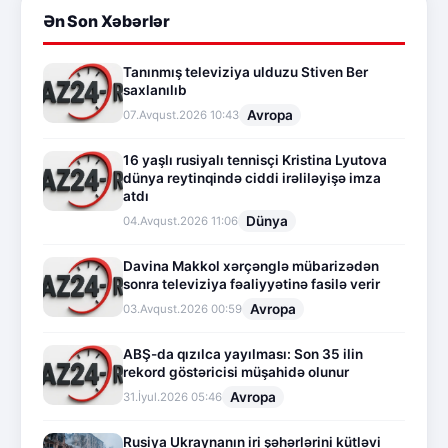
Ən Son Xəbərlər
Tanınmış televiziya ulduzu Stiven Ber
saxlanılıb
Avropa
07.Avqust.2026 10:43
16 yaşlı rusiyalı tennisçi Kristina Lyutova
dünya reytinqində ciddi irəliləyişə imza
atdı
Dünya
04.Avqust.2026 11:06
Davina Makkol xərçənglə mübarizədən
sonra televiziya fəaliyyətinə fasilə verir
Avropa
03.Avqust.2026 00:59
ABŞ-da qızılca yayılması: Son 35 ilin
rekord göstəricisi müşahidə olunur
Avropa
31.İyul.2026 05:46
Rusiya Ukraynanın iri şəhərlərini kütləvi