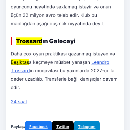
oyunçunu heyətində saxlamaq istəyir və onun
üçün 22 milyon avro tələb edir. Klub bu
məbləğdən aşağı düşmək niyyətində deyil.
Trossard
ın Gələcəyi
Daha çox oyun praktikası qazanmaq istəyən və
Beşiktaş
a keçməyə müsbət yanaşan
Leandro
Trossard
ın müqaviləsi bu yaxınlarda 2027-ci ilə
qədər uzadılıb. Transferlə bağlı danışıqlar davam
edir.
24 saat
Paylaş:
Facebook
Twitter
Telegram