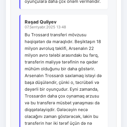
oyunçulara daha çox önəm verməlidir.
Rəşad Quliyev
07.Sentyabr.2025 13:48
Bu Trossard transferi mövzusu
həqiqətən də maraqlıdır. Beşiktaşın 18
milyon avroluq təklifi, Arsenalın 22
milyon avro tələbi arasındakı bu fərq,
transferin maliyyə tərəfinin nə qədər
mühüm olduğunu bir daha göstərir.
Arsenalın Trossardı saxlamaq istəyi də
başa düşüləndir, çünki o, təcrübəli və
dəyərli bir oyunçudur. Eyni zamanda,
Trossardın daha çox oynamaq arzusu
və bu transferə müsbət yanaşması da
diqqətəlayiqdir. Gələcəyin necə
olacağını zaman göstərəcək, lakin bu
transferin hər iki tərəf üçün də nə