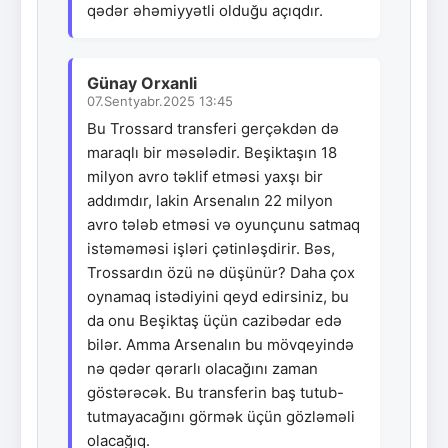
qədər əhəmiyyətli olduğu açıqdır.
Günay Orxanli
07.Sentyabr.2025 13:45
Bu Trossard transferi gerçəkdən də
maraqlı bir məsələdir. Beşiktaşın 18
milyon avro təklif etməsi yaxşı bir
addımdır, lakin Arsenalın 22 milyon
avro tələb etməsi və oyunçunu satmaq
istəməməsi işləri çətinləşdirir. Bəs,
Trossardın özü nə düşünür? Daha çox
oynamaq istədiyini qeyd edirsiniz, bu
da onu Beşiktaş üçün cazibədar edə
bilər. Amma Arsenalın bu mövqeyində
nə qədər qərarlı olacağını zaman
göstərəcək. Bu transferin baş tutub-
tutmayacağını görmək üçün gözləməli
olacağıq.