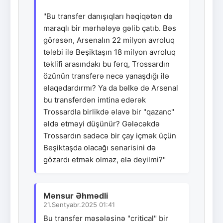
"Bu transfer danışıqları həqiqətən də
maraqlı bir mərhələyə gəlib çatıb. Bəs
görəsən, Arsenalın 22 milyon avroluq
tələbi ilə Beşiktaşın 18 milyon avroluq
təklifi arasındakı bu fərq, Trossardın
özünün transferə necə yanaşdığı ilə
əlaqədardırmı? Ya da bəlkə də Arsenal
bu transferdən imtina edərək
Trossardla birlikdə əlavə bir "qazanc"
əldə etməyi düşünür? Gələcəkdə
Trossardın sadəcə bir çay içmək üçün
Beşiktaşda olacağı senarisini də
gözardı etmək olmaz, elə deyilmi?"
Mənsur Əhmədli
21.Sentyabr.2025 01:41
Bu transfer məsələsinə "critical" bir