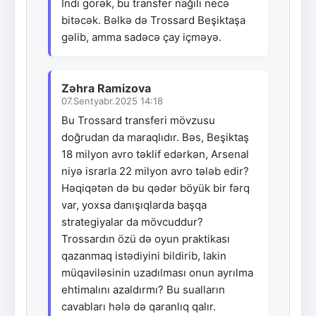
İndi görək, bu transfer nağılı necə
bitəcək. Bəlkə də Trossard Beşiktaşa
gəlib, amma sadəcə çay içməyə.
Zəhra Ramizova
07.Sentyabr.2025 14:18
Bu Trossard transferi mövzusu
doğrudan da maraqlıdır. Bəs, Beşiktaş
18 milyon avro təklif edərkən, Arsenal
niyə israrla 22 milyon avro tələb edir?
Həqiqətən də bu qədər böyük bir fərq
var, yoxsa danışıqlarda başqa
strategiyalar da mövcuddur?
Trossardın özü də oyun praktikası
qazanmaq istədiyini bildirib, lakin
müqaviləsinin uzadılması onun ayrılma
ehtimalını azaldırmı? Bu sualların
cavabları hələ də qaranlıq qalır.