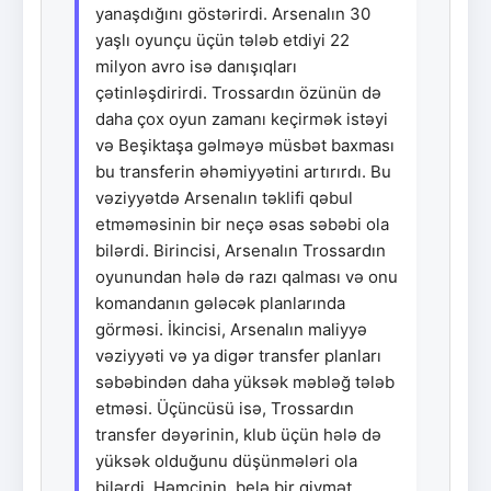
yanaşdığını göstərirdi. Arsenalın 30
yaşlı oyunçu üçün tələb etdiyi 22
milyon avro isə danışıqları
çətinləşdirirdi. Trossardın özünün də
daha çox oyun zamanı keçirmək istəyi
və Beşiktaşa gəlməyə müsbət baxması
bu transferin əhəmiyyətini artırırdı. Bu
vəziyyətdə Arsenalın təklifi qəbul
etməməsinin bir neçə əsas səbəbi ola
bilərdi. Birincisi, Arsenalın Trossardın
oyunundan hələ də razı qalması və onu
komandanın gələcək planlarında
görməsi. İkincisi, Arsenalın maliyyə
vəziyyəti və ya digər transfer planları
səbəbindən daha yüksək məbləğ tələb
etməsi. Üçüncüsü isə, Trossardın
transfer dəyərinin, klub üçün hələ də
yüksək olduğunu düşünmələri ola
bilərdi. Həmçinin, belə bir qiymət