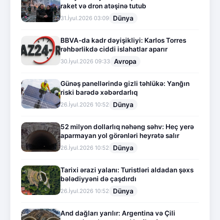
raket və dron atəşinə tutub
Dünya
31.İyul.2026 03:09
BBVA-da kadr dəyişikliyi: Karlos Torres
rəhbərlikdə ciddi islahatlar aparır
Avropa
30.İyul.2026 09:33
Günəş panellərində gizli təhlükə: Yanğın
riski barədə xəbərdarlıq
Dünya
26.İyul.2026 10:52
52 milyon dollarlıq nəhəng səhv: Heç yerə
aparmayan yol görənləri heyrətə salır
Dünya
26.İyul.2026 10:52
Tarixi ərazi yalanı: Turistləri aldadan şəxs
bələdiyyəni də çaşdırdı
Dünya
26.İyul.2026 10:52
And dağları yarılır: Argentina və Çili