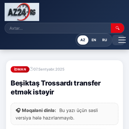
🔍
AZ
EN
RU
07.Sentyabr.2025
İDMAN
Beşiktaş Trossardı transfer
etmək istəyir
🎧 Məqaləni dinlə:
Bu yazı üçün səsli
versiya hələ hazırlanmayıb.