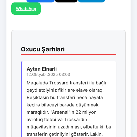
WhatsApp
Oxucu Şərhləri
Aytən Elnarli
12.Oktyabr.2025 03:03
Məqalədə Trossard transferi ilə bağlı
qeyd etdiyiniz fikirlərə əlavə olaraq,
Beşiktaşın bu transferi necə həyata
keçirə biləcəyi barədə düşünmək
maraqlıdır. "Arsenal"ın 22 milyon
avroluq tələbi və Trossardın
müqaviləsinin uzadılması, əlbəttə ki, bu
transferin çətinliyini göstərir. Lakin,