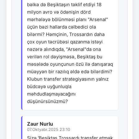
bəlkə də Beşiktaşın təklif etdiyi 18
milyon avro və ödənişin dörd
mərhələyə bölünməsi planı "Arsenal"
üçün bəzi hallarda cəlbedici ola
bilərmi? Həmçinin, Trossardın daha
çox oyun təcrübəsi qazanma istəyi
nəzərə alındıqda, "Arsenal"da ona
verilən rol dəyişməsə, Beşiktaş bu
məsələdə oyunçunun özü ilə danışaraq
müəyyən bir razılıq əldə edə bilərdimi?
Klubun transfer strategiyasının yalnız
büdcəyə uyğunluqla
məhdudlaşmayacağını
düşünürsünüzmü?
Zaur Nurlu
07.Oktyabr.2025 23:10
Sizə 'Beşiktaş Trossardı transfer etmək