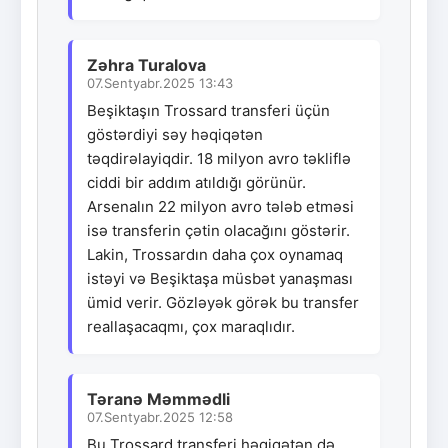
Zəhra Turalova
07.Sentyabr.2025 13:43
Beşiktaşın Trossard transferi üçün
göstərdiyi səy həqiqətən
təqdirəlayiqdir. 18 milyon avro təkliflə
ciddi bir addım atıldığı görünür.
Arsenalın 22 milyon avro tələb etməsi
isə transferin çətin olacağını göstərir.
Lakin, Trossardın daha çox oynamaq
istəyi və Beşiktaşa müsbət yanaşması
ümid verir. Gözləyək görək bu transfer
reallaşacaqmı, çox maraqlıdır.
Təranə Məmmədli
07.Sentyabr.2025 12:58
Bu Trossard transferi həqiqətən də