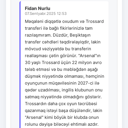
Fidan Nurlu
07.Sentyabr.2025 12:53
Məqaləni diqqətlə oxudum və Trossard
transferi ilə bağlı fikirlərinizlə tam
razılaşmıram. Düzdür, Beşiktaşın
transfer cəhdləri təqdirəlayiqdir, lakin
mövcud vəziyyətdə bu transferin
reallaşması çətin görünür. "Arsenal"ın
30 yaşlı Trossard üçün 22 milyon avro
tələb etməsi və bu məbləğdən aşağı
düşmək niyyətində olmaması, həmçinin
oyunçunun müqaviləsinin 2027-ci ilə
qədər uzadılması, ingilis klubunun onu
satmaq niyyətində olmadığını göstərir.
Trossardın daha çox oyun təcrübəsi
qazanmaq istəyi başa düşüləndir, lakin
"Arsenal" kimi böyük bir klubda onun
rolunu dəyişə biləcəyi ehtimalı azdır.