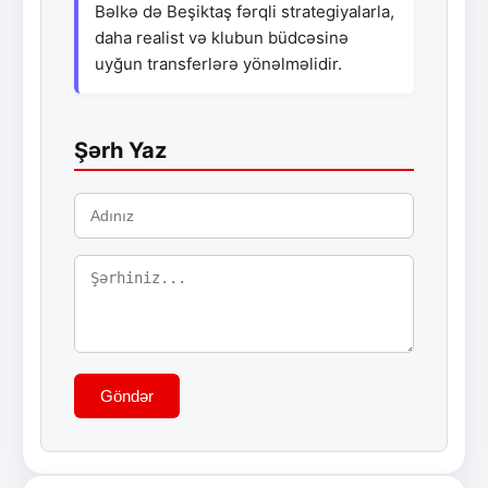
Bəlkə də Beşiktaş fərqli strategiyalarla,
daha realist və klubun büdcəsinə
uyğun transferlərə yönəlməlidir.
Şərh Yaz
Göndər