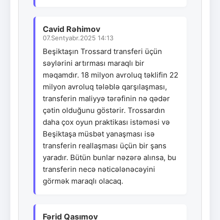
Cavid Rəhimov
07.Sentyabr.2025 14:13
Beşiktaşın Trossard transferi üçün
səylərini artırması maraqlı bir
məqamdır. 18 milyon avroluq təklifin 22
milyon avroluq tələblə qarşılaşması,
transferin maliyyə tərəfinin nə qədər
çətin olduğunu göstərir. Trossardın
daha çox oyun praktikası istəməsi və
Beşiktaşa müsbət yanaşması isə
transferin reallaşması üçün bir şans
yaradır. Bütün bunlar nəzərə alınsa, bu
transferin necə nəticələnəcəyini
görmək maraqlı olacaq.
Fərid Qasımov