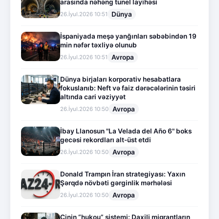
arasında nəhəng tunel layihəsi
Dünya
26.İyul.2026 10:51
İspaniyada meşə yanğınları səbəbindən 19
min nəfər təxliyə olunub
Avropa
26.İyul.2026 10:51
Dünya birjaları korporativ hesabatlara
fokuslanıb: Neft və faiz dərəcələrinin təsiri
altında cari vəziyyət
Avropa
26.İyul.2026 10:50
İbay Llanosun "La Velada del Año 6" boks
gecəsi rekordları alt-üst etdi
Avropa
26.İyul.2026 10:50
Donald Trampın İran strategiyası: Yaxın
Şərqdə növbəti gərginlik mərhələsi
Avropa
26.İyul.2026 10:50
Çinin “hukou” sistemi: Daxili miqrantların