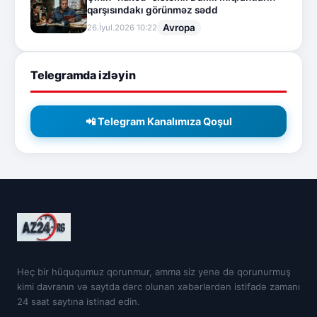
qarşısındakı görünməz sədd
Avropa
26.İyul.2026 10:22
Telegramda izləyin
📲 Telegram Kanalımıza Qoşul
Heç bir hüququmuz qorunmur, amma siz yenə də qorunurmuş
kimi davranın və saytda dərc olunan xəbərlərdən istifadə zamanı
24 saat saytına istinad edin.