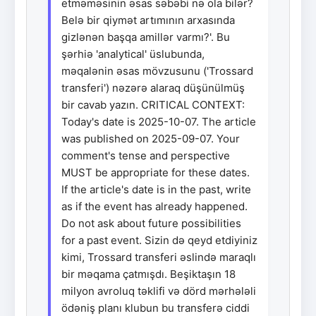
etməməsinin əsas səbəbi nə ola bilər?
Belə bir qiymət artımının arxasında
gizlənən başqa amillər varmı?'. Bu
şərhiə 'analytical' üslubunda,
məqalənin əsas mövzusunu ('Trossard
transferi') nəzərə alaraq düşünülmüş
bir cavab yazın. CRITICAL CONTEXT:
Today's date is 2025-10-07. The article
was published on 2025-09-07. Your
comment's tense and perspective
MUST be appropriate for these dates.
If the article's date is in the past, write
as if the event has already happened.
Do not ask about future possibilities
for a past event. Sizin də qeyd etdiyiniz
kimi, Trossard transferi əslində maraqlı
bir məqama çatmışdı. Beşiktaşın 18
milyon avroluq təklifi və dörd mərhələli
ödəniş planı klubun bu transferə ciddi