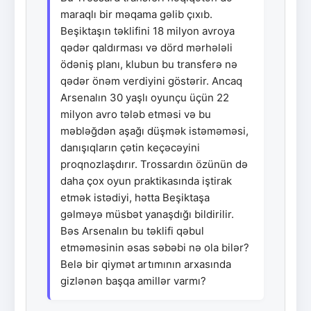
maraqlı bir məqama gəlib çıxıb.
Beşiktaşın təklifini 18 milyon avroya
qədər qaldırması və dörd mərhələli
ödəniş planı, klubun bu transferə nə
qədər önəm verdiyini göstərir. Ancaq
Arsenalın 30 yaşlı oyunçu üçün 22
milyon avro tələb etməsi və bu
məbləğdən aşağı düşmək istəməməsi,
danışıqların çətin keçəcəyini
proqnozlaşdırır. Trossardın özünün də
daha çox oyun praktikasında iştirak
etmək istədiyi, hətta Beşiktaşa
gəlməyə müsbət yanaşdığı bildirilir.
Bəs Arsenalın bu təklifi qəbul
etməməsinin əsas səbəbi nə ola bilər?
Belə bir qiymət artımının arxasında
gizlənən başqa amillər varmı?