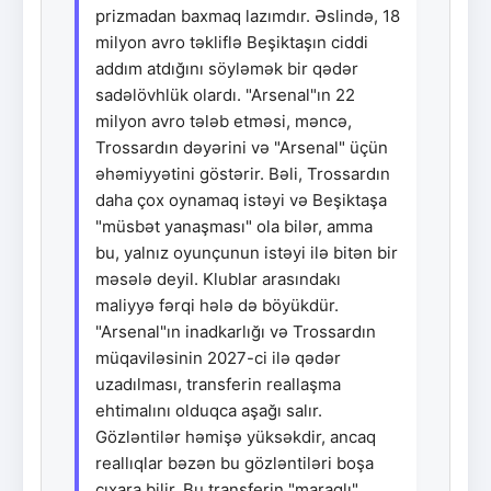
prizmadan baxmaq lazımdır. Əslində, 18
milyon avro təkliflə Beşiktaşın ciddi
addım atdığını söyləmək bir qədər
sadəlövhlük olardı. "Arsenal"ın 22
milyon avro tələb etməsi, məncə,
Trossardın dəyərini və "Arsenal" üçün
əhəmiyyətini göstərir. Bəli, Trossardın
daha çox oynamaq istəyi və Beşiktaşa
"müsbət yanaşması" ola bilər, amma
bu, yalnız oyunçunun istəyi ilə bitən bir
məsələ deyil. Klublar arasındakı
maliyyə fərqi hələ də böyükdür.
"Arsenal"ın inadkarlığı və Trossardın
müqaviləsinin 2027-ci ilə qədər
uzadılması, transferin reallaşma
ehtimalını olduqca aşağı salır.
Gözləntilər həmişə yüksəkdir, ancaq
reallıqlar bəzən bu gözləntiləri boşa
çıxara bilir. Bu transferin "maraqlı"