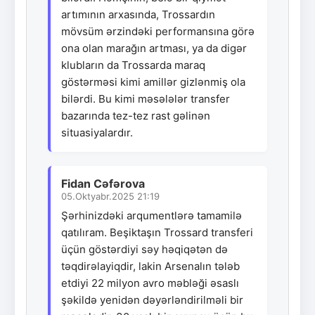
artımının arxasında, Trossardın
mövsüm ərzindəki performansına görə
ona olan marağın artması, ya da digər
klubların da Trossarda maraq
göstərməsi kimi amillər gizlənmiş ola
bilərdi. Bu kimi məsələlər transfer
bazarında tez-tez rast gəlinən
situasiyalardır.
Fidan Cəfərova
05.Oktyabr.2025 21:19
Şərhinizdəki arqumentlərə tamamilə
qatılıram. Beşiktaşın Trossard transferi
üçün göstərdiyi səy həqiqətən də
təqdirəlayiqdir, lakin Arsenalın tələb
etdiyi 22 milyon avro məbləği əsaslı
şəkildə yenidən dəyərləndirilməli bir