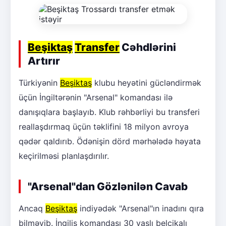
Beşiktaş
Transfer
Cəhdlərini
Artırır
Türkiyənin
Beşiktaş
klubu heyətini gücləndirmək
üçün İngiltərənin "Arsenal" komandası ilə
danışıqlara başlayıb. Klub rəhbərliyi bu transferi
reallaşdırmaq üçün təklifini 18 milyon avroya
qədər qaldırıb. Ödənişin dörd mərhələdə həyata
keçirilməsi planlaşdırılır.
"Arsenal"dan Gözlənilən Cavab
Ancaq
Beşiktaş
indiyədək "Arsenal"ın inadını qıra
bilməyib. İngilis komandası 30 yaşlı belçikalı