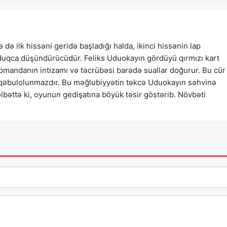
 də ilk hissəni geridə başladığı halda, ikinci hissənin lap
lduqca düşündürücüdür. Feliks Uduokayın gördüyü qırmızı kart
omandanın intizamı və təcrübəsi barədə suallar doğurur. Bu cür
n qəbulolunmazdır. Bu məğlubiyyətin təkcə Uduokayın səhvinə
lbəttə ki, oyunun gedişatına böyük təsir göstərib. Növbəti