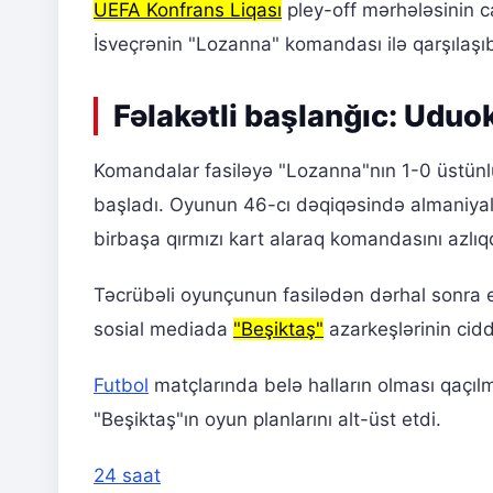
UEFA Konfrans Liqası
pley-off mərhələsinin 
İsveçrənin "Lozanna" komandası ilə qarşılaşı
Fəlakətli başlanğıc: Uduok
Komandalar fasiləyə "Lozanna"nın 1-0 üstünlüy
başladı. Oyunun 46-cı dəqiqəsində almaniyal
birbaşa qırmızı kart alaraq komandasını azlı
Təcrübəli oyunçunun fasilədən dərhal sonra e
sosial mediada
"Beşiktaş"
azarkeşlərinin cidd
Futbol
matçlarında belə halların olması qaçıl
"Beşiktaş"ın oyun planlarını alt-üst etdi.
24 saat