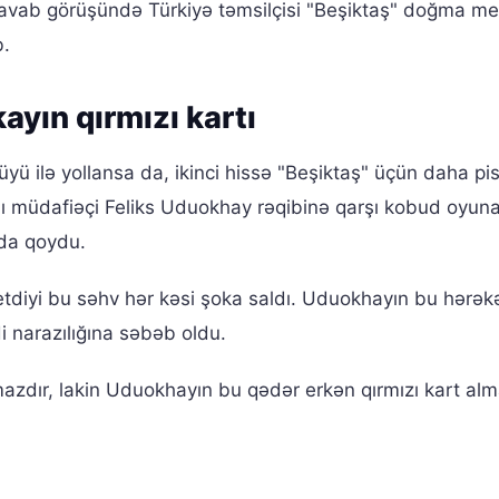
cavab görüşündə Türkiyə təmsilçisi "Beşiktaş" doğma 
b.
ayın qırmızı kartı
ü ilə yollansa da, ikinci hissə "Beşiktaş" üçün daha pi
ı müdafiəçi Feliks Uduokhay rəqibinə qarşı kobud oyun
qda qoydu.
tdiyi bu səhv hər kəsi şoka saldı. Uduokhayın bu hərəkə
i narazılığına səbəb oldu.
mazdır, lakin Uduokhayın bu qədər erkən qırmızı kart alm