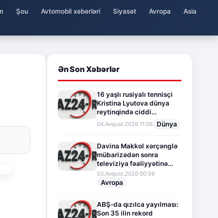
m
Şou
Avtomobil xəbərləri
Siyasət
Avropa
Asia
Ən Son Xəbərlər
16 yaşlı rusiyalı tennisçi
Kristina Lyutova dünya
reytinqində ciddi
irəliləyişə imza atdı
Dünya
04.Avqust.2026 11:06
Davina Makkol xərçənglə
mübarizədən sonra
televiziya fəaliyyətinə
fasilə verir
03.Avqust.2026 00:59
Avropa
ABŞ-da qızılca yayılması:
Son 35 ilin rekord