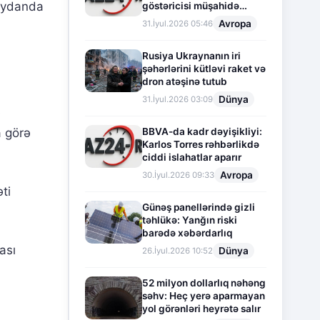
meydanda
göstəricisi müşahidə
olunur
Avropa
31.İyul.2026 05:46
Rusiya Ukraynanın iri
şəhərlərini kütləvi raket və
dron atəşinə tutub
Dünya
31.İyul.2026 03:09
s
BBVA-da kadr dəyişikliyi:
a görə
Karlos Torres rəhbərlikdə
ciddi islahatlar aparır
Avropa
30.İyul.2026 09:33
ti
Günəş panellərində gizli
təhlükə: Yanğın riski
barədə xəbərdarlıq
ası
Dünya
26.İyul.2026 10:52
52 milyon dollarlıq nəhəng
səhv: Heç yerə aparmayan
yol görənləri heyrətə salır