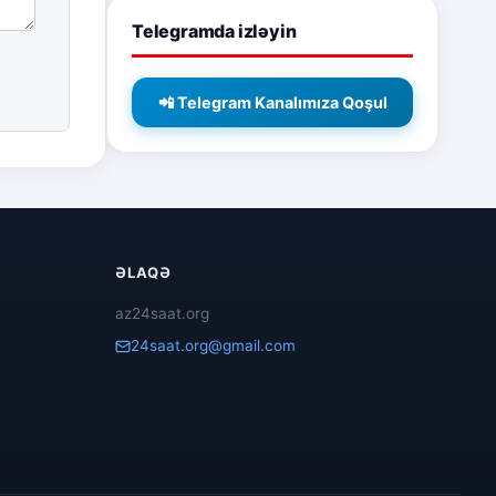
Telegramda izləyin
📲 Telegram Kanalımıza Qoşul
ƏLAQƏ
az24saat.org
24saat.org@gmail.com