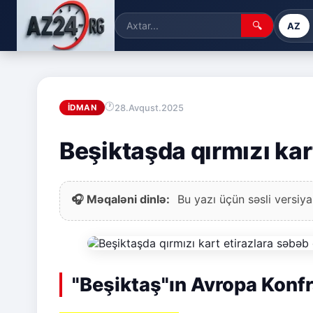
🔍
AZ
28.Avqust.2025
İDMAN
Beşiktaşda qırmızı kar
🎧 Məqaləni dinlə:
Bu yazı üçün səsli versiya
"Beşiktaş"ın Avropa Konfr