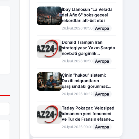
İbay Llanosun "La Velada
del Año 6" boks gecəsi
rekordları alt-üst etdi
Avropa
26.İyul.2026 10:50
Donald Trampın İran
strategiyası: Yaxın Şərqdə
növbəti gərginlik
mərhələsi
Avropa
26.İyul.2026 10:50
Çinin “hukou” sistemi:
Daxili miqrantların
qarşısındakı görünməz
sədd
Avropa
26.İyul.2026 10:22
Tadey Pokaçar: Velosiped
idmanının yeni fenomeni
və Tur de Fransın əfsanəvi
səhifəsi
Avropa
26.İyul.2026 09:31