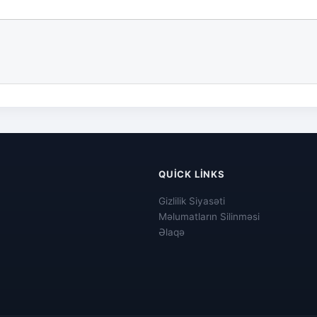
QUICK LINKS
Gizlilik Siyasəti
Məlumatların Silinməsi
Əlaqə