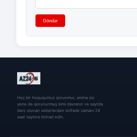
Göndər
Heç bir hüququmuz qorunmur, amma siz
yenə də qorunurmuş kimi davranın və saytda
dərc olunan xəbərlərdən istifadə zamanı 24
saat saytına istinad edin.