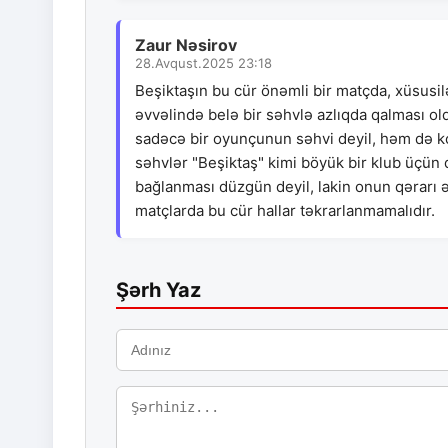
Zaur Nəsirov
28.Avqust.2025 23:18
Beşiktaşın bu cür önəmli bir matçda, xüsusilə
əvvəlində belə bir səhvlə azlıqda qalması o
sadəcə bir oyunçunun səhvi deyil, həm də k
səhvlər "Beşiktaş" kimi böyük bir klub üçü
bağlanması düzgün deyil, lakin onun qərarı ə
matçlarda bu cür hallar təkrarlanmamalıdır.
Şərh Yaz