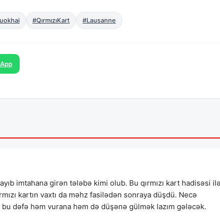
uokhai
#QırmızıKart
#Lausanne
sApp
yıb imtahana girən tələbə kimi olub. Bu qırmızı kart hadisəsi il
ırmızı kartın vaxtı da məhz fasilədən sonraya düşdü. Necə
a bu dəfə həm vurana həm də düşənə gülmək lazım gələcək.