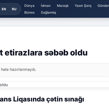
Dünya
İdman
Maraqlı
Yaxın Şərq
Gündə
EN
RU
Biznes
Sağlamlıq
t etirazlara səbəb oldu
 hələ hazırlanmayıb.
ans Liqasında çətin sınağı