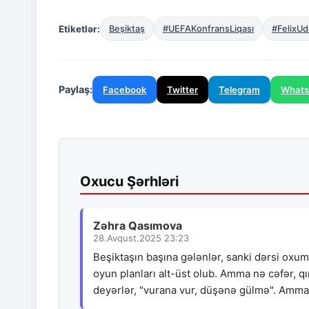
Etiketlər:
Beşiktaş
#UEFAKonfransLiqası
#FelixUd
Paylaş:
Facebook
Twitter
Telegram
What
Oxucu Şərhləri
Zəhra Qasımova
28.Avqust.2025 23:23
Beşiktaşın başına gələnlər, sanki dərsi oxuma
oyun planları alt-üst olub. Amma nə cəfər, q
deyərlər, "vurana vur, düşənə gülmə". Amm