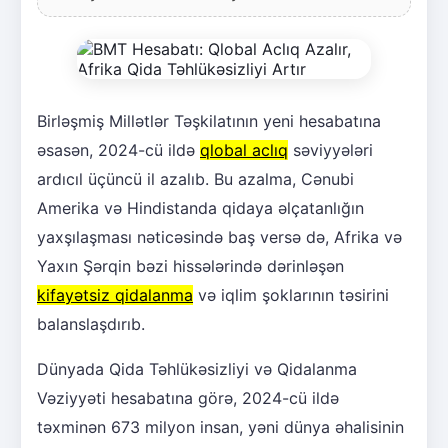
Birləşmiş Millətlər Təşkilatının yeni hesabatına
əsasən, 2024-cü ildə
qlobal aclıq
səviyyələri
ardıcıl üçüncü il azalıb. Bu azalma, Cənubi
Amerika və Hindistanda qidaya əlçatanlığın
yaxşılaşması nəticəsində baş versə də, Afrika və
Yaxın Şərqin bəzi hissələrində dərinləşən
kifayətsiz qidalanma
və iqlim şoklarının təsirini
balanslaşdırıb.
Dünyada Qida Təhlükəsizliyi və Qidalanma
Vəziyyəti hesabatına görə, 2024-cü ildə
təxminən 673 milyon insan, yəni dünya əhalisinin