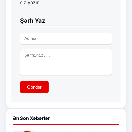
siz yazın!
Şərh Yaz
Göndər
Ən Son Xəbərlər