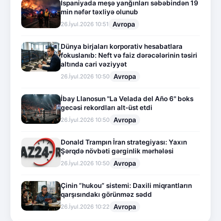
İspaniyada meşə yanğınları səbəbindən 19
min nəfər təxliyə olunub
Avropa
26.İyul.2026 10:51
Dünya birjaları korporativ hesabatlara
fokuslanıb: Neft və faiz dərəcələrinin təsiri
altında cari vəziyyət
Avropa
26.İyul.2026 10:50
İbay Llanosun "La Velada del Año 6" boks
gecəsi rekordları alt-üst etdi
Avropa
26.İyul.2026 10:50
Donald Trampın İran strategiyası: Yaxın
Şərqdə növbəti gərginlik mərhələsi
Avropa
26.İyul.2026 10:50
Çinin “hukou” sistemi: Daxili miqrantların
qarşısındakı görünməz sədd
Avropa
26.İyul.2026 10:22