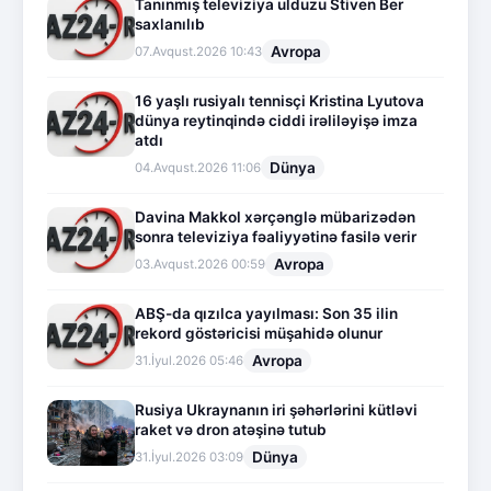
Tanınmış televiziya ulduzu Stiven Ber
saxlanılıb
Avropa
07.Avqust.2026 10:43
16 yaşlı rusiyalı tennisçi Kristina Lyutova
dünya reytinqində ciddi irəliləyişə imza
atdı
Dünya
04.Avqust.2026 11:06
Davina Makkol xərçənglə mübarizədən
sonra televiziya fəaliyyətinə fasilə verir
Avropa
03.Avqust.2026 00:59
ABŞ-da qızılca yayılması: Son 35 ilin
rekord göstəricisi müşahidə olunur
Avropa
31.İyul.2026 05:46
Rusiya Ukraynanın iri şəhərlərini kütləvi
raket və dron atəşinə tutub
Dünya
31.İyul.2026 03:09