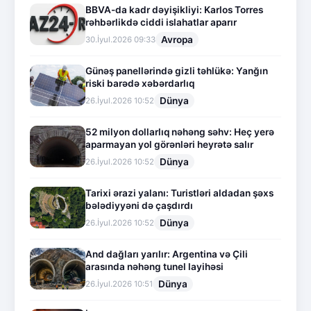
BBVA-da kadr dəyişikliyi: Karlos Torres
rəhbərlikdə ciddi islahatlar aparır
Avropa
30.İyul.2026 09:33
Günəş panellərində gizli təhlükə: Yanğın
riski barədə xəbərdarlıq
Dünya
26.İyul.2026 10:52
52 milyon dollarlıq nəhəng səhv: Heç yerə
aparmayan yol görənləri heyrətə salır
Dünya
26.İyul.2026 10:52
Tarixi ərazi yalanı: Turistləri aldadan şəxs
bələdiyyəni də çaşdırdı
Dünya
26.İyul.2026 10:52
And dağları yarılır: Argentina və Çili
arasında nəhəng tunel layihəsi
Dünya
26.İyul.2026 10:51