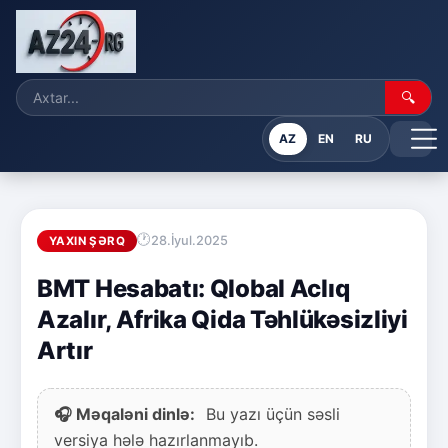
🔍
AZ
EN
RU
28.İyul.2025
YAXIN ŞƏRQ
BMT Hesabatı: Qlobal Aclıq
Azalır, Afrika Qida Təhlükəsizliyi
Artır
🎧 Məqaləni dinlə:
Bu yazı üçün səsli
versiya hələ hazırlanmayıb.