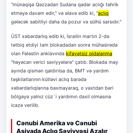
"münaqişə Qəzzadan Sudana qədər aclığı təhrik
etməyə davam edir," və əlavə edib ki, "
aclıq
gələcək sabitliyi daha da pozur və sülhü sarsıdır."
ÜST xəbərdarlıq edib ki, İsrailin martın 2-də
tətbiq etdiyi tam blokadadan sonra mühasirədə
olan Fələstin anklavında
kifayətsiz qidalanma
"həyəcan verici səviyyələrə" çatıb. Blokada may
ayında qismən qaldırılsa da, BMT və yardım
təşkilatlarının kütləvi aclıq barədə
xəbərdarlıqlarına baxmayaraq, o vaxtdan bəri
bölgəyə yalnız cüz`i yardımın daxil olmasına
icazə verilib.
Cənubi Amerika və Cənubi
Asiyada Aclıq Səviyyəsi Azalır