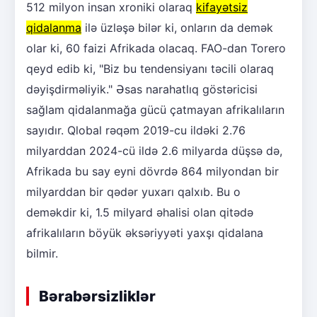
512 milyon insan xroniki olaraq
kifayətsiz
qidalanma
ilə üzləşə bilər ki, onların da demək
olar ki, 60 faizi Afrikada olacaq. FAO-dan Torero
qeyd edib ki, "Biz bu tendensiyanı təcili olaraq
dəyişdirməliyik." Əsas narahatlıq göstəricisi
sağlam qidalanmağa gücü çatmayan afrikalıların
sayıdır. Qlobal rəqəm 2019-cu ildəki 2.76
milyarddan 2024-cü ildə 2.6 milyarda düşsə də,
Afrikada bu say eyni dövrdə 864 milyondan bir
milyarddan bir qədər yuxarı qalxıb. Bu o
deməkdir ki, 1.5 milyard əhalisi olan qitədə
afrikalıların böyük əksəriyyəti yaxşı qidalana
bilmir.
Bərabərsizliklər