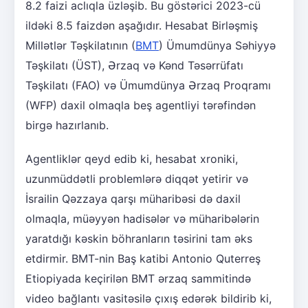
8.2 faizi aclıqla üzləşib. Bu göstərici 2023-cü
ildəki 8.5 faizdən aşağıdır. Hesabat Birləşmiş
Millətlər Təşkilatının (
BMT
) Ümumdünya Səhiyyə
Təşkilatı (ÜST), Ərzaq və Kənd Təsərrüfatı
Təşkilatı (FAO) və Ümumdünya Ərzaq Proqramı
(WFP) daxil olmaqla beş agentliyi tərəfindən
birgə hazırlanıb.
Agentliklər qeyd edib ki, hesabat xroniki,
uzunmüddətli problemlərə diqqət yetirir və
İsrailin Qəzzaya qarşı müharibəsi də daxil
olmaqla, müəyyən hadisələr və müharibələrin
yaratdığı kəskin böhranların təsirini tam əks
etdirmir. BMT-nin Baş katibi Antonio Quterreş
Etiopiyada keçirilən BMT ərzaq sammitində
video bağlantı vasitəsilə çıxış edərək bildirib ki,