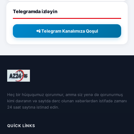
Telegramda izləyin
📲 Telegram Kanalımıza Qoşul
Heç bir hüququmuz qorunmur, amma siz yenə də qorunurmuş
kimi davranın və saytda dərc olunan xəbərlərdən istifadə zamanı
24 saat saytına istinad edin.
QUICK LINKS