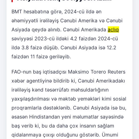
BMT hesabatına görə, 2024-cü ildə ən
əhəmiyyətli irəliləyiş Cənubi Amerika və Cənubi
Asiyada qeydə alınıb. Cənubi Amerikada
aclıq
səviyyəsi 2023-cü ildəki 4.2 faizdən 2024-cü
ildə 3.8 faizə düşüb. Cənubi Asiyada isə 12.2
faizdən 11 faizə geriləyib.
FAO-nun baş iqtisadçısı Maksimo Torero Reuters
xəbər agentliyinə bildirib ki, Cənubi Amerikadakı
irəliləyiş kənd təsərrüfatı məhsuldarlığının
yaxşılaşdırılması və məktəb yeməkləri kimi sosial
proqramlarla dəstəklənib. Cənubi Asiyada isə bu,
əsasən Hindistandan yeni məlumatlar sayəsində
baş verib ki, bu da daha çox insanın sağlam
qidalanmaya çıxışı olduğunu göstərib. Ümumi