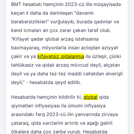
BMT hesabatı həmçinin 2023-cü illə müqayisədə
keçən il daha da dərinləşən "davamlı
bərabərsizlikləri" vurğulayıb, burada qadınlar və
kənd icmaları ən çox zərər çəkən tərəf olub.
"Kifayət qədər qlobal ərzaq istehsalına
baxmayaraq, milyonlarla insan aclıqdan əziyyət
çəkir və ya
kifayətsiz qidalanma
ilə üzləşir, çünki
təhlükəsiz və qidalı ərzaq mövcud deyil, əlçatan
deyil və ya daha tez-tez maddi cəhətdən əlverişli
deyil," - hesabatda qeyd edilib.
Hesabatda həmçinin bildirilir ki,
qlobal
qida
qiymətləri inflyasiyası ilə ümumi inflyasiya
arasındakı fərq 2023-cü ilin yanvarında zirvəyə
çataraq, qida xərclərini artırıb və aşağı gəlirli
ölkələrə daha çox zərbə vurub. Hesabatda