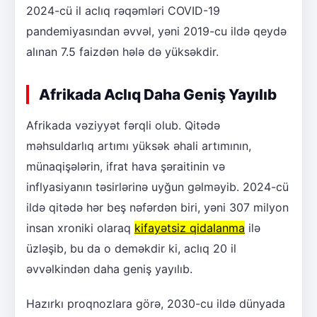
2024-cü il aclıq rəqəmləri COVID-19
pandemiyasından əvvəl, yəni 2019-cu ildə qeydə
alınan 7.5 faizdən hələ də yüksəkdir.
Afrikada Aclıq Daha Geniş Yayılıb
Afrikada vəziyyət fərqli olub. Qitədə
məhsuldarlıq artımı yüksək əhali artımının,
münaqişələrin, ifrat hava şəraitinin və
inflyasiyanın təsirlərinə uyğun gəlməyib. 2024-cü
ildə qitədə hər beş nəfərdən biri, yəni 307 milyon
insan xroniki olaraq
kifayətsiz qidalanma
ilə
üzləşib, bu da o deməkdir ki, aclıq 20 il
əvvəlkindən daha geniş yayılıb.
Hazırkı proqnozlara görə, 2030-cu ildə dünyada