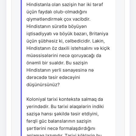
Hindistanla olan sazişin hər iki tərəf
üçün faydalı olub-olmadığını
qiymətləndirmək çox vacibdir.
Hindistanın sürətlə böyüyən
iqtisadiyyatı və böyük bazarı, Britaniya
üçün şübhəsiz ki, cəlbedicidir. Lakin,
Hindistanın öz daxili istehsalını və kiçik
müəssisələrini necə qoruyacağı da
önəmli bir sualdır. Bu sazişin
Hindistanın yerli sənayesinə nə
dərəcədə təsir edəcəyini
düşünürsünüz?
Koloniyal tarixi kontekstə salmaq da
yerindədir. Bu tarixi əlaqələrin indiki
sazişə hansı şəkildə təsir etdiyini,
fərqli güc balanslarının sazişin
şərtlərini necə formalaşdırdığını
anlamaq lazımdır. Tarixi köklərin bu