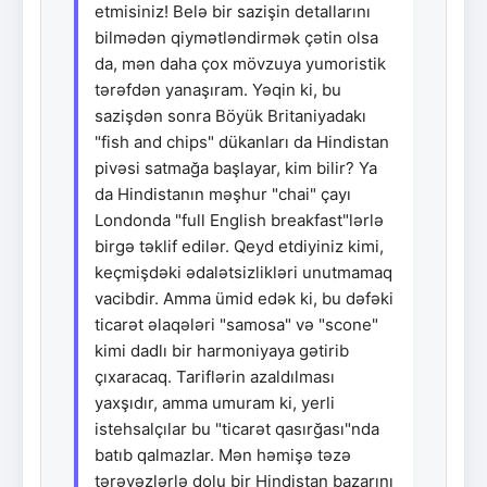
etmisiniz! Belə bir sazişin detallarını
bilmədən qiymətləndirmək çətin olsa
da, mən daha çox mövzuya yumoristik
tərəfdən yanaşıram. Yəqin ki, bu
sazişdən sonra Böyük Britaniyadakı
"fish and chips" dükanları da Hindistan
pivəsi satmağa başlayar, kim bilir? Ya
da Hindistanın məşhur "chai" çayı
Londonda "full English breakfast"lərlə
birgə təklif edilər. Qeyd etdiyiniz kimi,
keçmişdəki ədalətsizlikləri unutmamaq
vacibdir. Amma ümid edək ki, bu dəfəki
ticarət əlaqələri "samosa" və "scone"
kimi dadlı bir harmoniyaya gətirib
çıxaracaq. Tariflərin azaldılması
yaxşıdır, amma umuram ki, yerli
istehsalçılar bu "ticarət qasırğası"nda
batıb qalmazlar. Mən həmişə təzə
tərəvəzlərlə dolu bir Hindistan bazarını