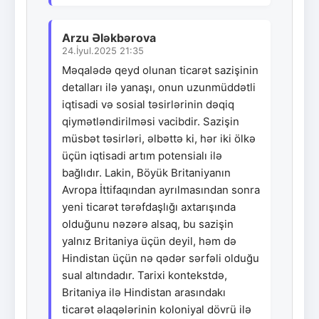
Arzu Ələkbərova
24.İyul.2025 21:35
Məqalədə qeyd olunan ticarət sazişinin
detalları ilə yanaşı, onun uzunmüddətli
iqtisadi və sosial təsirlərinin dəqiq
qiymətləndirilməsi vacibdir. Sazişin
müsbət təsirləri, əlbəttə ki, hər iki ölkə
üçün iqtisadi artım potensialı ilə
bağlıdır. Lakin, Böyük Britaniyanın
Avropa İttifaqından ayrılmasından sonra
yeni ticarət tərəfdaşlığı axtarışında
olduğunu nəzərə alsaq, bu sazişin
yalnız Britaniya üçün deyil, həm də
Hindistan üçün nə qədər sərfəli olduğu
sual altındadır. Tarixi kontekstdə,
Britaniya ilə Hindistan arasındakı
ticarət əlaqələrinin koloniyal dövrü ilə