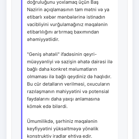
doğruluğunu yoxlamaq üçün Baş
Nazirin açıqlamasının tam mətni və ya
etibarlı xəbər mənbələrinə istinadın
vacibliyini vurğulamağınız məqalənin
etibarlılığını artırmaq baxımından
əhəmiyyətlidir.
"Geniş əhatəli" ifadəsinin qeyri-
müəyyənliyi və sazişin əhatə dairəsi ilə
bağlı daha konkret məlumatların
olmaması ilə bağlı qeydiniz də haqlıdır.
Bu cür detalların verilməsi, oxucuların
razılaşmanın mahiyyətini və potensial
faydalarını daha yaxşı anlamasına
kömək edə bilərdi.
Ümumilikdə, şərhiniz məqalənin
keyfiyyətini yüksəltməyə yönəlik
konstruktiv iradlar ehtiva edir.