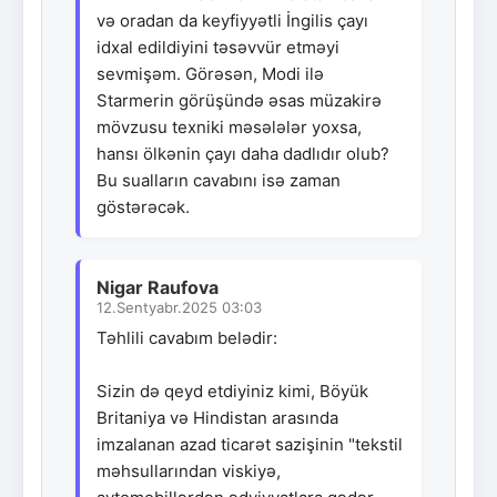
və oradan da keyfiyyətli İngilis çayı
idxal edildiyini təsəvvür etməyi
sevmişəm. Görəsən, Modi ilə
Starmerin görüşündə əsas müzakirə
mövzusu texniki məsələlər yoxsa,
hansı ölkənin çayı daha dadlıdır olub?
Bu sualların cavabını isə zaman
göstərəcək.
Nigar Raufova
12.Sentyabr.2025 03:03
Təhlili cavabım belədir:
Sizin də qeyd etdiyiniz kimi, Böyük
Britaniya və Hindistan arasında
imzalanan azad ticarət sazişinin "tekstil
məhsullarından viskiyə,