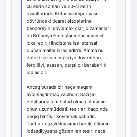
cu əsrin sonları və 20-ci əsrin
əvvəllərində Britaniya imperiyası
dövründəki ticarət əlaqələrinə
bənzədiyini söyləmək olar; o zamanlar
da Britaniya Hindistanından xammal
idxal edir, Hindistana isə istehsal
olunan mallar ixrac edirdi. Amma bu
dəfəki sazişin imperiya dövründən
fərqliliyi, əsasən, qarşılıqlı bərabərlik
iddiasıdır.
Ancaq burada bir neçə məqamı
aydınlaşdırmaq vacibdir: Sazişin
detallarına tam bələd olmaq olmadan
onun uzunmüddətli təsirləri haqqında
dəqiq bir fikir söyləmək çətindir.
Tariflərin azaldılmasının hər iki ölkənin
iqtisadiyyatına gözlənilən təsiri necə