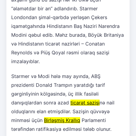
“əlamətdar bir an” adlandırıb. Starmer
Londondan şimal-qərbdə yerləşən Çekers
iqamətgahında Hindistanın Baş Naziri Narendra
Modini qəbul edib. Məhz burada, Böyük Britaniya
və Hindistanın ticarət nazirləri – Conatan
Reynolds və Piüş Qoyal rəsmi olaraq sazişi
imzalayıblar.
Starmer və Modi hələ may ayında, ABŞ
prezidenti Donald Trampın yaratdığı tarif
gərginliyinin kölgəsində, üç illik fasiləli
danışıqlardan sonra azad
ticarət sazişi
nə nail
olduqlarını elan etmişdilər. Sazişin qüvvəyə
minməsi üçün
Birləşmiş Krallıq
Parlamenti
tərəfindən ratifikasiya edilməsi tələb olunur.