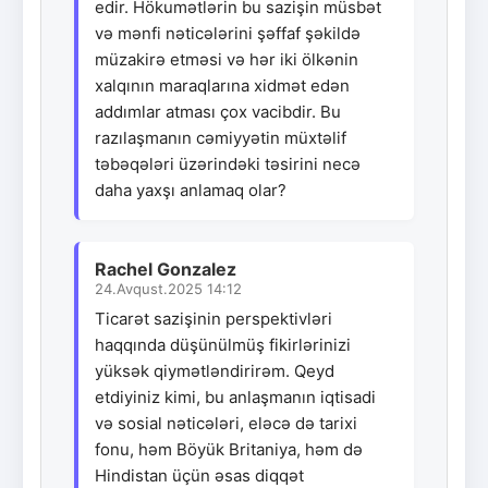
edir. Hökumətlərin bu sazişin müsbət
və mənfi nəticələrini şəffaf şəkildə
müzakirə etməsi və hər iki ölkənin
xalqının maraqlarına xidmət edən
addımlar atması çox vacibdir. Bu
razılaşmanın cəmiyyətin müxtəlif
təbəqələri üzərindəki təsirini necə
daha yaxşı anlamaq olar?
Rachel Gonzalez
24.Avqust.2025 14:12
Ticarət sazişinin perspektivləri
haqqında düşünülmüş fikirlərinizi
yüksək qiymətləndirirəm. Qeyd
etdiyiniz kimi, bu anlaşmanın iqtisadi
və sosial nəticələri, eləcə də tarixi
fonu, həm Böyük Britaniya, həm də
Hindistan üçün əsas diqqət