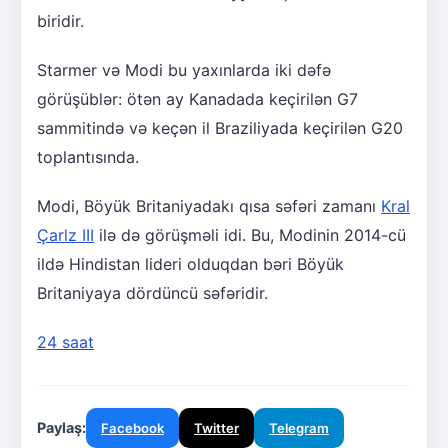
biridir.
Starmer və Modi bu yaxınlarda iki dəfə
görüşüblər: ötən ay Kanadada keçirilən G7
sammitində və keçən il Braziliyada keçirilən G20
toplantısında.
Modi, Böyük Britaniyadakı qısa səfəri zamanı
Kral
Çarlz III
ilə də görüşməli idi. Bu, Modinin 2014-cü
ildə Hindistan lideri olduqdan bəri Böyük
Britaniyaya dördüncü səfəridir.
24 saat
Paylaş:
Facebook
Twitter
Telegram