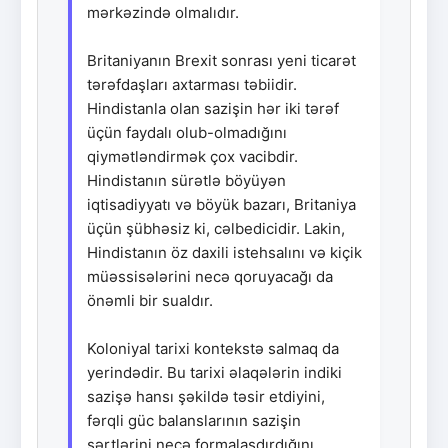
mərkəzində olmalıdır.
Britaniyanın Brexit sonrası yeni ticarət
tərəfdaşları axtarması təbiidir.
Hindistanla olan sazişin hər iki tərəf
üçün faydalı olub-olmadığını
qiymətləndirmək çox vacibdir.
Hindistanın sürətlə böyüyən
iqtisadiyyatı və böyük bazarı, Britaniya
üçün şübhəsiz ki, cəlbedicidir. Lakin,
Hindistanın öz daxili istehsalını və kiçik
müəssisələrini necə qoruyacağı da
önəmli bir sualdır.
Koloniyal tarixi kontekstə salmaq da
yerindədir. Bu tarixi əlaqələrin indiki
sazişə hansı şəkildə təsir etdiyini,
fərqli güc balanslarının sazişin
şərtlərini necə formalaşdırdığını