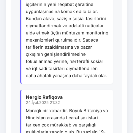
işçilərinin yeni rəqabət şəraitinə
uyğunlaşmasına kömək edilə bilər.
Bundan əlavə, sazişin sosial təsirlərini
qiymətləndirmək və ədalətli nəticələr
əldə etmək üçün müntəzəm monitorinq
mexanizmləri qurulmalıdır. Sadəcə
tariflərin azaldılmasına və bazar
çıxışının genişləndirilməsinə
fokuslanmaq yerinə, hərtərəfli sosial
və iqtisadi təsirləri qiymətləndirən
daha əhatəli yanaşma daha faydalı olar.
Nərgiz Rafiqova
24.İyul.2025 21:32
Maraqlı bir xəbərdir. Böyük Britaniya və
Hindistan arasında ticarət sazişləri
tarixən çox mürəkkəb və qarşılıqlı
asılılıqlarla zəngin olub. Bu sazişin 19-