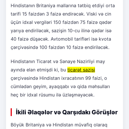
Hindistanın Britaniya mallarına tətbiq etdiyi orta
tarifi 15 faizdən 3 faizə endirəcək. Viski və cin
üçün idxal vergiləri 150 faizdən 75 faizə qədər
yarıya endiriləcək, sazişin 10-cu ilinə qədər isə
40 faizə düşəcək. Avtomobil tarifləri isə kvota
çərçivəsində 100 faizdən 10 faizə endiriləcək.
Hindistanın Ticarət və Sənaye Nazirliyi may
ayında elan etmişdi ki, bu
ticarət sazişi
çərçivəsində Hindistan ixracatının 99 faizi, o
cümlədən geyim, ayaqqabı və qida məhsulları
heç bir idxal rüsumu ilə üzləşməyəcək.
İkili Əlaqələr və Qarşıdakı Görüşlər
Böyük Britaniya və Hindistan müvafiq olaraq