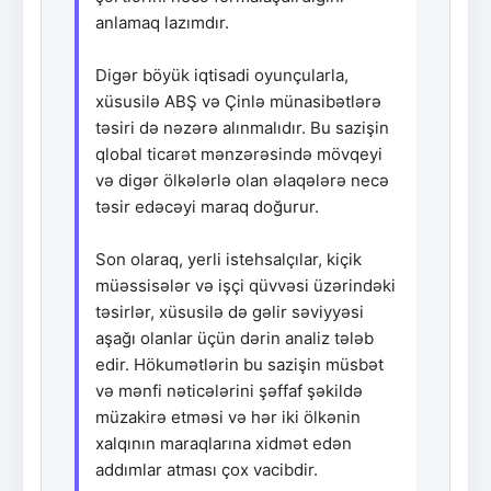
anlamaq lazımdır.
Digər böyük iqtisadi oyunçularla,
xüsusilə ABŞ və Çinlə münasibətlərə
təsiri də nəzərə alınmalıdır. Bu sazişin
qlobal ticarət mənzərəsində mövqeyi
və digər ölkələrlə olan əlaqələrə necə
təsir edəcəyi maraq doğurur.
Son olaraq, yerli istehsalçılar, kiçik
müəssisələr və işçi qüvvəsi üzərindəki
təsirlər, xüsusilə də gəlir səviyyəsi
aşağı olanlar üçün dərin analiz tələb
edir. Hökumətlərin bu sazişin müsbət
və mənfi nəticələrini şəffaf şəkildə
müzakirə etməsi və hər iki ölkənin
xalqının maraqlarına xidmət edən
addımlar atması çox vacibdir.