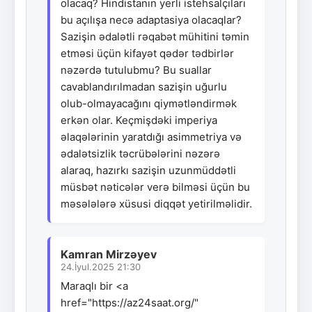
olacaq? Hindistanın yerli istehsalçıları
bu açılışa necə adaptasiya olacaqlar?
Sazişin ədalətli rəqabət mühitini təmin
etməsi üçün kifayət qədər tədbirlər
nəzərdə tutulubmu? Bu suallar
cavablandırılmadan sazişin uğurlu
olub-olmayacağını qiymətləndirmək
erkən olar. Keçmişdəki imperiya
əlaqələrinin yaratdığı asimmetriya və
ədalətsizlik təcrübələrini nəzərə
alaraq, hazırkı sazişin uzunmüddətli
müsbət nəticələr verə bilməsi üçün bu
məsələlərə xüsusi diqqət yetirilməlidir.
Kamran Mirzəyev
24.İyul.2025 21:30
Maraqlı bir <a
href="https://az24saat.org/"