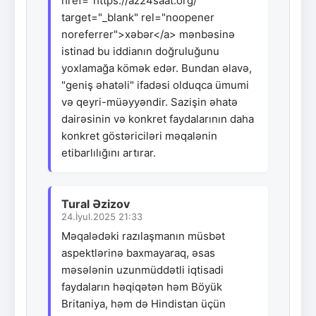
href="https://az24saat.org/"
target="_blank" rel="noopener
noreferrer">xəbər</a> mənbəsinə
istinad bu iddianın doğruluğunu
yoxlamağa kömək edər. Bundan əlavə,
"geniş əhatəli" ifadəsi olduqca ümumi
və qeyri-müəyyəndir. Sazişin əhatə
dairəsinin və konkret faydalarının daha
konkret göstəriciləri məqalənin
etibarlılığını artırar.
Tural Əzizov
24.İyul.2025 21:33
Məqalədəki razılaşmanın müsbət
aspektlərinə baxmayaraq, əsas
məsələnin uzunmüddətli iqtisadi
faydaların həqiqətən həm Böyük
Britaniya, həm də Hindistan üçün