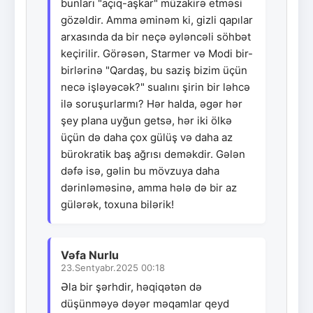
bunları "açıq-aşkar" müzakirə etməsi
gözəldir. Amma əminəm ki, gizli qapılar
arxasında da bir neçə əyləncəli söhbət
keçirilir. Görəsən, Starmer və Modi bir-
birlərinə "Qardaş, bu saziş bizim üçün
necə işləyəcək?" sualını şirin bir ləhcə
ilə soruşurlarmı? Hər halda, əgər hər
şey plana uyğun getsə, hər iki ölkə
üçün də daha çox gülüş və daha az
bürokratik baş ağrısı deməkdir. Gələn
dəfə isə, gəlin bu mövzuya daha
dərinləməsinə, amma hələ də bir az
gülərək, toxuna bilərik!
Vəfa Nurlu
23.Sentyabr.2025 00:18
Əla bir şərhdir, həqiqətən də
düşünməyə dəyər məqamlar qeyd