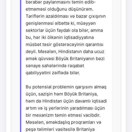
bərabər paylanmasını təmin edib-
etməməsi olduğunu düşünürəm.
Tariflərin azaldılması və bazar çıxışının
genişlənməsi əlbəttə ki, müəyyən
sektorlar üçün faydalı ola bilər, amma
bu, hər iki ölkənin iqtisadiyyatına
müsbət təsir göstərəcəyinin qarantısı
deyil. Məsələn, Hindistanın daha ucuz
əmək qüvvəsi Böyük Britaniyanın bəzi
sənaye sahələrində rəqabət
qabiliyyətini zəiflədə bilər.
Bu potensial problemin qarşısını almaq
üçün, sazişin həm Böyük Britaniya,
həm də Hindistan üçün davamlı iqtisadi
artım və iş yerlərinin yaradılması üçün
bir mexanizm təmin etməsi vacibdir.
Məsələn, əməkdaşlıq proqramları və
peşə təlimləri vasitəsilə Britaniya