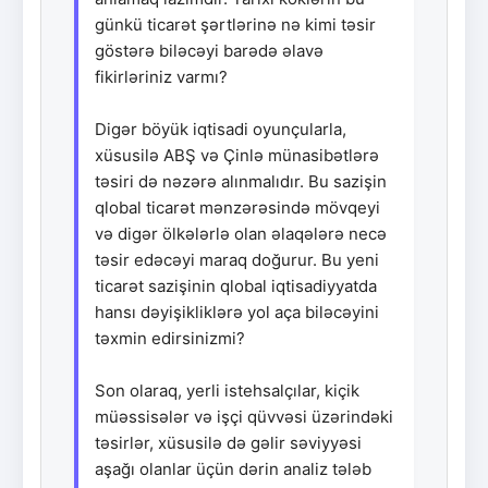
günkü ticarət şərtlərinə nə kimi təsir
göstərə biləcəyi barədə əlavə
fikirləriniz varmı?
Digər böyük iqtisadi oyunçularla,
xüsusilə ABŞ və Çinlə münasibətlərə
təsiri də nəzərə alınmalıdır. Bu sazişin
qlobal ticarət mənzərəsində mövqeyi
və digər ölkələrlə olan əlaqələrə necə
təsir edəcəyi maraq doğurur. Bu yeni
ticarət sazişinin qlobal iqtisadiyyatda
hansı dəyişikliklərə yol aça biləcəyini
təxmin edirsinizmi?
Son olaraq, yerli istehsalçılar, kiçik
müəssisələr və işçi qüvvəsi üzərindəki
təsirlər, xüsusilə də gəlir səviyyəsi
aşağı olanlar üçün dərin analiz tələb