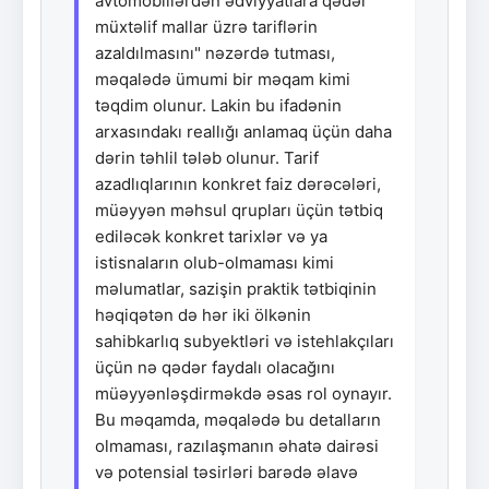
avtomobillərdən ədviyyatlara qədər
müxtəlif mallar üzrə tariflərin
azaldılmasını" nəzərdə tutması,
məqalədə ümumi bir məqam kimi
təqdim olunur. Lakin bu ifadənin
arxasındakı reallığı anlamaq üçün daha
dərin təhlil tələb olunur. Tarif
azadlıqlarının konkret faiz dərəcələri,
müəyyən məhsul qrupları üçün tətbiq
ediləcək konkret tarixlər və ya
istisnaların olub-olmaması kimi
məlumatlar, sazişin praktik tətbiqinin
həqiqətən də hər iki ölkənin
sahibkarlıq subyektləri və istehlakçıları
üçün nə qədər faydalı olacağını
müəyyənləşdirməkdə əsas rol oynayır.
Bu məqamda, məqalədə bu detalların
olmaması, razılaşmanın əhatə dairəsi
və potensial təsirləri barədə əlavə