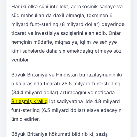
Hər iki ölkə süni intellekt, aerokosmik sənaye və
süd məhsulları da daxil olmaqla, təxminən 6
milyard funt-sterlinq (8 milyard dollar) dəyərində
ticarət və investisiya sazişlərini elan edib. Onlar
həmçinin müdafiə, miqrasiya, iqlim və səhiyyə
kimi sahələrdə daha sıx əməkdaşlıq etməyə söz
veriblər.
Böyük Britaniya və Hindistan bu razılaşmanın iki
ölkə arasında ticarəti 25.5 milyard funt-sterlinq
(34.4 milyard dollar) artıracağını və nəticədə
Birləşmiş Krallıq
iqtisadiyyatına ildə 4.8 milyard
funt-sterlinq (6.5 milyard dollar) əlavə edəcəyini
ümid edirlər.
Böyük Britaniya hökuməti bildirib ki, saziş