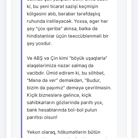
ki, bu yeni ticarət sazişi keçmişin
kölgəsini atıb, bərabər tərəfdaşlıq
ruhunda irəliləyəcək. Yoxsa, əgər hər
şey "çox qəribə" alınsa, bəlkə də
hindistanlılar üçün təəccüblənməli bir
şey yoxdur.
Və ABŞ və Çin kimi "böyük uşaqlarla"
əlaqələrimizə nəzər salmaq da
vacibdir. Ümid edirəm ki, bu söhbət,
"Mənə də ver" deməkdən, "Budur,
bizim də payımız" deməyə çevrilməsin.
Kiçik bizneslərə gəlincə, kiçik
sahibkarların gözlərində parıltı yox,
bank hesablarında bol-bol pulun
parıltısı olsun!
Yekun olaraq, hökumətlərin bütün