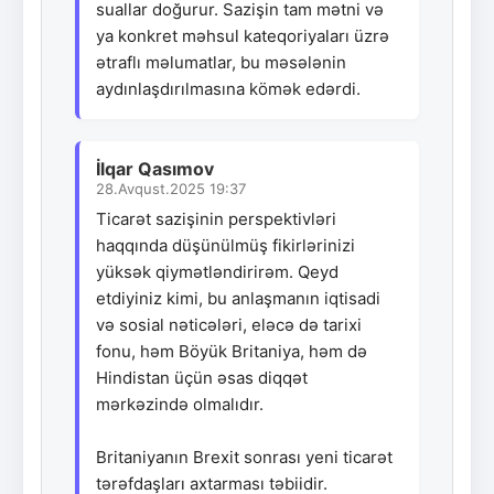
suallar doğurur. Sazişin tam mətni və
ya konkret məhsul kateqoriyaları üzrə
ətraflı məlumatlar, bu məsələnin
aydınlaşdırılmasına kömək edərdi.
İlqar Qasımov
28.Avqust.2025 19:37
Ticarət sazişinin perspektivləri
haqqında düşünülmüş fikirlərinizi
yüksək qiymətləndirirəm. Qeyd
etdiyiniz kimi, bu anlaşmanın iqtisadi
və sosial nəticələri, eləcə də tarixi
fonu, həm Böyük Britaniya, həm də
Hindistan üçün əsas diqqət
mərkəzində olmalıdır.
Britaniyanın Brexit sonrası yeni ticarət
tərəfdaşları axtarması təbiidir.