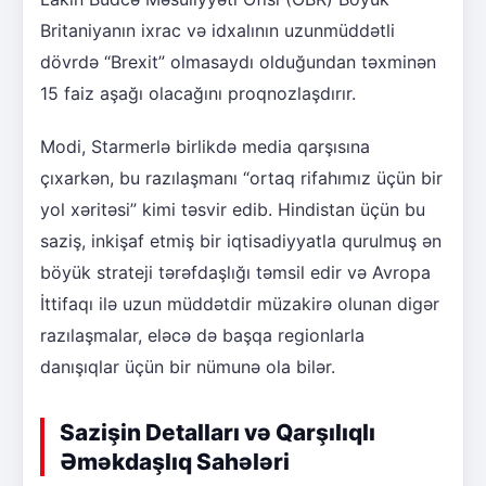
Britaniyanın ixrac və idxalının uzunmüddətli
dövrdə “Brexit” olmasaydı olduğundan təxminən
15 faiz aşağı olacağını proqnozlaşdırır.
Modi, Starmerlə birlikdə media qarşısına
çıxarkən, bu razılaşmanı “ortaq rifahımız üçün bir
yol xəritəsi” kimi təsvir edib. Hindistan üçün bu
saziş, inkişaf etmiş bir iqtisadiyyatla qurulmuş ən
böyük strateji tərəfdaşlığı təmsil edir və Avropa
İttifaqı ilə uzun müddətdir müzakirə olunan digər
razılaşmalar, eləcə də başqa regionlarla
danışıqlar üçün bir nümunə ola bilər.
Sazişin Detalları və Qarşılıqlı
Əməkdaşlıq Sahələri