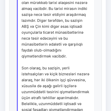
olan mürəkkəb tarixi əlaqəsini nəzərə
almaq vacibdir. Bu tarixi mirasın indiki
sazişə necə təsir etdiyini araşdırmaq
lazımdır. Digər tərəfdən, bu sazişin
ABŞ və Çin kimi digər əsas iqtisadi
oyunçularla ticarət münasibətlərinə
necə təsir edəcəyini və bu
münasibətlərin ədalətli və qarşılıqlı
faydalı olub-olmadığını
qiymətləndirmək vacibdir.
Son olaraq, bu sazişin, yerli
istehsalçıları və kiçik biznesləri nəzərə
alaraq, hər iki ölkənin işçi qüvvəsinə,
xüsusilə də aşağı gəlirli işçilərə
uzunmüddətli təsirini qiymətləndirmək
üçün ətraflı təhlillər aparılmalıdır.
Beləliklə, uzunmüddətli iqtisadi və
sosial fəsadları qiymətləndirmədən