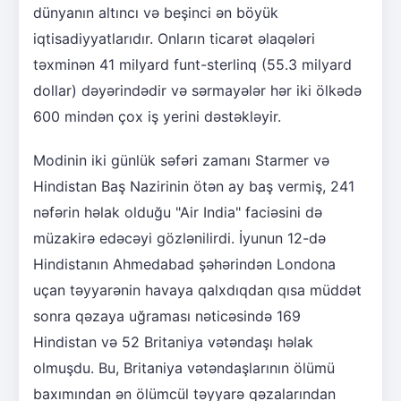
dünyanın altıncı və beşinci ən böyük
iqtisadiyyatlarıdır. Onların ticarət əlaqələri
təxminən 41 milyard funt-sterlinq (55.3 milyard
dollar) dəyərindədir və sərmayələr hər iki ölkədə
600 mindən çox iş yerini dəstəkləyir.
Modinin iki günlük səfəri zamanı Starmer və
Hindistan Baş Nazirinin ötən ay baş vermiş, 241
nəfərin həlak olduğu "Air India" faciəsini də
müzakirə edəcəyi gözlənilirdi. İyunun 12-də
Hindistanın Ahmedabad şəhərindən Londona
uçan təyyarənin havaya qalxdıqdan qısa müddət
sonra qəzaya uğraması nəticəsində 169
Hindistan və 52 Britaniya vətəndaşı həlak
olmuşdu. Bu, Britaniya vətəndaşlarının ölümü
baxımından ən ölümcül təyyarə qəzalarından