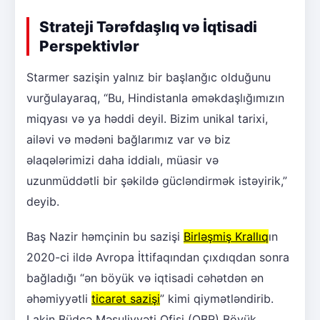
Strateji Tərəfdaşlıq və İqtisadi
Perspektivlər
Starmer sazişin yalnız bir başlanğıc olduğunu
vurğulayaraq, “Bu, Hindistanla əməkdaşlığımızın
miqyası və ya həddi deyil. Bizim unikal tarixi,
ailəvi və mədəni bağlarımız var və biz
əlaqələrimizi daha iddialı, müasir və
uzunmüddətli bir şəkildə gücləndirmək istəyirik,”
deyib.
Baş Nazir həmçinin bu sazişi
Birləşmiş Krallıq
ın
2020-ci ildə Avropa İttifaqından çıxdıqdan sonra
bağladığı “ən böyük və iqtisadi cəhətdən ən
əhəmiyyətli
ticarət sazişi
” kimi qiymətləndirib.
Lakin Büdcə Məsuliyyəti Ofisi (OBR) Böyük