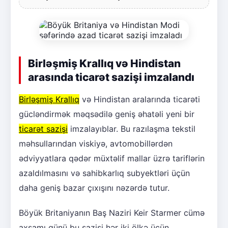
Birləşmiş Krallıq və Hindistan
arasında ticarət sazişi imzalandı
Birləşmiş Krallıq
və Hindistan aralarında ticarəti
gücləndirmək məqsədilə geniş əhatəli yeni bir
ticarət sazişi
imzalayıblar. Bu razılaşma tekstil
məhsullarından viskiyə, avtomobillərdən
ədviyyatlara qədər müxtəlif mallar üzrə tariflərin
azaldılmasını və sahibkarlıq subyektləri üçün
daha geniş bazar çıxışını nəzərdə tutur.
Böyük Britaniyanın Baş Naziri Keir Starmer cümə
axşamı günü bu sazişi hər iki ölkə üçün