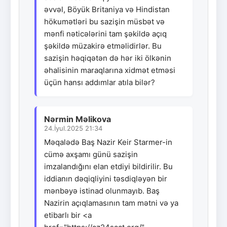
əvvəl, Böyük Britaniya və Hindistan
hökumətləri bu sazişin müsbət və
mənfi nəticələrini tam şəkildə açıq
şəkildə müzakirə etməlidirlər. Bu
sazişin həqiqətən də hər iki ölkənin
əhalisinin maraqlarına xidmət etməsi
üçün hansı addımlar atıla bilər?
Nərmin Məlikova
24.İyul.2025 21:34
Məqalədə Baş Nazir Keir Starmer-in
cümə axşamı günü sazişin
imzalandığını elan etdiyi bildirilir. Bu
iddianın dəqiqliyini təsdiqləyən bir
mənbəyə istinad olunmayıb. Baş
Nazirin açıqlamasının tam mətni və ya
etibarlı bir <a