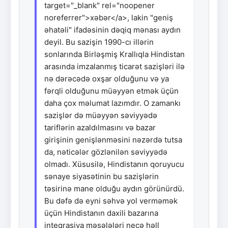
target="_blank" rel="noopener
noreferrer">xəbər</a>, lakin "geniş
əhatəli" ifadəsinin dəqiq mənası aydın
deyil. Bu sazişin 1990-cı illərin
sonlarında Birləşmiş Krallıqla Hindistan
arasında imzalanmış ticarət sazişləri ilə
nə dərəcədə oxşar olduğunu və ya
fərqli olduğunu müəyyən etmək üçün
daha çox məlumat lazımdır. O zamankı
sazişlər də müəyyən səviyyədə
tariflərin azaldılmasını və bazar
girişinin genişlənməsini nəzərdə tutsa
da, nəticələr gözlənilən səviyyədə
olmadı. Xüsusilə, Hindistanın qoruyucu
sənaye siyasətinin bu sazişlərin
təsirinə mane olduğu aydın görünürdü.
Bu dəfə də eyni səhvə yol verməmək
üçün Hindistanın daxili bazarına
inteqrasiya məsələləri necə həll