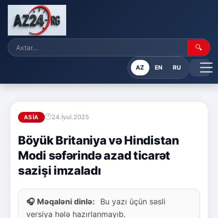
🔍
AZ
EN
RU
24.İyul.2025
ASIA
Böyük Britaniya və Hindistan
Modi səfərində azad ticarət
sazişi imzaladı
🎧 Məqaləni dinlə:
Bu yazı üçün səsli
versiya hələ hazırlanmayıb.