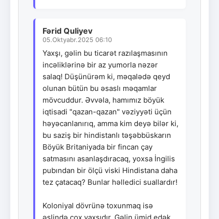
Fərid Quliyev
05.Oktyabr.2025 06:10
Yaxşı, gəlin bu ticarət razılaşmasının
incəliklərinə bir az yumorla nəzər
salaq! Düşünürəm ki, məqalədə qeyd
olunan bütün bu əsaslı məqamlar
mövcuddur. Əvvəla, hamımız böyük
iqtisadi "qazan-qazan" vəziyyəti üçün
həyəcanlanırıq, amma kim deyə bilər ki,
bu saziş bir hindistanlı təşəbbüskarın
Böyük Britaniyada bir fincan çay
satmasını asanlaşdıracaq, yoxsa İngilis
pubından bir ölçü viski Hindistana daha
tez çatacaq? Bunlar həlledici suallardır!
Koloniyal dövrünə toxunmaq isə
əslində çox yaxşıdır. Gəlin ümid edək