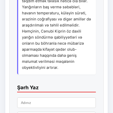
təqdim etmək tələsik nəticə ola bilər.
Yanğınların baş vermə səbəbləri,
havanın temperaturu, küləyin sürəti,
ərazinin coğrafiyası və digər amillər də
araşdırılmalı və təhlil edilməlidir.
Həmçinin, Cənubi Kiprin öz daxili
yanğın söndürmə qabiliyyətləri və
onların bu böhranla necə mübarizə
aparmaqda kifayət qədər olub-
olmaması haqqında daha geniş
məlumat verilməsi məqalənin
obyektivliyini artırar.
Şərh Yaz