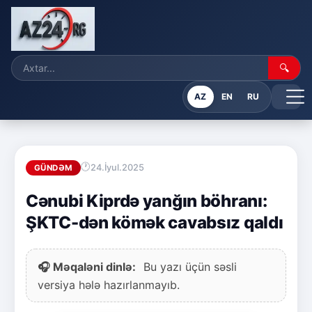
🔍
AZ
EN
RU
24.İyul.2025
GÜNDƏM
Cənubi Kiprdə yanğın böhranı:
ŞKTC-dən kömək cavabsız qaldı
🎧 Məqaləni dinlə:
Bu yazı üçün səsli
versiya hələ hazırlanmayıb.