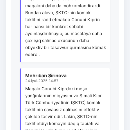
məqaləni daha da möhkəmləndirərdi.
Bundan əlavə, ŞKTC-nin kömək
təklifini rədd etməkdə Cənubi Kiprin
hər hansı bir konkret səbəbi
aydınlaşdırılmayıb; bu məsələyə daha
çox işıq salmaq oxucunun daha
obyektiv bir təsəvvür qurmasına kömək
edərdi.
Mehriban Şirinova
24.İyul.2025 14:57
Məqalə Cənubi Kiprdəki meşə
yanğınlarının miqyasını və Şimali Kipr
Türk Cümhuriyyətinin (ŞKTC) kömək
təklifinin cavabsız qalmasını effektiv
şəkildə təsvir edir. Lakin, ŞKTC-nin
təklif etdiyi köməyin dəqiq təbiəti və