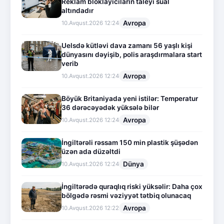
Reklam bloklayıcıların taleyi sual
altındadır
Avropa
10.Avqust.2026 12:24
Uelsdə kütləvi dava zamanı 56 yaşlı kişi
dünyasını dəyişib, polis araşdırmalara start
verib
Avropa
10.Avqust.2026 12:24
Böyük Britaniyada yeni istilər: Temperatur
36 dərəcəyədək yüksələ bilər
Avropa
10.Avqust.2026 12:24
İngiltərəli rəssam 150 min plastik şüşədən
üzən ada düzəltdi
Dünya
10.Avqust.2026 12:24
İngiltərədə quraqlıq riski yüksəlir: Daha çox
bölgədə rəsmi vəziyyət tətbiq olunacaq
Avropa
10.Avqust.2026 12:22