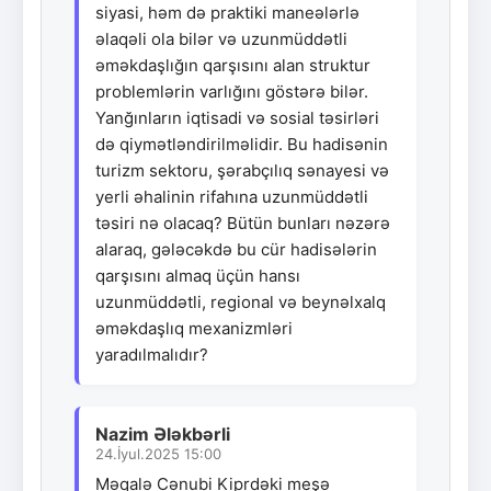
siyasi, həm də praktiki maneələrlə
əlaqəli ola bilər və uzunmüddətli
əməkdaşlığın qarşısını alan struktur
problemlərin varlığını göstərə bilər.
Yanğınların iqtisadi və sosial təsirləri
də qiymətləndirilməlidir. Bu hadisənin
turizm sektoru, şərabçılıq sənayesi və
yerli əhalinin rifahına uzunmüddətli
təsiri nə olacaq? Bütün bunları nəzərə
alaraq, gələcəkdə bu cür hadisələrin
qarşısını almaq üçün hansı
uzunmüddətli, regional və beynəlxalq
əməkdaşlıq mexanizmləri
yaradılmalıdır?
Nazim Ələkbərli
24.İyul.2025 15:00
Məqalə Cənubi Kiprdəki meşə