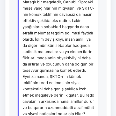
Maraqlı bir məqalədir, Cənubi Kiprdəki
meşə yanğınlarının miqyasını və ŞKTC-
nin kömək təklifinin cavabsız qalmasını
effektiv şəkildə əks etdirir. Lakin,
yanğınların səbəbləri haqqında daha
ətraflı məlumat təqdim edilməsi faydalı
olardı. İqlim dəyişikliyi, insan amili, ya
da digər mümkün səbəblər haqqında
statistik məlumatlar və ya ekspertlərin
fikirləri məqalənin obyektivliyini daha
da artırar və oxucunun daha dolğun bir
təsəvvür qurmasına kömək edərdi.
Eyni zamanda, ŞKTC-nin kömək
təklifinin rədd edilməsinin siyasi
kontekstini daha geniş şəkildə izah
etmək məqaləyə dərinlik qatar. Bu rədd
cavabının arxasında hansı amillər durur
və bu qərarın uzunmüddətli ətraf mühit
və siyasi nəticələri nələr ola bilər?