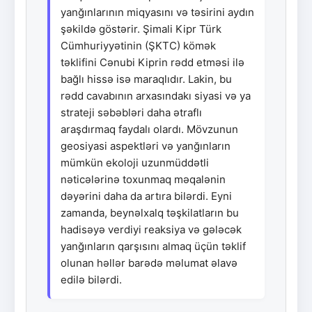
yanğınlarının miqyasını və təsirini aydın
şəkildə göstərir. Şimali Kipr Türk
Cümhuriyyətinin (ŞKTC) kömək
təklifini Cənubi Kiprin rədd etməsi ilə
bağlı hissə isə maraqlıdır. Lakin, bu
rədd cavabının arxasındakı siyasi və ya
strateji səbəbləri daha ətraflı
araşdırmaq faydalı olardı. Mövzunun
geosiyasi aspektləri və yanğınların
mümkün ekoloji uzunmüddətli
nəticələrinə toxunmaq məqalənin
dəyərini daha da artıra bilərdi. Eyni
zamanda, beynəlxalq təşkilatların bu
hadisəyə verdiyi reaksiya və gələcək
yanğınların qarşısını almaq üçün təklif
olunan həllər barədə məlumat əlavə
edilə bilərdi.