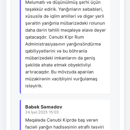
Məlumatlı və düşünülmüş şərhi üçün
təşəkkür edirik. Yanğınların səbəbləri,
xüsusilə də iqlim amilləri və digər yerli
şəraitin yanğınla mübarizədəki rolunun
daha dərin təhlili məqaləyə əlavə dəyər
qatacaqdır. Cənubi Kipr Rum
Administrasiyasının yanğınsöndürmə
qabiliyyətlərini və bu böhranla
mübarizədəki imkanlarını da geniş
şəkildə əhatə etmək obyektivliyi
artıracaqdır. Bu mövzuda aparılan
müzakirənin vacibliyini vurğulamaq
istəyirik.
Babək Səmədov
24.İyul.2025 15:03
Məqalədə Cənubi Kiprdə baş verən
faciəli yanğın hadisəsinin ətraflı təsviri