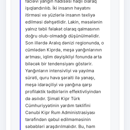
faciəvi yanğın hadisəsi haqlı olaraq
işıqlandırılıb. İki insanın həyatını
itirməsi və yüzlərlə insanın təxliyə
edilməsi dəhşətlidir. Lakin, məsələnin
yalnız təbii fəlakət olaraq qalmasının
doğru olub-olmadığı düşünülməlidir.
Son illərdə Aralıq dənizi regionunda, o
cümlədən Kiprdə, meşə yanğınlarının
artması, iqlim dəyişikliyi fonunda arta
biləcək bir tendensiyanı göstərir.
Yanğınların intensivliyi və yayılma
sürəti, quru hava şəraiti ilə yanaşı,
meşə idarəçiliyi və yanğına qarşı
profilaktik tədbirlərin effektivliyindən
də asılıdır. Şimali Kipr Türk
Cümhuriyyətinin yardım təklifini
Cənubi Kipr Rum Administrasiyası
tərəfindən qəbul edilməməsinin
səbəbləri araşdırılmalıdır. Bu, həm