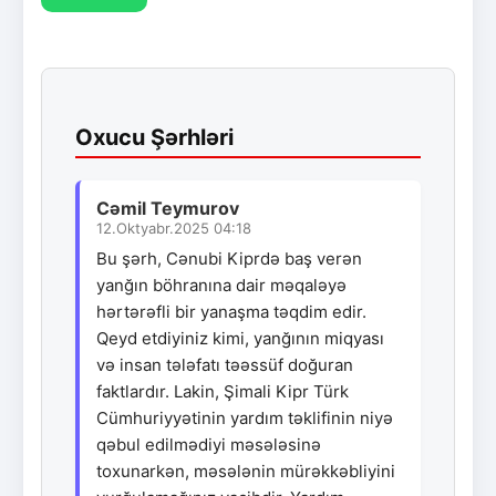
Oxucu Şərhləri
Cəmil Teymurov
12.Oktyabr.2025 04:18
Bu şərh, Cənubi Kiprdə baş verən
yanğın böhranına dair məqaləyə
hərtərəfli bir yanaşma təqdim edir.
Qeyd etdiyiniz kimi, yanğının miqyası
və insan tələfatı təəssüf doğuran
faktlardır. Lakin, Şimali Kipr Türk
Cümhuriyyətinin yardım təklifinin niyə
qəbul edilmədiyi məsələsinə
toxunarkən, məsələnin mürəkkəbliyini