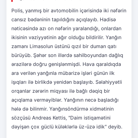
Polis, yanmış bir avtomobilin içərisində iki nəfərin
cansız bədəninin tapıldığını açıqlayıb. Hadisə
nəticəsində azı on nəfərin yaralandığı, onlardan
ikisinin vəziyyətinin ağır olduğu bildirilir. Yanğın
zamanı Limasolun üstünü qızıl bir duman qatı
bürüyüb. Şəhər son illərdə sahilboyundan dağlıq
ərazilərə doğru genişlənmişdi. Hava qaraldıqda
ara verilən yanğınla mübarizə işləri günün ilk
işıqları ilə birlikdə yenidən başlayıb. Səlahiyyətli
orqanlar zərərin miqyası ilə bağlı dəqiq bir
açıqlama verməyiblər. Yanğının necə başladığı
hələ də bilinmir. Yanğınsöndürmə xidmətinin
sözçüsü Andreas Kettis, "Daim istiqamətini
dəyişən çox güclü küləklərlə üz-üzə idik" deyib.