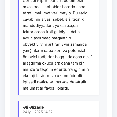
Cənubi Kiprin bunu rədd etməsinin
arxasındakı səbəblər barədə daha
ətraflı məlumat verilməyib. Bu rədd
cavabının siyasi səbəbləri, texniki
məhdudiyyətləri, yoxsa başqa
faktorlardan irəli gəldiyini daha
aydınlaşdırmaq məqalənin
obyektivliyini artırar. Eyni zamanda,
yanğınların səbəbləri və potensial
önləyici tədbirlər haqqında daha ətraflı
araşdırma oxuculara daha tam bir
mənzərə təqdim edərdi. Yanğınların
ekoloji təsirləri və uzunmüddətli
iqtisadi nəticələri barədə də ətraflı
məlumatlar faydalı olardı.
Əli Əlizadə
24.İyul.2025 14:57