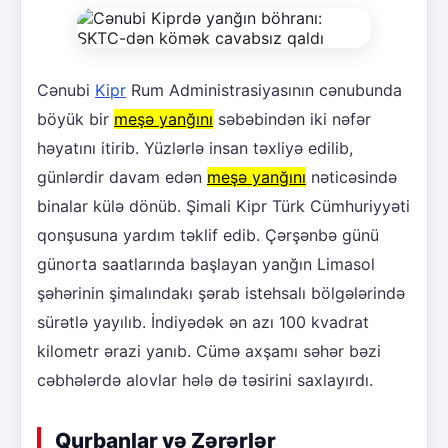
Cənubi
Kipr
Rum Administrasiyasının cənubunda
böyük bir
meşə yanğını
səbəbindən iki nəfər
həyatını itirib. Yüzlərlə insan təxliyə edilib,
günlərdir davam edən
meşə yanğını
nəticəsində
binalar külə dönüb. Şimali Kipr Türk Cümhuriyyəti
qonşusuna yardım təklif edib. Çərşənbə günü
günorta saatlarında başlayan yanğın Limasol
şəhərinin şimalındakı şərab istehsalı bölgələrində
sürətlə yayılıb. İndiyədək ən azı 100 kvadrat
kilometr ərazi yanıb. Cümə axşamı səhər bəzi
cəbhələrdə alovlar hələ də təsirini saxlayırdı.
Qurbanlar və Zərərlər