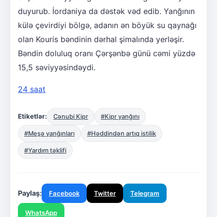
duyurub. İordaniya da dəstək vəd edib. Yanğının
külə çevirdiyi bölgə, adanın ən böyük su qaynağı
olan Kouris bəndinin dərhal şimalında yerləşir.
Bəndin doluluq oranı Çərşənbə günü cəmi yüzdə
15,5 səviyyəsindəydi.
24 saat
Etiketlər:
Cənubi Kipr
#Kipr yanğını
#Meşə yanğınları
#Həddindən artıq istilik
#Yardım təklifi
Paylaş:
Facebook
Twitter
Telegram
WhatsApp