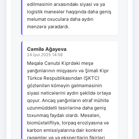
edilməsinin arxasındakı siyasi və ya
logistik maneələr haqqında daha geniş
məlumat oxuculara daha aydın
mənzərə yaradardı.
Cəmilə Ağayeva
24.İyul.2025 14:58
Məqalə Cənubi Kiprdəki meşə
yanğınlarının miqyasını və Şimali Kipr
Türkcə Respublikasından (ŞKTC)
gözlənilən köməyin gəlməməsinin
siyasi nəticələrini aydın şəkildə ortaya
qoyur. Ancaq yanğınların ətraf mühitə
uzunmüddətli təsirlərinə daha geniş
toxunmaq faydalı olardı. Məsələn,
biomüxtəlifliyə, torpaq eroziyasına və
karbon emissiyalarına dair konkret
rəqəmlər və ya ekspertlərin fikirləri