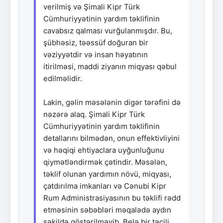
verilmiş və Şimali Kipr Türk
Cümhuriyyətinin yardım təklifinin
cavabsız qalması vurğulanmışdır. Bu,
şübhəsiz, təəssüf doğuran bir
vəziyyətdir və insan həyatının
itirilməsi, maddi ziyanın miqyası qəbul
edilməlidir.
Lakin, gəlin məsələnin digər tərəfini də
nəzərə alaq. Şimali Kipr Türk
Cümhuriyyətinin yardım təklifinin
detallarını bilmədən, onun effektivliyini
və həqiqi ehtiyaclara uyğunluğunu
qiymətləndirmək çətindir. Məsələn,
təklif olunan yardımın növü, miqyası,
çatdırılma imkanları və Cənubi Kipr
Rum Administrasiyasının bu təklifi rədd
etməsinin səbəbləri məqalədə aydın
şəkildə göstərilməyib. Belə bir təcili