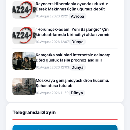
Reyncers Hibernianla oyunda uduzdu:
Derek Makİnnes üçün uğursuz debüt
Avropa
10.Avqust.2026 12:21
“Hörümçək-adam: Yeni Başlanğıc” Çin
kinoteatrlarında birinciliyi əldən vermir
Dünya
10.Avqust.2026 12:07
Kamçatka sakinləri internetsiz qalacaq:
Dörd günlük fasilə proqnozlaşdırılır
Dünya
10.Avqust.2026 12:03
Moskvaya genişmiqyaslı dron hücumu:
Şəhər atəşə tutulub
Dünya
10.Avqust.2026 11:59
Telegramda izləyin