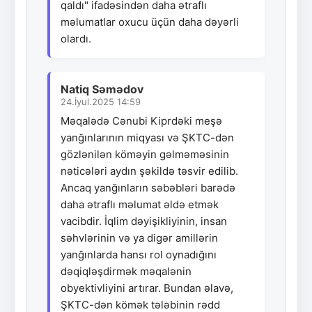
qaldı" ifadəsindən daha ətraflı
məlumatlar oxucu üçün daha dəyərli
olardı.
Natiq Səmədov
24.İyul.2025 14:59
Məqalədə Cənubi Kiprdəki meşə
yanğınlarının miqyası və ŞKTC-dən
gözlənilən köməyin gəlməməsinin
nəticələri aydın şəkildə təsvir edilib.
Ancaq yanğınların səbəbləri barədə
daha ətraflı məlumat əldə etmək
vacibdir. İqlim dəyişikliyinin, insan
səhvlərinin və ya digər amillərin
yanğınlarda hansı rol oynadığını
dəqiqləşdirmək məqalənin
obyektivliyini artırar. Bundan əlavə,
ŞKTC-dən kömək tələbinin rədd