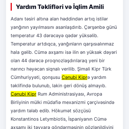
Yardım Təklifləri və İqlim Amili
Adanı təsiri altına alan həddindən artıq istilər
yanğının yayılmasını asanlaşdırıb. Çərşənbə günü
temperatur 43 dərəcəyə qədər yüksəlib.
Temperatur artdıqca, yanğınların qarşısıalınmaz
hala gəlib. Cümə axşamı isə ilin ən yüksək dəyəri
olan 44 dərəcə proqnozlaşdırılaraq yeni bir
narıncı həyəcan siqnalı verilib. Şimali Kipr Türk
Cümhuriyyəti, qonşusu
Cənubi Kipr
ə yardım
təklifində bulunub, lakin geri dönüş almayıb.
Cənubi Kipr
Rum Administrasiyası, Avropa
Birliyinin mülki müdafiə mexanizmi çərçivəsində
yardım tələb edib. Hökumət sözçüsü
Konstantinos Letymbiotis, İspaniyanın Cümə
axşamı iki təyyarə göndərməsinin gözlənildiyini