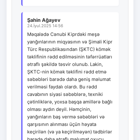
Şahin Ağayev
24.İyul.2025 14:56
Məqalədə Cənubi Kiprdəki meşə
yanğınlarının miqyasının və Şimali Kipr
Türc Respublikasından (ŞKTC) kömək
təklifinin rədd edilməsinin təfərrüatları
ətraflı şəkildə təsvir olunub. Lakin,
ŞKTC-nin kömək təklifini rədd etmə
səbəbləri barədə daha geniş məlumat
verilməsi faydalı olardı. Bu rədd
cavabının siyasi səbəblərə, texniki
çətinliklərə, yoxsa başqa amillərə bağlı
olması aydın deyil. Həmçinin,
yanğınların baş vermə səbəbləri və
qarşısının alınması üçün həyata
keçirilən (və ya keçirilməyən) tədbirlər
barədə daha ətraflı məlumat oxucu