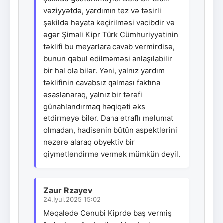
vəziyyətdə, yardımın tez və təsirli
şəkildə həyata keçirilməsi vacibdir və
əgər Şimali Kipr Türk Cümhuriyyətinin
təklifi bu meyarlara cavab vermirdisə,
bunun qəbul edilməməsi anlaşılabilir
bir hal ola bilər. Yəni, yalnız yardım
təklifinin cavabsız qalması faktına
əsaslanaraq, yalnız bir tərəfi
günahlandırmaq həqiqəti əks
etdirməyə bilər. Daha ətraflı məlumat
olmadan, hadisənin bütün aspektlərini
nəzərə alaraq obyektiv bir
qiymətləndirmə vermək mümkün deyil.
Zaur Rzayev
24.İyul.2025 15:02
Məqalədə Cənubi Kiprdə baş vermiş