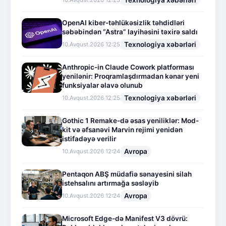
Texnologiya xəbərləri
10.Avqust.2026 12:25
OpenAI kiber-təhlükəsizlik təhdidləri
səbəbindən “Astra” layihəsini təxirə saldı
Texnologiya xəbərləri
10.Avqust.2026 12:25
Anthropic-in Claude Cowork platforması
yenilənir: Proqramlaşdırmadan kənar yeni
funksiyalar əlavə olunub
Texnologiya xəbərləri
10.Avqust.2026 12:25
Gothic 1 Remake-də əsas yeniliklər: Mod-
kit və əfsanəvi Marvin rejimi yenidən
istifadəyə verilir
Avropa
10.Avqust.2026 12:24
Pentaqon ABŞ müdafiə sənayesini silah
istehsalını artırmağa səsləyib
Avropa
10.Avqust.2026 12:24
Microsoft Edge-də Manifest V3 dövrü: