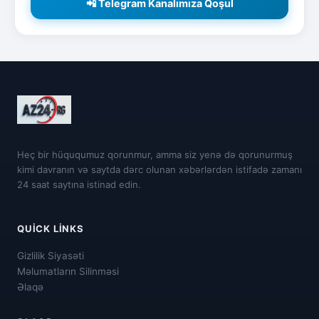
📲 Telegram Kanalımıza Qoşul
Heç bir hüququmuz qorunmur, amma siz yenə də qorunurmuş
kimi davranın və saytda dərc olunan xəbərlərdən istifadə zamanı
24 saat saytına istinad edin.
QUICK LINKS
Gizlilik Siyasəti
Məlumatların Silinməsi
Əlaqə