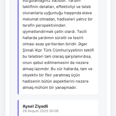
vurğulamağınız vacibdir. Yardım
təklifinin detalları, effektivliyi və tələb
olunanlarla uyğunluğu haqqında əlavə
məlumat olmadan, hadisələri yalnız bir
tərəfin perspektivindən
qiymətləndirmək çətin olardı. Təcili
hallarda yardımın sürətli və təsirli
olması əsas şərtlərdən biridir. Əgər
Şimali iKpr Türk Cümhuriyyətinin təklifi
bu tələbləri tam olaraq qarşılamırdısa,
onun qəbul edilməməsini də nəzərə
almaq lazımdır. Bu cür hallarda, tam və
obyektiv bir fikir yaratmaq üçün
hadisənin bütün aspektlərini nəzərə
almaq mühüm bir yanaşmadır.
Aysel Ziyadli
28.Avqust.2025 00:06