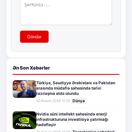
Göndər
Ən Son Xəbərlər
Türkiyə, Səudiyyə Ərəbistanı və Pakistan
arasında müdafiə sahəsində tarixi
razılaşma əldə olundu
Dünya
10.Avqust.2026 12:25
Nvidia süni intellekt sahəsində enerji
infrastrukturuna investisiya yatırmağı
hədəfləyir