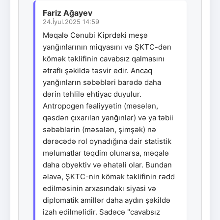
Fariz Ağayev
24.İyul.2025 14:59
Məqalə Cənubi Kiprdəki meşə
yanğınlarının miqyasını və ŞKTC-dən
kömək təklifinin cavabsız qalmasını
ətraflı şəkildə təsvir edir. Ancaq
yanğınların səbəbləri barədə daha
dərin təhlilə ehtiyac duyulur.
Antropogen fəaliyyətin (məsələn,
qəsdən çıxarılan yanğınlar) və ya təbii
səbəblərin (məsələn, şimşək) nə
dərəcədə rol oynadığına dair statistik
məlumatlar təqdim olunarsa, məqalə
daha obyektiv və əhatəli olar. Bundan
əlavə, ŞKTC-nin kömək təklifinin rədd
edilməsinin arxasındakı siyasi və
diplomatik amillər daha aydın şəkildə
izah edilməlidir. Sadəcə "cavabsız