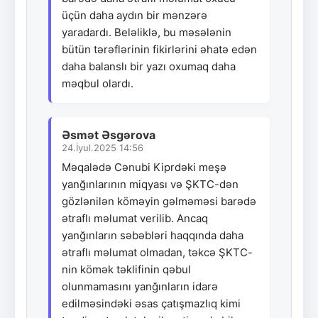
üçün daha aydın bir mənzərə
yaradardı. Beləliklə, bu məsələnin
bütün tərəflərinin fikirlərini əhatə edən
daha balanslı bir yazı oxumaq daha
məqbul olardı.
Əsmət Əsgərova
24.İyul.2025 14:56
Məqalədə Cənubi Kiprdəki meşə
yanğınlarının miqyası və ŞKTC-dən
gözlənilən köməyin gəlməməsi barədə
ətraflı məlumat verilib. Ancaq
yanğınların səbəbləri haqqında daha
ətraflı məlumat olmadan, təkcə ŞKTC-
nin kömək təklifinin qəbul
olunmamasını yanğınların idarə
edilməsindəki əsas çatışmazlıq kimi