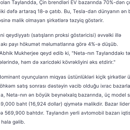
zi olan Taylandda, Çin brendləri EV bazarında 70%-dən 
yı iki dəfə artaraq 18-ə çatıb. Bu, Tesla-dan dünyanın ən
sinə malik olmayan şirkətlərə təzyiq göstərir.
i qeydiyyatı (satışların proksi göstəricisi) əvvəlki illə
dakı payı hökumət məlumatlarına görə 4%-ə düşüb.
 Abhik Mukherjee qeyd edib ki, "Neta-nın Taylanddakı t
lərində, həm də xaricdəki kövrəkliyini əks etdirir."
dominant oyunçuların miqyas üstünlükləri kiçik şirkətlər 
möhkəm satış sonrası dəstəyin vacib olduğu ixrac bazarl
da, Neta-nın ən böyük beynəlxalq bazarında, üç model sat
9,000 baht (16,924 dollar) qiymətə malikdir. Bazar lide
isə 569,900 bahtdır. Taylandın yerli avtomobil bazarı iqti
hala gəlib.