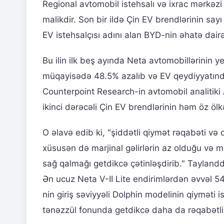
Regional avtomobil istehsalı və ixrac mərkə
malikdir. Son bir ildə Çin EV brendlərinin sa
EV istehsalçısı adını alan BYD-nin əhatə dairə
Bu ilin ilk beş ayında Neta avtomobillərinin yen
müqayisədə 48.5% azalıb və EV qeydiyyatın
Counterpoint Research-in avtomobil analitiki
ikinci dərəcəli Çin EV brendlərinin həm öz ölkə
O əlavə edib ki, "şiddətli qiymət rəqabəti və 
xüsusən də marjinal gəlirlərin az olduğu və 
sağ qalmağı getdikcə çətinləşdirib." Tayland
Ən ucuz Neta V-II Lite endirimlərdən əvvəl 54
nin giriş səviyyəli Dolphin modelinin qiyməti 
tənəzzül fonunda getdikcə daha da rəqabətli 