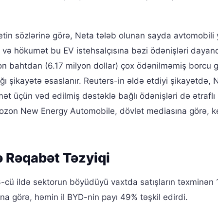
tin sözlərinə görə, Neta tələb olunan sayda avtomobili y
 və hökumət bu EV istehsalçısına bəzi ödənişləri dayand
yon bahtdan (6.17 milyon dollar) çox ödənilməmiş borcu g
ı şikayətə əsaslanır. Reuters-in əldə etdiyi şikayətdə, 
idmət üçün vəd edilmiş dəstəklə bağlı ödənişləri də ətraflı
 Hozon New Energy Automobile, dövlət mediasına görə, k
ə Rəqabət Təzyiqi
-cü ildə sektorun böyüdüyü vaxtda satışların təxminən
a görə, həmin il BYD-nin payı 49% təşkil edirdi.