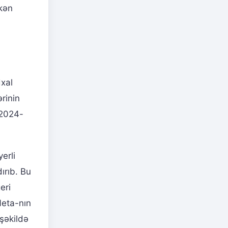
əkən
dxal
ərinin
 2024-
erli
ırıb. Bu
eri
Neta-nın
 şəkildə