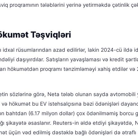
viq proqramının tələblərini yerinə yetirməkdə çətinlik ç
Hökumət Təşviqləri
 idxal rüsumlarından azad edilirlər, lakin 2024-cü ildə i
dəliyi daşıyırdılar. Satışların yavaşlaması və kredit şərtl
ları hökumətdən proqramı tənzimləməyi xahiş etdilər və
tin sözlərinə görə, Neta tələb olunan sayda avtomobili y
 və hökumət bu EV istehsalçısına bəzi ödənişləri dayand
yon bahtdan (6.17 milyon dollar) çox ödənilməmiş borcu g
ı şikayətə əsaslanır. Reuters-in əldə etdiyi şikayətdə, 
idmət üçün vəd edilmiş dəstəklə bağlı ödənişləri də ətraflı