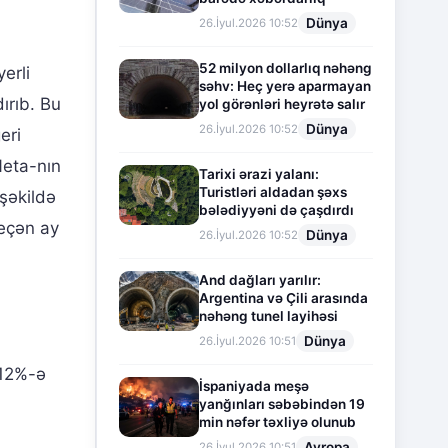
Dünya
26.İyul.2026 10:52
52 milyon dollarlıq nəhəng
erli
səhv: Heç yerə aparmayan
ırıb. Bu
yol görənləri heyrətə salır
Dünya
26.İyul.2026 10:52
eri
Neta-nın
Tarixi ərazi yalanı:
Turistləri aldadan şəxs
 şəkildə
bələdiyyəni də çaşdırdı
eçən ay
Dünya
26.İyul.2026 10:52
And dağları yarılır:
Argentina və Çili arasında
nəhəng tunel layihəsi
Dünya
26.İyul.2026 10:51
 12%-ə
İspaniyada meşə
yanğınları səbəbindən 19
min nəfər təxliyə olunub
Avropa
26.İyul.2026 10:51