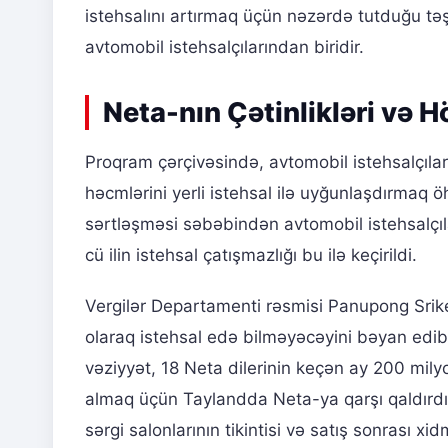
istehsalını artırmaq üçün nəzərdə tutduğu təş
avtomobil istehsalçılarından biridir.
Neta-nın Çətinlikləri və 
Proqram çərçivəsində, avtomobil istehsalçıları
həcmlərini yerli istehsal ilə uyğunlaşdırmaq öh
sərtləşməsi səbəbindən avtomobil istehsalçı
cü ilin istehsal çatışmazlığı bu ilə keçirildi.
Vergilər Departamenti rəsmisi Panupong Srike
olaraq istehsal edə bilməyəcəyini bəyan edib
vəziyyət, 18 Neta dilerinin keçən ay 200 mil
almaq üçün Taylandda Neta-ya qarşı qaldırdığ
sərgi salonlarının tikintisi və satış sonrası x