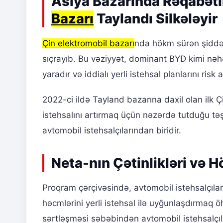
Asiya Bazarında Rəqabəti
Bazarı
Taylandı Silkələyir
Çin elektromobil bazarı
nda hökm sürən şiddət
sıçrayıb. Bu vəziyyət, dominant BYD kimi nəhə
yaradır və iddialı yerli istehsal planlarını risk al
2022-ci ildə Tayland bazarına daxil olan ilk
istehsalını artırmaq üçün nəzərdə tutduğu təş
avtomobil istehsalçılarından biridir.
Neta-nın Çətinlikləri və 
Proqram çərçivəsində, avtomobil istehsalçıları
həcmlərini yerli istehsal ilə uyğunlaşdırmaq öh
sərtləşməsi səbəbindən avtomobil istehsalçı