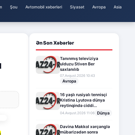
m
Şou
Avtomobil xəbərləri
Siyasət
Avropa
Asia
Ən Son Xəbərlər
Tanınmış televiziya
ı
ulduzu Stiven Ber
saxlanılıb
07.Avqust.2026 10:43
Avropa
16 yaşlı rusiyalı tennisçi
Kristina Lyutova dünya
reytinqində ciddi
irəliləyişə imza atdı
Dünya
04.Avqust.2026 11:06
Davina Makkol xərçənglə
mübarizədən sonra