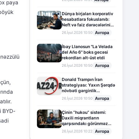
çox paya
 böyük
Dünya birjaları korporativ
hesabatlara fokuslanıb:
Neft və faiz dərəcələrinin
təsiri altında cari vəziyyət
Avropa
26.İyul.2026 10:50
İbay Llanosun "La Velada
del Año 6" boks gecəsi
ənəzzülü
rekordları alt-üst etdi
Avropa
26.İyul.2026 10:50
Donald Trampın İran
üçün,
strategiyası: Yaxın Şərqdə
növbəti gərginlik
arında
mərhələsi
Avropa
26.İyul.2026 10:50
ılır.
ri BYD-
Çinin “hukou” sistemi:
Daxili miqrantların
sadi
qarşısındakı görünməz
sədd
Avropa
26.İyul.2026 10:22