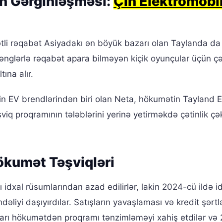
n Gərginləşməsi:
Çin Elektromobi
li rəqabət Asiyadakı ən böyük bazarı olan Taylanda da
nglərlə rəqabət apara bilməyən kiçik oyunçular üçün çət
tına alır.
 Çin EV brendlərindən biri olan Neta, hökumətin Tayland 
viq proqramının tələblərini yerinə yetirməkdə çətinlik ç
Hökumət Təşviqləri
 idxal rüsumlarından azad edilirlər, lakin 2024-cü ildə i
dəliyi daşıyırdılar. Satışların yavaşlaması və kredit şərtl
ları hökumətdən proqramı tənzimləməyi xahiş etdilər və