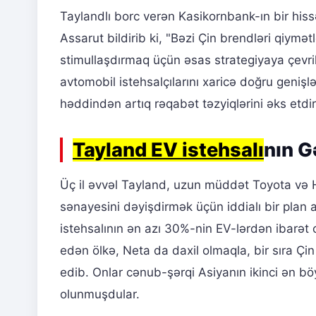
Taylandlı borc verən Kasikornbank-ın bir his
Assarut bildirib ki, "Bəzi Çin brendləri qiymə
stimullaşdırmaq üçün əsas strategiyaya çevril
avtomobil istehsalçılarını xaricə doğru geniş
həddindən artıq rəqabət təzyiqlərini əks etdir
Tayland EV istehsalı
nın G
Üç il əvvəl Tayland, uzun müddət Toyota və
sənayesini dəyişdirmək üçün iddialı bir pla
istehsalının ən azı 30%-nin EV-lərdən ibarət o
edən ölkə, Neta da daxil olmaqla, bir sıra Çi
edib. Onlar cənub-şərqi Asiyanın ikinci ən bö
olunmuşdular.