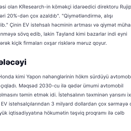
səsi olan KResearch-in köməkçi idarəedici direktoru Ruji
tləri 20%-dən çox azaldıb". "Qiymətləndirmə, alışı
ib." Çinin EV istehsalı həcminin artması və qiymət müha
lənməyə sövq edib, lakin Tayland kimi bazarlar indi eyni
ərək kiçik firmaları oxşar risklərə məruz qoyur.
ələcəyi
 Honda kimi Yapon nəhənglərinin hökm sürdüyü avtomobi
n açıqladı. Məqsəd 2030-cu ilə qədər ümumi avtomobil
lmasını təmin etmək idi. İstehsalının təxminən yarısını i
n EV istehsalçılarından 3 milyard dollardan çox sərmayə 
yük iqtisadiyyatına hökumətin təşviq proqramı ilə cəlb