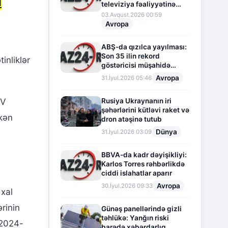
l
televiziya fəaliyyətinə
fasilə verir
03.Avqust.2026 00:59
Avropa
ABŞ-da qızılca yayılması:
Son 35 ilin rekord
inliklər
göstəricisi müşahidə
olunur
Avropa
31.İyul.2026 05:46
Rusiya Ukraynanın iri
EV
şəhərlərini kütləvi raket və
əkən
dron atəşinə tutub
Dünya
31.İyul.2026 03:09
BBVA-da kadr dəyişikliyi:
Karlos Torres rəhbərlikdə
ciddi islahatlar aparır
Avropa
30.İyul.2026 09:33
dxal
ərinin
Günəş panellərində gizli
təhlükə: Yanğın riski
 2024-
barədə xəbərdarlıq