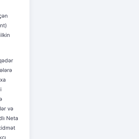
eçən
nt)
ilkin
 qədər
mələrə
axa
i
ə
lər və
dlı Neta
 xidmət
kçı