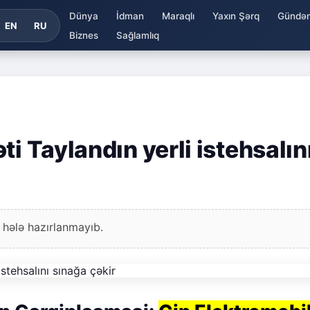
Dünya
İdman
Maraqlı
Yaxın Şərq
Gündə
EN
RU
Biznes
Sağlamlıq
i Taylandın yerli istehsalın
 hələ hazırlanmayıb.