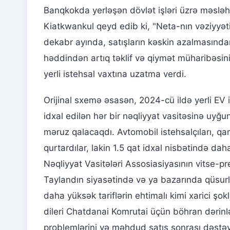
Banqkokda yerləşən dövlət işləri üzrə məsləh
Kiatkwankul qeyd edib ki, "Neta-nın vəziyyət
dekabr ayında, satışların kəskin azalmasında
həddindən artıq təklif və qiymət müharibəsinin
yerli istehsal vaxtına uzatma verdi.
Orijinal sxemə əsasən, 2024-cü ildə yerli EV 
idxal edilən hər bir nəqliyyat vasitəsinə uyğu
məruz qalacaqdı. Avtomobil istehsalçıları, qa
qurtardılar, lakin 1.5 qat idxal nisbətində da
Nəqliyyat Vasitələri Assosiasiyasının vitse-p
Taylandın siyasətində və ya bazarında qüsurlar
daha yüksək tariflərin ehtimalı kimi xarici şok
dileri Chatdanai Komrutai üçün böhran dərinlə
problemlərini və məhdud satış sonrası dəstəyi