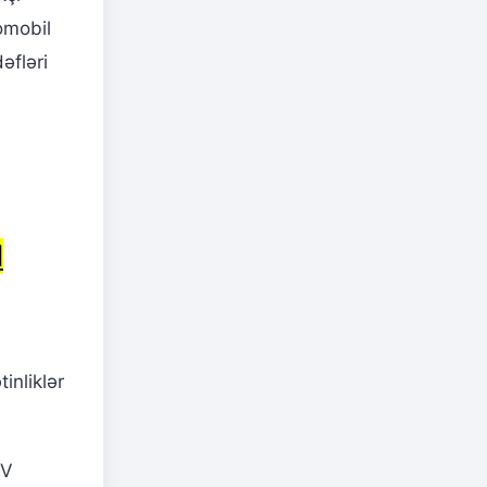
omobil
əfləri
l
inliklər
EV