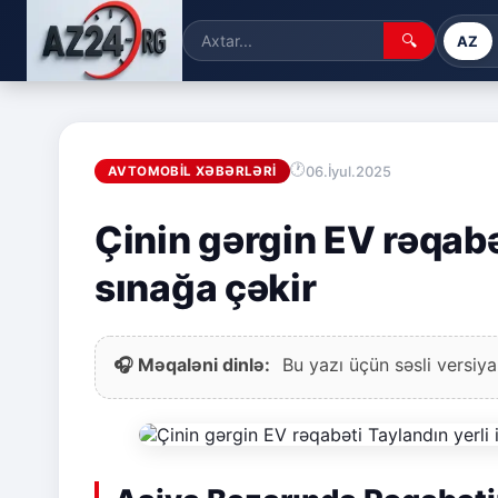
🔍
AZ
06.İyul.2025
AVTOMOBIL XƏBƏRLƏRI
Çinin gərgin EV rəqabət
sınağa çəkir
🎧 Məqaləni dinlə:
Bu yazı üçün səsli versiya