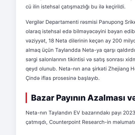
cü ilin istehsal çatışmazlığı bu ilə keçirildi.
Vergilər Departamenti rəsmisi Panupong Srike
olaraq istehsal edə bilməyəcəyini bəyan edib
vəziyyət, 18 Neta dilerinin keçən ay 200 mil
almaq üçün Taylandda Neta-ya qarşı qaldırdığ
sərgi salonlarının tikintisi və satış sonrası x
qeyd olunub. Neta-nın ana şirkəti Zhejiang
Çində iflas prosesinə başlayıb.
Bazar Payının Azalması v
Neta-nın Taylandın EV bazarındakı payı 2023
çatmışdı, Counterpoint Research-in məlumatın