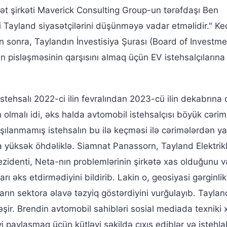
ət şirkəti Maverick Consulting Group-un tərəfdaşı Ben
i Tayland siyasətçilərini düşünməyə vadar etməlidir." K
n sonra, Taylandın İnvestisiya Şurası (Board of Investme
 pisləşməsinin qarşısını almaq üçün EV istehsalçılarına 
istehsalı 2022-ci ilin fevralından 2023-cü ilin dekabrına
n olmalı idi, əks halda avtomobil istehsalçısı böyük cəri
rşılanmamış istehsalın bu ilə keçməsi ilə cərimələrdən y
ha yüksək öhdəliklə. Siamnat Panassorn, Tayland Elektrikl
rezidenti, Neta-nın problemlərinin şirkətə xas olduğunu v
ı əks etdirmədiyini bildirib. Lakin o, geosiyasi gərginlik
ların sektora əlavə təzyiq göstərdiyini vurğulayıb. Taylan
şir. Brendin avtomobil sahibləri sosial mediada texniki
 paylaşmaq üçün kütləvi şəkildə çıxış ediblər və istehla