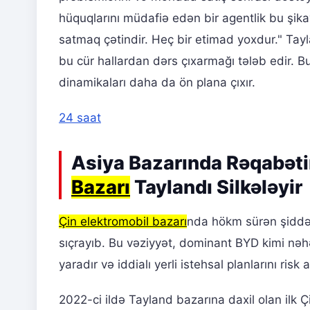
hüquqlarını müdafiə edən bir agentlik bu şikay
satmaq çətindir. Heç bir etimad yoxdur." Tay
bu cür hallardan dərs çıxarmağı tələb edir. 
dinamikaları daha da ön plana çıxır.
24 saat
Asiya Bazarında Rəqabəti
Bazarı
Taylandı Silkələyir
Çin elektromobil bazarı
nda hökm sürən şiddət
sıçrayıb. Bu vəziyyət, dominant BYD kimi nəhə
yaradır və iddialı yerli istehsal planlarını risk al
2022-ci ildə Tayland bazarına daxil olan ilk