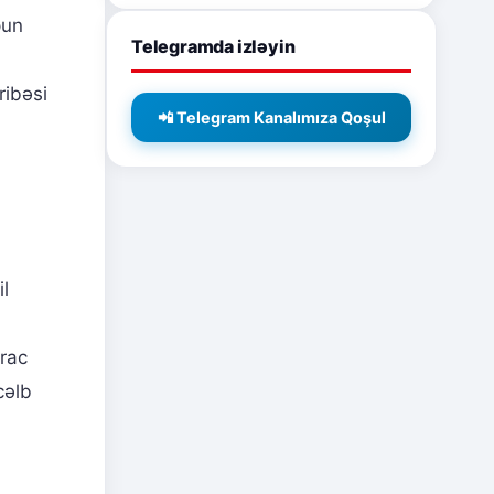
pun
Telegramda izləyin
ribəsi
📲 Telegram Kanalımıza Qoşul
l
xrac
cəlb