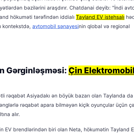
ətlərdən bəzilərini araşdırır. Chatdanai deyib: "İndi avt
land hökuməti tərəfindən iddialı
Tayland EV istehsalı
həd
Bu kontekstdə,
avtomobil sənayesi
nin qlobal və regional
n Gərginləşməsi:
Çin Elektromobi
li rəqabət Asiyadakı ən böyük bazarı olan Taylanda da
nglərlə rəqabət apara bilməyən kiçik oyunçular üçün çət
tına alır.
 Çin EV brendlərindən biri olan Neta, hökumətin Tayland 