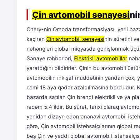
Çin avtomobil sənayesi
ni
Chery-nin Omoda transformasiyası, yerli bazar
keçirən
Çin avtomobil sənayesi
nin sürətini v
nəhəngləri qlobal miqyasda genişlənmək üçün y
Sənaye rəhbərləri,
Elektrikli avtomobillər
nəhə
yaratdığını bildirirlər. Çinin bu avtomobil üst
avtomobilin inkişaf müddətinin yarıdan çox, 
cəmi 18 aya qədər azaldılmasına borcludur. Ko
bazarda satılan Çin brendi elektrikli və ya pla
rəqəm 5.4 ildir. Bu sürət, tarixi olaraq avtomob
yenidən dizayn edən ənənəvi avtomobil istehs
görə, Çin avtomobil istehsalçılarının qlobal 
beş Çin və yeddi qlobal avtomobil istehsalçısın