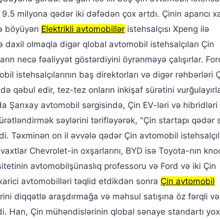
 9.5 milyona qədər iki dəfədən çox artdı. Çinin aparıcı xa
tlə böyüyən
Elektrikli avtomobillər
istehsalçısı Xpeng ilə
ə daxil olmaqla digər qlobal avtomobil istehsalçıları Çin
ların necə fəaliyyət göstərdiyini öyrənməyə çalışırlar. Fo
il istehsalçılarının baş direktorları və digər rəhbərləri 
ldə qəbul edir, tez-tez onların inkişaf sürətini vurğulayır
da Şanxay avtomobil sərgisində, Çin EV-ləri və hibridləri 
ətləndirmək səylərini tərifləyərək, "Çin startapı qədər s
şdi. Təxminən on il əvvələ qədər Çin avtomobil istehsalçıl
ir vaxtlar Chevrolet-in oxşarlarını, BYD isə Toyota-nın kno
sitetinin avtomobilşünaslıq professoru və Ford və iki Çin
xarici avtomobilləri təqlid etdikdən sonra
Çin avtomobil
ərini diqqətlə araşdırmağa və məhsul satışına öz fərqli v
lədi. Han, Çin mühəndislərinin qlobal sənaye standartı yo