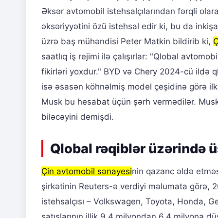
Əksər avtomobil istehsalçılarından fərqli olar
əksəriyyətini özü istehsal edir ki, bu da inkiş
üzrə baş mühəndisi Peter Matkin bildirib ki,
Ç
saatlıq iş rejimi ilə çalışırlar: "Qlobal avtomo
fikirləri yoxdur." BYD və Chery 2024-cü ildə q
isə əsasən köhnəlmiş model çeşidinə görə ilk 
Musk bu hesabat üçün şərh vermədilər. Musk ke
biləcəyini demişdi.
Qlobal rəqiblər üzərində 
Çin avtomobil sənayesi
nin qazanc əldə etməsi
şirkətinin Reuters-ə verdiyi məlumata görə, 2
istehsalçısı – Volkswagen, Toyota, Honda, Ge
satışlarının illik 9.4 milyondan 6.4 milyona d