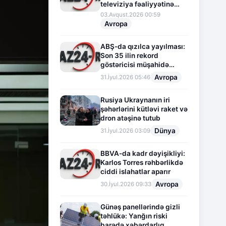
televiziya fəaliyyətinə
fasilə verir
03.Avqust.2026 00:59
Avropa
ABŞ-da qızılca yayılması:
Son 35 ilin rekord
göstəricisi müşahidə
olunur
Avropa
31.İyul.2026 05:46
Rusiya Ukraynanın iri
şəhərlərini kütləvi raket və
dron atəşinə tutub
Dünya
31.İyul.2026 03:09
BBVA-da kadr dəyişikliyi:
Karlos Torres rəhbərlikdə
ciddi islahatlar aparır
Avropa
30.İyul.2026 09:33
Günəş panellərində gizli
təhlükə: Yanğın riski
barədə xəbərdarlıq