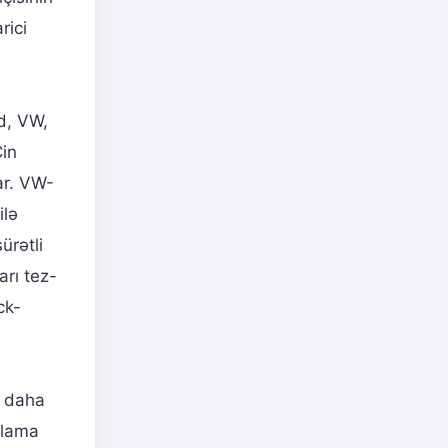
rici
rd, VW,
Çin
lar. VW-
ilə
ürətli
arı tez-
ck-
ə daha
xlama