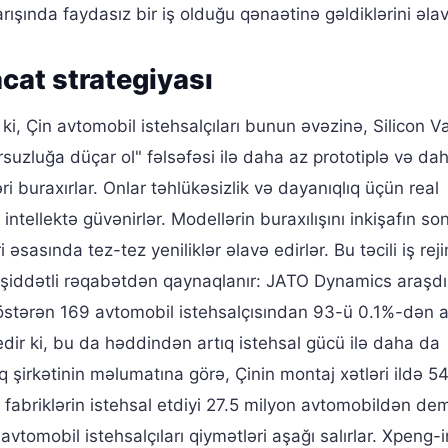
rışında faydasız bir iş olduğu qənaətinə gəldiklərini əlav
cat strategiyası
 ki, Çin avtomobil istehsalçıları bunun əvəzinə, Silicon Va
rsuzluğa düçar ol" fəlsəfəsi ilə daha az prototiplə və da
ri buraxırlar. Onlar təhlükəsizlik və dayanıqlıq üçün real
tellektə güvənirlər. Modellərin buraxılışını inkişafın son
 əsasında tez-tez yeniliklər əlavə edirlər. Bu təcili iş reji
şiddətli rəqabətdən qaynaqlanır: JATO Dynamics araşd
göstərən 169 avtomobil istehsalçısından 93-ü 0.1%-dən 
dir ki, bu da həddindən artıq istehsal gücü ilə daha da
q şirkətinin məlumatına görə, Çinin montaj xətləri ildə 5
l fabriklərin istehsal etdiyi 27.5 milyon avtomobildən de
ə avtomobil istehsalçıları qiymətləri aşağı salırlar. Xpeng-i