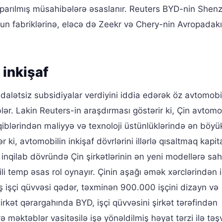
parılmış müsahibələrə əsaslanır. Reuters BYD-nin Shen
un fabriklərinə, eləcə də Zeekr və Chery-nin Avropadak
 inkişaf
dalətsiz subsidiyalar verdiyini iddia edərək öz avtomobi
lər. Lakin Reuters-in araşdırması göstərir ki, Çin avtomo
 rəqiblərindən maliyyə və texnoloji üstünlüklərində ən böyü
r ki, avtomobilin inkişaf dövrlərini illərlə qısaltmaq kapit
i inqilab dövründə Çin şirkətlərinin ən yeni modellərə sah
li temp əsas rol oynayır. Çinin aşağı əmək xərclərindən i
 işçi qüvvəsi qədər, təxminən 900.000 işçini dizayn və
irkət qərargahında BYD, işçi qüvvəsini şirkət tərəfindən
ə məktəblər vasitəsilə işə yönəldilmiş həyat tərzi ilə təşv