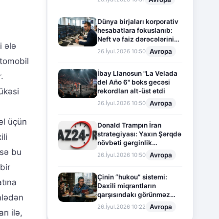
Dünya birjaları korporativ
hesabatlara fokuslanıb:
Neft və faiz dərəcələrinin
i ələ
təsiri altında cari vəziyyət
Avropa
26.İyul.2026 10:50
vtomobil
İbay Llanosun "La Velada
.
del Año 6" boks gecəsi
ükəsi
rekordları alt-üst etdi
Avropa
26.İyul.2026 10:50
el üçün
Donald Trampın İran
strategiyası: Yaxın Şərqdə
li
növbəti gərginlik
isə bu
mərhələsi
Avropa
26.İyul.2026 10:50
bir
Çinin “hukou” sistemi:
atına
Daxili miqrantların
qarşısındakı görünməz
mlədən
sədd
Avropa
26.İyul.2026 10:22
ı ilə,