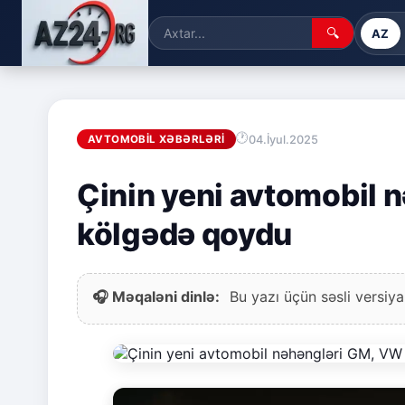
🔍
AZ
04.İyul.2025
AVTOMOBIL XƏBƏRLƏRI
Çinin yeni avtomobil 
kölgədə qoydu
🎧 Məqaləni dinlə:
Bu yazı üçün səsli versiya