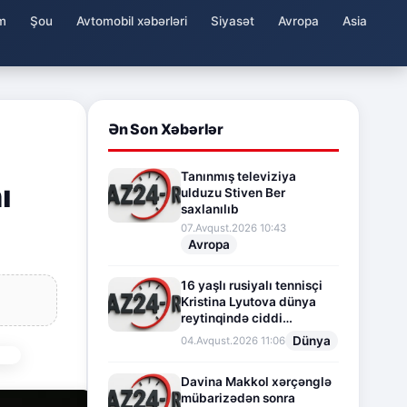
m
Şou
Avtomobil xəbərləri
Siyasət
Avropa
Asia
Ən Son Xəbərlər
Tanınmış televiziya
ı
ulduzu Stiven Ber
saxlanılıb
07.Avqust.2026 10:43
Avropa
16 yaşlı rusiyalı tennisçi
Kristina Lyutova dünya
reytinqində ciddi
irəliləyişə imza atdı
Dünya
04.Avqust.2026 11:06
Davina Makkol xərçənglə
mübarizədən sonra