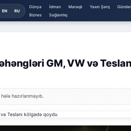
Dünya
İdman
Maraqlı
Yaxın Şərq
Gündə
EN
RU
Biznes
Sağlamlıq
nəhəngləri GM, VW və Teslan
 hələ hazırlanmayıb.