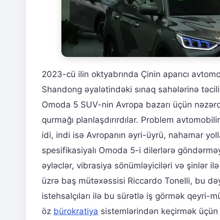
2023-cü ilin oktyabrında Çinin aparıcı avtomo
Shandong əyalətindəki sınaq sahələrinə təcili
Omoda 5 SUV-nin Avropa bazarı üçün nəzərdə 
qurmağı planlaşdırırdılar. Problem avtomobili
idi, indi isə Avropanın əyri-üyrü, nahamar yol
spesifikasiyalı Omoda 5-i dilerlərə göndərmə
əyləclər, vibrasiya sönümləyiciləri və şinlər i
üzrə baş mütəxəssisi Riccardo Tonelli, bu dəyi
istehsalçıları ilə bu sürətlə iş görmək qeyri-
öz
bürokratiya
sistemlərindən keçirmək üçün b