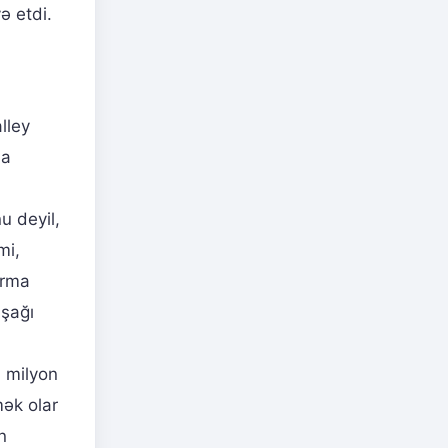
ə etdi.
lley
ha
u deyil,
mi,
ırma
aşağı
4 milyon
mək olar
n