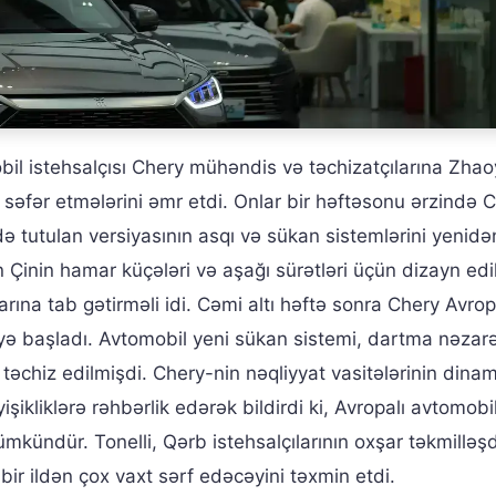
bil istehsalçısı Chery mühəndis və təchizatçılarına Zha
 səfər etmələrini əmr etdi. Onlar bir həftəsonu ərzində 
tutulan versiyasının asqı və sükan sistemlərini yenidə
n Çinin hamar küçələri və aşağı sürətləri üçün dizayn ed
larına tab gətirməli idi. Cəmi altı həftə sonra Chery Avro
yə başladı. Avtomobil yeni sükan sistemi, dartma nəzarə
lə təchiz edilmişdi. Chery-nin nəqliyyat vasitələrinin dina
şikliklərə rəhbərlik edərək bildirdi ki, Avropalı avtomobi
mümkündür. Tonelli, Qərb istehsalçılarının oxşar təkmilləş
ir ildən çox vaxt sərf edəcəyini təxmin etdi.