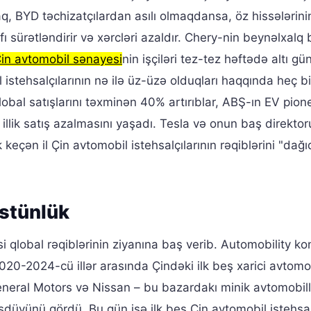
aq, BYD təchizatçılardan asılı olmaqdansa, öz hissələrini
afı sürətləndirir və xərcləri azaldır. Chery-nin beynəlxalq
in avtomobil sənayesi
nin işçiləri tez-tez həftədə altı gü
bil istehsalçılarının nə ilə üz-üzə olduqları haqqında heç bi
lobal satışlarını təxminən 40% artırıblar, ABŞ-ın EV pione
illik satış azalmasını yaşadı. Tesla və onun baş direktor
çən il Çin avtomobil istehsalçılarının rəqiblərini "dağı
üstünlük
 qlobal rəqiblərinin ziyanına baş verib. Automobility ko
020-2024-cü illər arasında Çindəki ilk beş xarici avtomo
neral Motors və Nissan – bu bazardakı minik avtomobill
üşdüyünü gördü. Bu gün isə ilk beş Çin avtomobil istehsal