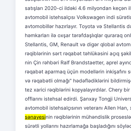
satışları 2020-ci ildəki 4.6 milyondan keçən il
avtomobil istehsalçısı Volkswagen indi sürə
avtomobillər hazırlayır. Toyota və Stellantis d
həmkarları ilə oxşar tərəfdaşlıqlar quraraq on
Stellantis, GM, Renault və digər qlobal avtomob
rəqiblərinin sərt rəqabət təhlükəsini açıq şəki
nin Çin rəhbəri Ralf Brandstaetter, aprel ayın
rəqabət aparmaq üçün modellərin inkişafını sür
və rəqabətli olmağı" hədəflədiklərini bildirmi
tez xarici rəqiblərini kopyalayırdılar. Chery b
offlarını istehsal edirdi. Şanxay Tongji Univer
avtomobil istehsalçısının veteranı Allen Han, 
sənayesi
nin rəqiblərinin mühəndislik prosesl
sürətli yollarını hazırlamağa başladığını söy