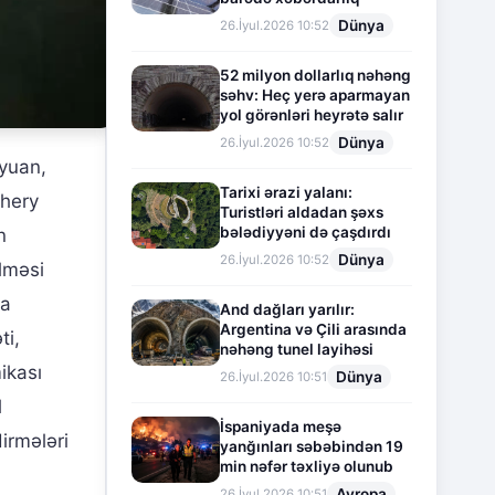
Dünya
26.İyul.2026 10:52
52 milyon dollarlıq nəhəng
səhv: Heç yerə aparmayan
yol görənləri heyrətə salır
Dünya
26.İyul.2026 10:52
oyuan,
Tarixi ərazi yalanı:
Chery
Turistləri aldadan şəxs
bələdiyyəni də çaşdırdı
n
Dünya
26.İyul.2026 10:52
ilməsi
pa
And dağları yarılır:
Argentina və Çili arasında
ti,
nəhəng tunel layihəsi
mikası
Dünya
26.İyul.2026 10:51
l
İspaniyada meşə
dirmələri
yanğınları səbəbindən 19
min nəfər təxliyə olunub
Avropa
26.İyul.2026 10:51