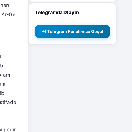
zhen
Telegramda izləyin
ı Ar-Ge
📲 Telegram Kanalımıza Qoşul
l
bil
k amil
ala
ib
stifadə
iq edir.