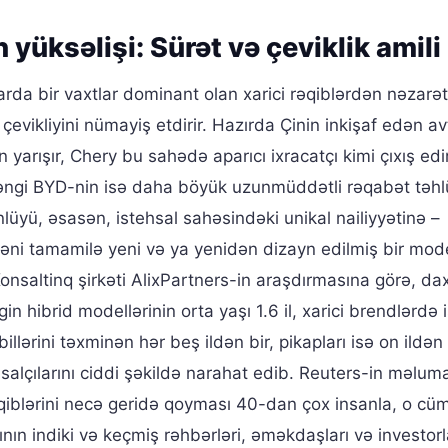
n yüksəlişi: Sürət və çeviklik amili
da bir vaxtlar dominant olan xarici rəqiblərdən nəzarət
ə çevikliyini nümayiş etdirir. Hazırda Çinin inkişaf edən a
arışır, Chery bu sahədə aparıcı ixracatçı kimi çıxış edir
ngi BYD-nin isə daha böyük uzunmüddətli rəqabət təhl
ünlüyü, əsasən, istehsal sahəsindəki unikal nailiyyətinə –
yəni tamamilə yeni və ya yenidən dizayn edilmiş bir mod
nsaltinq şirkəti AlixPartners-in araşdırmasına görə, daxi
gin hibrid modellərinin orta yaşı 1.6 il, xarici brendlərdə 
illərini təxminən hər beş ildən bir, pikapları isə on ildən 
alçılarını ciddi şəkildə narahat edib. Reuters-in məlum
rəqiblərini necə geridə qoyması 40-dan çox insanla, o cü
ın indiki və keçmiş rəhbərləri, əməkdaşları və investorlar