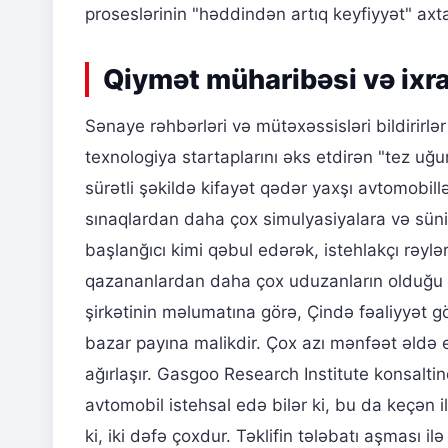
proseslərinin "həddindən artıq keyfiyyət" axta
Qiymət müharibəsi və ixra
Sənaye rəhbərləri və mütəxəssisləri bildirirlər
texnologiya startaplarını əks etdirən "tez uğu
sürətli şəkildə kifayət qədər yaxşı avtomobillə
sınaqlardan daha çox simulyasiyalara və süni in
başlanğıcı kimi qəbul edərək, istehlakçı rəyləri
qazananlardan daha çox uduzanların olduğu 
şirkətinin məlumatına görə, Çində fəaliyyət 
bazar payına malikdir. Çox azı mənfəət əldə e
ağırlaşır. Gasgoo Research Institute konsaltin
avtomobil istehsal edə bilər ki, bu da keçən i
ki, iki dəfə çoxdur. Təklifin tələbatı aşması il