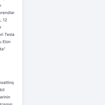
n
 brendlər
n, 12
r
ri Tesla
u Elon
da"
nsaltinq
bil
ərinin
çısının