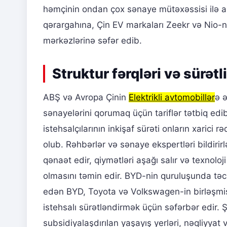
həmçinin ondan çox sənaye mütəxəssisi ilə a
qərargahına, Çin EV markaları Zeekr və Nio-n
mərkəzlərinə səfər edib.
Struktur fərqləri və sürətli
ABŞ və Avropa Çinin
Elektrikli avtomobillər
ə ə
sənayelərini qorumaq üçün tariflər tətbiq edib
istehsalçılarının inkişaf sürəti onların xarici
olub. Rəhbərlər və sənaye ekspertləri bildirirlə
qənaət edir, qiymətləri aşağı salır və texnoloj
olmasını təmin edir. BYD-nin quruluşunda təci
edən BYD, Toyota və Volkswagen-in birləşmiş
istehsalı sürətləndirmək üçün səfərbər edir. Ş
subsidiyalaşdırılan yaşayış yerləri, nəqliyyat v