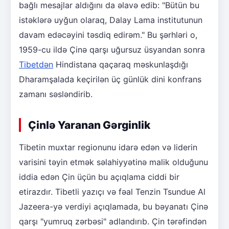
bağlı mesajlar aldığını da əlavə edib: "Bütün bu
istəklərə uyğun olaraq, Dalay Lama institutunun
davam edəcəyini təsdiq edirəm." Bu şərhləri o,
1959-cu ildə Çinə qarşı uğursuz üsyandan sonra
Tibetdən
Hindistana qaçaraq məskunlaşdığı
Dharamşalada keçirilən üç günlük dini konfrans
zamanı səsləndirib.
Çinlə Yaranan Gərginlik
Tibetin muxtar regionunu idarə edən və liderin
varisini təyin etmək səlahiyyətinə malik olduğunu
iddia edən Çin üçün bu açıqlama ciddi bir
etirazdır. Tibetli yazıçı və fəal Tenzin Tsundue Al
Jazeera-yə verdiyi açıqlamada, bu bəyanatı Çinə
qarşı "yumruq zərbəsi" adlandırıb. Çin tərəfindən