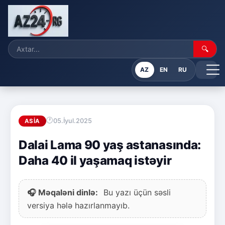
🔍
AZ
EN
RU
05.İyul.2025
ASIA
Dalai Lama 90 yaş astanasında:
Daha 40 il yaşamaq istəyir
🎧 Məqaləni dinlə:
Bu yazı üçün səsli
versiya hələ hazırlanmayıb.