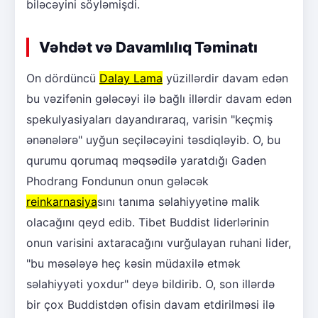
biləcəyini söyləmişdi.
Vəhdət və Davamlılıq Təminatı
On dördüncü
Dalay Lama
yüzillərdir davam edən
bu vəzifənin gələcəyi ilə bağlı illərdir davam edən
spekulyasiyaları dayandıraraq, varisin "keçmiş
ənənələrə" uyğun seçiləcəyini təsdiqləyib. O, bu
qurumu qorumaq məqsədilə yaratdığı Gaden
Phodrang Fondunun onun gələcək
reinkarnasiya
sını tanıma səlahiyyətinə malik
olacağını qeyd edib. Tibet Buddist liderlərinin
onun varisini axtaracağını vurğulayan ruhani lider,
"bu məsələyə heç kəsin müdaxilə etmək
səlahiyyəti yoxdur" deyə bildirib. O, son illərdə
bir çox Buddistdən ofisin davam etdirilməsi ilə