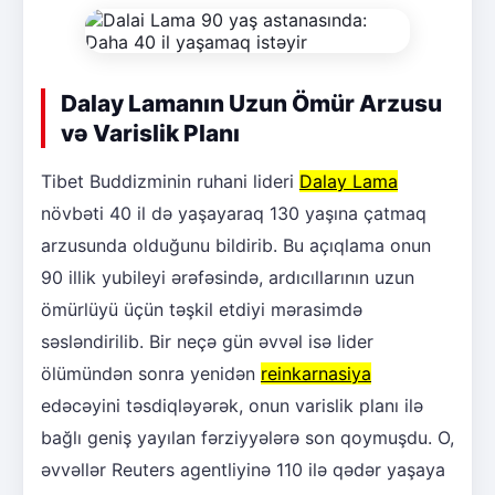
Dalay Lamanın Uzun Ömür Arzusu
və Varislik Planı
Tibet Buddizminin ruhani lideri
Dalay Lama
növbəti 40 il də yaşayaraq 130 yaşına çatmaq
arzusunda olduğunu bildirib. Bu açıqlama onun
90 illik yubileyi ərəfəsində, ardıcıllarının uzun
ömürlüyü üçün təşkil etdiyi mərasimdə
səsləndirilib. Bir neçə gün əvvəl isə lider
ölümündən sonra yenidən
reinkarnasiya
edəcəyini təsdiqləyərək, onun varislik planı ilə
bağlı geniş yayılan fərziyyələrə son qoymuşdu. O,
əvvəllər Reuters agentliyinə 110 ilə qədər yaşaya