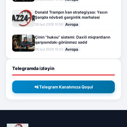
Donald Trampın İran strategiyası: Yaxın
Şərqdə növbəti gərginlik mərhələsi
Avropa
26.İyul.2026 10:50
Çinin “hukou” sistemi: Daxili miqrantların
qarşısındakı görünməz sədd
Avropa
26.İyul.2026 10:22
Telegramda izləyin
📲 Telegram Kanalımıza Qoşul