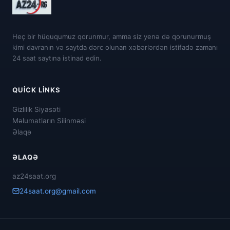
Heç bir hüququmuz qorunmur, amma siz yenə də qorunurmuş
kimi davranın və saytda dərc olunan xəbərlərdən istifadə zamanı
24 saat saytına istinad edin.
QUICK LINKS
Gizlilik Siyasəti
Məlumatların Silinməsi
Əlaqə
ƏLAQƏ
az24saat.org
24saat.org@gmail.com