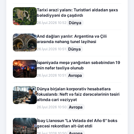
Tarixi ərazi yalanı: Turistləri aldadan şəxs
bələdiyyəni də çaşdırdı
Dünya
26.İyul.2026 10:52
And dağları yarılır: Argentina və Çili
arasında nəhəng tunel layihəsi
Dünya
26.İyul.2026 10:51
İspaniyada meşə yanğınları səbəbindən 19
min nəfər təxliyə olunub
Avropa
26.İyul.2026 10:51
Dünya birjaları korporativ hesabatlara
fokuslanıb: Neft və faiz dərəcələrinin təsiri
altında cari vəziyyət
Avropa
26.İyul.2026 10:50
İbay Llanosun "La Velada del Año 6" boks
gecəsi rekordları alt-üst etdi
Avropa
26.İyul.2026 10:50