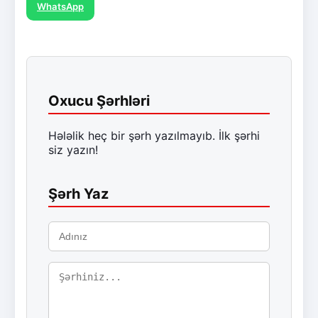
WhatsApp
Oxucu Şərhləri
Hələlik heç bir şərh yazılmayıb. İlk şərhi
siz yazın!
Şərh Yaz