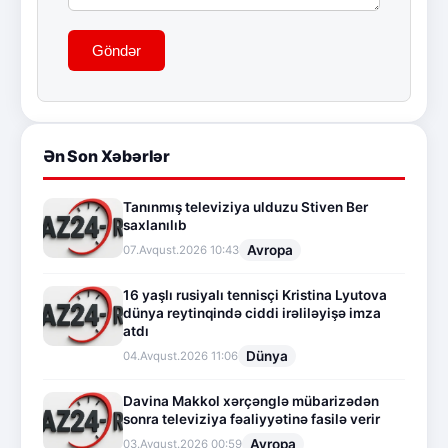
Göndər
Ən Son Xəbərlər
Tanınmış televiziya ulduzu Stiven Ber
saxlanılıb
Avropa
07.Avqust.2026 10:43
16 yaşlı rusiyalı tennisçi Kristina Lyutova
dünya reytinqində ciddi irəliləyişə imza
atdı
Dünya
04.Avqust.2026 11:06
Davina Makkol xərçənglə mübarizədən
sonra televiziya fəaliyyətinə fasilə verir
Avropa
03.Avqust.2026 00:59