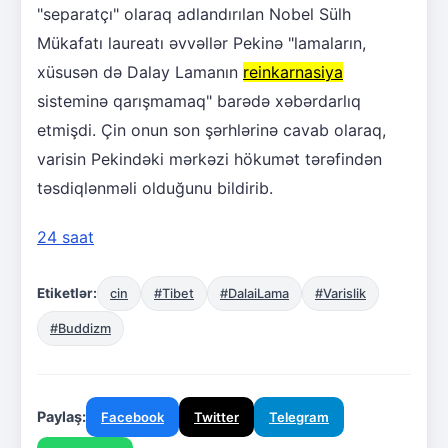
"separatçı" olaraq adlandırılan Nobel Sülh
Mükafatı laureatı əvvəllər Pekinə "lamaların,
xüsusən də Dalay Lamanın
reinkarnasiya
sisteminə qarışmamaq" barədə xəbərdarlıq
etmişdi. Çin onun son şərhlərinə cavab olaraq,
varisin Pekindəki mərkəzi hökumət tərəfindən
təsdiqlənməli olduğunu bildirib.
24 saat
Etiketlər:
cin
#Tibet
#DalaiLama
#Varislik
#Buddizm
Paylaş:
Facebook
Twitter
Telegram