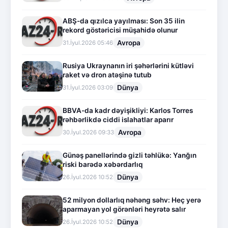
ABŞ-da qızılca yayılması: Son 35 ilin
rekord göstəricisi müşahidə olunur
Avropa
31.İyul.2026 05:46
Rusiya Ukraynanın iri şəhərlərini kütləvi
raket və dron atəşinə tutub
Dünya
31.İyul.2026 03:09
BBVA-da kadr dəyişikliyi: Karlos Torres
rəhbərlikdə ciddi islahatlar aparır
Avropa
30.İyul.2026 09:33
Günəş panellərində gizli təhlükə: Yanğın
riski barədə xəbərdarlıq
Dünya
26.İyul.2026 10:52
52 milyon dollarlıq nəhəng səhv: Heç yerə
aparmayan yol görənləri heyrətə salır
Dünya
26.İyul.2026 10:52