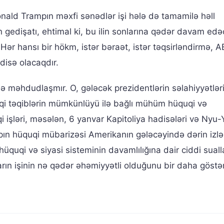
onald Trampın məxfi sənədlər işi hələ də tamamilə həll
edişatı, ehtimal ki, bu ilin sonlarına qədər davam edə
Hər hansı bir hökm, istər bəraət, istər təqsirləndirmə, A
disə olacaqdır.
 ilə məhdudlaşmır. O, gələcək prezidentlərin səlahiyyətləri
üquqi təqiblərin mümkünlüyü ilə bağlı mühüm hüquqi və
i işləri, məsələn, 6 yanvar Kapitoliya hadisələri və Nyu
mpın hüquqi mübarizəsi Amerikanın gələcəyində dərin izlə
hüquqi və siyasi sisteminin davamlılığına dair ciddi suall
arın işinin nə qədər əhəmiyyətli olduğunu bir daha göstər