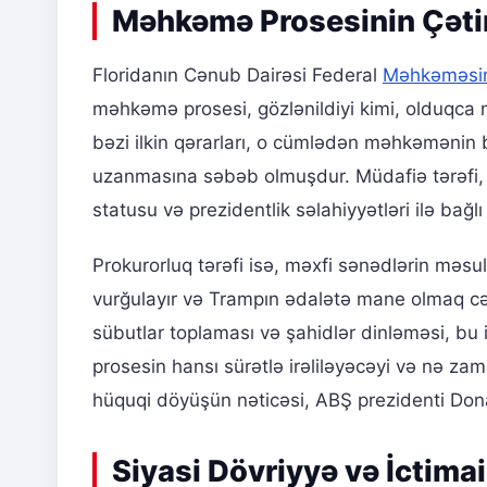
Məhkəmə Prosesinin Çətin
Floridanın Cənub Dairəsi Federal
Məhkəməsi
məhkəmə prosesi, gözlənildiyi kimi, olduqca 
bəzi ilkin qərarları, o cümlədən məhkəmənin b
uzanmasına səbəb olmuşdur. Müdafiə tərəfi, 
statusu və prezidentlik səlahiyyətləri ilə bağlı
Prokurorluq tərəfi isə, məxfi sənədlərin məsuli
vurğulayır və Trampın ədalətə mane olmaq cəhd
sübutlar toplaması və şahidlər dinləməsi, bu iş
prosesin hansı sürətlə irəliləyəcəyi və nə za
hüquqi döyüşün nəticəsi, ABŞ prezidenti Dona
Siyasi Dövriyyə və İctima