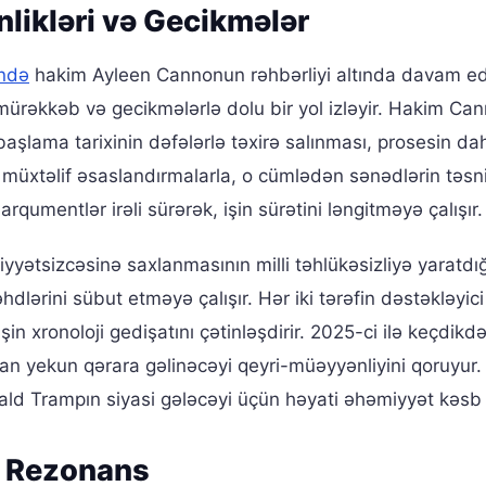
likləri və Gecikmələr
ndə
hakim Ayleen Cannonun rəhbərliyi altında davam e
mürəkkəb və gecikmələrlə dolu bir yol izləyir. Hakim Ca
aşlama tarixinin dəfələrlə təxirə salınması, prosesin da
müxtəlif əsaslandırmalarla, o cümlədən sənədlərin təsni
 arqumentlər irəli sürərək, işin sürətini ləngitməyə çalışır.
yyətsizcəsinə saxlanmasının milli təhlükəsizliyə yaratdığı
lərini sübut etməyə çalışır. Hər iki tərəfin dəstəkləyici
in xronoloji gedişatını çətinləşdirir. 2025-ci ilə keçdikd
man yekun qərara gəlinəcəyi qeyri-müəyyənliyini qoruyur.
ld Trampın siyasi gələcəyi üçün həyati əhəmiyyət kəsb 
i Rezonans