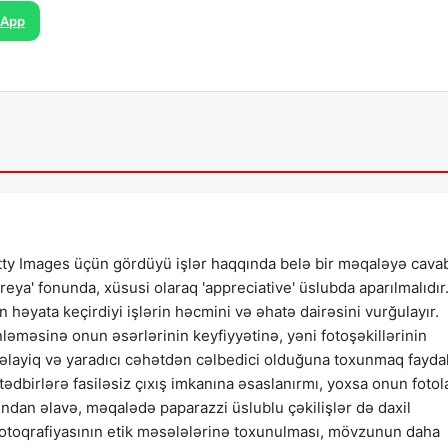
sApp
ty Images üçün gördüyü işlər haqqında belə bir məqaləyə cava
ya' fonunda, xüsusi olaraq 'appreciative' üslubda aparılmalıdır
həyata keçirdiyi işlərin həcmini və əhatə dairəsini vurğulayır.
nləməsinə onun əsərlərinin keyfiyyətinə, yəni fotoşəkillərinin
əlayiq və yaradıcı cəhətdən cəlbedici olduğuna toxunmaq faydal
ədbirlərə fasiləsiz çıxış imkanına əsaslanırmı, yoxsa onun fotol
undan əlavə, məqalədə paparazzi üslublu çəkilişlər də daxil
fotoqrafiyasının etik məsələlərinə toxunulması, mövzunun daha