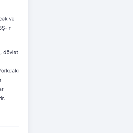
cək və
BŞ-ın
, dövlət
-Yorkdakı
r
ar
ir.