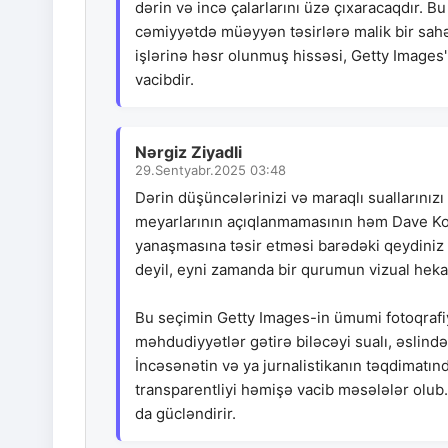
dərin və incə çalarlarını üzə çıxaracaqdır. Bu
cəmiyyətdə müəyyən təsirlərə malik bir sah
işlərinə həsr olunmuş hissəsi, Getty Images'
vacibdir.
Nərgiz Ziyadli
29.Sentyabr.2025 03:48
Dərin düşüncələrinizi və maraqlı suallarınız
meyarlarının açıqlanmamasının həm Dave Kot
yanaşmasına təsir etməsi barədəki qeydiniz h
deyil, eyni zamanda bir qurumun vizual heka
Bu seçimin Getty Images-in ümumi fotoqrafiya
məhdudiyyətlər gətirə biləcəyi sualı, əslində
İncəsənətin və ya jurnalistikanın təqdimatınd
transparentliyi həmişə vacib məsələlər olub
da gücləndirir.