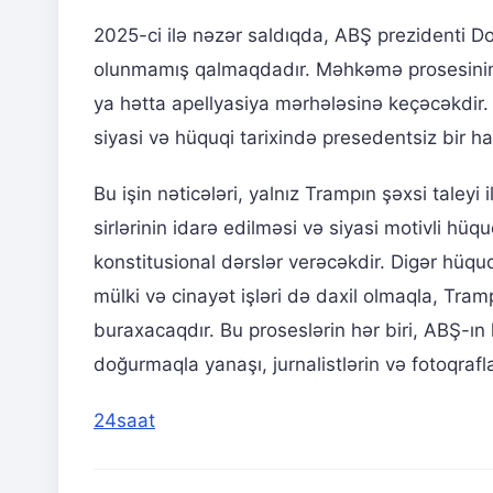
2025-ci ilə nəzər saldıqda, ABŞ prezidenti D
olunmamış qalmaqdadır. Məhkəmə prosesinin g
ya hətta apellyasiya mərhələsinə keçəcəkdir. 
siyasi və hüquqi tarixində presedentsiz bir ha
Bu işin nəticələri, yalnız Trampın şəxsi taleyi
sirlərinin idarə edilməsi və siyasi motivli h
konstitusional dərslər verəcəkdir. Digər hüquq
mülki və cinayət işləri də daxil olmaqla, Tra
buraxacaqdır. Bu proseslərin hər biri, ABŞ-ın 
doğurmaqla yanaşı, jurnalistlərin və fotoqrafl
24saat