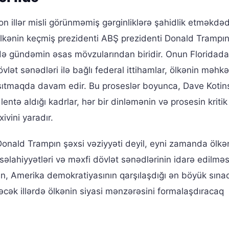
on illər misli görünməmiş gərginliklərə şahidlik etməkdəd
kənin keçmiş prezidenti ABŞ prezidenti Donald Trampı
ə gündəmin əsas mövzularından biridir. Onun Floridada
lət sənədləri ilə bağlı federal ittihamlar, ölkənin məh
rsıtmaqda davam edir. Bu proseslər boyunca, Dave Kotin
lentə aldığı kadrlar, hər bir dinləmənin və prosesin kritik 
xivini yaradır.
Donald Trampın şəxsi vəziyyəti deyil, eyni zamanda ölkə
 səlahiyyətləri və məxfi dövlət sənədlərinin idarə edilməsi
n, Amerika demokratiyasının qarşılaşdığı ən böyük sına
ələcək illərdə ölkənin siyasi mənzərəsini formalaşdıracaq