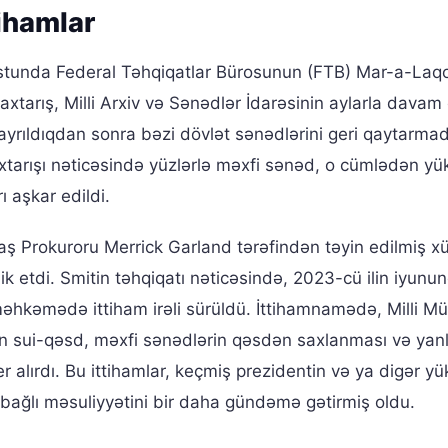
tihamlar
qustunda Federal Təhqiqatlar Bürosunun (FTB) Mar-a-Laq
axtarış, Milli Arxiv və Sənədlər İdarəsinin aylarla dava
ayrıldıqdan sonra bəzi dövlət sənədlərini geri qaytarmad
 axtarışı nəticəsində yüzlərlə məxfi sənəd, o cümlədən y
ı aşkar edildi.
ş Prokuroru Merrick Garland tərəfindən təyin edilmiş x
lik etdi. Smitin təhqiqatı nəticəsində, 2023-cü ilin iyun
əhkəmədə ittiham irəli sürüldü. İttihamnamədə, Milli Mü
sui-qəsd, məxfi sənədlərin qəsdən saxlanması və yanl
alırdı. Bu ittihamlar, keçmiş prezidentin və ya digər y
lə bağlı məsuliyyətini bir daha gündəmə gətirmiş oldu.