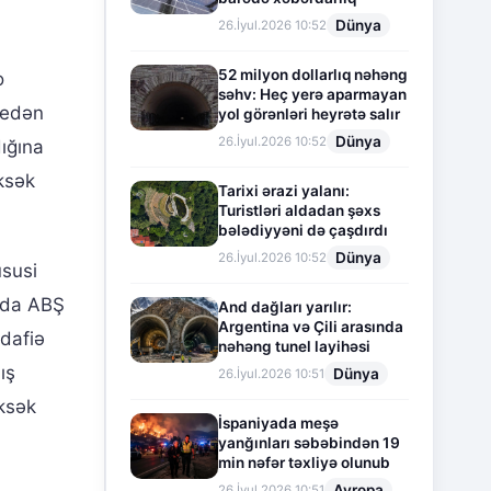
Dünya
26.İyul.2026 10:52
52 milyon dollarlıq nəhəng
o
səhv: Heç yerə aparmayan
m edən
yol görənləri heyrətə salır
Dünya
26.İyul.2026 10:52
ığına
üksək
Tarixi ərazi yalanı:
Turistləri aldadan şəxs
bələdiyyəni də çaşdırdı
Dünya
26.İyul.2026 10:52
üsusi
unda ABŞ
And dağları yarılır:
Argentina və Çili arasında
dafiə
nəhəng tunel layihəsi
ış
Dünya
26.İyul.2026 10:51
üksək
İspaniyada meşə
yanğınları səbəbindən 19
min nəfər təxliyə olunub
Avropa
26.İyul.2026 10:51