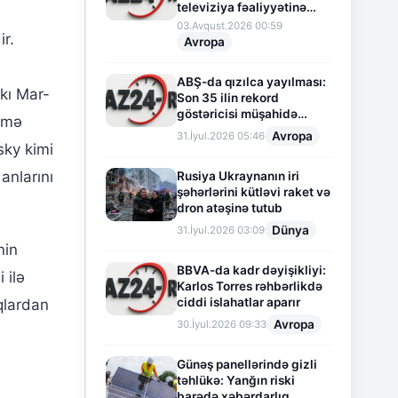
televiziya fəaliyyətinə
fasilə verir
03.Avqust.2026 00:59
ir.
Avropa
n
ABŞ-da qızılca yayılması:
kı Mar-
Son 35 ilin rekord
göstəricisi müşahidə
kəmə
olunur
Avropa
31.İyul.2026 05:46
sky kimi
anlarını
Rusiya Ukraynanın iri
şəhərlərini kütləvi raket və
dron atəşinə tutub
Dünya
31.İyul.2026 03:09
nin
BBVA-da kadr dəyişikliyi:
 ilə
Karlos Torres rəhbərlikdə
ciddi islahatlar aparır
qlardan
Avropa
30.İyul.2026 09:33
Günəş panellərində gizli
təhlükə: Yanğın riski
barədə xəbərdarlıq