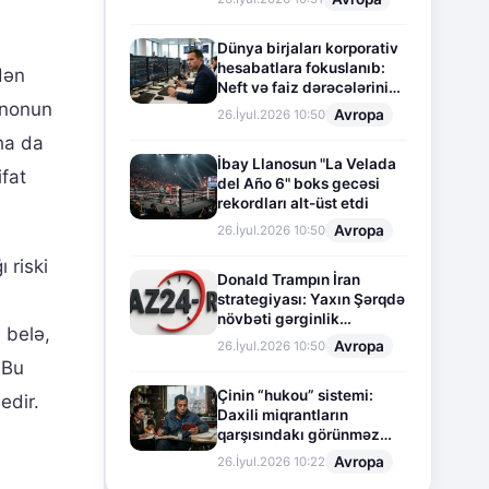
Dünya birjaları korporativ
hesabatlara fokuslanıb:
dən
Neft və faiz dərəcələrinin
təsiri altında cari vəziyyət
nnonun
Avropa
26.İyul.2026 10:50
ha da
İbay Llanosun "La Velada
fat
del Año 6" boks gecəsi
rekordları alt-üst etdi
Avropa
26.İyul.2026 10:50
 riski
Donald Trampın İran
strategiyası: Yaxın Şərqdə
növbəti gərginlik
ə belə,
mərhələsi
Avropa
26.İyul.2026 10:50
 Bu
Çinin “hukou” sistemi:
edir.
Daxili miqrantların
qarşısındakı görünməz
sədd
Avropa
26.İyul.2026 10:22