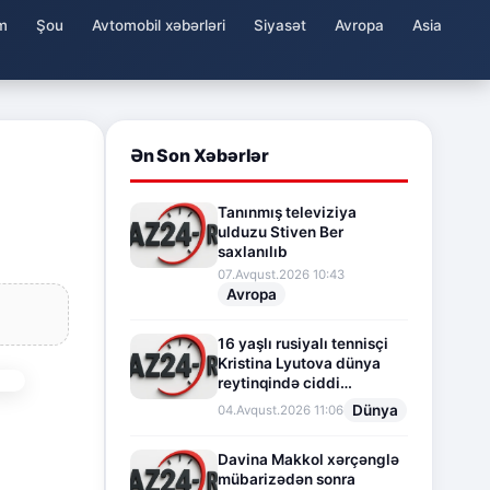
m
Şou
Avtomobil xəbərləri
Siyasət
Avropa
Asia
Ən Son Xəbərlər
Tanınmış televiziya
ulduzu Stiven Ber
saxlanılıb
07.Avqust.2026 10:43
Avropa
16 yaşlı rusiyalı tennisçi
Kristina Lyutova dünya
reytinqində ciddi
irəliləyişə imza atdı
Dünya
04.Avqust.2026 11:06
Davina Makkol xərçənglə
mübarizədən sonra