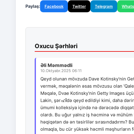
Paylaş:
Facebook
Twitter
Telegram
What
Oxucu Şərhləri
Əli Məmmədli
10.Oktyabr.2025 06:11
Qeyd olunan mövzuda Dave Kotinsky'nin Get
vermək, məqalənin əsas mövzusu olan 'Qalere
Məqalə, Dvae Kotinsky'nin Getty Images üçün 
Lakin, şərഹിdə qeyd edildiyi kimi, daha dəri
ümumi kolleksiya içində nə dərəcədə diqqət
olardı. Bu uğur yalnız iş həcminə və mühüm t
həqiqətən də ən təsirlilər sırasındadırmı? B
olmaqla, bu cür yüksək həcmli məşhurların 