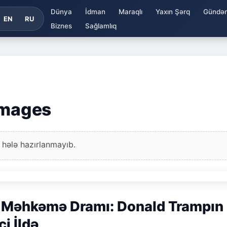
Dünya
İdman
Maraqlı
Yaxın Şərq
Gündə
EN
RU
Biznes
Sağlamlıq
Images
 hələ hazırlanmayıb.
n Məhkəmə Dramı: Donald Trampın
i İldə