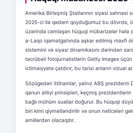
Amerika Birləşmiş Ştatlarının siyasi səhnəsi s
2025-ci ilə qədəm qoyduğumuz bu dövrdə, öl
üzərində cəmləşən hüquqi mübarizələr hələ d
a-Laqo iqamətgahında aşkar edilmiş məxfi döv
sistemini və siyasi dinamikasını dərindən sa
təcrübəli fotojurnalistlərin Getty Images üçün 
ictimaiyyətə çatdırır, bu tarixi anların vizual ar
Sözügedən ittihamlar, yalnız ABŞ prezidenti 
qanun aliliyi prinsipləri, keçmiş prezidentlərin
bağlı mühüm suallar doğurur. Bu hüquqi düyü
biri kimi qiymətləndirilir və onun nəticələri g
amillərdən olacaqdır.