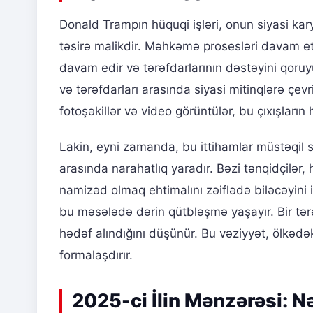
Donald Trampın hüquqi işləri, onun siyasi ka
təsirə malikdir. Məhkəmə prosesləri davam e
davam edir və tərəfdarlarının dəstəyini qoruy
və tərəfdarları arasında siyasi mitinqlərə çevri
fotoşəkillər və video görüntülər, bu çıxışların h
Lakin, eyni zamanda, bu ittihamlar müstəqil s
arasında narahatlıq yaradır. Bəzi tənqidçilər
namizəd olmaq ehtimalını zəiflədə biləcəyini id
bu məsələdə dərin qütbləşmə yaşayır. Bir tər
hədəf alındığını düşünür. Bu vəziyyət, ölkədək
formalaşdırır.
2025-ci İlin Mənzərəsi: Nə