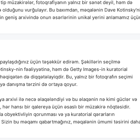
 tip müzakirələr, fotoqrafiyanın yalnız bir sənət deyil, həm də
ə olduğunu vurğulayır. Bu baxımdan, məqalənin Dave Kotinsky'n
in geniş arxivində onun əsərlərinin unikal yerini anlamamız üçü
ı paylaşdığınız üçün təşəkkür edirəm. Şəkillərin seçilmə
insky-nin fəaliyyətinə, həm də Getty Images-in kuratorial
əqiqətən də diqqətəlayiqdir. Bu, yalnız bir fotoqrafın seçimi
yə danışma tərzini də ortaya qoyur.
 arxivi ilə necə əlaqələndiyi və bu əlaqənin nə kimi güclər və
, hər hansı bir qalereya üçün əsaslı bir müzakirə nöqtəsidir.
a obyektivliyin qorunması və ya kuratorial qərarların
. Sizin bu məqamı qabartmağınız, məqalənin ümumi təsirini dah