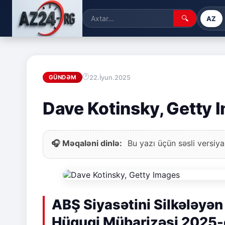
🔍
AZ
22.İyun.2025
GÜNDƏM
Dave Kotinsky, Getty 
🎧 Məqaləni dinlə:
Bu yazı üçün səsli versiya
ABŞ Siyasətini Silkələyə
Hüquqi Mübarizəsi 2025-c