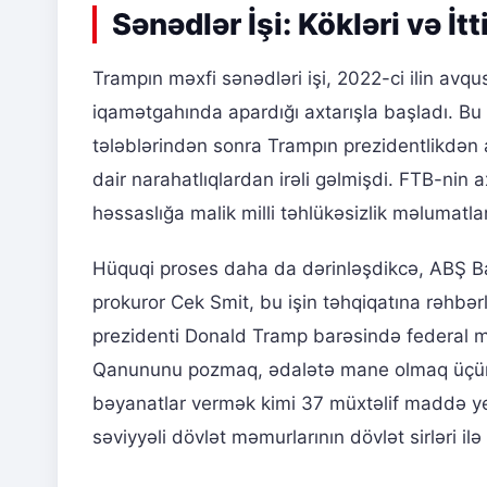
Sənədlər İşi: Kökləri və İt
Trampın məxfi sənədləri işi, 2022-ci ilin av
iqamətgahında apardığı axtarışla başladı. Bu 
tələblərindən sonra Trampın prezidentlikdən 
dair narahatlıqlardan irəli gəlmişdi. FTB-nin
həssaslığa malik milli təhlükəsizlik məlumatlar
Hüquqi proses daha da dərinləşdikcə, ABŞ Ba
prokuror Cek Smit, bu işin təhqiqatına rəhbər
prezidenti Donald Tramp barəsində federal m
Qanununu pozmaq, ədalətə mane olmaq üçün 
bəyanatlar vermək kimi 37 müxtəlif maddə yer 
səviyyəli dövlət məmurlarının dövlət sirləri i