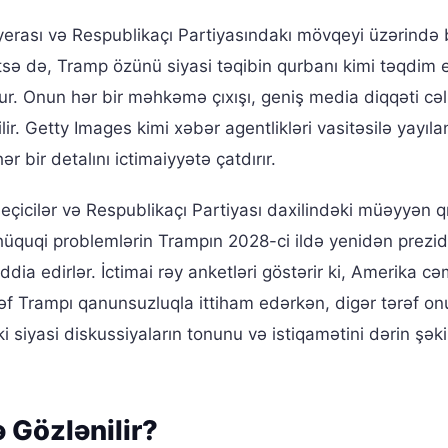
ryerası və Respublikaçı Partiyasındakı mövqeyi üzərində
tsə də, Tramp özünü siyasi təqibin qurbanı kimi təqdim
ur. Onun hər bir məhkəmə çıxışı, geniş media diqqəti cəl
lir. Getty Images kimi xəbər agentlikləri vasitəsilə yayıla
ər bir detalını ictimaiyyətə çatdırır.
eçicilər və Respublikaçı Partiyası daxilindəki müəyyən q
, hüquqi problemlərin Trampın 2028-ci ildə yenidən prezid
dia edirlər. İctimai rəy anketləri göstərir ki, Amerika cə
əf Trampı qanunsuzluqla ittiham edərkən, digər tərəf on
i siyasi diskussiyaların tonunu və istiqamətini dərin şək
 Gözlənilir?