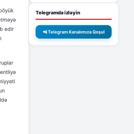
 böyük
Telegramda izləyin
 etməyə
b edir
📲 Telegram Kanalımıza Qoşul
n
ruplar
entliyə
miyyəti
un
ildə