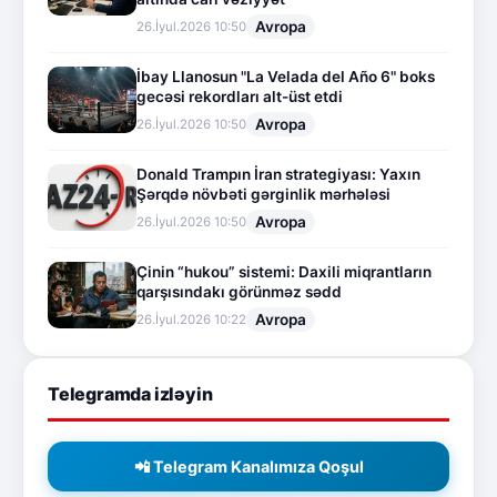
Avropa
26.İyul.2026 10:50
İbay Llanosun "La Velada del Año 6" boks
gecəsi rekordları alt-üst etdi
Avropa
26.İyul.2026 10:50
Donald Trampın İran strategiyası: Yaxın
Şərqdə növbəti gərginlik mərhələsi
Avropa
26.İyul.2026 10:50
Çinin “hukou” sistemi: Daxili miqrantların
qarşısındakı görünməz sədd
Avropa
26.İyul.2026 10:22
Telegramda izləyin
📲 Telegram Kanalımıza Qoşul