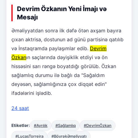
Devrim Özkanın Yeni İmajı və
Mesajı
Əməliyyatdan sonra ilk dəfə ötən axşam bayıra
çıxan aktrisa, dostunun ad günü partisinə qatılıb
və İnstaqramda paylaşımlar edib.
Devrim
Özkan
ın saçlarında dəyişiklik etdiyi və ön
hissəsini sarı rəngə boyatdığı görülüb. Özkan
sağlamlıq durumu ilə bağlı da "Sağaldım
deyəsən, sağlamlığınıza çox diqqət edin"
ifadələrini işlədib.
24 saat
Etiketlər:
#Ayrılık
#Sağlamlıq
#DevrimÖzkan
#LucasTorreira
#BöyrəkƏməliyyatı