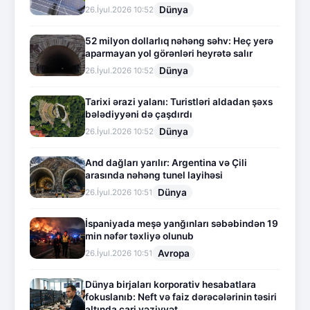
Dünya
26.İyul.2026 10:52
52 milyon dollarlıq nəhəng səhv: Heç yerə
aparmayan yol görənləri heyrətə salır
Dünya
26.İyul.2026 10:52
Tarixi ərazi yalanı: Turistləri aldadan şəxs
bələdiyyəni də çaşdırdı
Dünya
26.İyul.2026 10:52
And dağları yarılır: Argentina və Çili
arasında nəhəng tunel layihəsi
Dünya
26.İyul.2026 10:51
İspaniyada meşə yanğınları səbəbindən 19
min nəfər təxliyə olunub
Avropa
26.İyul.2026 10:51
Dünya birjaları korporativ hesabatlara
fokuslanıb: Neft və faiz dərəcələrinin təsiri
altında cari vəziyyət