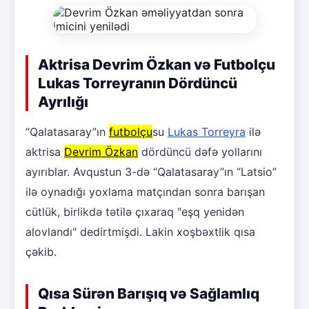
Aktrisa Devrim Özkan və Futbolçu
Lukas Torreyranın Dördüncü
Ayrılığı
“Qalatasaray”ın
futbolçu
su
Lukas Torreyra
ilə
aktrisa
Devrim Özkan
dördüncü dəfə yollarını
ayırıblar. Avqustun 3-də “Qalatasaray”ın “Latsio”
ilə oynadığı yoxlama matçından sonra barışan
cütlük, birlikdə tətilə çıxaraq "eşq yenidən
alovlandı" dedirtmişdi. Lakin xoşbəxtlik qısa
çəkib.
Qısa Sürən Barışıq və Sağlamlıq