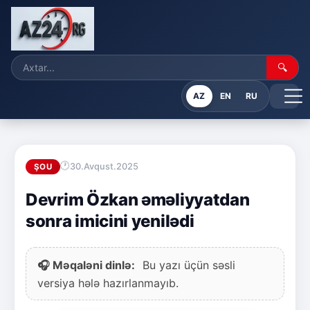
🔍
AZ
EN
RU
30.Avqust.2025
ŞOU
Devrim Özkan əməliyyatdan
sonra imicini yenilədi
🎧 Məqaləni dinlə:
Bu yazı üçün səsli
versiya hələ hazırlanmayıb.