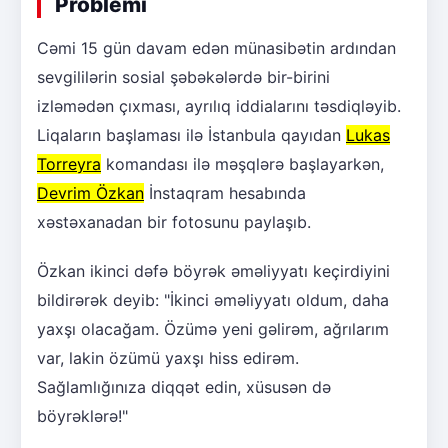
Problemi
Cəmi 15 gün davam edən münasibətin ardından
sevgililərin sosial şəbəkələrdə bir-birini
izləmədən çıxması, ayrılıq iddialarını təsdiqləyib.
Liqaların başlaması ilə İstanbula qayıdan
Lukas
Torreyra
komandası ilə məşqlərə başlayarkən,
Devrim Özkan
İnstaqram hesabında
xəstəxanadan bir fotosunu paylaşıb.
Özkan ikinci dəfə böyrək əməliyyatı keçirdiyini
bildirərək deyib: "İkinci əməliyyatı oldum, daha
yaxşı olacağam. Özümə yeni gəlirəm, ağrılarım
var, lakin özümü yaxşı hiss edirəm.
Sağlamlığınıza diqqət edin, xüsusən də
böyrəklərə!"