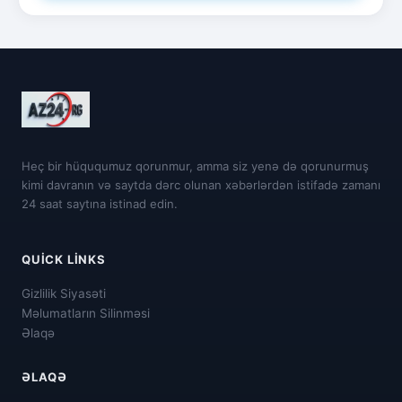
Heç bir hüququmuz qorunmur, amma siz yenə də qorunurmuş
kimi davranın və saytda dərc olunan xəbərlərdən istifadə zamanı
24 saat saytına istinad edin.
QUICK LINKS
Gizlilik Siyasəti
Məlumatların Silinməsi
Əlaqə
ƏLAQƏ