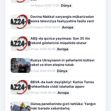
Dünya
04.Avqust.2026 11:06
Davina Makkol xərçənglə mübarizədən
sonra televiziya fəaliyyətinə fasilə verir
Avropa
03.Avqust.2026 00:59
ABŞ-da qızılca yayılması: Son 35 ilin
rekord göstəricisi müşahidə olunur
Avropa
31.İyul.2026 05:46
Rusiya Ukraynanın iri şəhərlərini kütləvi
raket və dron atəşinə tutub
Dünya
31.İyul.2026 03:09
BBVA-da kadr dəyişikliyi: Karlos Torres
rəhbərlikdə ciddi islahatlar aparır
Avropa
30.İyul.2026 09:33
Günəş panellərində gizli təhlükə: Yanğın
riski barədə xəbərdarlıq