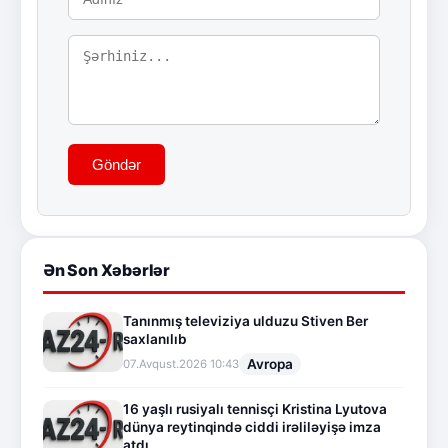
Göndər
Ən Son Xəbərlər
Tanınmış televiziya ulduzu Stiven Ber
saxlanılıb
Avropa
07.Avqust.2026 10:43
16 yaşlı rusiyalı tennisçi Kristina Lyutova
dünya reytinqində ciddi irəliləyişə imza
atdı