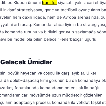
ediblər. Klubun ümumi
transfer
siyasəti, yalnız cari ehtiya
nkişaf strategiyasını, gənc və təcrübəli oyunçuların ba
əlavələr, həm daxili liqada, həm də Avropa arenasında, xü
yətini artıracaq. Komanda rəhbərliyinin bu strategiyası,
 də komanda ruhunu və birliyini qoruyub saxlamağa yönəl
i bir model ola bilər, beləcə "Fənərbaxça" uğurlu
 Gələcək Ümidlər
işini böyük həyəcan və coşqu ilə qarşılayıblar. Ülker
ha da dolub-daşacaq kimi görünür, bu da komandaya əl
zarkeş forumlarında komandanın potensialı ilə bağlı
ı komandanın cari mövsümdə uzun müddətdir gözlənilən
çuların adaptasiya prosesi, komanda ilə vəhdət təşkil et