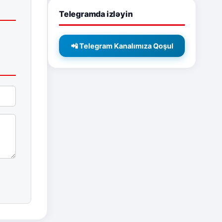
Telegramda izləyin
📲 Telegram Kanalımıza Qoşul