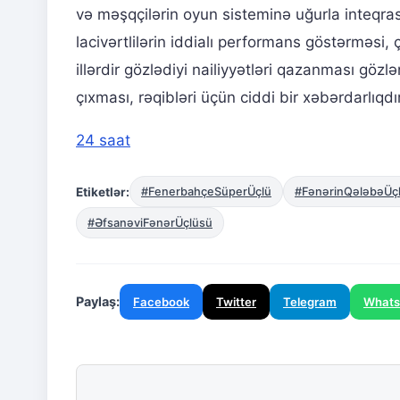
və məşqçilərin oyun sisteminə uğurla inteqra
lacivərtlilərin iddialı performans göstərməs
illərdir gözlədiyi nailiyyətləri qazanması göz
çıxması, rəqibləri üçün ciddi bir xəbərdarlıqdı
24 saat
Etiketlər:
#FenerbahçeSüperÜçlü
#FənərinQələbəÜç
#ƏfsanəviFənərÜçlüsü
Paylaş:
Facebook
Twitter
Telegram
What