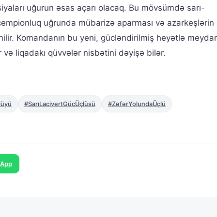
siyaları uğurun əsas açarı olacaq. Bu mövsümdə sarı-
i, çempionluq uğrunda mübarizə aparması və azarkeşlərin
lənilir. Komandanın bu yeni, gücləndirilmiş heyətlə meyda
r və liqadakı qüvvələr nisbətini dəyişə bilər.
lüyü
#SarıLacivertGücÜçlüsü
#ZəfərYolundaÜçlü
sApp