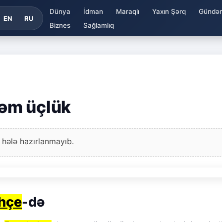
Dünya
İdman
Maraqlı
Yaxın Şərq
Gündə
EN
RU
Biznes
Sağlamlıq
əm üçlük
 hələ hazırlanmayıb.
hçe
-də