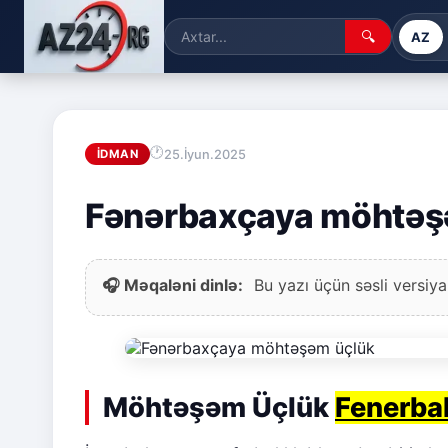
🔍
AZ
25.İyun.2025
İDMAN
Fənərbaxçaya möhtəş
🎧 Məqaləni dinlə:
Bu yazı üçün səsli versiya
Möhtəşəm Üçlük
Fenerba