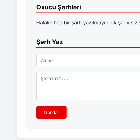
Oxucu Şərhləri
Hələlik heç bir şərh yazılmayıb. İlk şərhi siz 
Şərh Yaz
Göndər