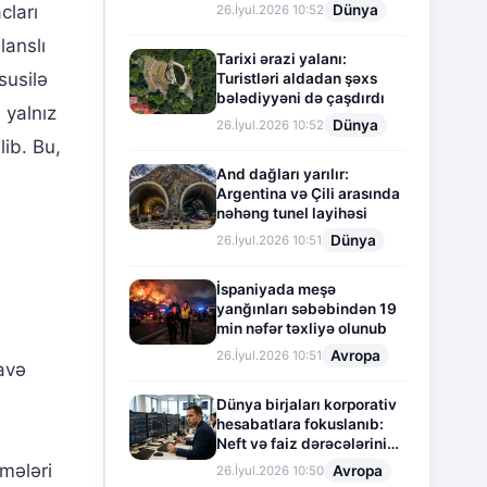
Dünya
cları
26.İyul.2026 10:52
lanslı
Tarixi ərazi yalanı:
susilə
Turistləri aldadan şəxs
bələdiyyəni də çaşdırdı
 yalnız
Dünya
26.İyul.2026 10:52
ib. Bu,
And dağları yarılır:
Argentina və Çili arasında
nəhəng tunel layihəsi
Dünya
26.İyul.2026 10:51
İspaniyada meşə
yanğınları səbəbindən 19
min nəfər təxliyə olunub
Avropa
26.İyul.2026 10:51
avə
Dünya birjaları korporativ
hesabatlara fokuslanıb:
Neft və faiz dərəcələrinin
təsiri altında cari vəziyyət
mələri
Avropa
26.İyul.2026 10:50