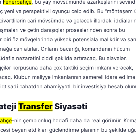
an
Fenerbahçe
, bu yay mövsümündə azarkeşlərini sevind
ç yeni və perspektivli oyunçu cəlb edib. Bu “möhtəşəm 
lacivərtlilərin cari mövsümdə və gələcək illərdəki iddiaları
lışmaları və çətin danışıqlar proseslərindən sonra bu
ər biri öz mövqelərində yüksək potensiala malikdir və sar
anmağa can atırlar. Onların bacarığı, komandanın hücum
dafiə nəzarətini ciddi şəkildə artıracaq. Bu əlavələr,
çilər korpusuna daha çox taktiki seçim imkanı verəcək,
acaq. Klubun maliyyə imkanlarının səmərəli idarə edilmə
qtisadi cəhətdən əhəmiyyətli bir investisiya hesab olun
ateji
Transfer
Siyasəti
bahçe
-nin çempionluq hədəfi daha da real görünür. Kom
əsi bəyan etdikləri gücləndirmə planının bu şəkildə uğu