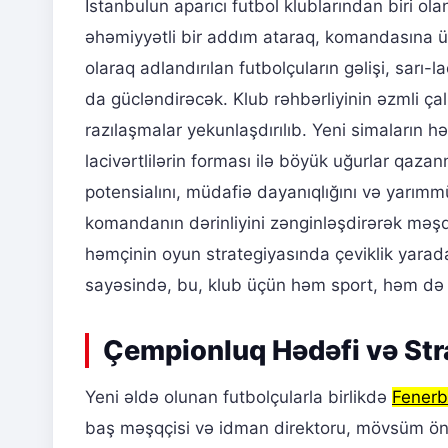
İstanbulun aparıcı futbol klublarından biri ol
əhəmiyyətli bir addım ataraq, komandasına ü
olaraq adlandırılan futbolçuların gəlişi, sarı-
da gücləndirəcək. Klub rəhbərliyinin əzmli ça
razılaşmalar yekunlaşdırılıb. Yeni simaların h
lacivərtlilərin forması ilə böyük uğurlar qaz
potensialını, müdafiə dayanıqlığını və yarımmü
komandanın dərinliyini zənginləşdirərək məşq
həmçinin oyun strategiyasında çeviklik yarad
sayəsində, bu, klub üçün həm sport, həm də i
Çempionluq Hədəfi və Str
Yeni əldə olunan futbolçularla birlikdə
Fener
baş məşqçisi və idman direktoru, mövsüm önc