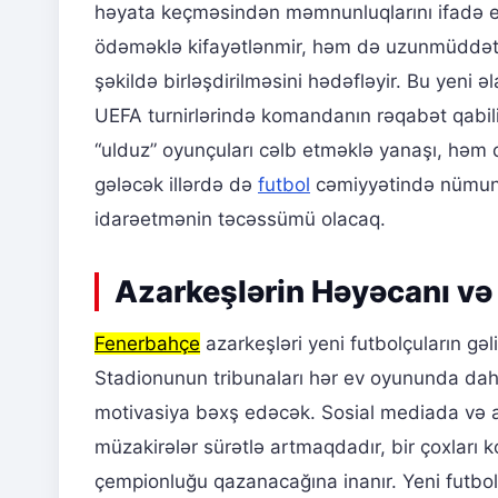
həyata keçməsindən məmnunluqlarını ifadə 
ödəməklə kifayətlənmir, həm də uzunmüddətli i
şəkildə birləşdirilməsini hədəfləyir. Bu yeni 
UEFA turnirlərində komandanın rəqabət qabiliy
“ulduz” oyunçuları cəlb etməklə yanaşı, həm
gələcək illərdə də
futbol
cəmiyyətində nümunəv
idarəetmənin təcəssümü olacaq.
Azarkeşlərin Həyəcanı və
Fenerbahçe
azarkeşləri yeni futbolçuların gəl
Stadionunun tribunaları hər ev oyununda da
motivasiya bəxş edəcək. Sosial mediada və a
müzakirələr sürətlə artmaqdadır, bir çoxlar
çempionluğu qazanacağına inanır. Yeni futbol