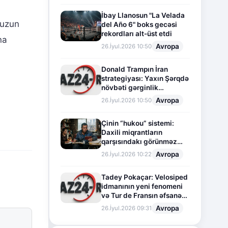
İbay Llanosun "La Velada
 uzun
del Año 6" boks gecəsi
rekordları alt-üst etdi
na
Avropa
26.İyul.2026 10:50
Donald Trampın İran
strategiyası: Yaxın Şərqdə
növbəti gərginlik
mərhələsi
Avropa
26.İyul.2026 10:50
Çinin “hukou” sistemi:
Daxili miqrantların
qarşısındakı görünməz
sədd
Avropa
26.İyul.2026 10:22
Tadey Pokaçar: Velosiped
idmanının yeni fenomeni
və Tur de Fransın əfsanəvi
səhifəsi
Avropa
26.İyul.2026 09:31