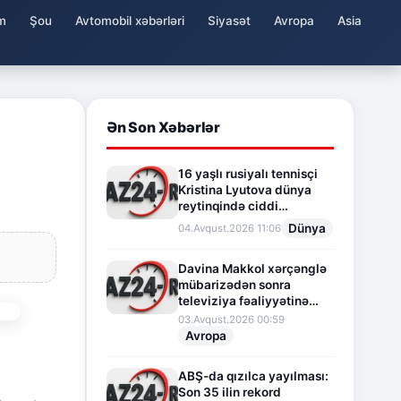
m
Şou
Avtomobil xəbərləri
Siyasət
Avropa
Asia
Ən Son Xəbərlər
16 yaşlı rusiyalı tennisçi
Kristina Lyutova dünya
reytinqində ciddi
irəliləyişə imza atdı
Dünya
04.Avqust.2026 11:06
Davina Makkol xərçənglə
mübarizədən sonra
televiziya fəaliyyətinə
fasilə verir
03.Avqust.2026 00:59
Avropa
ABŞ-da qızılca yayılması:
Son 35 ilin rekord