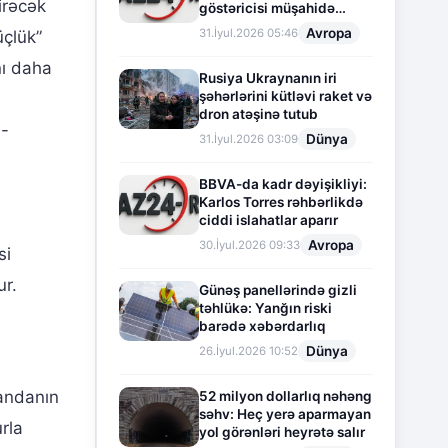
irəcək
göstəricisi müşahidə
olunur
Avropa
31.İyul.2026 05:46
üçlük”
nı daha
Rusiya Ukraynanın iri
şəhərlərini kütləvi raket və
dron atəşinə tutub
ı-
Dünya
31.İyul.2026 03:09
BBVA-da kadr dəyişikliyi:
Karlos Torres rəhbərlikdə
ciddi islahatlar aparır
Avropa
30.İyul.2026 09:33
si
ur.
Günəş panellərində gizli
təhlükə: Yanğın riski
barədə xəbərdarlıq
Dünya
26.İyul.2026 10:52
andanın
52 milyon dollarlıq nəhəng
səhv: Heç yerə aparmayan
rla
yol görənləri heyrətə salır