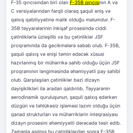
F-35 qırıcısından biri olan
F-35B qırıcısı
nın A və
C versiyalarından fərqli olaraq şaquli eniş və
qalxış qabiliyyətinə malik olduğu məlumdur. F-
35B təyyarələrinin inkişaf prosesində ciddi
çətinliklərlə üzləşilib və bu çətinliklər JSF
proqramında da gecikmələrə səbəb olub. F-35B,
şaquli qalxış və enişi təmin edəcək xüsusi
hazırlanmış bir mühərrikə sahib olduğu üçün JSF
proqramının ləngiməsində əhəmiyyətli pay sahibi
olub. Qarşılaşılan çətinliklər bəzi dizayn
dəyişiklikləri ilə aradan qaldırılıb. Təyyarənin
aerodinamik quruluşunun, şaquli qalxış edərkən
düzgün və təhlükəsiz işləməsi lazım olduğu üçün
qanad strukturları və mühərriklərin inteqrasiyası
dizayn prosesini əhəmiyyətli dərəcədə təsir edib.
Zamanla aşılmış bu çətinliklərdən sonra F-35B