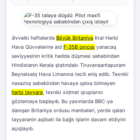
Əvvəlki həftələrdə
Böyük Britaniya
Kral Hərbi
Hava Qüvvələrinə aid
F-35B qırıcısı
yanacaq
səviyyəsinin kritik həddə düşməsi səbəbindən
Hindistanın Kerala ştatındakı Tiruvanaantapuram
Beynəlxalq Hava Limanına təcili eniş edib. Texniki
nasazlıq səbəbindən havaya qalxa bilməyən
hərbi təyyarə
, texniki xidmət qruplarını
gözləməyə başlayıb. Bu yaxınlarda BBC-yə
danışan Britaniya ordusu mənbələri, yerdə qalan
təyyarənin aqibəti ilə bağlı işlərin davam etdiyini
açıqlayıb.