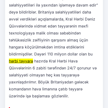
səlahiyyətliləri ilə yaxından işləməyə davam edir"
deyə bildiriblər. Britaniya səlahiyyətliləri daha
əvvəl verdikləri açıqlamalarda, Kral Hərbi Dəniz
Qüvvələrində xidmət edən təyyarənin məxfi
texnologiyaya malik olması səbəbindən
təhlükəsizlik zəifliyinin qarşısını almaq üçün
hangara köçürülməkdən imtina etdiklərini
bildirmişdilər. Dəyəri 110 milyon dollar olan bu
hərbi təyyarə
hazırda Kral Hərbi Hava
Qüvvələrinin 6 zabiti tərəfindən 24/7 qorunur və
səlahiyyəti olmayan heç kəs təyyarəyə
yaxınlaşdırılmır. Böyük Britaniyadan gələcək
komandanın hava limanına çatıb təyyarə
üzərində işə başlaması gözlənilir.