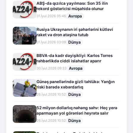
ABŞ-da qızılca yayılması: Son 35 ilin
rekord göstəricisi müşahidə olunur
Avropa
31.İyul.2026 05:46
Rusiya Ukraynanın iri şəhərlərini kütləvi
raket və dron atəşinə tutub
Dünya
31.İyul.2026 03:09
BBVA-da kadr dəyişikliyi: Karlos Torres
rəhbərlikdə ciddi islahatlar aparır
Avropa
30.İyul.2026 09:33
Günəş panellərində gizli təhlükə: Yanğın
riski barədə xəbərdarlıq
Dünya
26.İyul.2026 10:52
52 milyon dollarlıq nəhəng səhv: Heç yerə
aparmayan yol görənləri heyrətə salır
Dünya
26.İyul.2026 10:52