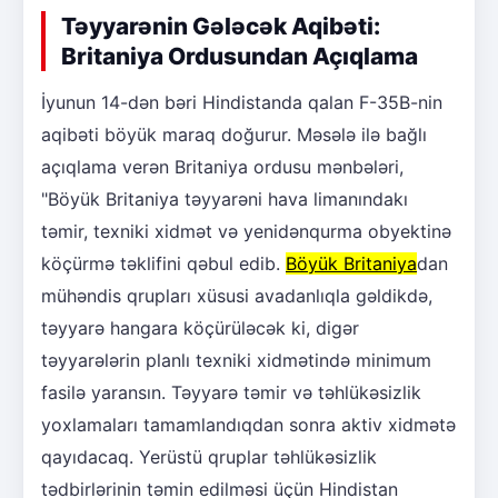
Təyyarənin Gələcək Aqibəti:
Britaniya Ordusundan Açıqlama
İyunun 14-dən bəri Hindistanda qalan F-35B-nin
aqibəti böyük maraq doğurur. Məsələ ilə bağlı
açıqlama verən Britaniya ordusu mənbələri,
"Böyük Britaniya təyyarəni hava limanındakı
təmir, texniki xidmət və yenidənqurma obyektinə
köçürmə təklifini qəbul edib.
Böyük Britaniya
dan
mühəndis qrupları xüsusi avadanlıqla gəldikdə,
təyyarə hangara köçürüləcək ki, digər
təyyarələrin planlı texniki xidmətində minimum
fasilə yaransın. Təyyarə təmir və təhlükəsizlik
yoxlamaları tamamlandıqdan sonra aktiv xidmətə
qayıdacaq. Yerüstü qruplar təhlükəsizlik
tədbirlərinin təmin edilməsi üçün Hindistan