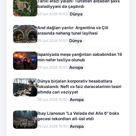
Tarixi ərazi yalanı: Turistləri aldadan şəxs
bələdiyyəni də çaşdırdı
Dünya
26.İyul.2026 10:52
And dağları yarılır: Argentina və Çili
arasında nəhəng tunel layihəsi
Dünya
26.İyul.2026 10:51
İspaniyada meşə yanğınları səbəbindən 19
min nəfər təxliyə olunub
Avropa
26.İyul.2026 10:51
Dünya birjaları korporativ hesabatlara
fokuslanıb: Neft və faiz dərəcələrinin təsiri
altında cari vəziyyət
Avropa
26.İyul.2026 10:50
İbay Llanosun "La Velada del Año 6" boks
gecəsi rekordları alt-üst etdi
Avropa
26.İyul.2026 10:50