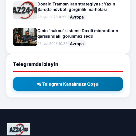
Donald Trampın İran strategiyası: Yaxın
Şərqdə növbəti gərginlik mərhələsi
Avropa
26.İyul.2026 10:50
Çinin “hukou” sistemi: Daxili miqrantların
qarşısındakı görünməz sədd
Avropa
26.İyul.2026 10:22
Telegramda izləyin
📲 Telegram Kanalımıza Qoşul