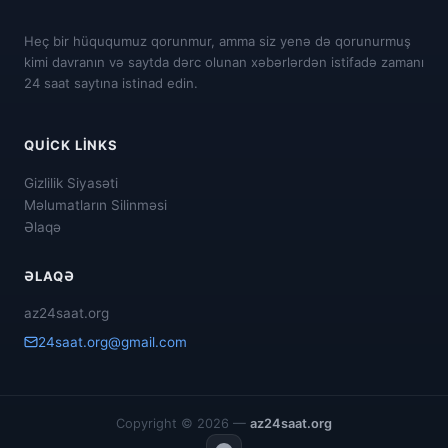
Heç bir hüququmuz qorunmur, amma siz yenə də qorunurmuş
kimi davranın və saytda dərc olunan xəbərlərdən istifadə zamanı
24 saat saytına istinad edin.
QUICK LINKS
Gizlilik Siyasəti
Məlumatların Silinməsi
Əlaqə
ƏLAQƏ
az24saat.org
24saat.org@gmail.com
Copyright © 2026 —
az24saat.org