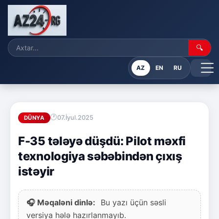
🔍
AZ
EN
RU
07.İyul.2025
DÜNYA
F-35 tələyə düşdü: Pilot məxfi
texnologiya səbəbindən çıxış
istəyir
🎧 Məqaləni dinlə:
Bu yazı üçün səsli
versiya hələ hazırlanmayıb.