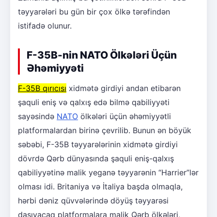
təyyarələri bu gün bir çox ölkə tərəfindən
istifadə olunur.
F-35B-nin NATO Ölkələri Üçün
Əhəmiyyəti
F-35B qırıcısı
xidmətə girdiyi andan etibarən
şaquli eniş və qalxış edə bilmə qabiliyyəti
sayəsində
NATO
ölkələri üçün əhəmiyyətli
platformalardan birinə çevrilib. Bunun ən böyük
səbəbi, F-35B təyyarələrinin xidmətə girdiyi
dövrdə Qərb dünyasında şaquli eniş-qalxış
qabiliyyətinə malik yeganə təyyarənin “Harrier”lər
olması idi. Britaniya və İtaliya başda olmaqla,
hərbi dəniz qüvvələrində döyüş təyyarəsi
daşıyacaq platformalara malik Qərb ölkələri,