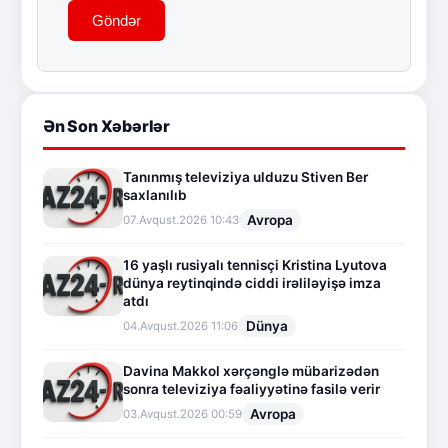
Göndər
Ən Son Xəbərlər
Tanınmış televiziya ulduzu Stiven Ber
saxlanılıb
Avropa
07.Avqust.2026 10:43
16 yaşlı rusiyalı tennisçi Kristina Lyutova
dünya reytinqində ciddi irəliləyişə imza
atdı
Dünya
04.Avqust.2026 11:06
Davina Makkol xərçənglə mübarizədən
sonra televiziya fəaliyyətinə fasilə verir
Avropa
03.Avqust.2026 00:59