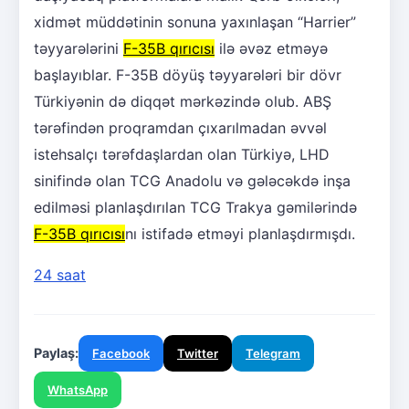
xidmət müddətinin sonuna yaxınlaşan “Harrier”
təyyarələrini
F-35B qırıcısı
ilə əvəz etməyə
başlayıblar. F-35B döyüş təyyarələri bir dövr
Türkiyənin də diqqət mərkəzində olub. ABŞ
tərəfindən proqramdan çıxarılmadan əvvəl
istehsalçı tərəfdaşlardan olan Türkiyə, LHD
sinifində olan TCG Anadolu və gələcəkdə inşa
edilməsi planlaşdırılan TCG Trakya gəmilərində
F-35B qırıcısı
nı istifadə etməyi planlaşdırmışdı.
24 saat
Paylaş:
Facebook
Twitter
Telegram
WhatsApp