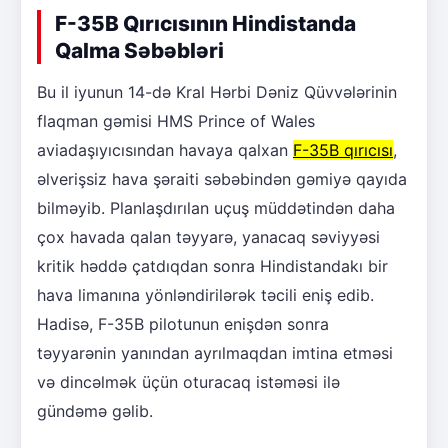
F-35B Qırıcısının Hindistanda
Qalma Səbəbləri
Bu il iyunun 14-də Kral Hərbi Dəniz Qüvvələrinin
flaqman gəmisi HMS Prince of Wales
aviadaşıyıcısından havaya qalxan
F-35B qırıcısı
,
əlverişsiz hava şəraiti səbəbindən gəmiyə qayıda
bilməyib. Planlaşdırılan uçuş müddətindən daha
çox havada qalan təyyarə, yanacaq səviyyəsi
kritik həddə çatdıqdan sonra Hindistandakı bir
hava limanına yönləndirilərək təcili eniş edib.
Hadisə, F-35B pilotunun enişdən sonra
təyyarənin yanından ayrılmaqdan imtina etməsi
və dincəlmək üçün oturacaq istəməsi ilə
gündəmə gəlib.