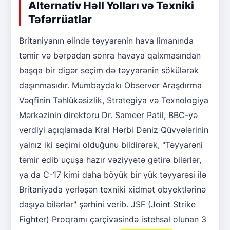
Alternativ Həll Yolları və Texniki
Təfərrüatlar
Britaniyanın əlində təyyarənin hava limanında
təmir və bərpadan sonra havaya qalxmasından
başqa bir digər seçim də təyyarənin sökülərək
daşınmasıdır. Mumbaydakı Observer Araşdırma
Vəqfinin Təhlükəsizlik, Strategiya və Texnologiya
Mərkəzinin direktoru Dr. Sameer Patil, BBC-yə
verdiyi açıqlamada Kral Hərbi Dəniz Qüvvələrinin
yalnız iki seçimi olduğunu bildirərək, "Təyyarəni
təmir edib uçuşa hazır vəziyyətə gətirə bilərlər,
ya da C-17 kimi daha böyük bir yük təyyarəsi ilə
Britaniyada yerləşən texniki xidmət obyektlərinə
daşıya bilərlər" şərhini verib. JSF (Joint Strike
Fighter) Proqramı çərçivəsində istehsal olunan 3