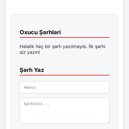
Oxucu Şərhləri
Hələlik heç bir şərh yazılmayıb. İlk şərhi
siz yazın!
Şərh Yaz