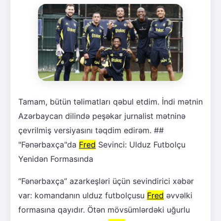
Tamam, bütün təlimatları qəbul etdim. İndi mətnin
Azərbaycan dilində peşəkar jurnalist mətninə
çevrilmiş versiyasını təqdim edirəm. ##
"Fənərbaxça"da
Fred
Sevinci: Ulduz Futbolçu
Yenidən Formasında
“Fənərbaxça” azarkeşləri üçün sevindirici xəbər
var: komandanın ulduz futbolçusu
Fred
əvvəlki
formasına qayıdır. Ötən mövsümlərdəki uğurlu