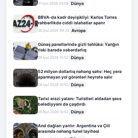
Dünya
31.İyul.2026 03:09
BBVA-da kadr dəyişikliyi: Karlos Torres
rəhbərlikdə ciddi islahatlar aparır
Avropa
30.İyul.2026 09:33
Günəş panellərində gizli təhlükə: Yanğın
riski barədə xəbərdarlıq
Dünya
26.İyul.2026 10:52
52 milyon dollarlıq nəhəng səhv: Heç yerə
aparmayan yol görənləri heyrətə salır
Dünya
26.İyul.2026 10:52
Tarixi ərazi yalanı: Turistləri aldadan şəxs
bələdiyyəni də çaşdırdı
Dünya
26.İyul.2026 10:52
And dağları yarılır: Argentina və Çili
arasında nəhəng tunel layihəsi