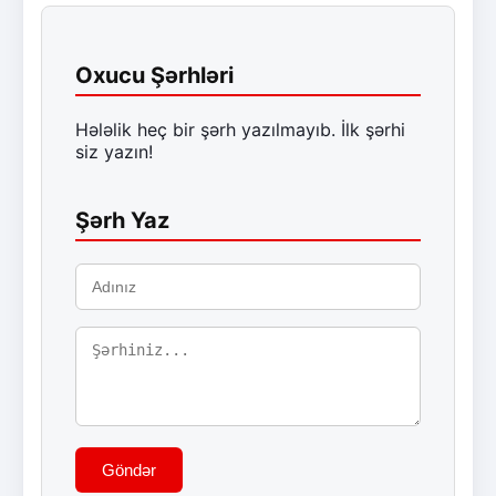
Oxucu Şərhləri
Hələlik heç bir şərh yazılmayıb. İlk şərhi
siz yazın!
Şərh Yaz
Göndər