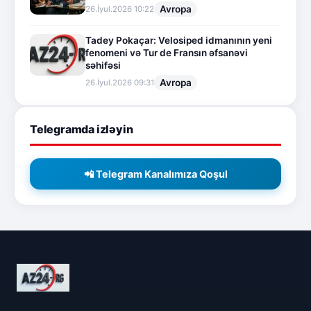
Avropa
26.İyul.2026 10:22
Tadey Pokaçar: Velosiped idmanının yeni
fenomeni və Tur de Fransın əfsanəvi
səhifəsi
Avropa
26.İyul.2026 09:31
Telegramda izləyin
📲 Telegram Kanalımıza Qoşul