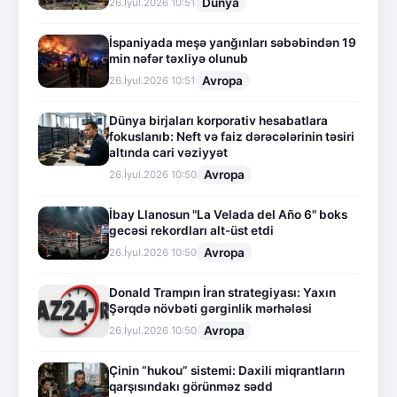
Dünya
26.İyul.2026 10:51
İspaniyada meşə yanğınları səbəbindən 19
min nəfər təxliyə olunub
Avropa
26.İyul.2026 10:51
Dünya birjaları korporativ hesabatlara
fokuslanıb: Neft və faiz dərəcələrinin təsiri
altında cari vəziyyət
Avropa
26.İyul.2026 10:50
İbay Llanosun "La Velada del Año 6" boks
gecəsi rekordları alt-üst etdi
Avropa
26.İyul.2026 10:50
Donald Trampın İran strategiyası: Yaxın
Şərqdə növbəti gərginlik mərhələsi
Avropa
26.İyul.2026 10:50
Çinin “hukou” sistemi: Daxili miqrantların
qarşısındakı görünməz sədd