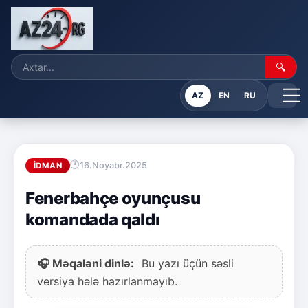
🔍
AZ
EN
RU
16.Noyabr.2025
İDMAN
Fenerbahçe oyunçusu
komandada qaldı
🎧 Məqaləni dinlə:
Bu yazı üçün səsli
versiya hələ hazırlanmayıb.