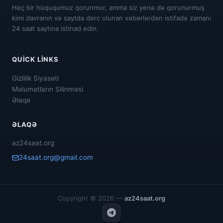
Heç bir hüququmuz qorunmur, amma siz yenə də qorunurmuş
kimi davranın və saytda dərc olunan xəbərlərdən istifadə zamanı
24 saat saytına istinad edin.
QUICK LINKS
Gizlilik Siyasəti
Məlumatların Silinməsi
Əlaqə
ƏLAQƏ
az24saat.org
24saat.org@gmail.com
Copyright © 2026 —
az24saat.org