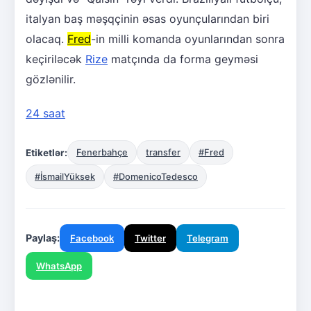
italyan baş məşqçinin əsas oyunçularından biri
olacaq.
Fred
-in milli komanda oyunlarından sonra
keçiriləcək
Rize
matçında da forma geyməsi
gözlənilir.
24 saat
Etiketlər:
Fenerbahçe
transfer
#Fred
#İsmailYüksek
#DomenicoTedesco
Paylaş:
Facebook
Twitter
Telegram
WhatsApp