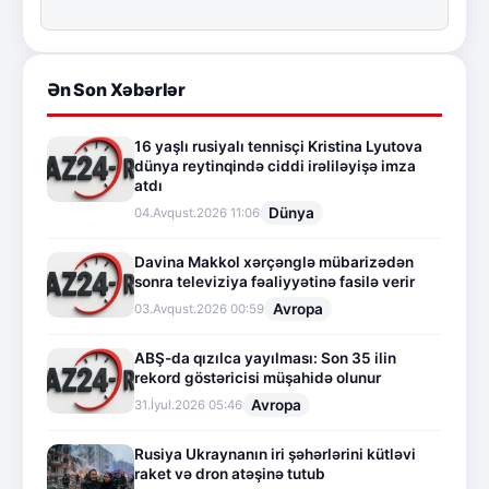
Ən Son Xəbərlər
16 yaşlı rusiyalı tennisçi Kristina Lyutova
dünya reytinqində ciddi irəliləyişə imza
atdı
Dünya
04.Avqust.2026 11:06
Davina Makkol xərçənglə mübarizədən
sonra televiziya fəaliyyətinə fasilə verir
Avropa
03.Avqust.2026 00:59
ABŞ-da qızılca yayılması: Son 35 ilin
rekord göstəricisi müşahidə olunur
Avropa
31.İyul.2026 05:46
Rusiya Ukraynanın iri şəhərlərini kütləvi
raket və dron atəşinə tutub