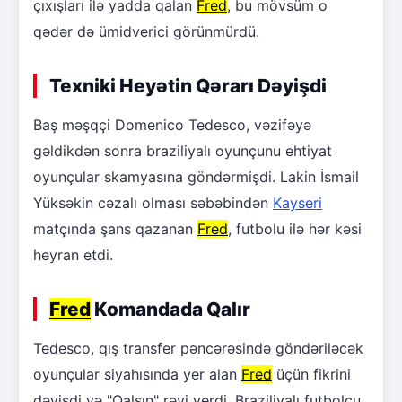
çıxışları ilə yadda qalan
Fred
, bu mövsüm o
qədər də ümidverici görünmürdü.
Texniki Heyətin Qərarı Dəyişdi
Baş məşqçi Domenico Tedesco, vəzifəyə
gəldikdən sonra braziliyalı oyunçunu ehtiyat
oyunçular skamyasına göndərmişdi. Lakin İsmail
Yüksəkin cəzalı olması səbəbindən
Kayseri
matçında şans qazanan
Fred
, futbolu ilə hər kəsi
heyran etdi.
Fred
Komandada Qalır
Tedesco, qış transfer pəncərəsində göndəriləcək
oyunçular siyahısında yer alan
Fred
üçün fikrini
dəyişdi və "Qalsın" rəyi verdi. Braziliyalı futbolçu,