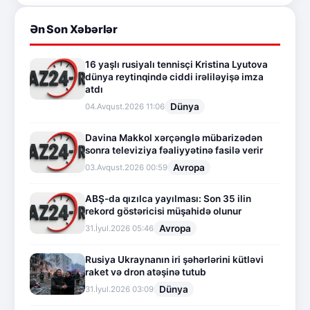
Ən Son Xəbərlər
16 yaşlı rusiyalı tennisçi Kristina Lyutova
dünya reytinqində ciddi irəliləyişə imza
atdı
Dünya
04.Avqust.2026 11:06
Davina Makkol xərçənglə mübarizədən
sonra televiziya fəaliyyətinə fasilə verir
Avropa
03.Avqust.2026 00:59
ABŞ-da qızılca yayılması: Son 35 ilin
rekord göstəricisi müşahidə olunur
Avropa
31.İyul.2026 05:46
Rusiya Ukraynanın iri şəhərlərini kütləvi
raket və dron atəşinə tutub
Dünya
31.İyul.2026 03:09