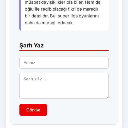
müsbət dəyişikliklər ola bilər. Həm də
oğlu ilə rəqib olacağı fikri də maraqlı
bir detalldır. Bu, super liqa oyunlarını
daha da maraqlı edəcək.
Şərh Yaz
Göndər