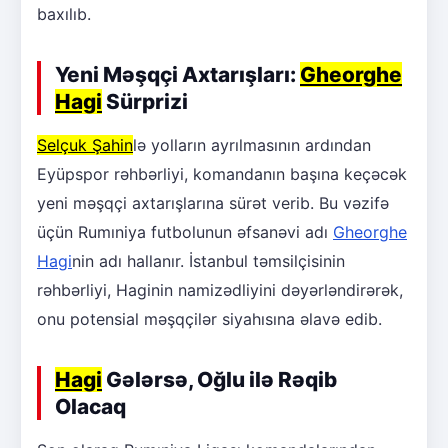
baxılıb.
Yeni Məşqçi Axtarışları:
Gheorghe
Hagi
Sürprizi
Selçuk Şahin
lə yolların ayrılmasının ardından
Eyüpspor rəhbərliyi, komandanın başına keçəcək
yeni məşqçi axtarışlarına sürət verib. Bu vəzifə
üçün Rumıniya futbolunun əfsanəvi adı
Gheorghe
Hagi
nin adı hallanır. İstanbul təmsilçisinin
rəhbərliyi, Haginin namizədliyini dəyərləndirərək,
onu potensial məşqçilər siyahısına əlavə edib.
Hagi
Gələrsə, Oğlu ilə Rəqib
Olacaq