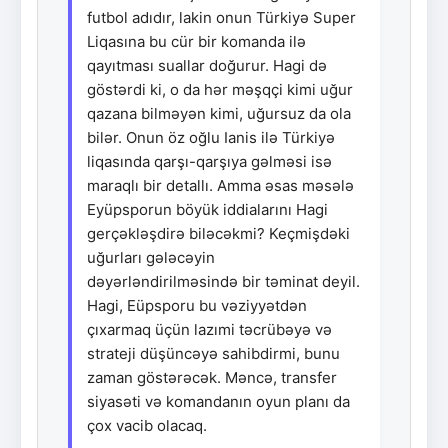
futbol adıdır, lakin onun Türkiyə Super
Liqasına bu cür bir komanda ilə
qayıtması suallar doğurur. Hagi də
göstərdi ki, o da hər məşqçi kimi uğur
qazana bilməyən kimi, uğursuz da ola
bilər. Onun öz oğlu Ianis ilə Türkiyə
liqasında qarşı-qarşıya gəlməsi isə
maraqlı bir detallı. Amma əsas məsələ
Eyüpsporun böyük iddialarını Hagi
gerçəkləşdirə biləcəkmi? Keçmişdəki
uğurları gələcəyin
dəyərləndirilməsində bir təminat deyil.
Hagi, Eüpsporu bu vəziyyətdən
çıxarmaq üçün lazımi təcrübəyə və
strateji düşüncəyə sahibdirmi, bunu
zaman göstərəcək. Məncə, transfer
siyasəti və komandanın oyun planı da
çox vacib olacaq.