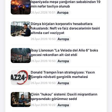
İspaniyada meşə yanğınları səbəbindən 19
min nəfər təxliyə olunub
Avropa
26.İyul.2026 10:51
Dünya birjaları korporativ hesabatlara
fokuslanıb: Neft və faiz dərəcələrinin təsiri
altında cari vəziyyət
Avropa
26.İyul.2026 10:50
İbay Llanosun "La Velada del Año 6" boks
gecəsi rekordları alt-üst etdi
Avropa
26.İyul.2026 10:50
Donald Trampın İran strategiyası: Yaxın
Şərqdə növbəti gərginlik mərhələsi
Avropa
26.İyul.2026 10:50
Çinin “hukou” sistemi: Daxili miqrantların
qarşısındakı görünməz sədd
Avropa
26.İyul.2026 10:22