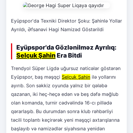
Eyüpspor'da Texniki Direktor Şoku: Şahinlə Yollar
Ayrıldı, Əfsanəvi Hagi Namizəd Göstərildi
Eyüpspor'da Gözlənilməz Ayrılıq:
Selçuk Şahin
Era Bitdi
Trendyol Süper Ligdə uğursuz nəticələr göstərən
Eyüpspor, baş məşqçi
Selçuk Şahin
ilə yollarını
ayırıb. Son səkkiz oyunda yalnız bir qələbə
qazanan, iki heç-heçə edən və beş dəfə məğlub
olan komanda, turnir cədvəlində 16-cı pillədə
qərarlaşıb. Bu durumdan sonra klub rəhbərliyi
təcili toplantı keçirərək yeni məşqçi axtarışlarına
başlayıb və namizədlər siyahısına yenidən