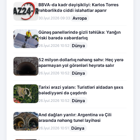
BBVA-da kadr dəyişikliyi: Karlos Torres
rəhbərlikdə ciddi islahatlar aparır
Avropa
30.İyul.2026 09:33
Günəş panellərində gizli təhlükə: Yanğın
riski barədə xəbərdarlıq
Dünya
26.İyul.2026 10:52
52 milyon dollarlıq nəhəng səhv: Heç yerə
aparmayan yol görənləri heyrətə salır
Dünya
26.İyul.2026 10:52
Tarixi ərazi yalanı: Turistləri aldadan şəxs
bələdiyyəni də çaşdırdı
Dünya
26.İyul.2026 10:52
And dağları yarılır: Argentina və Çili
arasında nəhəng tunel layihəsi
Dünya
26.İyul.2026 10:51