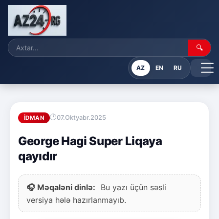
🔍
AZ
EN
RU
07.Oktyabr.2025
İDMAN
George Hagi Super Liqaya
qayıdır
🎧 Məqaləni dinlə:
Bu yazı üçün səsli
versiya hələ hazırlanmayıb.