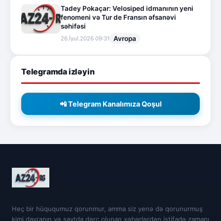
Tadey Pokaçar: Velosiped idmanının yeni
fenomeni və Tur de Fransın əfsanəvi
səhifəsi
Avropa
26.İyul.2026 09:31
Telegramda izləyin
📲 Telegram Kanalımıza Qoşul
Heç bir hüququmuz qorunmur, amma siz yenə də qorunurmuş
kimi davranın və saytda dərc olunan xəbərlərdən istifadə zamanı