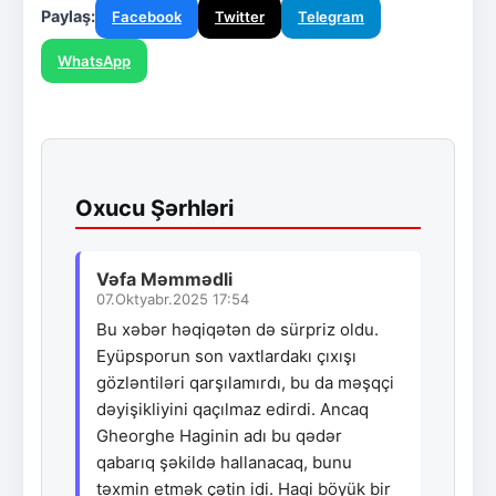
Paylaş:
Facebook
Twitter
Telegram
WhatsApp
Oxucu Şərhləri
Vəfa Məmmədli
07.Oktyabr.2025 17:54
Bu xəbər həqiqətən də sürpriz oldu.
Eyüpsporun son vaxtlardakı çıxışı
gözləntiləri qarşılamırdı, bu da məşqçi
dəyişikliyini qaçılmaz edirdi. Ancaq
Gheorghe Haginin adı bu qədər
qabarıq şəkildə hallanacaq, bunu
təxmin etmək çətin idi. Hagi böyük bir