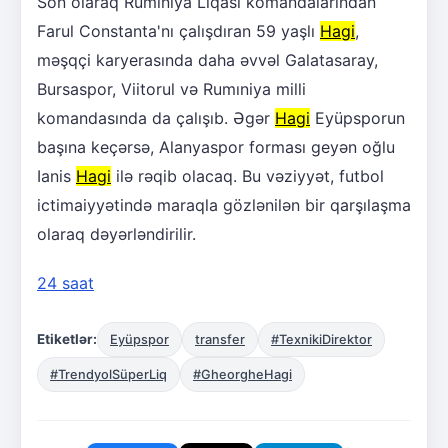
Son olaraq Rumıniya Liqası komandalarından
Farul Constanta'nı çalışdıran 59 yaşlı
Hagi
,
məşqçi karyerasında daha əvvəl Galatasaray,
Bursaspor, Viitorul və Rumıniya milli
komandasında da çalışıb. Əgər
Hagi
Eyüpsporun
başına keçərsə, Alanyaspor forması geyən oğlu
Ianis
Hagi
ilə rəqib olacaq. Bu vəziyyət, futbol
ictimaiyyətində maraqla gözlənilən bir qarşılaşma
olaraq dəyərləndirilir.
24 saat
Etiketlər:
Eyüpspor
transfer
#TexnikiDirektor
#TrendyolSüperLiq
#GheorgheHagi