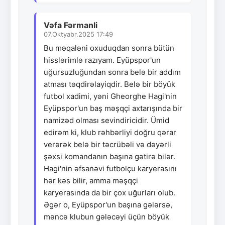
Vəfa Fərmanli
07.Oktyabr.2025 17:49
Bu məqaləni oxuduqdan sonra bütün
hisslərimlə razıyam. Eyüpspor'un
uğursuzluğundan sonra belə bir addım
atması təqdirəlayiqdir. Belə bir böyük
futbol xadimi, yəni Gheorghe Hagi'nin
Eyüpspor'un baş məşqçi axtarışında bir
namizəd olması sevindiricidir. Ümid
edirəm ki, klub rəhbərliyi doğru qərar
verərək belə bir təcrübəli və dəyərli
şəxsi komandanın başına gətirə bilər.
Hagi'nin əfsanəvi futbolçu karyerasını
hər kəs bilir, amma məşqçi
karyerasında da bir çox uğurları olub.
Əgər o, Eyüpspor'un başına gələrsə,
məncə klubun gələcəyi üçün böyük