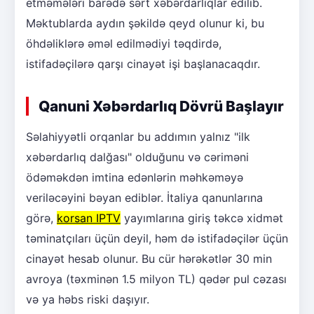
etməmələri barədə sərt xəbərdarlıqlar edilib.
Məktublarda aydın şəkildə qeyd olunur ki, bu
öhdəliklərə əməl edilmədiyi təqdirdə,
istifadəçilərə qarşı cinayət işi başlanacaqdır.
Qanuni Xəbərdarlıq Dövrü Başlayır
Səlahiyyətli orqanlar bu addımın yalnız "ilk
xəbərdarlıq dalğası" olduğunu və cəriməni
ödəməkdən imtina edənlərin məhkəməyə
veriləcəyini bəyan ediblər. İtaliya qanunlarına
görə,
korsan IPTV
yayımlarına giriş təkcə xidmət
təminatçıları üçün deyil, həm də istifadəçilər üçün
cinayət hesab olunur. Bu cür hərəkətlər 30 min
avroya (təxminən 1.5 milyon TL) qədər pul cəzası
və ya həbs riski daşıyır.