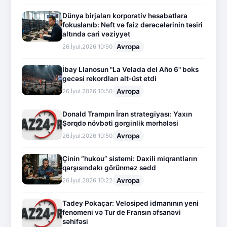
Dünya birjaları korporativ hesabatlara
fokuslanıb: Neft və faiz dərəcələrinin təsiri
altında cari vəziyyət
Avropa
26.İyul.2026 10:50
İbay Llanosun "La Velada del Año 6" boks
gecəsi rekordları alt-üst etdi
Avropa
26.İyul.2026 10:50
Donald Trampın İran strategiyası: Yaxın
Şərqdə növbəti gərginlik mərhələsi
Avropa
26.İyul.2026 10:50
Çinin “hukou” sistemi: Daxili miqrantların
qarşısındakı görünməz sədd
Avropa
26.İyul.2026 10:22
Tadey Pokaçar: Velosiped idmanının yeni
fenomeni və Tur de Fransın əfsanəvi
səhifəsi