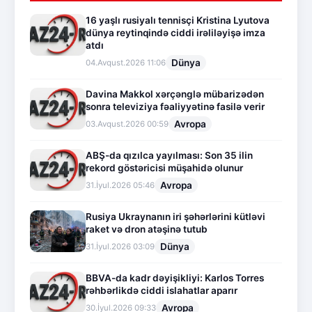
16 yaşlı rusiyalı tennisçi Kristina Lyutova
dünya reytinqində ciddi irəliləyişə imza
atdı
Dünya
04.Avqust.2026 11:06
Davina Makkol xərçənglə mübarizədən
sonra televiziya fəaliyyətinə fasilə verir
Avropa
03.Avqust.2026 00:59
ABŞ-da qızılca yayılması: Son 35 ilin
rekord göstəricisi müşahidə olunur
Avropa
31.İyul.2026 05:46
Rusiya Ukraynanın iri şəhərlərini kütləvi
raket və dron atəşinə tutub
Dünya
31.İyul.2026 03:09
BBVA-da kadr dəyişikliyi: Karlos Torres
rəhbərlikdə ciddi islahatlar aparır
Avropa
30.İyul.2026 09:33