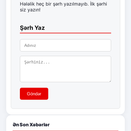
Hələlik heç bir şərh yazılmayıb. İlk şərhi
siz yazın!
Şərh Yaz
Göndər
Ən Son Xəbərlər