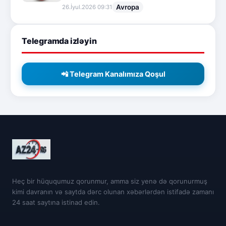
Avropa
26.İyul.2026 09:31
Telegramda izləyin
📲 Telegram Kanalımıza Qoşul
Heç bir hüququmuz qorunmur, amma siz yenə də qorunurmuş
kimi davranın və saytda dərc olunan xəbərlərdən istifadə zamanı
24 saat saytına istinad edin.