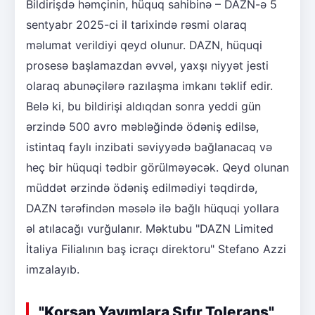
Bildirişdə həmçinin, hüquq sahibinə – DAZN-ə 5
sentyabr 2025-ci il tarixində rəsmi olaraq
məlumat verildiyi qeyd olunur. DAZN, hüquqi
prosesə başlamazdan əvvəl, yaxşı niyyət jesti
olaraq abunəçilərə razılaşma imkanı təklif edir.
Belə ki, bu bildirişi aldıqdan sonra yeddi gün
ərzində 500 avro məbləğində ödəniş edilsə,
istintaq faylı inzibati səviyyədə bağlanacaq və
heç bir hüquqi tədbir görülməyəcək. Qeyd olunan
müddət ərzində ödəniş edilmədiyi təqdirdə,
DAZN tərəfindən məsələ ilə bağlı hüquqi yollara
əl atılacağı vurğulanır. Məktubu "DAZN Limited
İtaliya Filialının baş icraçı direktoru" Stefano Azzi
imzalayıb.
"Korsan Yayımlara Sıfır Tolerans"