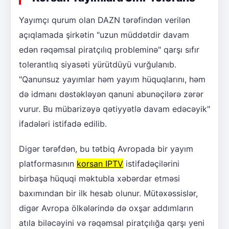
Yayımçı qurum olan DAZN tərəfindən verilən
açıqlamada şirkətin "uzun müddətdir davam
edən rəqəmsal piratçılıq probleminə" qarşı sıfır
tolerantlıq siyasəti yürütdüyü vurğulanıb.
"Qanunsuz yayımlar həm yayım hüquqlarını, həm
də idmanı dəstəkləyən qanuni abunəçilərə zərər
vurur. Bu mübarizəyə qətiyyətlə davam edəcəyik"
ifadələri istifadə edilib.
Digər tərəfdən, bu tətbiq Avropada bir yayım
platformasının
korsan IPTV
istifadəçilərini
birbaşa hüquqi məktubla xəbərdar etməsi
baxımından bir ilk hesab olunur. Mütəxəssislər,
digər Avropa ölkələrində də oxşar addımların
atıla biləcəyini və rəqəmsal piratçılığa qarşı yeni