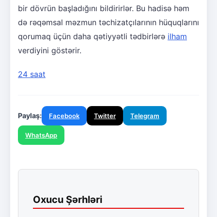
bir dövrün başladığını bildirirlər. Bu hadisə həm
də rəqəmsal məzmun təchizatçılarının hüquqlarını
qorumaq üçün daha qətiyyətli tədbirlərə
ilham
verdiyini göstərir.
24 saat
Paylaş:
Facebook
Twitter
Telegram
WhatsApp
Oxucu Şərhləri