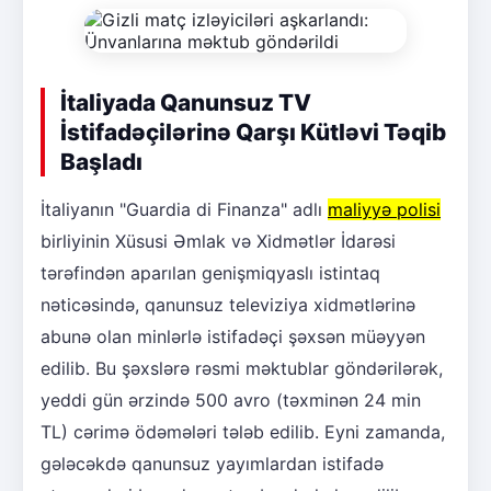
İtaliyada Qanunsuz TV
İstifadəçilərinə Qarşı Kütləvi Təqib
Başladı
İtaliyanın "Guardia di Finanza" adlı
maliyyə polisi
birliyinin Xüsusi Əmlak və Xidmətlər İdarəsi
tərəfindən aparılan genişmiqyaslı istintaq
nəticəsində, qanunsuz televiziya xidmətlərinə
abunə olan minlərlə istifadəçi şəxsən müəyyən
edilib. Bu şəxslərə rəsmi məktublar göndərilərək,
yeddi gün ərzində 500 avro (təxminən 24 min
TL) cərimə ödəmələri tələb edilib. Eyni zamanda,
gələcəkdə qanunsuz yayımlardan istifadə