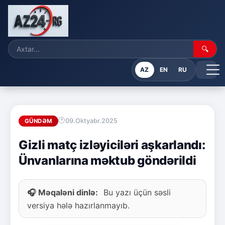
🔍
AZ
EN
RU
09.Oktyabr.2025
GÜNDƏM
Gizli matç izləyiciləri aşkarlandı:
Ünvanlarına məktub göndərildi
🎧 Məqaləni dinlə:
Bu yazı üçün səsli
versiya hələ hazırlanmayıb.