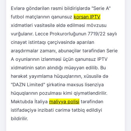
Evlərə göndərilən rəsmi bildirişlərdə "Serie A"
futbol matçlarının qanunsuz
korsan IPTV
xidmətləri vasitəsilə əldə edilməsi mövzusu
vurğulanır. Lecce Prokurorluğunun 7719/22 saylı
cinayət istintaqı çərçivəsində aparılan
araşdırmalar zamanı, abunəçilər tərəfindən Serie
A oyunlarının izlənməsi üçün qanunsuz IPTV
xidmətinin satın alındığı müəyyən edilib. Bu
hərəkət yayımlama hüquqlarının, xüsusilə də
"DAZN Limited" şirkətinə məxsus lisenziya
hüquqlarının pozulması kimi qiymətləndirilir.
Məktubda İtaliya
maliyyə polisi
tərəfindən
istifadəçiyə inzibati cərimə tətbiq edildiyi
bildirilir.