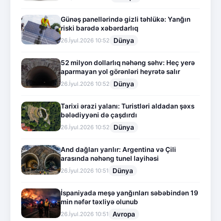
Günəş panellərində gizli təhlükə: Yanğın
riski barədə xəbərdarlıq
Dünya
26.İyul.2026 10:52
52 milyon dollarlıq nəhəng səhv: Heç yerə
aparmayan yol görənləri heyrətə salır
Dünya
26.İyul.2026 10:52
Tarixi ərazi yalanı: Turistləri aldadan şəxs
bələdiyyəni də çaşdırdı
Dünya
26.İyul.2026 10:52
And dağları yarılır: Argentina və Çili
arasında nəhəng tunel layihəsi
Dünya
26.İyul.2026 10:51
İspaniyada meşə yanğınları səbəbindən 19
min nəfər təxliyə olunub
Avropa
26.İyul.2026 10:51