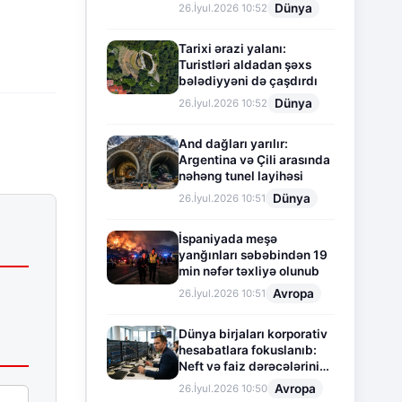
Dünya
26.İyul.2026 10:52
Tarixi ərazi yalanı:
Turistləri aldadan şəxs
bələdiyyəni də çaşdırdı
Dünya
26.İyul.2026 10:52
And dağları yarılır:
Argentina və Çili arasında
nəhəng tunel layihəsi
Dünya
26.İyul.2026 10:51
İspaniyada meşə
yanğınları səbəbindən 19
min nəfər təxliyə olunub
Avropa
26.İyul.2026 10:51
Dünya birjaları korporativ
hesabatlara fokuslanıb:
Neft və faiz dərəcələrinin
təsiri altında cari vəziyyət
Avropa
26.İyul.2026 10:50