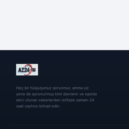
Heç bir hüququmuz qorunmur, amma siz
yenə də qorunurmuş kimi davranın və saytda
dərc olunan xəbərlərdən istifadə zamanı 24
saat saytına istinad edin.