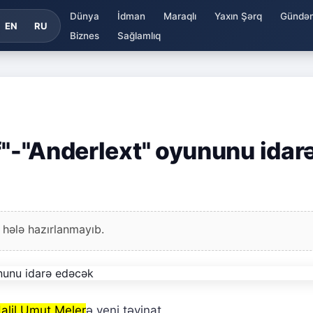
Dünya
İdman
Maraqlı
Yaxın Şərq
Gündə
EN
RU
Biznes
Sağlamlıq
f"-"Anderlext" oyununu idar
 hələ hazırlanmayıb.
alil Umut Meler
ə yeni təyinat