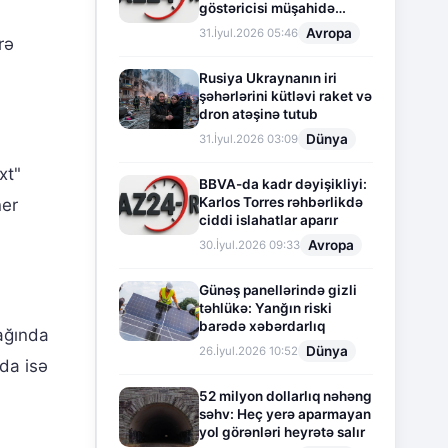
göstəricisi müşahidə
olunur
Avropa
31.İyul.2026 05:46
rə
Rusiya Ukraynanın iri
şəhərlərini kütləvi raket və
dron atəşinə tutub
Dünya
31.İyul.2026 03:09
xt"
BBVA-da kadr dəyişikliyi:
Karlos Torres rəhbərlikdə
ner
ciddi islahatlar aparır
Avropa
30.İyul.2026 09:33
Günəş panellərində gizli
təhlükə: Yanğın riski
barədə xəbərdarlıq
ağında
Dünya
26.İyul.2026 10:52
da isə
52 milyon dollarlıq nəhəng
səhv: Heç yerə aparmayan
yol görənləri heyrətə salır