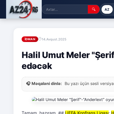
🔍
AZ
14.Avqust.2025
İDMAN
Halil Umut Meler "Şeri
edəcək
🎧 Məqaləni dinlə:
Bu yazı üçün səsli versiya
Tamam, hazıram. ##
UEFA Konfrans Liqası
:
H