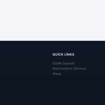
QUICK LINKS
Gizlilik Siyasəti
Məlumatların Silinməsi
Əlaqə