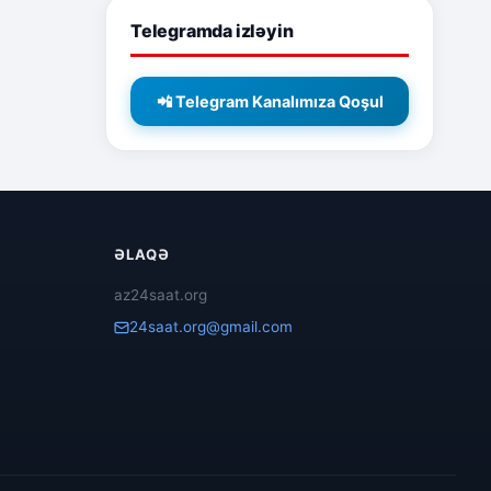
Telegramda izləyin
📲 Telegram Kanalımıza Qoşul
ƏLAQƏ
az24saat.org
24saat.org@gmail.com