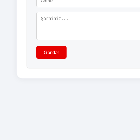
Göndər