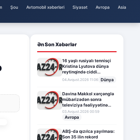
m
Şou
Avtomobil xəbərləri
Siyasət
Avropa
Asia
Ən Son Xəbərlər
16 yaşlı rusiyalı tennisçi
ə
Kristina Lyutova dünya
reytinqində ciddi
irəliləyişə imza atdı
Dünya
04.Avqust.2026 11:06
Davina Makkol xərçənglə
mübarizədən sonra
televiziya fəaliyyətinə
fasilə verir
03.Avqust.2026 00:59
Avropa
ABŞ-da qızılca yayılması:
Son 35 ilin rekord