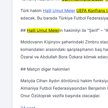
Türk hakim
Halil Umut Meler
UEFA Konfrans L
edəcək. Bu barədə Türkiyə Futbol Federasiya
##
Halil Umut Meler
in hakimliyi ilə "Şerif" – 
Moldovanın Kişinyov şəhərindəki Zimbru stadi
komandaları arasındakı qarşılaşmanın baş h
Özaral və Abdullah Bora Özkara kömək edəcə
## Matçın digər hakimləri
Matçda Cihan Aydın dördüncü hakim funksiyas
Almaniya Futbol Federasiyasından Benjamin B
Onur Özütoprak vəzifə başında olacaqlar.