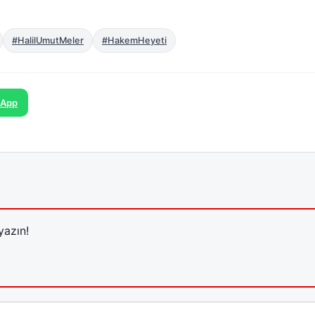
#HalilUmutMeler
#HakemHeyeti
sApp
yazın!