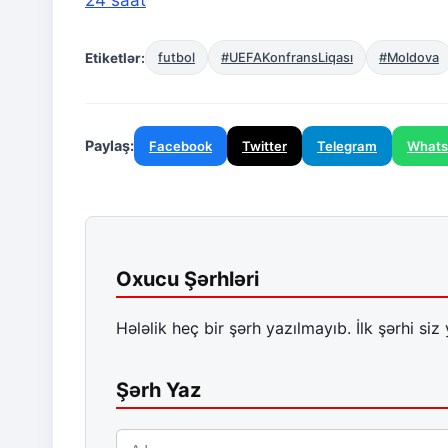
24 saat
Etiketlər:
futbol
#UEFAKonfransLiqası
#Moldova
Paylaş:
Facebook
Twitter
Telegram
What
Oxucu Şərhləri
Hələlik heç bir şərh yazılmayıb. İlk şərhi siz 
Şərh Yaz