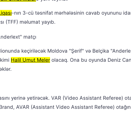
iqası
-nın 3-cü təsnifat mərhələsinin cavab oyununu ida
sı (TFF) məlumat yayıb.
"Anderlext" matçı
onunda keçiriləcək Moldova "Şerif" və Belçika "Anderle
akimi
Halil Umut Meler
olacaq. Ona bu oyunda Deniz Ca
klər.
ını yerinə yetirəcək. VAR (Video Assistant Referee) ot
rand, AVAR (Assistant Video Assistant Referee) otağın