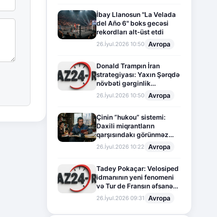
İbay Llanosun "La Velada
del Año 6" boks gecəsi
rekordları alt-üst etdi
Avropa
26.İyul.2026 10:50
Donald Trampın İran
strategiyası: Yaxın Şərqdə
növbəti gərginlik
mərhələsi
Avropa
26.İyul.2026 10:50
Çinin “hukou” sistemi:
Daxili miqrantların
qarşısındakı görünməz
sədd
Avropa
26.İyul.2026 10:22
Tadey Pokaçar: Velosiped
idmanının yeni fenomeni
və Tur de Fransın əfsanəvi
səhifəsi
Avropa
26.İyul.2026 09:31