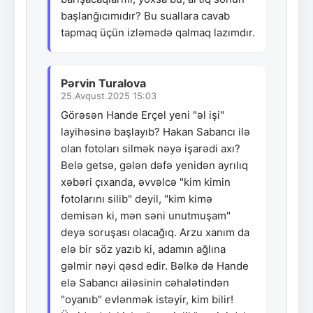
başlanğıcımıdır? Bu suallara cavab
tapmaq üçün izləmədə qalmaq lazımdır.
Pərvin Turalova
25.Avqust.2025 15:03
Görəsən Hande Erçel yeni "əl işi"
layihəsinə başlayıb? Hakan Sabancı ilə
olan fotoları silmək nəyə işarədi axı?
Belə getsə, gələn dəfə yenidən ayrılıq
xəbəri çıxanda, əvvəlcə "kim kimin
fotolarını silib" deyil, "kim kimə
demisən ki, mən səni unutmuşam"
deyə soruşası olacağıq. Arzu xanım da
elə bir söz yazıb ki, adamın ağlına
gəlmir nəyi qəsd edir. Bəlkə də Hande
elə Sabancı ailəsinin cəhalətindən
"oyanıb" evlənmək istəyir, kim bilir!