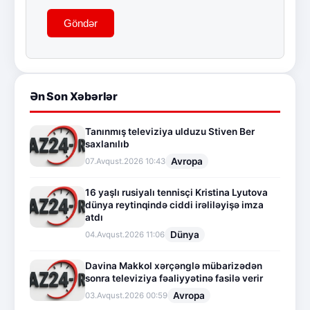
Göndər
Ən Son Xəbərlər
Tanınmış televiziya ulduzu Stiven Ber
saxlanılıb
Avropa
07.Avqust.2026 10:43
16 yaşlı rusiyalı tennisçi Kristina Lyutova
dünya reytinqində ciddi irəliləyişə imza
atdı
Dünya
04.Avqust.2026 11:06
Davina Makkol xərçənglə mübarizədən
sonra televiziya fəaliyyətinə fasilə verir
Avropa
03.Avqust.2026 00:59