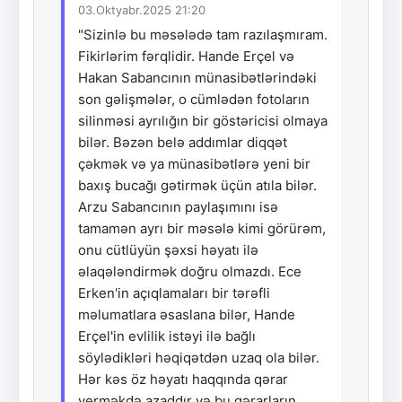
03.Oktyabr.2025 21:20
"Sizinlə bu məsələdə tam razılaşmıram.
Fikirlərim fərqlidir. Hande Erçel və
Hakan Sabancının münasibətlərindəki
son gəlişmələr, o cümlədən fotoların
silinməsi ayrılığın bir göstəricisi olmaya
bilər. Bəzən belə addımlar diqqət
çəkmək və ya münasibətlərə yeni bir
baxış bucağı gətirmək üçün atıla bilər.
Arzu Sabancının paylaşımını isə
tamamən ayrı bir məsələ kimi görürəm,
onu cütlüyün şəxsi həyatı ilə
əlaqələndirmək doğru olmazdı. Ece
Erken'in açıqlamaları bir tərəfli
məlumatlara əsaslana bilər, Hande
Erçel'in evlilik istəyi ilə bağlı
söylədikləri həqiqətdən uzaq ola bilər.
Hər kəs öz həyatı haqqında qərar
verməkdə azaddır və bu qərarların