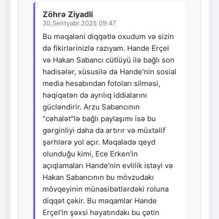
Zöhrə Ziyadli
30.Sentyabr.2025 09:47
Bu məqaləni diqqətlə oxudum və sizin
də fikirlərinizlə razıyam. Hande Erçel
və Hakan Sabancı cütlüyü ilə bağlı son
hadisələr, xüsusilə də Hande'nin sosial
media hesabından fotoları silməsi,
həqiqətən də ayrılıq iddialarını
gücləndirir. Arzu Sabancının
"cəhalət"lə bağlı paylaşımı isə bu
gərginliyi daha da artırır və müxtəlif
şərhlərə yol açır. Məqalədə qeyd
olunduğu kimi, Ece Erken'in
açıqlamaları Hande'nin evlilik istəyi və
Hakan Sabancının bu mövzudakı
mövqeyinin münasibətlərdəki roluna
diqqət çəkir. Bu məqamlar Hande
Erçel'in şəxsi həyatındakı bu çətin