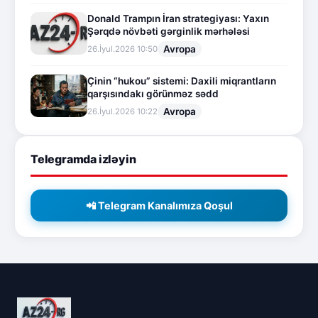
Donald Trampın İran strategiyası: Yaxın
Şərqdə növbəti gərginlik mərhələsi
Avropa
26.İyul.2026 10:50
Çinin “hukou” sistemi: Daxili miqrantların
qarşısındakı görünməz sədd
Avropa
26.İyul.2026 10:22
Telegramda izləyin
📲 Telegram Kanalımıza Qoşul