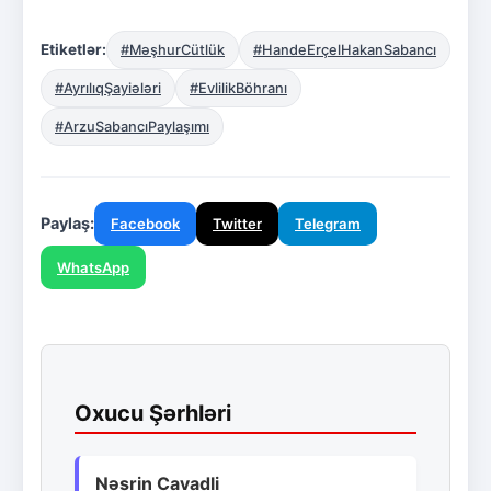
Etiketlər:
#MəşhurCütlük
#HandeErçelHakanSabancı
#AyrılıqŞayiələri
#EvlilikBöhranı
#ArzuSabancıPaylaşımı
Paylaş:
Facebook
Twitter
Telegram
WhatsApp
Oxucu Şərhləri
Nəsrin Cavadli