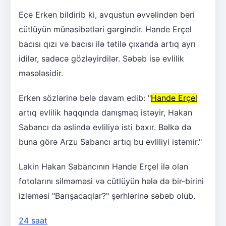
Ece Erken bildirib ki, avqustun əvvəlindən bəri
cütlüyün münasibətləri gərgindir. Hande Erçel
bacısı qızı və bacısı ilə tətilə çıxanda artıq ayrı
idilər, sadəcə gözləyirdilər. Səbəb isə evlilik
məsələsidir.
Erken sözlərinə belə davam edib: "
Hande Erçel
artıq evlilik haqqında danışmaq istəyir, Hakan
Sabancı da əslində evliliyə isti baxır. Bəlkə də
buna görə Arzu Sabancı artıq bu evliliyi istəmir."
Lakin Hakan Sabancının Hande Erçel ilə olan
fotolarını silməməsi və cütlüyün hələ də bir-birini
izləməsi "Barışacaqlar?" şərhlərinə səbəb olub.
24 saat