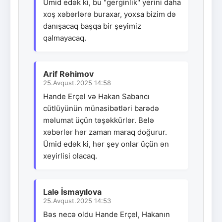
Ümid edək ki, bu "gerginlik" yerini daha
xoş xəbərlərə buraxar, yoxsa bizim də
danışacaq başqa bir şeyimiz
qalmayacaq.
Arif Rəhimov
25.Avqust.2025 14:58
Hande Erçel və Hakan Sabancı
cütlüyünün münasibətləri barədə
məlumat üçün təşəkkürlər. Belə
xəbərlər hər zaman maraq doğurur.
Ümid edək ki, hər şey onlar üçün ən
xeyirlisi olacaq.
Lalə İsmayılova
25.Avqust.2025 14:53
Bəs necə oldu Hande Erçel, Hakanın