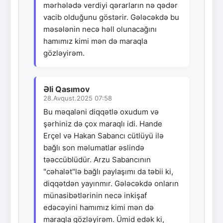
mərhələdə verdiyi qərarların nə qədər
vacib olduğunu göstərir. Gələcəkdə bu
məsələnin necə həll olunacağını
hamımız kimi mən də maraqla
gözləyirəm.
Əli Qasımov
28.Avqust.2025 07:58
Bu məqaləni diqqətlə oxudum və
şərhiniz də çox maraqlı idi. Hande
Erçel və Hakan Sabancı cütlüyü ilə
bağlı son məlumatlar əslində
təəccüblüdür. Arzu Sabancının
"cəhalət"lə bağlı paylaşımı da təbii ki,
diqqətdən yayınmır. Gələcəkdə onların
münasibətlərinin necə inkişaf
edəcəyini hamımız kimi mən də
maraqla gözləyirəm. Ümid edək ki,