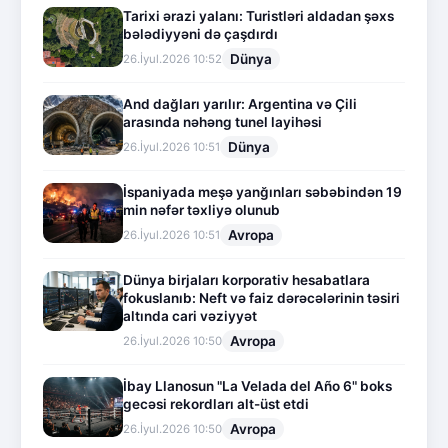
Tarixi ərazi yalanı: Turistləri aldadan şəxs
bələdiyyəni də çaşdırdı
Dünya
26.İyul.2026 10:52
And dağları yarılır: Argentina və Çili
arasında nəhəng tunel layihəsi
Dünya
26.İyul.2026 10:51
İspaniyada meşə yanğınları səbəbindən 19
min nəfər təxliyə olunub
Avropa
26.İyul.2026 10:51
Dünya birjaları korporativ hesabatlara
fokuslanıb: Neft və faiz dərəcələrinin təsiri
altında cari vəziyyət
Avropa
26.İyul.2026 10:50
İbay Llanosun "La Velada del Año 6" boks
gecəsi rekordları alt-üst etdi
Avropa
26.İyul.2026 10:50