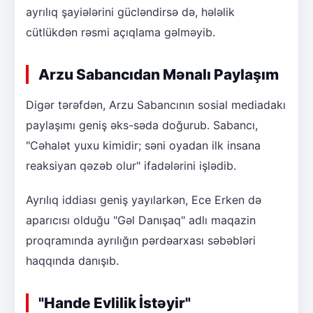
ayrılıq şayiələrini gücləndirsə də, hələlik
cütlükdən rəsmi açıqlama gəlməyib.
Arzu Sabancıdan Mənalı Paylaşım
Digər tərəfdən, Arzu Sabancının sosial mediadakı
paylaşımı geniş əks-səda doğurub. Sabancı,
"Cəhalət yuxu kimidir; səni oyadan ilk insana
reaksiyan qəzəb olur" ifadələrini işlədib.
Ayrılıq iddiası geniş yayılarkən, Ece Erken də
aparıcısı olduğu "Gəl Danışaq" adlı maqazin
proqramında ayrılığın pərdəarxası səbəbləri
haqqında danışıb.
"Hande Evlilik İstəyir"