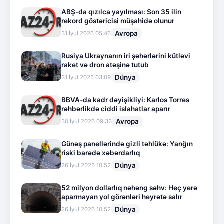
ABŞ-da qızılca yayılması: Son 35 ilin
rekord göstəricisi müşahidə olunur
Avropa
31.İyul.2026 05:46
Rusiya Ukraynanın iri şəhərlərini kütləvi
raket və dron atəşinə tutub
Dünya
31.İyul.2026 03:09
BBVA-da kadr dəyişikliyi: Karlos Torres
rəhbərlikdə ciddi islahatlar aparır
Avropa
30.İyul.2026 09:33
Günəş panellərində gizli təhlükə: Yanğın
riski barədə xəbərdarlıq
Dünya
26.İyul.2026 10:52
52 milyon dollarlıq nəhəng səhv: Heç yerə
aparmayan yol görənləri heyrətə salır
Dünya
26.İyul.2026 10:52