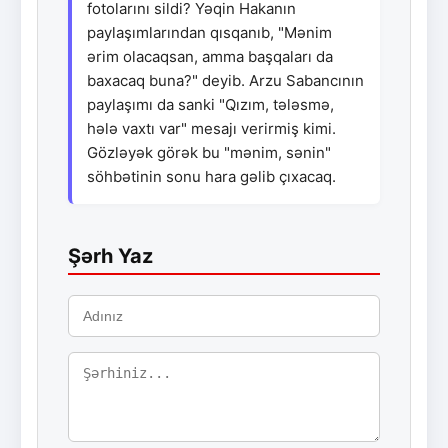
fotolarını sildi? Yəqin Hakanın
paylaşımlarından qısqanıb, "Mənim
ərim olacaqsan, amma başqaları da
baxacaq buna?" deyib. Arzu Sabancının
paylaşımı da sanki "Qızım, tələsmə,
hələ vaxtı var" mesajı verirmiş kimi.
Gözləyək görək bu "mənim, sənin"
söhbətinin sonu hara gəlib çıxacaq.
Şərh Yaz