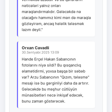
nəticələri yalnız onları
maraqlandırmalıdır. Gələcəkdə nə
olacağını hamımız kimi mən də maraqla
gözləyirəm, ancaq hələlik tələsmək
lazım deyil."
Orxan Cavadli
30.Sentyabr.2025 13:09
Hande Erçel Hakan Sabancının
fotolarını niyə sildi? Bu qısqanclıq
əlamətidirmi, yoxsa başqa bir səbəb
var? Arzu Sabancının "Qızım, tələsmə"
mesajı isə bu gərginliyi daha da artırır.
Gələcəkdə bu məşhur cütlüyün
münasibətləri necə inkişaf edəcək,
bunu zaman göstərəcək.