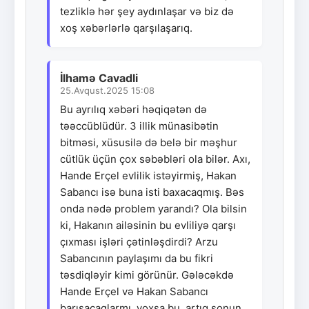
tezliklə hər şey aydınlaşar və biz də
xoş xəbərlərlə qarşılaşarıq.
İlhamə Cavadli
25.Avqust.2025 15:08
Bu ayrılıq xəbəri həqiqətən də
təəccüblüdür. 3 illik münasibətin
bitməsi, xüsusilə də belə bir məşhur
cütlük üçün çox səbəbləri ola bilər. Axı,
Hande Erçel evlilik istəyirmiş, Hakan
Sabancı isə buna isti baxacaqmış. Bəs
onda nədə problem yarandı? Ola bilsin
ki, Hakanın ailəsinin bu evliliyə qarşı
çıxması işləri çətinləşdirdi? Arzu
Sabancının paylaşımı da bu fikri
təsdiqləyir kimi görünür. Gələcəkdə
Hande Erçel və Hakan Sabancı
barışacaqlarmı, yoxsa bu, artıq sonun