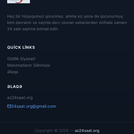
Heç bir hüququmuz qorunmur, amma siz yenə də qorunurmuş
kimi davranın və saytda dərc olunan xəbərlərdən istifadə zamanı
24 saat saytına istinad edin.
QUICK LINKS
Gizlilik Siyasəti
Məlumatların Silinməsi
Əlaqə
ƏLAQƏ
az24saat.org
24saat.org@gmail.com
Copyright © 2026 —
az24saat.org