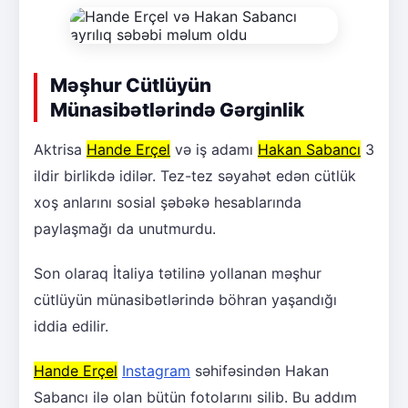
Məşhur Cütlüyün
Münasibətlərində Gərginlik
Aktrisa
Hande Erçel
və iş adamı
Hakan Sabancı
3
ildir birlikdə idilər. Tez-tez səyahət edən cütlük
xoş anlarını sosial şəbəkə hesablarında
paylaşmağı da unutmurdu.
Son olaraq İtaliya tətilinə yollanan məşhur
cütlüyün münasibətlərində böhran yaşandığı
iddia edilir.
Hande Erçel
Instagram
səhifəsindən Hakan
Sabancı ilə olan bütün fotolarını silib. Bu addım