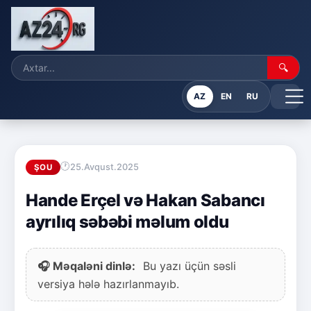
🔍
AZ
EN
RU
25.Avqust.2025
ŞOU
Hande Erçel və Hakan Sabancı
ayrılıq səbəbi məlum oldu
🎧 Məqaləni dinlə:
Bu yazı üçün səsli
versiya hələ hazırlanmayıb.