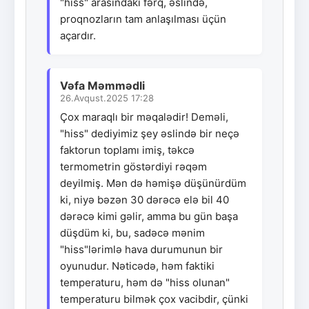
"hiss" arasındakı fərq, əslində,
proqnozların tam anlaşılması üçün
açardır.
Vəfa Məmmədli
26.Avqust.2025 17:28
Çox maraqlı bir məqalədir! Deməli,
"hiss" dediyimiz şey əslində bir neçə
faktorun toplamı imiş, təkcə
termometrin göstərdiyi rəqəm
deyilmiş. Mən də həmişə düşünürdüm
ki, niyə bəzən 30 dərəcə elə bil 40
dərəcə kimi gəlir, amma bu gün başa
düşdüm ki, bu, sadəcə mənim
"hiss"lərimlə hava durumunun bir
oyunudur. Nəticədə, həm faktiki
temperaturu, həm də "hiss olunan"
temperaturu bilmək çox vacibdir, çünki