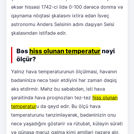
əksər hissəsi 1742-ci ildə 0-100 dərəcə donma və
qaynama nöqtəsi şkalasını ixtira edən İsveç
astronomu Anders Selsinin adını daşıyan Selsi
şkalasından istifadə edir.
Bəs
hiss olunan temperatur
nəyi
ölçür?
Yalnız hava temperaturunun ölçülməsi, havanın
bədəninizə necə təsir etdiyini hər zaman dəqiq
əks etdirmir. Məhz bu səbəbdən, isti hava
şəraitində hava proqnozları tez-tez
hiss olunan
temperatur
u da qeyd edir. Bu ölçü hava
temperaturunu tənzimləyərək, bədəninizin onu
necə yaşadığını göstərir və rütubət, küləyin sürəti
və günəşə məruz qalma kimi amilləri nəzərə alır.