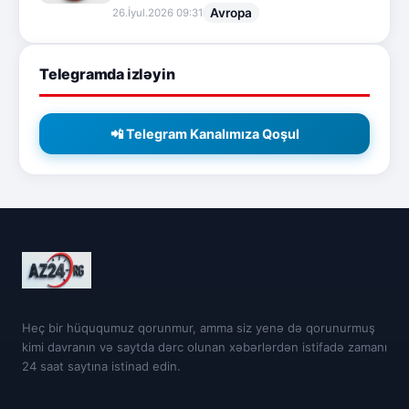
Avropa
26.İyul.2026 09:31
Telegramda izləyin
📲 Telegram Kanalımıza Qoşul
Heç bir hüququmuz qorunmur, amma siz yenə də qorunurmuş
kimi davranın və saytda dərc olunan xəbərlərdən istifadə zamanı
24 saat saytına istinad edin.