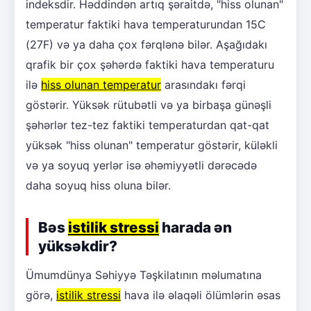
indeksdir. Həddindən artıq şəraitdə, "hiss olunan"
temperatur faktiki hava temperaturundan 15C
(27F) və ya daha çox fərqlənə bilər. Aşağıdakı
qrafik bir çox şəhərdə faktiki hava temperaturu
ilə
hiss olunan temperatur
arasındakı fərqi
göstərir. Yüksək rütubətli və ya birbaşa günəşli
şəhərlər tez-tez faktiki temperaturdan qat-qat
yüksək "hiss olunan" temperatur göstərir, küləkli
və ya soyuq yerlər isə əhəmiyyətli dərəcədə
daha soyuq hiss oluna bilər.
Bəs
istilik stressi
harada ən
yüksəkdir?
Ümumdünya Səhiyyə Təşkilatının məlumatına
görə,
istilik stressi
hava ilə əlaqəli ölümlərin əsas