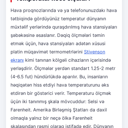
Hava proqnozlarında və ya telefonunuzdakı hava
tətbiqində gördüyünüz temperatur dünyanın
müxtəlif yerlərində quraşdırılmış hava stansiyaları
şəbəkəsinə əsaslanır. Dəqiq ölçmələri təmin
etmək üçün, hava stansiyaları adətən xüsusi
platin müqavimət termometrlərini
Stivenson
ekranı
kimi tanınan kölgəli cihazların içərisində
yerləşdirir. Ölçmələr yerdən standart 1.25-2 metr
(4-6.5 fut) hündürlükdə aparılır. Bu, insanların
həqiqətən hiss etdiyi hava temperaturunu əks
etdirən bir göstərici verir. Temperaturu ölçmək
üçün iki tanınmış şkala mövcuddur: Selsi və
Farenheit. Amerika Birləşmiş Ştatları da daxil
olmaqla yalnız bir neçə ölkə Farenheit
şkalasından rəsmi olaraq istifadə edir. Dünyanın