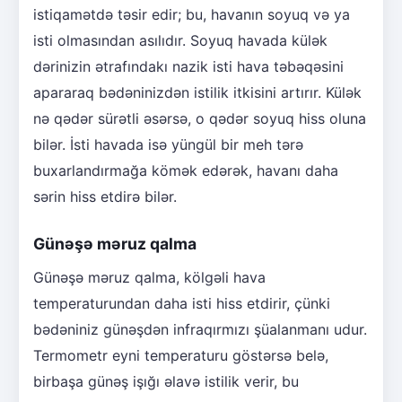
istiqamətdə təsir edir; bu, havanın soyuq və ya
isti olmasından asılıdır. Soyuq havada külək
dərinizin ətrafındakı nazik isti hava təbəqəsini
apararaq bədəninizdən istilik itkisini artırır. Külək
nə qədər sürətli əsərsə, o qədər soyuq hiss oluna
bilər. İsti havada isə yüngül bir meh tərə
buxarlandırmağa kömək edərək, havanı daha
sərin hiss etdirə bilər.
Günəşə məruz qalma
Günəşə məruz qalma, kölgəli hava
temperaturundan daha isti hiss etdirir, çünki
bədəniniz günəşdən infraqırmızı şüalanmanı udur.
Termometr eyni temperaturu göstərsə belə,
birbaşa günəş işığı əlavə istilik verir, bu