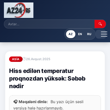
🔍
AZ
EN
RU
26.Avqust.2025
ASIA
Hiss edilən temperatur
proqnozdan yüksək: Səbəb
nədir
🎧 Məqaləni dinlə:
Bu yazı üçün səsli
versiya hələ hazırlanmayıb.