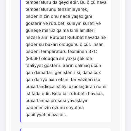
temperaturu da qeyd edir. Bu ölçü hava
temperaturunu tənzimləyərək,
bədəninizin onu necə yaşadığını
göstərir və rütubət, küləyin sürəti və
günəşə məruz qalma kimi amilləri
nəzərə alır. Rütubət Rütubət havada nə
qədər su buxarı olduğunu ölçür. İnsan
bədəni temperaturu təxminən 37C
(98.6F) olduqda ən yaxşı şəkildə
fəaliyyət göstərir. Sərin qalmaq üçün
qan damarları genişlənir ki, daha çox
qan dəriyə axın etsin, tər vəziləri isə
buxarlandıqca istiliyi uzaqlaşdıran nəmi
istifadə edir. Belə bir rütubətli havada,
buxarlanma prosesi yavaşlayır,
bədənimizin özünü soyutma
qabiliyyətini azaldır.