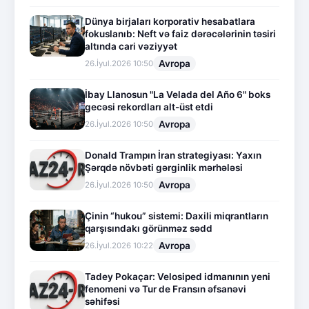
Dünya birjaları korporativ hesabatlara
fokuslanıb: Neft və faiz dərəcələrinin təsiri
altında cari vəziyyət
Avropa
26.İyul.2026 10:50
İbay Llanosun "La Velada del Año 6" boks
gecəsi rekordları alt-üst etdi
Avropa
26.İyul.2026 10:50
Donald Trampın İran strategiyası: Yaxın
Şərqdə növbəti gərginlik mərhələsi
Avropa
26.İyul.2026 10:50
Çinin “hukou” sistemi: Daxili miqrantların
qarşısındakı görünməz sədd
Avropa
26.İyul.2026 10:22
Tadey Pokaçar: Velosiped idmanının yeni
fenomeni və Tur de Fransın əfsanəvi
səhifəsi