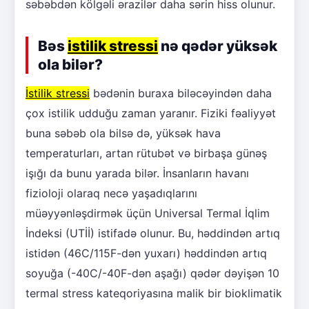
səbəbdən kölgəli ərazilər daha sərin hiss olunur.
Bəs
istilik stressi
nə qədər yüksək
ola bilər?
İstilik stressi
bədənin buraxa biləcəyindən daha
çox istilik udduğu zaman yaranır. Fiziki fəaliyyət
buna səbəb ola bilsə də, yüksək hava
temperaturları, artan rütubət və birbaşa günəş
işığı da bunu yarada bilər. İnsanların havanı
fizioloji olaraq necə yaşadıqlarını
müəyyənləşdirmək üçün Universal Termal İqlim
İndeksi (UTİİ) istifadə olunur. Bu, həddindən artıq
istidən (46C/115F-dən yuxarı) həddindən artıq
soyuğa (-40C/-40F-dən aşağı) qədər dəyişən 10
termal stress kateqoriyasına malik bir bioklimatik