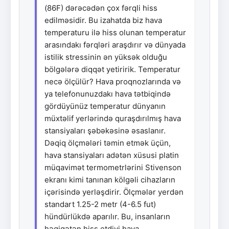
(86F) dərəcədən çox fərqli hiss
edilməsidir. Bu izahatda biz hava
temperaturu ilə hiss olunan temperatur
arasındakı fərqləri araşdırır və dünyada
istilik stressinin ən yüksək olduğu
bölgələrə diqqət yetiririk. Temperatur
necə ölçülür? Hava proqnozlarında və
ya telefonunuzdakı hava tətbiqində
gördüyünüz temperatur dünyanın
müxtəlif yerlərində quraşdırılmış hava
stansiyaları şəbəkəsinə əsaslanır.
Dəqiq ölçmələri təmin etmək üçün,
hava stansiyaları adətən xüsusi platin
müqavimət termometrlərini Stivenson
ekranı kimi tanınan kölgəli cihazların
içərisində yerləşdirir. Ölçmələr yerdən
standart 1.25-2 metr (4-6.5 fut)
hündürlükdə aparılır. Bu, insanların
həqiqətən hiss etdiyi hava