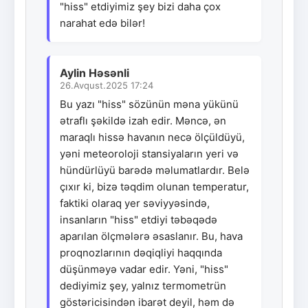
"hiss" etdiyimiz şey bizi daha çox
narahat edə bilər!
Aylin Həsənli
26.Avqust.2025 17:24
Bu yazı "hiss" sözünün məna yükünü
ətraflı şəkildə izah edir. Məncə, ən
maraqlı hissə havanın necə ölçüldüyü,
yəni meteoroloji stansiyaların yeri və
hündürlüyü barədə məlumatlardır. Belə
çıxır ki, bizə təqdim olunan temperatur,
faktiki olaraq yer səviyyəsində,
insanların "hiss" etdiyi təbəqədə
aparılan ölçmələrə əsaslanır. Bu, hava
proqnozlarının dəqiqliyi haqqında
düşünməyə vadar edir. Yəni, "hiss"
dediyimiz şey, yalnız termometrün
göstəricisindən ibarət deyil, həm də