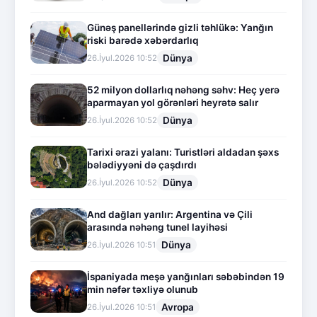
Günəş panellərində gizli təhlükə: Yanğın
riski barədə xəbərdarlıq
Dünya
26.İyul.2026 10:52
52 milyon dollarlıq nəhəng səhv: Heç yerə
aparmayan yol görənləri heyrətə salır
Dünya
26.İyul.2026 10:52
Tarixi ərazi yalanı: Turistləri aldadan şəxs
bələdiyyəni də çaşdırdı
Dünya
26.İyul.2026 10:52
And dağları yarılır: Argentina və Çili
arasında nəhəng tunel layihəsi
Dünya
26.İyul.2026 10:51
İspaniyada meşə yanğınları səbəbindən 19
min nəfər təxliyə olunub
Avropa
26.İyul.2026 10:51