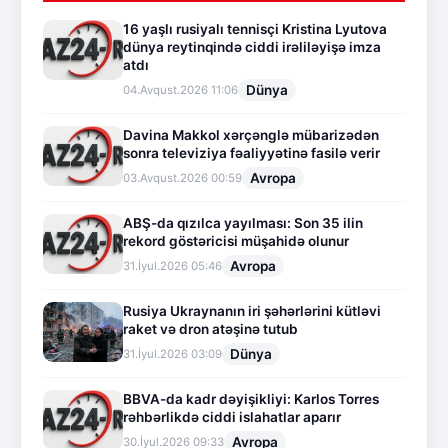
16 yaşlı rusiyalı tennisçi Kristina Lyutova
dünya reytinqində ciddi irəliləyişə imza
atdı
Dünya
04.Avqust.2026 11:06
Davina Makkol xərçənglə mübarizədən
sonra televiziya fəaliyyətinə fasilə verir
Avropa
03.Avqust.2026 00:59
ABŞ-da qızılca yayılması: Son 35 ilin
rekord göstəricisi müşahidə olunur
Avropa
31.İyul.2026 05:46
Rusiya Ukraynanın iri şəhərlərini kütləvi
raket və dron atəşinə tutub
Dünya
31.İyul.2026 03:09
BBVA-da kadr dəyişikliyi: Karlos Torres
rəhbərlikdə ciddi islahatlar aparır
Avropa
30.İyul.2026 09:33