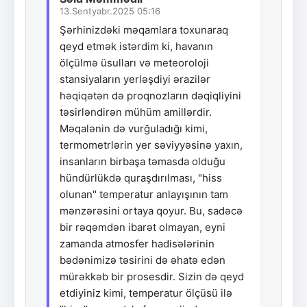
13.Sentyabr.2025 05:16
Şərhinizdəki məqamlara toxunaraq
qeyd etmək istərdim ki, havanın
ölçülmə üsulları və meteoroloji
stansiyaların yerləşdiyi ərazilər
həqiqətən də proqnozların dəqiqliyini
təsirləndirən mühüm amillərdir.
Məqalənin də vurğuladığı kimi,
termometrlərin yer səviyyəsinə yaxın,
insanların birbaşa təmasda olduğu
hündürlükdə quraşdırılması, "hiss
olunan" temperatur anlayışının tam
mənzərəsini ortaya qoyur. Bu, sadəcə
bir rəqəmdən ibarət olmayan, eyni
zamanda atmosfer hadisələrinin
bədənimizə təsirini də əhatə edən
mürəkkəb bir prosesdir. Sizin də qeyd
etdiyiniz kimi, temperatur ölçüsü ilə