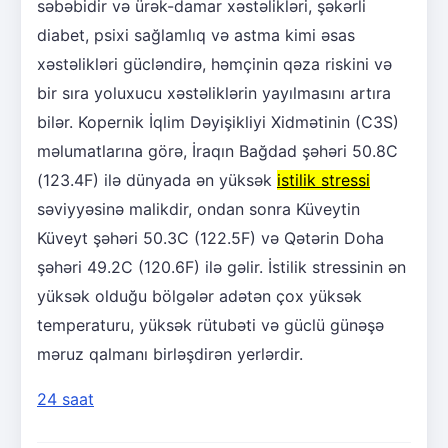
səbəbidir və ürək-damar xəstəlikləri, şəkərli
diabet, psixi sağlamlıq və astma kimi əsas
xəstəlikləri gücləndirə, həmçinin qəza riskini və
bir sıra yoluxucu xəstəliklərin yayılmasını artıra
bilər. Kopernik İqlim Dəyişikliyi Xidmətinin (C3S)
məlumatlarına görə, İraqın Bağdad şəhəri 50.8C
(123.4F) ilə dünyada ən yüksək
istilik stressi
səviyyəsinə malikdir, ondan sonra Küveytin
Küveyt şəhəri 50.3C (122.5F) və Qətərin Doha
şəhəri 49.2C (120.6F) ilə gəlir. İstilik stressinin ən
yüksək olduğu bölgələr adətən çox yüksək
temperaturu, yüksək rütubəti və güclü günəşə
məruz qalmanı birləşdirən yerlərdir.
24 saat