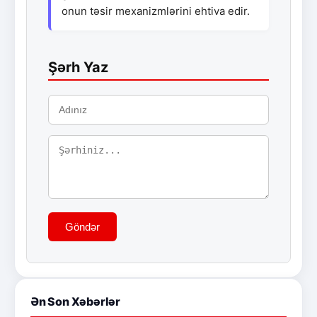
onun təsir mexanizmlərini ehtiva edir.
Şərh Yaz
Göndər
Ən Son Xəbərlər