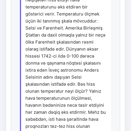
temperaturunu əks etdirən bir
göstərici verir. Temperaturu ölçmək
üçün iki tanınmış şkala mövcuddur:
Selsi və Farenheit. Amerika Birləşmiş
Ştatları da daxil olmaqla yalnız bir neçə
ölkə Farenheit şkalasından rəsmi
olaraq istifadə edir. Dünyanın əksər
hissəsi 1742-ci ildə 0-100 dərəcə
donma və qaynama nöqtəsi şkalasını
ixtira edən İsveç astronomu Anders
Selsinin adını daşıyan Selsi
şkalasından istifadə edir. Bəs hiss
olunan temperatur nəyi ölçür? Yalnız
hava temperaturunun ölçülməsi,
havanın bədəninizə necə təsir etdiyini
hər zaman dəqiq əks etdirmir. Məhz bu
səbəbdən, isti hava şəraitində hava
proqnozları tez-tez hiss olunan