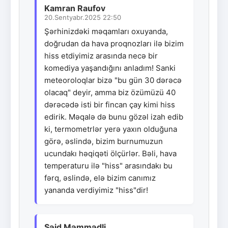
Kamran Raufov
20.Sentyabr.2025 22:50
Şərhinizdəki məqamları oxuyanda,
doğrudan da hava proqnozları ilə bizim
hiss etdiyimiz arasında necə bir
komediya yaşandığını anladım! Sanki
meteoroloqlar bizə "bu gün 30 dərəcə
olacaq" deyir, amma biz özümüzü 40
dərəcədə isti bir fincan çay kimi hiss
edirik. Məqalə də bunu gözəl izah edib
ki, termometrlər yerə yaxın olduğuna
görə, əslində, bizim burnumuzun
ucundakı həqiqəti ölçürlər. Bəli, hava
temperaturu ilə "hiss" arasındakı bu
fərq, əslində, elə bizim canımız
yananda verdiyimiz "hiss"dir!
Səid Məmmədli