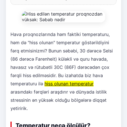
Hava proqnozlarında həm faktiki temperaturu,
həm də "hiss olunan" temperatur göstərildiyini
fərq etmisinizmi? Bunun səbəbi, 30 dərəcə Selsi
(86 dərəcə Farenheit) küləkli və quru havada,
havasız və rütubətli 30C (86F) dərəcədən çox
fərqli hiss edilməsidir. Bu izahatda biz hava
temperaturu ilə
hiss olunan temperatur
arasındakı fərqləri araşdırır və dünyada istilik
stressinin ən yüksək olduğu bölgələrə diqqət
yetiririk.
Temperatur necə ölçülür?