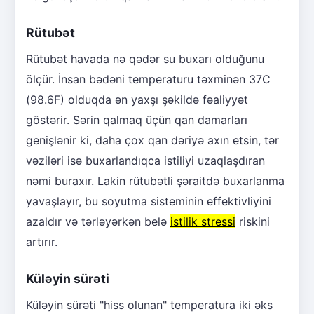
Rütubət
Rütubət havada nə qədər su buxarı olduğunu
ölçür. İnsan bədəni temperaturu təxminən 37C
(98.6F) olduqda ən yaxşı şəkildə fəaliyyət
göstərir. Sərin qalmaq üçün qan damarları
genişlənir ki, daha çox qan dəriyə axın etsin, tər
vəziləri isə buxarlandıqca istiliyi uzaqlaşdıran
nəmi buraxır. Lakin rütubətli şəraitdə buxarlanma
yavaşlayır, bu soyutma sisteminin effektivliyini
azaldır və tərləyərkən belə
istilik stressi
riskini
artırır.
Küləyin sürəti
Küləyin sürəti "hiss olunan" temperatura iki əks