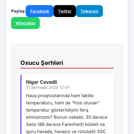
Paylaş:
Facebook
Twitter
Telegram
WhatsApp
Oxucu Şərhləri
Nigar Cavadli
21.Sentyabr.2025 12:47
Hava proqnozlarında həm faktiki
temperaturu, həm də "hiss olunan"
temperatur göstərildiyini fərq
etmisinizmi? Bunun səbəbi, 30 dərəcə
Selsi (86 dərəcə Farenheit) küləkli və
quru havada, havasız və rütubətli 30C