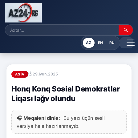
🔍
AZ
EN
RU
29.İyun.2025
ASIA
Honq Konq Sosial Demokratlar
Liqası ləğv olundu
🎧 Məqaləni dinlə:
Bu yazı üçün səsli
versiya hələ hazırlanmayıb.