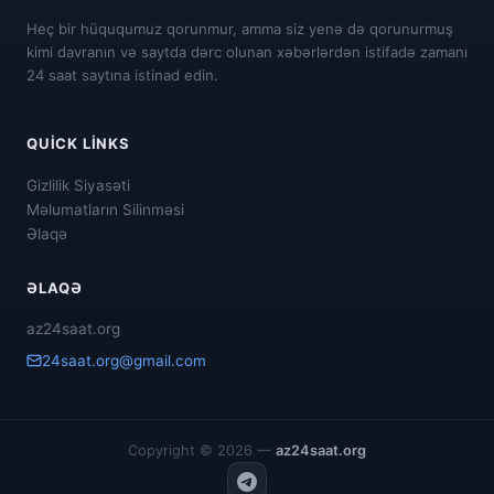
Heç bir hüququmuz qorunmur, amma siz yenə də qorunurmuş
kimi davranın və saytda dərc olunan xəbərlərdən istifadə zamanı
24 saat saytına istinad edin.
QUICK LINKS
Gizlilik Siyasəti
Məlumatların Silinməsi
Əlaqə
ƏLAQƏ
az24saat.org
24saat.org@gmail.com
Copyright © 2026 —
az24saat.org