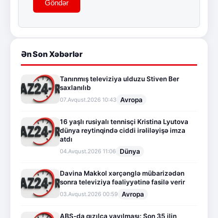
Göndər
Ən Son Xəbərlər
Tanınmış televiziya ulduzu Stiven Ber
saxlanılıb
Avropa
07.Avqust.2026 10:43
16 yaşlı rusiyalı tennisçi Kristina Lyutova
dünya reytinqində ciddi irəliləyişə imza
atdı
Dünya
04.Avqust.2026 11:06
Davina Makkol xərçənglə mübarizədən
sonra televiziya fəaliyyətinə fasilə verir
Avropa
03.Avqust.2026 00:59
ABŞ-da qızılca yayılması: Son 35 ilin