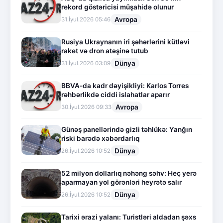
rekord göstəricisi müşahidə olunur
Avropa
31.İyul.2026 05:46
Rusiya Ukraynanın iri şəhərlərini kütləvi
raket və dron atəşinə tutub
Dünya
31.İyul.2026 03:09
BBVA-da kadr dəyişikliyi: Karlos Torres
rəhbərlikdə ciddi islahatlar aparır
Avropa
30.İyul.2026 09:33
Günəş panellərində gizli təhlükə: Yanğın
riski barədə xəbərdarlıq
Dünya
26.İyul.2026 10:52
52 milyon dollarlıq nəhəng səhv: Heç yerə
aparmayan yol görənləri heyrətə salır
Dünya
26.İyul.2026 10:52
Tarixi ərazi yalanı: Turistləri aldadan şəxs