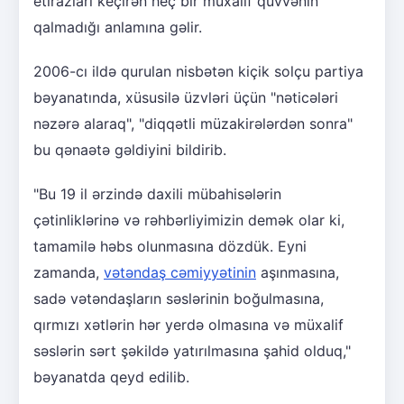
etirazları keçirən heç bir müxalif qüvvənin
qalmadığı anlamına gəlir.
2006-cı ildə qurulan nisbətən kiçik solçu partiya
bəyanatında, xüsusilə üzvləri üçün "nəticələri
nəzərə alaraq", "diqqətli müzakirələrdən sonra"
bu qənaətə gəldiyini bildirib.
"Bu 19 il ərzində daxili mübahisələrin
çətinliklərinə və rəhbərliyimizin demək olar ki,
tamamilə həbs olunmasına dözdük. Eyni
zamanda,
vətəndaş cəmiyyətinin
aşınmasına,
sadə vətəndaşların səslərinin boğulmasına,
qırmızı xətlərin hər yerdə olmasına və müxalif
səslərin sərt şəkildə yatırılmasına şahid olduq,"
bəyanatda qeyd edilib.