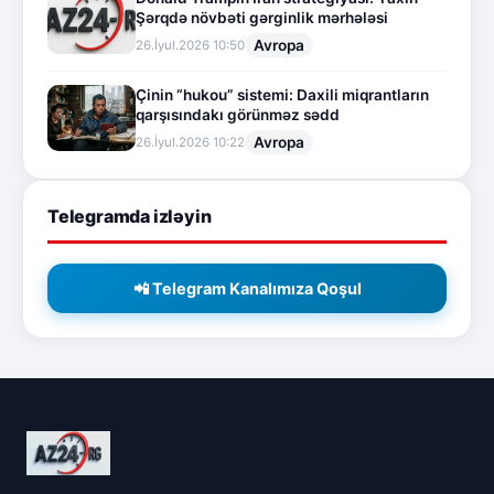
Şərqdə növbəti gərginlik mərhələsi
Avropa
26.İyul.2026 10:50
Çinin “hukou” sistemi: Daxili miqrantların
qarşısındakı görünməz sədd
Avropa
26.İyul.2026 10:22
Telegramda izləyin
📲 Telegram Kanalımıza Qoşul