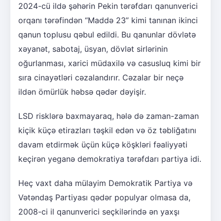
2024-cü ildə şəhərin Pekin tərəfdarı qanunverici
orqanı tərəfindən “Maddə 23” kimi tanınan ikinci
qanun toplusu qəbul edildi. Bu qanunlar dövlətə
xəyanət, sabotaj, üsyan, dövlət sirlərinin
oğurlanması, xarici müdaxilə və casusluq kimi bir
sıra cinayətləri cəzalandırır. Cəzalar bir neçə
ildən ömürlük həbsə qədər dəyişir.
LSD risklərə baxmayaraq, hələ də zaman-zaman
kiçik küçə etirazları təşkil edən və öz təbliğatını
davam etdirmək üçün küçə köşkləri fəaliyyəti
keçirən yeganə demokratiya tərəfdarı partiya idi.
Heç vaxt daha mülayim Demokratik Partiya və
Vətəndaş Partiyası qədər populyar olmasa da,
2008-ci il qanunverici seçkilərində ən yaxşı