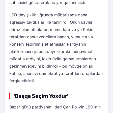
nəticəsini göstərərək üç yer qazanmışdı.
LSD dəyişiklik uğrunda mübarizədə daha
aqressiv taktikaları ilə tanınırdı. Onun üzvləri
etiraz əlaməti olaraq məmurlara və ya Pekin
tərəfdarı qanunvericilərə banan, yumurta və
konservləşdirilmiş ət atmışlar. Partiyanın
platforması qrupun qeyri-zorakı müqaviməti
müdafiə etdiyini, lakin fiziki qarşıdurmalardan
çəkinməyəcəyini bildirirdi – bu mövqe onları
köhnə, ənənəvi demokratiya tərəfdarı qruplardan
fərqləndirirdi.
'Başqa Seçim Yoxdur'
Bazar günü partiyanın lideri Çan Po-yin LSD-nin