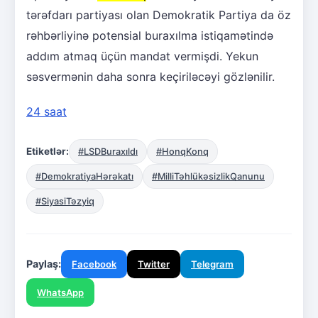
tərəfdarı partiyası olan Demokratik Partiya da öz
rəhbərliyinə potensial buraxılma istiqamətində
addım atmaq üçün mandat vermişdi. Yekun
səsvermənin daha sonra keçiriləcəyi gözlənilir.
24 saat
Etiketlər:
#LSDBuraxıldı
#HonqKonq
#DemokratiyaHərəkatı
#MilliTəhlükəsizlikQanunu
#SiyasiTəzyiq
Paylaş:
Facebook
Twitter
Telegram
WhatsApp