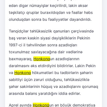
edən digər nümayişlər keçirilirdi, lakin əksər
təşkilatçı qruplar buraxıldıqdan və fəallar həbs
olunduqdan sonra bu fəaliyyətlər dayandırıldı.
Tənqidçilər təhlükəsizlik qanunları çərçivəsində
baş verən kəskin siyasi dəyişikliklərin Pekinin
1997-ci il təhvilindən sonra azadlıqları
toxunulmaz saxlayacağına dair vədlərinə
baxmayaraq,
Honkonq
un azadlıqlarının
daralmasını əks etdirdiyini bildirirlər. Lakin Pekin
və
Honkonq
hökumətləri bu tədbirlərin şəhərin
sabitliyi üçün zəruri olduğunu, təhlükəsizliklə
şəhər sakinlərinin hüquq və azadlıqlarını qorumaq
arasında balans yaratdığını iddia edirlər.
Aprel ayında
Honkonq
un ən böyük demokratiya