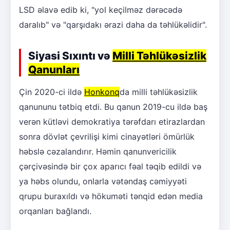
LSD əlavə edib ki, "yol keçilməz dərəcədə
daralıb" və "qarşıdakı ərazi daha da təhlükəlidir".
Siyasi Sıxıntı və
Milli Təhlükəsizlik
Qanunları
Çin 2020-ci ildə
Honkonq
da milli təhlükəsizlik
qanununu tətbiq etdi. Bu qanun 2019-cu ildə baş
verən kütləvi demokratiya tərəfdarı etirazlardan
sonra dövlət çevrilişi kimi cinayətləri ömürlük
həbslə cəzalandırır. Həmin qanunvericilik
çərçivəsində bir çox aparıcı fəal təqib edildi və
ya həbs olundu, onlarla vətəndaş cəmiyyəti
qrupu buraxıldı və hökuməti tənqid edən media
orqanları bağlandı.