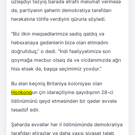
üzləşdiyi təzyiq barədə ətraflı məlumat verməsə
də, partiyanın şəhərin demokratiya tərəfdarı
hərəkatına töhfə verdiyini qürurla söylədi.
“Biz ilkin məqsədlərimizə sadiq qaldıq və
həbsxanaya gedənlərin bizə olan etimadını
doğrultduq,” o dedi. “İndi fəaliyyətimizə son
qoymağa məcbur olsaq da və vicdanımızda ağrı
hiss etsək də, başqa seçimimiz yoxdur.”
Bu elan keçmiş Britaniya koloniyası olan
Honkonq
un çin idarəçiliyinə qayıdışının 28-ci
ildönümünü qeyd etməsindən bir qədər əvvələ
təsadüf edir.
Şəhərdə əvvəllər hər il ildönümündə demokratiya
tərəfdarı etirazlar və daha yaxşı siyasət tələb