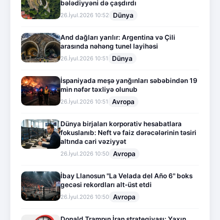
bələdiyyəni də çaşdırdı
Dünya
26.İyul.2026 10:52
And dağları yarılır: Argentina və Çili
arasında nəhəng tunel layihəsi
Dünya
26.İyul.2026 10:51
İspaniyada meşə yanğınları səbəbindən 19
min nəfər təxliyə olunub
Avropa
26.İyul.2026 10:51
Dünya birjaları korporativ hesabatlara
fokuslanıb: Neft və faiz dərəcələrinin təsiri
altında cari vəziyyət
Avropa
26.İyul.2026 10:50
İbay Llanosun "La Velada del Año 6" boks
gecəsi rekordları alt-üst etdi
Avropa
26.İyul.2026 10:50
Donald Trampın İran strategiyası: Yaxın