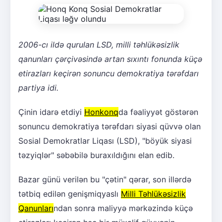
2006-cı ildə qurulan LSD, milli təhlükəsizlik
qanunları çərçivəsində artan sıxıntı fonunda küçə
etirazları keçirən sonuncu demokratiya tərəfdarı
partiya idi.
Çinin idarə etdiyi
Honkonq
da fəaliyyət göstərən
sonuncu demokratiya tərəfdarı siyasi qüvvə olan
Sosial Demokratlar Liqası (LSD), "böyük siyasi
təzyiqlər" səbəbilə buraxıldığını elan edib.
Bazar günü verilən bu "çətin" qərar, son illərdə
tətbiq edilən genişmiqyaslı
Milli Təhlükəsizlik
Qanunları
ndan sonra maliyyə mərkəzində küçə