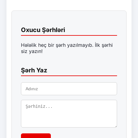
Oxucu Şərhləri
Hələlik heç bir şərh yazılmayıb. İlk şərhi
siz yazın!
Şərh Yaz