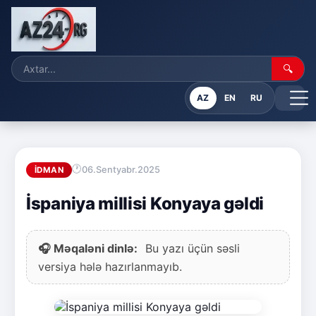
🔍
AZ
EN
RU
06.Sentyabr.2025
İDMAN
İspaniya millisi Konyaya gəldi
🎧 Məqaləni dinlə:
Bu yazı üçün səsli
versiya hələ hazırlanmayıb.