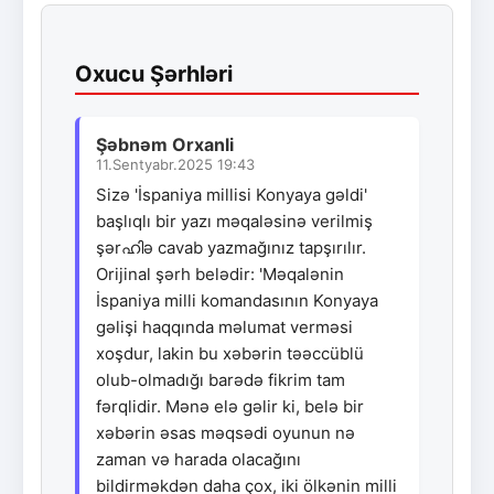
Oxucu Şərhləri
Şəbnəm Orxanli
11.Sentyabr.2025 19:43
Sizə 'İspaniya millisi Konyaya gəldi'
başlıqlı bir yazı məqaləsinə verilmiş
şərഹിə cavab yazmağınız tapşırılır.
Orijinal şərh belədir: 'Məqalənin
İspaniya milli komandasının Konyaya
gəlişi haqqında məlumat verməsi
xoşdur, lakin bu xəbərin təəccüblü
olub-olmadığı barədə fikrim tam
fərqlidir. Mənə elə gəlir ki, belə bir
xəbərin əsas məqsədi oyunun nə
zaman və harada olacağını
bildirməkdən daha çox, iki ölkənin milli