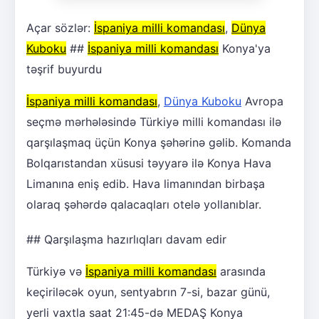
Açar sözlər:
İspaniya milli komandası
,
Dünya
Kuboku
##
İspaniya milli komandası
Konya'ya
təşrif buyurdu
İspaniya milli komandası
,
Dünya Kuboku
Avropa
seçmə mərhələsində Türkiyə milli komandası ilə
qarşılaşmaq üçün Konya şəhərinə gəlib. Komanda
Bolqarıstandan xüsusi təyyarə ilə Konya Hava
Limanına eniş edib. Hava limanından birbaşa
olaraq şəhərdə qalacaqları otelə yollanıblar.
## Qarşılaşma hazırlıqları davam edir
Türkiyə və
İspaniya milli komandası
arasında
keçiriləcək oyun, sentyabrın 7-si, bazar günü,
yerli vaxtla saat 21:45-də MEDAŞ Konya