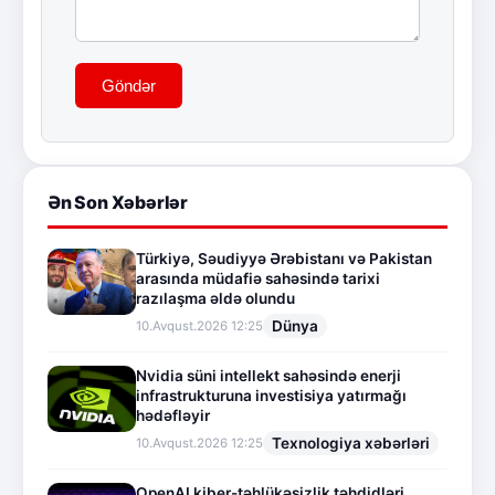
Göndər
Ən Son Xəbərlər
Türkiyə, Səudiyyə Ərəbistanı və Pakistan
arasında müdafiə sahəsində tarixi
razılaşma əldə olundu
Dünya
10.Avqust.2026 12:25
Nvidia süni intellekt sahəsində enerji
infrastrukturuna investisiya yatırmağı
hədəfləyir
Texnologiya xəbərləri
10.Avqust.2026 12:25
OpenAI kiber-təhlükəsizlik təhdidləri