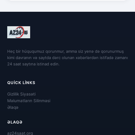
Heç bir hüququmuz qorunmur, amma siz yenə də qorunurmuş
kimi davranın və saytda dərc olunan xəbərlərdən istifadə zamanı
24 saat saytına istinad edin.
QUICK LINKS
Gizlilik Siyasəti
Məlumatların Silinməsi
Əlaqə
ƏLAQƏ
az24saat.org