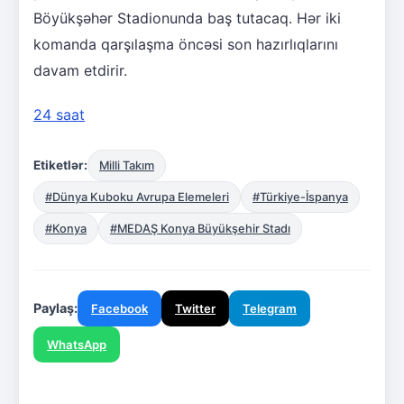
Böyükşəhər Stadionunda baş tutacaq. Hər iki
komanda qarşılaşma öncəsi son hazırlıqlarını
davam etdirir.
24 saat
Etiketlər:
Milli Takım
#Dünya Kuboku Avrupa Elemeleri
#Türkiye-İspanya
#Konya
#MEDAŞ Konya Büyükşehir Stadı
Paylaş:
Facebook
Twitter
Telegram
WhatsApp