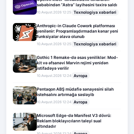
səbəbindən “Astra” layihəsini təxirə saldı
Texnologiya xəbərləri
10.Avqust.2026 12:25
Anthropic-in Claude Cowork platforması
yenilənir: Proqramlaşdırmadan kənar yeni
funksiyalar əlavə olunub
Texnologiya xəbərləri
10.Avqust.2026 12:25
Gothic 1 Remake-də əsas yeniliklər: Mod-
kit və əfsanəvi Marvin rejimi yenidən
istifadəyə verilir
Avropa
10.Avqust.2026 12:24
Pentaqon ABŞ müdafiə sənayesini silah
istehsalını artırmağa səsləyib
Avropa
10.Avqust.2026 12:24
Microsoft Edge-də Manifest V3 dövrü:
Reklam bloklayıcıların taleyi sual
altındadır
Avropa
10.Avqust.2026 12:24