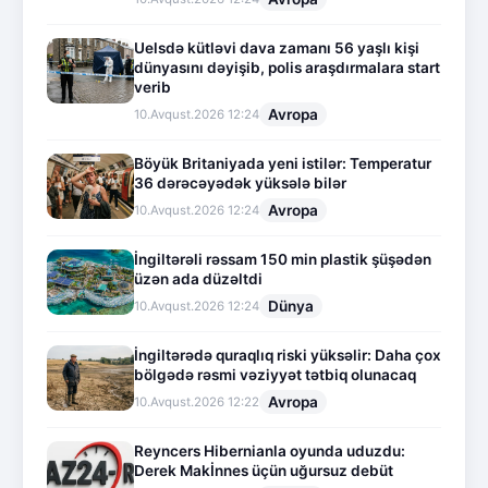
Uelsdə kütləvi dava zamanı 56 yaşlı kişi
dünyasını dəyişib, polis araşdırmalara start
verib
Avropa
10.Avqust.2026 12:24
Böyük Britaniyada yeni istilər: Temperatur
36 dərəcəyədək yüksələ bilər
Avropa
10.Avqust.2026 12:24
İngiltərəli rəssam 150 min plastik şüşədən
üzən ada düzəltdi
Dünya
10.Avqust.2026 12:24
İngiltərədə quraqlıq riski yüksəlir: Daha çox
bölgədə rəsmi vəziyyət tətbiq olunacaq
Avropa
10.Avqust.2026 12:22
Reyncers Hibernianla oyunda uduzdu:
Derek Makİnnes üçün uğursuz debüt