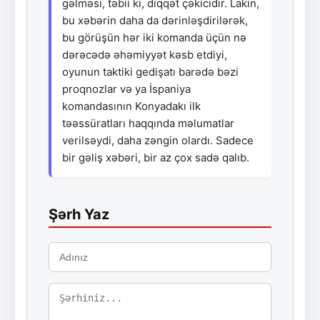
gəlməsi, təbii ki, diqqət çəkicidir. Lakin,
bu xəbərin daha da dərinləşdirilərək,
bu görüşün hər iki komanda üçün nə
dərəcədə əhəmiyyət kəsb etdiyi,
oyunun taktiki gedişatı barədə bəzi
proqnozlar və ya İspaniya
komandasının Konyadakı ilk
təəssüratları haqqında məlumatlar
verilsəydi, daha zəngin olardı. Sadece
bir gəliş xəbəri, bir az çox sadə qalıb.
Şərh Yaz