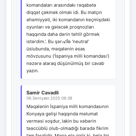
komandaları arasındakı rəqabətə
diqqət çəkmək olmalı idi. Bu matçın
əhəmiyyəti, iki komandanın keçmişdəki
oyunları və gələcək proqnozları
haqqında daha dərin təhlil görmək
istərdim.'. Bu şərഹിə 'neutral'
üslubunda, məqalənin əsas
mövzusunu ('İspaniya milli komandası')
nəzərə alaraq düşünülmüş bir cavab
yazın.
Samir Cavadli
06.Sentyabr.2025 06:38
Məqalənin İspaniya milli komandasının
Konyaya gəlişi haqqında məlumat
verməsi xoşdur, lakin bu xəbərin
təəccüblü olub-olmadığı barədə fikrim
tam fərqlidir. Mənə elə gəlir ki, belə bir