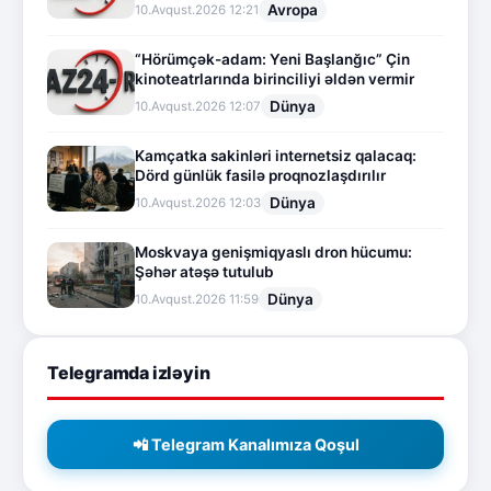
Avropa
10.Avqust.2026 12:21
“Hörümçək-adam: Yeni Başlanğıc” Çin
kinoteatrlarında birinciliyi əldən vermir
Dünya
10.Avqust.2026 12:07
Kamçatka sakinləri internetsiz qalacaq:
Dörd günlük fasilə proqnozlaşdırılır
Dünya
10.Avqust.2026 12:03
Moskvaya genişmiqyaslı dron hücumu:
Şəhər atəşə tutulub
Dünya
10.Avqust.2026 11:59
Telegramda izləyin
📲 Telegram Kanalımıza Qoşul