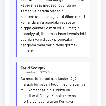
xəbərin əsas məqsədi oyunun nə
zaman və harada olacağını
bildirməkdən daha çox, iki ölkənin milli
komandaları arasındakı rəqabətə
diqqət çəkmək olmalı idi. Bu matçın
əhəmiyyəti, iki komandanın keçmişdəki
oyunları və gələcək proqnozları
haqqında daha dərin təhlil görmək
istərdim.
Fərid Sadıqov
06.Sentyabr.2025 06:33
Bu məqalə, futbol azarkeşləri üçün
maraqlı bir xəbəri təqdim edir. İspaniya
milli komandasının Türkiyə ilə
keçiriləcək Dünya Kuboku seçmə
mərhələsi oyunu üçün Konyaya