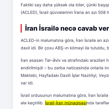
Faktiki say daha yüksək ola bilər, çünki başq
(ACLED), İsrail qüvvələrinin İrana ən azı 508 
İran İsrailə necə cavab ve
ACLED-in məlumatına görə, İran İsrailə ən azı
daxil idi. Bir çoxu ABŞ-ın köməyi ilə tutuldu,
İran əsasən Təl-Əviv və ətrafındakı əraziləri
endirilmişdi – bu zərbə nəticəsində onlarla in
Məktəbi, Hayfadakı Daxili İşlər Nazirliyi, Veyz
var idi.
İsrail ordusunun məlumatına görə, İran İsrailə
ələ keçirilib.
İsrail-İran münaqişəsi
ndə tərəflə