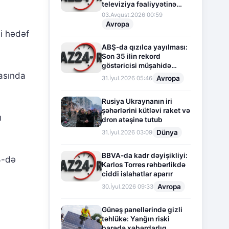
televiziya fəaliyyətinə
fasilə verir
03.Avqust.2026 00:59
Avropa
ni hədəf
ABŞ-da qızılca yayılması:
Son 35 ilin rekord
göstəricisi müşahidə
olunur
rasında
Avropa
31.İyul.2026 05:46
Rusiya Ukraynanın iri
şəhərlərini kütləvi raket və
ı
dron atəşinə tutub
Dünya
31.İyul.2026 03:09
BBVA-da kadr dəyişikliyi:
4-də
Karlos Torres rəhbərlikdə
ciddi islahatlar aparır
Avropa
30.İyul.2026 09:33
Günəş panellərində gizli
təhlükə: Yanğın riski
barədə xəbərdarlıq