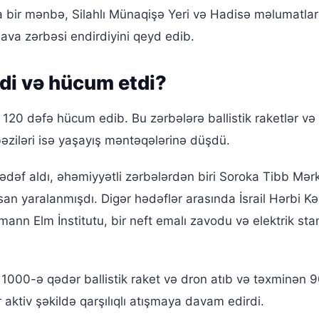
a bir mənbə, Silahlı Münaqişə Yeri və Hadisə məlumatlar
hava zərbəsi endirdiyini qeyd edib.
rdi və hücum etdi?
 120 dəfə hücum edib. Bu zərbələrə ballistik raketlər və
 bəziləri isə yaşayış məntəqələrinə düşdü.
 hədəf aldı, əhəmiyyətli zərbələrdən biri Soroka Tibb Mər
san yaralanmışdı. Digər hədəflər arasında İsrail Hərbi Kə
mann Elm İnstitutu, bir neft emalı zavodu və elektrik stan
 1000-ə qədər ballistik raket və dron atıb və təxminən 90
r aktiv şəkildə qarşılıqlı atışmaya davam edirdi.