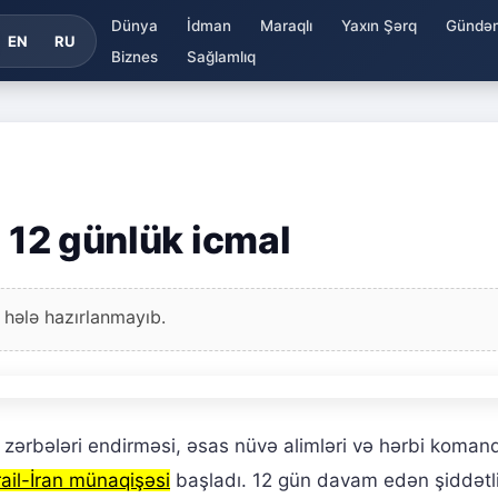
Dünya
İdman
Maraqlı
Yaxın Şərq
Gündə
EN
RU
Biznes
Sağlamlıq
: 12 günlük icmal
 hələ hazırlanmayıb.
a zərbələri endirməsi, əsas nüvə alimləri və hərbi komandi
rail-İran münaqişəsi
başladı. 12 gün davam edən şiddətl