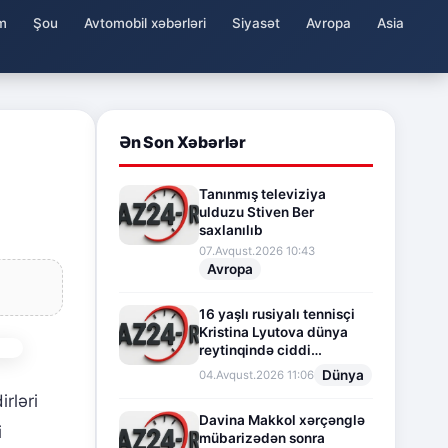
m
Şou
Avtomobil xəbərləri
Siyasət
Avropa
Asia
Ən Son Xəbərlər
Tanınmış televiziya
ulduzu Stiven Ber
saxlanılıb
07.Avqust.2026 10:43
Avropa
16 yaşlı rusiyalı tennisçi
Kristina Lyutova dünya
reytinqində ciddi
irəliləyişə imza atdı
Dünya
04.Avqust.2026 11:06
rləri
Davina Makkol xərçənglə
i
mübarizədən sonra