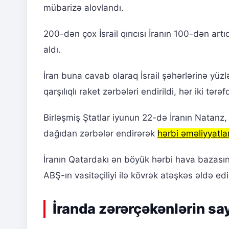
mübarizə alovlandı.
200-dən çox İsrail qırıcısı İranın 100-dən art
aldı.
İran buna cavab olaraq İsrail şəhərlərinə yüzl
qarşılıqlı raket zərbələri endirildi, hər iki tərəf
Birləşmiş Ştatlar iyunun 22-də İranın Natanz,
dağıdan zərbələr endirərək
hərbi əməliyyatla
İranın Qatardakı ən böyük hərbi hava bazası
ABŞ-ın vasitəçiliyi ilə kövrək atəşkəs əldə edi
İranda zərərçəkənlərin sa