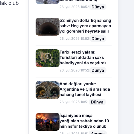
əlak olub
Dünya
26.İyul.2026 10:52
52 milyon dollarlıq nəhəng
səhv: Heç yerə aparmayan
yol görənləri heyrətə salır
Dünya
26.İyul.2026 10:52
Tarixi ərazi yalanı:
Turistləri aldadan şəxs
bələdiyyəni də çaşdırdı
Dünya
26.İyul.2026 10:52
And dağları yarılır:
Argentina və Çili arasında
nəhəng tunel layihəsi
Dünya
26.İyul.2026 10:51
İspaniyada meşə
yanğınları səbəbindən 19
min nəfər təxliyə olunub
Avropa
26.İyul.2026 10:51