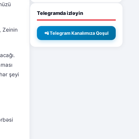
ümüzü
Telegramda izləyin
, Zeinin
📲 Telegram Kanalımıza Qoşul
acağı.
maması
hər şeyi
ərbəsi