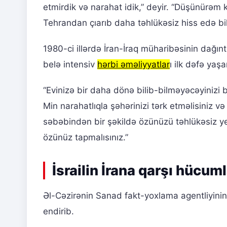
etmirdik və narahat idik,” deyir. “Düşünürə
Tehrandan çıarıb daha təhlükəsiz hiss edə b
1980-ci illərdə İran-İraq müharibəsinin dağıntı
belə intensiv
hərbi əməliyyatlar
ı ilk dəfə yaşa
“Evinizə bir daha dönə bilib-bilməyəcəyinizi
Min narahatlıqla şəhərinizi tərk etməlisiniz və
səbəbindən bir şəkildə özünüzü təhlükəsiz yer
özünüz tapmalısınız.”
İsrailin İrana qarşı hücuml
Əl-Cəzirənin Sanad fakt-yoxlama agentliyinin
endirib.