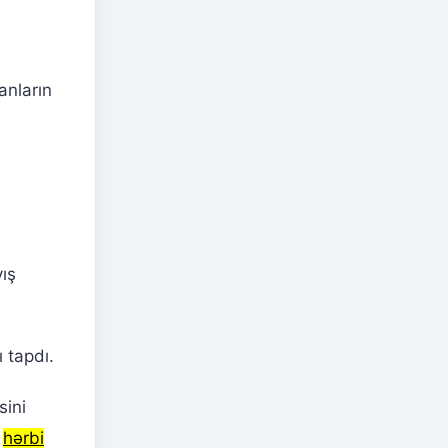
anların
yış
 tapdı.
sini
u
hərbi