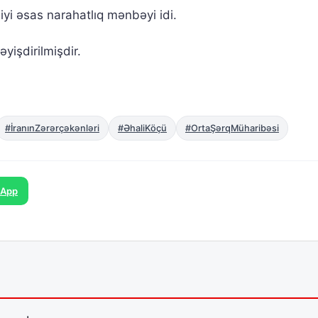
iyi əsas narahatlıq mənbəyi idi.
əyişdirilmişdir.
#İranınZərərçəkənləri
#ƏhaliKöçü
#OrtaŞərqMüharibəsi
sApp