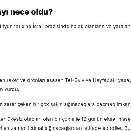
ayı necə oldu?
 iyun tarixinə İsrail ərazisində həlak olanların və yaralan
ilən raket və dronları əsasən Təl-Əviv və Hayfadakı yaşa
n vurdu.
 zərər çəkən bir çox sakin sığınacaqlara qaçmaq imkanı
əhlükəsiz otaqları olan bir çox ailə 12 günün əksər hissə
erilən zaman ictimai sığınacaqlardan istifadə edirdilər. B