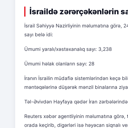
İsraildə zərərçəkənlərin s
İsrail Səhiyyə Nazirliyinin məlumatına görə, 24
sayı belə idi:
Ümumi yaralı/xəstəxanalıq sayı: 3,238
Ümumi həlak olanların sayı: 28
İranın İsrailin müdafiə sistemlərindən keçə b
məntəqələrinə düşərək mənzil binalarına ziya
Təl-Əvivdən Hayfaya qədər İran zərbələrindən
Reuters xəbər agentliyinin məlumatına görə, t
orada keçirib, digərləri isə həyəcan siqnalı v