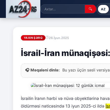
🔍
AZ
26.İyun.2025
YAXIN ŞƏRQ
İsrail-İran münaqişəsi
🎧 Məqaləni dinlə:
Bu yazı üçün səsli versiya
İsrailin İranın hərbi və nüvə obyektlərinə hav
öldürməsi nəticəsində 13 iyun 2025-ci ildə
İs