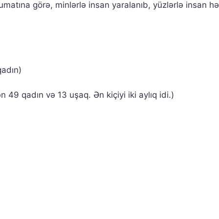
lumatına görə, minlərlə insan yaralanıb, yüzlərlə insan h
qadın)
49 qadın və 13 uşaq. Ən kiçiyi iki aylıq idi.)