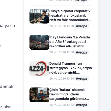
Dünya birjaları korporativ
hesabatlara fokuslanıb:
Neft və faiz dərəcələrinin
təsiri altında cari vəziyyət
nə yaxın
Avropa
26.İyul.2026 10:50
İbay Llanosun "La Velada
del Año 6" boks gecəsi
a
rekordları alt-üst etdi
Avropa
26.İyul.2026 10:50
Donald Trampın İran
strategiyası: Yaxın Şərqdə
növbəti gərginlik
mərhələsi
Avropa
26.İyul.2026 10:50
r demək
Çinin “hukou” sistemi:
Daxili miqrantların
qarşısındakı görünməz
sədd
Avropa
26.İyul.2026 10:22
z hiss