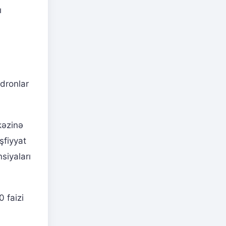
ı
 dronlar
kəzinə
şfiyyat
siyaları
 faizi