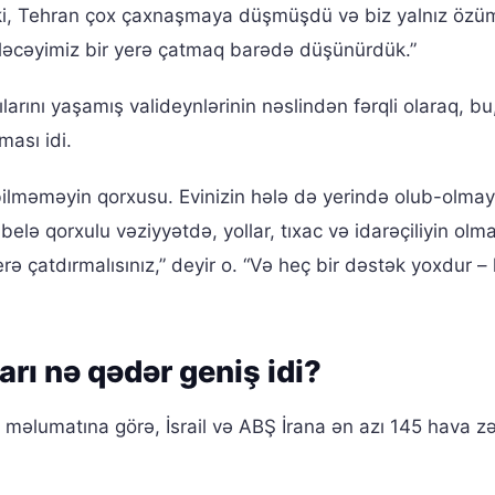
m ki, Tehran çox çaxnaşmaya düşmüşdü və biz yalnız öz
iləcəyimiz bir yerə çatmaq barədə düşünürdük.”
larını yaşamış valideynlərinin nəslindən fərqli olaraq, bu
ması idi.
 bilməməyin qorxusu. Evinizin hələ də yerində olub-olmay
 belə qorxulu vəziyyətdə, yollar, tıxac və idarəçiliyin ol
ə çatdırmalısınız,” deyir o. “Və heç bir dəstək yoxdur – 
arı nə qədər geniş idi?
 məlumatına görə, İsrail və ABŞ İrana ən azı 145 hava z