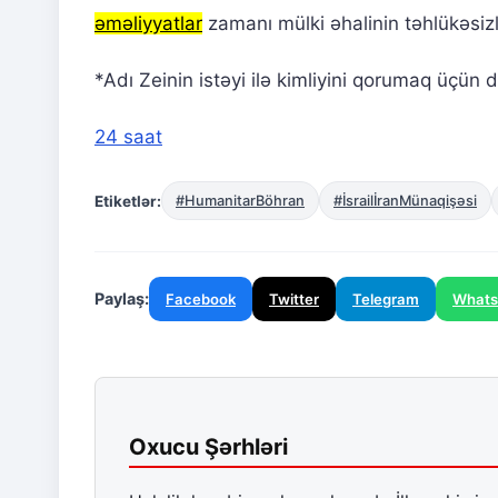
əməliyyatlar
zamanı mülki əhalinin təhlükəsizl
*Adı Zeinin istəyi ilə kimliyini qorumaq üçün d
24 saat
Etiketlər:
#HumanitarBöhran
#İsrailİranMünaqişəsi
Paylaş:
Facebook
Twitter
Telegram
What
Oxucu Şərhləri