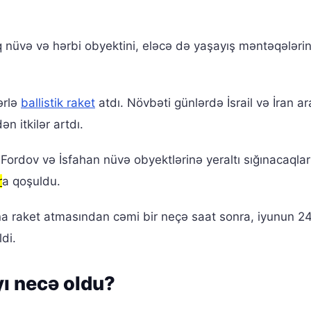
ıq nüvə və hərbi obyektini, eləcə də yaşayış məntəqələri
ərlə
ballistik raket
atdı. Növbəti günlərdə İsrail və İran a
dən itkilər artdı.
 Fordov və İsfahan nüvə obyektlərinə yeraltı sığınacaqlar
r
a qoşuldu.
na raket atmasından cəmi bir neçə saat sonra, iyunun 2
ldi.
yı necə oldu?