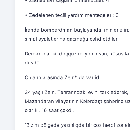
• Zədələnən sağlamlıq mərkəzləri: 4
• Zədələnən təcili yardım məntəqələri: 6
İranda bombardman başlayanda, minlərlə iran
şimal əyalətlərinə qaçmağa cəhd etdilər.
Demək olar ki, doqquz milyon insan, xüsusilə
düşdü.
Onların arasında Zein* də var idi.
34 yaşlı Zein, Tehranndakı evini tərk edərək,
Mazandaran vilayətinin Kələrdaşt şəhərinə ü
olar ki, 16 saat çəkdi.
“Bizim bölgədə yaxınlıqda bir çox hərbi zonal