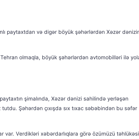
lı paytaxtdan və digər böyük şəhərlərdən Xəzər dənizi
 Tehran olmaqla, böyük şəhərlərdən avtomobilləri ilə yol
 paytaxtın şimalında, Xəzər dənizi sahilində yerləşən
z tutdu. Şəhərdən çıxışda sıx tıxac səbəbindən bu səfə
ar var. Verdikləri xəbərdarlıqlara görə özümüzü təhlükəsi