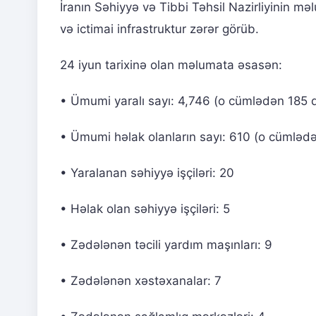
İranın Səhiyyə və Tibbi Təhsil Nazirliyinin mə
və ictimai infrastruktur zərər görüb.
24 iyun tarixinə olan məlumata əsasən:
• Ümumi yaralı sayı: 4,746 (o cümlədən 185 
• Ümumi həlak olanların sayı: 610 (o cümlədən 
• Yaralanan səhiyyə işçiləri: 20
• Həlak olan səhiyyə işçiləri: 5
• Zədələnən təcili yardım maşınları: 9
• Zədələnən xəstəxanalar: 7