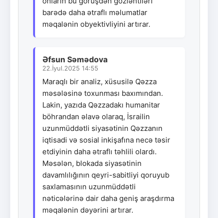
onların bu görüşdən gözləntiləri
barədə daha ətraflı məlumatlar
məqalənin obyektivliyini artırar.
Əfsun Səmədova
22.İyul.2025 14:55
Maraqlı bir analiz, xüsusilə Qəzza
məsələsinə toxunması baxımından.
Lakin, yazıda Qəzzadakı humanitar
böhrandan əlavə olaraq, İsrailin
uzunmüddətli siyasətinin Qəzzanın
iqtisadi və sosial inkişafına necə təsir
etdiyinin daha ətraflı təhlili olardı.
Məsələn, blokada siyasətinin
davamlılığının qeyri-sabitliyi qoruyub
saxlamasının uzunmüddətli
nəticələrinə dair daha geniş araşdırma
məqalənin dəyərini artırar.