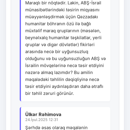
Maraqlı bir nöqtədir. Lakin, ABŞ-İsrail
münasibətlərindəki təsirin miqyasını
müəyyənləşdirmək üçün Qəzzadakı
humanitar böhranın özü ilə bağlı
müxtəlif maraq qruplarının (məsələn,
beynəlxalq humanitar təşkilatlar, yerli
qruplar və digər dövlətlər) fikirləri
arasında necə bir uyğunsuzluq
olduğunu və bu uyğunsuzluğun ABŞ və
İsrailin mövqelərinə necə təsir etdiyini
nəzərə almaq lazımdır? Bu amilin
məqalədəki təhlilin dəqiqliyinə necə
təsir etdiyini aydınlaşdıran daha ətraflı
bir təhlil zəruri görünür.
Ülkər Rəhimova
24.İyul.2025 12:31
Şərhdə əsas olaraq məqalənin