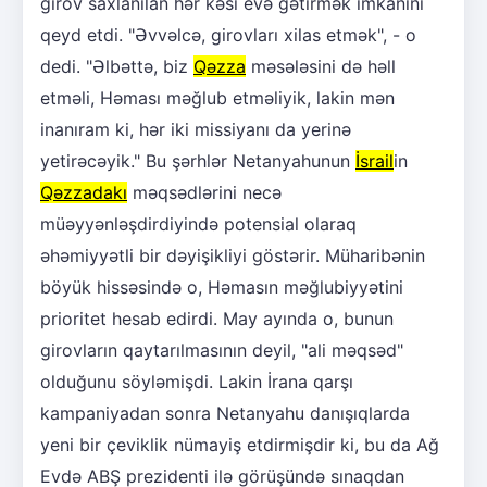
girov saxlanılan hər kəsi evə gətirmək imkanını
qeyd etdi. "Əvvəlcə, girovları xilas etmək", - o
dedi. "Əlbəttə, biz
Qəzza
məsələsini də həll
etməli, Həması məğlub etməliyik, lakin mən
inanıram ki, hər iki missiyanı da yerinə
yetirəcəyik." Bu şərhlər Netanyahunun
İsrail
in
Qəzzadakı
məqsədlərini necə
müəyyənləşdirdiyində potensial olaraq
əhəmiyyətli bir dəyişikliyi göstərir. Müharibənin
böyük hissəsində o, Həmasın məğlubiyyətini
prioritet hesab edirdi. May ayında o, bunun
girovların qaytarılmasının deyil, "ali məqsəd"
olduğunu söyləmişdi. Lakin İrana qarşı
kampaniyadan sonra Netanyahu danışıqlarda
yeni bir çeviklik nümayiş etdirmişdir ki, bu da Ağ
Evdə ABŞ prezidenti ilə görüşündə sınaqdan