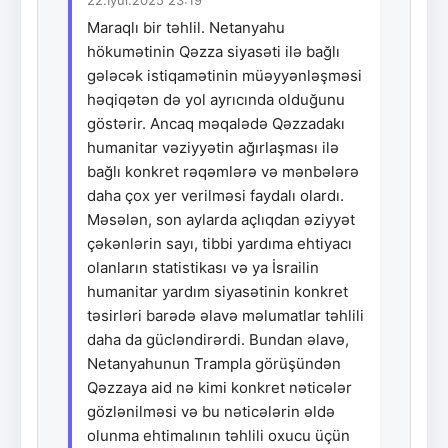
Maraqlı bir təhlil. Netanyahu
hökumətinin Qəzza siyasəti ilə bağlı
gələcək istiqamətinin müəyyənləşməsi
həqiqətən də yol ayrıcında olduğunu
göstərir. Ancaq məqalədə Qəzzadakı
humanitar vəziyyətin ağırlaşması ilə
bağlı konkret rəqəmlərə və mənbələrə
daha çox yer verilməsi faydalı olardı.
Məsələn, son aylarda açlıqdan əziyyət
çəkənlərin sayı, tibbi yardıma ehtiyacı
olanların statistikası və ya İsrailin
humanitar yardım siyasətinin konkret
təsirləri barədə əlavə məlumatlar təhlili
daha da gücləndirərdi. Bundan əlavə,
Netanyahunun Trampla görüşündən
Qəzzaya aid nə kimi konkret nəticələr
gözlənilməsi və bu nəticələrin əldə
olunma ehtimalının təhlili oxucu üçün