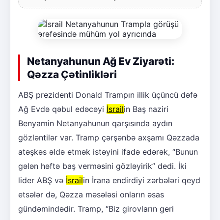
Netanyahunun Ağ Ev Ziyarəti:
Qəzza Çətinlikləri
ABŞ prezidenti Donald Trampın illik üçüncü dəfə
Ağ Evdə qəbul edəcəyi
İsrail
in Baş naziri
Benyamin Netanyahunun qarşısında aydın
gözləntilər var. Tramp çərşənbə axşamı Qəzzada
atəşkəs əldə etmək istəyini ifadə edərək, “Bunun
gələn həftə baş verməsini gözləyirik” dedi. İki
lider ABŞ və
İsrail
in İrana endirdiyi zərbələri qeyd
etsələr də, Qəzza məsələsi onların əsas
gündəmindədir. Tramp, “Biz girovların geri