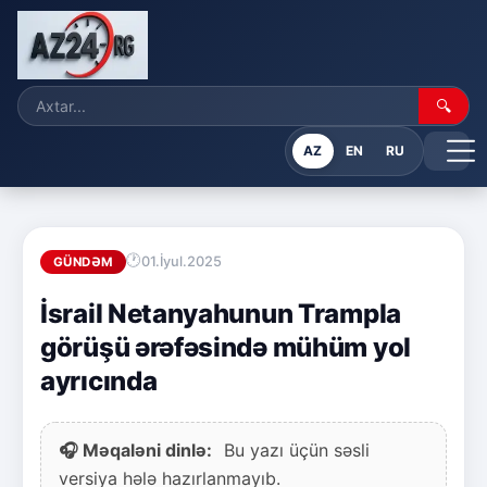
🔍
AZ
EN
RU
01.İyul.2025
GÜNDƏM
İsrail Netanyahunun Trampla
görüşü ərəfəsində mühüm yol
ayrıcında
🎧 Məqaləni dinlə:
Bu yazı üçün səsli
versiya hələ hazırlanmayıb.