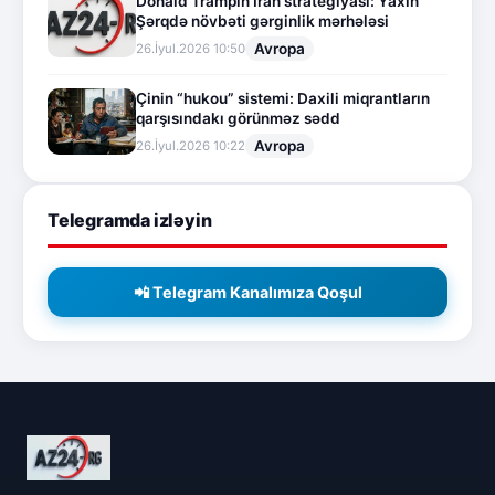
Donald Trampın İran strategiyası: Yaxın
Şərqdə növbəti gərginlik mərhələsi
Avropa
26.İyul.2026 10:50
Çinin “hukou” sistemi: Daxili miqrantların
qarşısındakı görünməz sədd
Avropa
26.İyul.2026 10:22
Telegramda izləyin
📲 Telegram Kanalımıza Qoşul