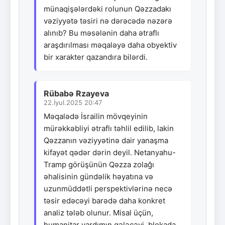
münaqişələrdəki rolunun Qəzzadakı
vəziyyətə təsiri nə dərəcədə nəzərə
alınıb? Bu məsələnin daha ətraflı
araşdırılması məqaləyə daha obyektiv
bir xarakter qazandıra bilərdi.
Rübabə Rzayeva
22.İyul.2025 20:47
Məqalədə İsrailin mövqeyinin
mürəkkəbliyi ətraflı təhlil edilib, lakin
Qəzzanın vəziyyətinə dair yanaşma
kifayət qədər dərin deyil. Netanyahu-
Tramp görüşünün Qəzza zolağı
əhalisinin gündəlik həyatına və
uzunmüddətli perspektivlərinə necə
təsir edəcəyi barədə daha konkret
analiz tələb olunur. Misal üçün,
humanitar yardımın gələcəyi, blokada