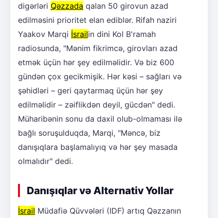
digərləri
Qəzzada
qalan 50 girovun azad
edilməsini prioritet elan ediblər. Rifah naziri
Yaakov Marqi
İsrail
in dini Kol B'ramah
radiosunda, "Mənim fikrimcə, girovları azad
etmək üçün hər şey edilməlidir. Və biz 600
gündən çox gecikmişik. Hər kəsi – sağları və
şəhidləri – geri qaytarmaq üçün hər şey
edilməlidir – zəiflikdən deyil, gücdən" dedi.
Müharibənin sonu da daxil olub-olmaması ilə
bağlı soruşulduqda, Marqi, "Məncə, biz
danışıqlara başlamalıyıq və hər şey masada
olmalıdır" dedi.
Danışıqlar və Alternativ Yollar
İsrail
Müdafiə Qüvvələri (IDF) artıq Qəzzanın