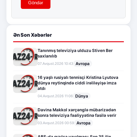
Göndər
Ən Son Xəbərlər
Tanınmış televiziya ulduzu Stiven Ber
saxlanılıb
Avropa
07.Avqust.2026 10:43
16 yaşlı rusiyalı tennisçi Kristina Lyutova
dünya reytinqində ciddi irəliləyişə imza
atdı
Dünya
04.Avqust.2026 11:06
Davina Makkol xərçənglə mübarizədən
sonra televiziya fəaliyyətinə fasilə verir
Avropa
03.Avqust.2026 00:59
ABŞ-da qızılca yayılması: Son 35 ilin