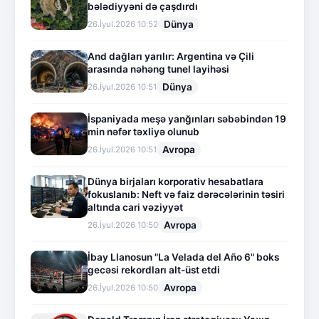
bələdiyyəni də çaşdırdı
Dünya
26.İyul.2026 10:52
And dağları yarılır: Argentina və Çili
arasında nəhəng tunel layihəsi
Dünya
26.İyul.2026 10:51
İspaniyada meşə yanğınları səbəbindən 19
min nəfər təxliyə olunub
Avropa
26.İyul.2026 10:51
Dünya birjaları korporativ hesabatlara
fokuslanıb: Neft və faiz dərəcələrinin təsiri
altında cari vəziyyət
Avropa
26.İyul.2026 10:50
İbay Llanosun "La Velada del Año 6" boks
gecəsi rekordları alt-üst etdi
Avropa
26.İyul.2026 10:50