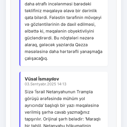
daha ətraflı incələnməsi barədəki
təklifiniz məqaləyə əlavə bir dərinlik
qata bilərdi. Fələstin tərəfinin mövqeyi
və gözləntilərinin də daxil edilməsi,
əlbəttə ki, məqalənin obyektivliyini
gücləndirərdi. Bu nöqtələri nəzərə
alaraq, gələcək yazılarda Qəzza
məsələsinə daha hərtərəfli yanaşmağa
çalışacağıq.
Vüsal İsmayılov
03.Sentyabr.2025 14:13
Sizə 'İsrail Netanyahunun Trampla
görüşü ərəfəsində mühüm yol
ayrıcında' başlıqlı bir yazı məqaləsinə
verilmiş şərhə cavab yazmağınız
tapşırılır. Orijinal şərh belədir: 'Maraqlı
bir təhlil. Netanyahu hökumətinin