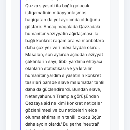
Qəzza siyasəti ilə bağlı gələcək
istiqamətinin müəyyənləşməsi
həqiqətən də yol ayrıcında olduğunu
göstərir. Ancaq məqalədə Qəzzadakı
humanitar vəziyyətin ağırlaşması ilə
bağlı konkret rəqəmlərə və mənbələrə
daha çox yer verilməsi faydalı olardı.
Məsələn, son aylarda açlıqdan əziyyət
çəkənlərin sayı, tibbi yardıma ehtiyacı
olanların statistikası və ya İsrailin
humanitar yardım siyasətinin konkret
təsirləri barədə əlavə məlumatlar təhlili
daha da gücləndirərdi. Bundan əlavə,
Netanyahunun Trampla görüşündən
Qəzzaya aid nə kimi konkret nəticələr
gözlənilməsi və bu nəticələrin əldə
olunma ehtimalının təhlili oxucu üçün
daha aydın olardı.' Bu şərhə 'neutral'