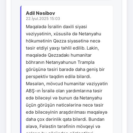
Adil Nəsibov
22.İyul.2025 15:03
Məqalədə İsrailin daxili siyasi
vəziyyətinin, xüsusilə də Netanyahu
hökumətinin Qəzza siyasətinə necə
təsir etdiyi yaxşı təhlil edilib. Lakin,
məqalədə Qəzzadakı humanitar
böhranın Netanyahunun Trampla
görüşünə təsiri barədə daha geniş bir
perspektiv təqdim edilə bilərdi.
Məsələn, mövcud humanitar vəziyyətin
ABŞ-ın İsrailə olan yardımlarına təsir
edə biləcəyi və bunun da Netanyahu
üçün görüşün nəticələrinə necə təsir
edə biləcəyinin araşdırılması məqaləyə
daha çox dərinlik qata bilərdi. Bundan
əlavə, Fələstin tərəfinin mövqeyi və