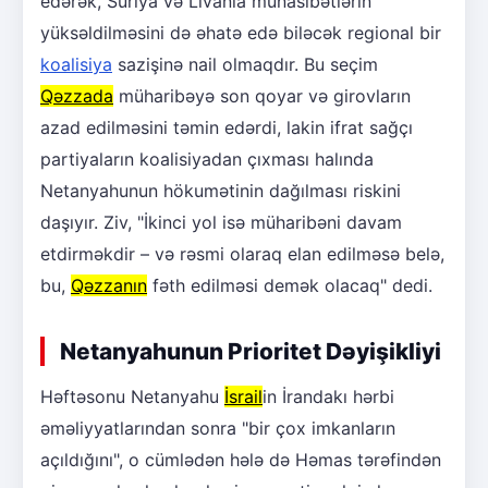
edərək, Suriya və Livanla münasibətlərin
yüksəldilməsini də əhatə edə biləcək regional bir
koalisiya
sazişinə nail olmaqdır. Bu seçim
Qəzzada
müharibəyə son qoyar və girovların
azad edilməsini təmin edərdi, lakin ifrat sağçı
partiyaların koalisiyadan çıxması halında
Netanyahunun hökumətinin dağılması riskini
daşıyır. Ziv, "İkinci yol isə müharibəni davam
etdirməkdir – və rəsmi olaraq elan edilməsə belə,
bu,
Qəzzanın
fəth edilməsi demək olacaq" dedi.
Netanyahunun Prioritet Dəyişikliyi
Həftəsonu Netanyahu
İsrail
in İrandakı hərbi
əməliyyatlarından sonra "bir çox imkanların
açıldığını", o cümlədən hələ də Həmas tərəfindən