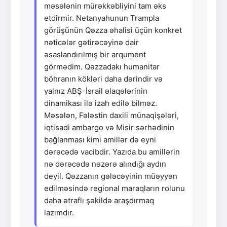
məsələnin mürəkkəbliyini tam əks
etdirmir. Netanyahunun Trampla
görüşünün Qəzza əhalisi üçün konkret
nəticələr gətirəcəyinə dair
əsaslandırılmış bir arqument
görmədim. Qəzzadakı humanitar
böhranın kökləri daha dərindir və
yalnız ABŞ-İsrail əlaqələrinin
dinamikası ilə izah edilə bilməz.
Məsələn, Fələstin daxili münaqişələri,
iqtisadi ambargo və Misir sərhədinin
bağlanması kimi amillər də eyni
dərəcədə vacibdir. Yazıda bu amillərin
nə dərəcədə nəzərə alındığı aydın
deyil. Qəzzanın gələcəyinin müəyyən
edilməsində regional maraqların rolunu
daha ətraflı şəkildə araşdırmaq
lazımdır.