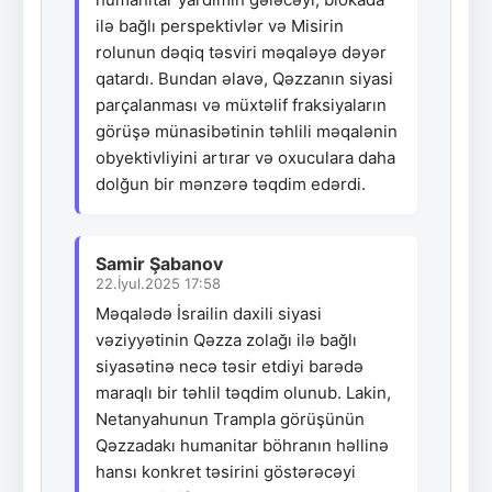
ilə bağlı perspektivlər və Misirin
rolunun dəqiq təsviri məqaləyə dəyər
qatardı. Bundan əlavə, Qəzzanın siyasi
parçalanması və müxtəlif fraksiyaların
görüşə münasibətinin təhlili məqalənin
obyektivliyini artırar və oxuculara daha
dolğun bir mənzərə təqdim edərdi.
Samir Şabanov
22.İyul.2025 17:58
Məqalədə İsrailin daxili siyasi
vəziyyətinin Qəzza zolağı ilə bağlı
siyasətinə necə təsir etdiyi barədə
maraqlı bir təhlil təqdim olunub. Lakin,
Netanyahunun Trampla görüşünün
Qəzzadakı humanitar böhranın həllinə
hansı konkret təsirini göstərəcəyi