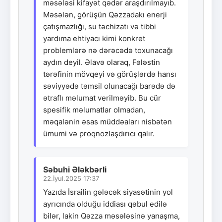
məsələsi kifayət qədər araşdırılmayıb.
Məsələn, görüşün Qəzzadakı enerji
çatışmazlığı, su təchizatı və tibbi
yardıma ehtiyacı kimi konkret
problemlərə nə dərəcədə toxunacağı
aydın deyil. Əlavə olaraq, Fələstin
tərəfinin mövqeyi və görüşlərdə hansı
səviyyədə təmsil olunacağı barədə də
ətraflı məlumat verilməyib. Bu cür
spesifik məlumatlar olmadan,
məqalənin əsas müddəaları nisbətən
ümumi və proqnozlaşdırıcı qalır.
Səbuhi Ələkbərli
22.İyul.2025 17:37
Yazıda İsrailin gələcək siyasətinin yol
ayrıcında olduğu iddiası qəbul edilə
bilər, lakin Qəzza məsələsinə yanaşma,