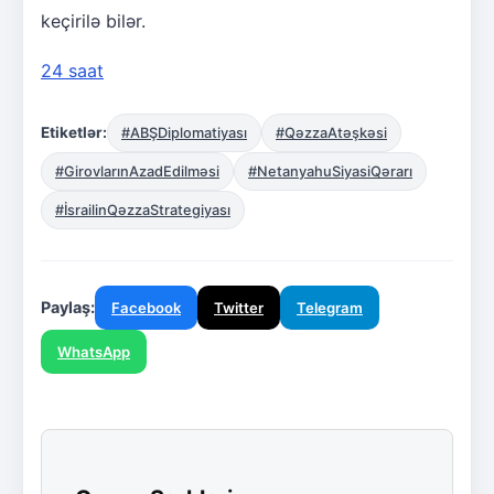
keçirilə bilər.
24 saat
Etiketlər:
#ABŞDiplomatiyası
#QəzzaAtəşkəsi
#GirovlarınAzadEdilməsi
#NetanyahuSiyasiQərarı
#İsrailinQəzzaStrategiyası
Paylaş:
Facebook
Twitter
Telegram
WhatsApp