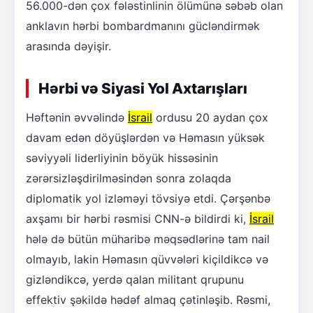
56.000-dən çox fələstinlinin ölümünə səbəb olan
anklavın hərbi bombardmanını gücləndirmək
arasında dəyişir.
Hərbi və Siyasi Yol Axtarışları
Həftənin əvvəlində
İsrail
ordusu 20 aydan çox
davam edən döyüşlərdən və Həmasın yüksək
səviyyəli liderliyinin böyük hissəsinin
zərərsizləşdirilməsindən sonra zolaqda
diplomatik yol izləməyi tövsiyə etdi. Çərşənbə
axşamı bir hərbi rəsmisi CNN-ə bildirdi ki,
İsrail
hələ də bütün müharibə məqsədlərinə tam nail
olmayıb, lakin Həmasın qüvvələri kiçildikcə və
gizləndikcə, yerdə qalan militant qrupunu
effektiv şəkildə hədəf almaq çətinləşib. Rəsmi,