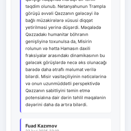
təqdim olunub. Netanyahunun Trampla
görüşü əvvəli Qəzzanın gələcəyi ilə
bağlı müzakirələrə xüsusi diqqət
yetirilməsi yerinə düşərdi. Məqalədə
Qəzzadakı humanitar böhranın
genişliyinə toxunulsa da, Misirin
rolunun və hətta Hamasın daxili
fraksiyalar arasındakı dinamikasının bu
gələcək görüşlərdə necə əks olunacağı
barədə daha ətraflı məlumat verilə
bilərdi. Misir vasitəçiliyinin nəticələrinə
və onun uzunmüddətli perspektivdə
Qəzzanın sabitliyini təmin etmə
potensialına dair dərin təhlil məqalənin
dəyərini daha da artıra bilərdi.
Fuad Kazımov
22.İyul.2025 23:19