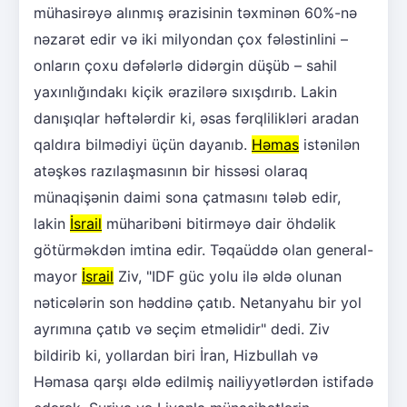
mühasirəyə alınmış ərazisinin təxminən 60%-nə
nəzarət edir və iki milyondan çox fələstinlini –
onların çoxu dəfələrlə didərgin düşüb – sahil
yaxınlığındakı kiçik ərazilərə sıxışdırıb. Lakin
danışıqlar həftələrdir ki, əsas fərqlilikləri aradan
qaldıra bilmədiyi üçün dayanıb.
Həmas
istənilən
atəşkəs razılaşmasının bir hissəsi olaraq
münaqişənin daimi sona çatmasını tələb edir,
lakin
İsrail
müharibəni bitirməyə dair öhdəlik
götürməkdən imtina edir. Təqaüddə olan general-
mayor
İsrail
Ziv, "IDF güc yolu ilə əldə olunan
nəticələrin son həddinə çatıb. Netanyahu bir yol
ayrımına çatıb və seçim etməlidir" dedi. Ziv
bildirib ki, yollardan biri İran, Hizbullah və
Həmasa qarşı əldə edilmiş nailiyyətlərdən istifadə