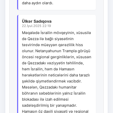
daha aydın olardı.
Ülkər Sadıqova
22.İyul.2025 22:19
Məqalədə İsrailin mövqeyinin, xüsusilə
də Qəzza ilə bağlı siyasətinin
təsvirində müəyyən qərəzlilik hiss
olunur. Netanyahunun Trampla görüşü
öncəsi regional gərginliklərin, xüsusən
də Qəzzadakı vəziyyətin təhlilində,
həm İsrailin, həm də Hamasın
hərəkətlərinin nəticələrini daha tarazlı
şəkildə qiymətləndirmək vacibdir.
Məsələn, Qəzzadakı humanitar
böhranın səbəblərinin yalnız İsrailin
blokadası ilə izah edilməsi
sadələşdirilmiş bir yanaşmadır.
Hamasın öz daxili siyasəti və regional