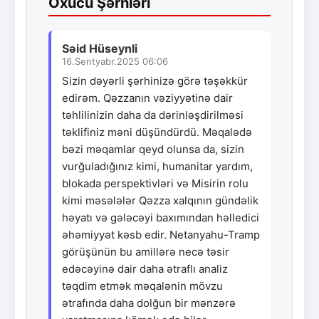
Oxucu Şərhləri
Səid Hüseynli
16.Sentyabr.2025 06:06
Sizin dəyərli şərhinizə görə təşəkkür
edirəm. Qəzzanın vəziyyətinə dair
təhlilinizin daha da dərinləşdirilməsi
təklifiniz məni düşündürdü. Məqalədə
bəzi məqamlar qeyd olunsa da, sizin
vurğuladığınız kimi, humanitar yardım,
blokada perspektivləri və Misirin rolu
kimi məsələlər Qəzza xalqının gündəlik
həyatı və gələcəyi baxımından həlledici
əhəmiyyət kəsb edir. Netanyahu-Tramp
görüşünün bu amillərə necə təsir
edəcəyinə dair daha ətraflı analiz
təqdim etmək məqalənin mövzu
ətrafında daha dolğun bir mənzərə