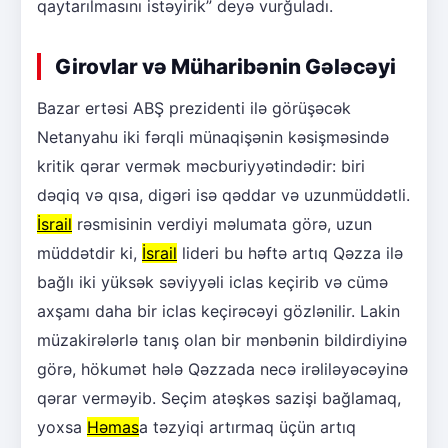
qaytarılmasını istəyirik” deyə vurğuladı.
Girovlar və Müharibənin Gələcəyi
Bazar ertəsi ABŞ prezidenti ilə görüşəcək
Netanyahu iki fərqli münaqişənin kəsişməsində
kritik qərar vermək məcburiyyətindədir: biri
dəqiq və qısa, digəri isə qəddar və uzunmüddətli.
İsrail
rəsmisinin verdiyi məlumata görə, uzun
müddətdir ki,
İsrail
lideri bu həftə artıq Qəzza ilə
bağlı iki yüksək səviyyəli iclas keçirib və cümə
axşamı daha bir iclas keçirəcəyi gözlənilir. Lakin
müzakirələrlə tanış olan bir mənbənin bildirdiyinə
görə, hökumət hələ Qəzzada necə irəliləyəcəyinə
qərar verməyib. Seçim atəşkəs sazişi bağlamaq,
yoxsa
Həmas
a təzyiqi artırmaq üçün artıq