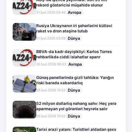
rekord göstəricisi müşahidə olunur
Avropa
31.İyul.2026 05:46
Rusiya Ukraynanın iri şəhərlərini kütləvi
raket və dron atəşinə tutub
Dünya
31.İyul.2026 03:09
BBVA-da kadr dəyişikliyi: Karlos Torres
rəhbərlikdə ciddi islahatlar aparır
Avropa
30.İyul.2026 09:33
Günəş panellərində gizli təhlükə: Yanğın
riski barədə xəbərdarlıq
Dünya
26.İyul.2026 10:52
52 milyon dollarlıq nəhəng səhv: Heç yerə
aparmayan yol görənləri heyrətə salır
Dünya
26.İyul.2026 10:52
Tarixi ərazi yalanı: Turistləri aldadan şəxs