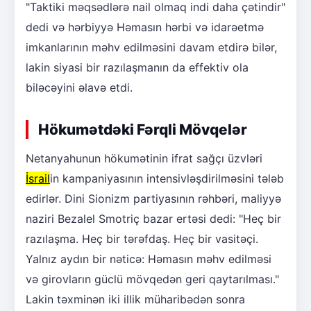
"Taktiki məqsədlərə nail olmaq indi daha çətindir"
dedi və hərbiyyə Həmasın hərbi və idarəetmə
imkanlarının məhv edilməsini davam etdirə bilər,
lakin siyasi bir razılaşmanın da effektiv ola
biləcəyini əlavə etdi.
Hökumətdəki Fərqli Mövqelər
Netanyahunun hökumətinin ifrat sağçı üzvləri
İsrail
in kampaniyasının intensivləşdirilməsini tələb
edirlər. Dini Sionizm partiyasının rəhbəri, maliyyə
naziri Bezalel Smotriç bazar ertəsi dedi: "Heç bir
razılaşma. Heç bir tərəfdaş. Heç bir vasitəçi.
Yalnız aydın bir nəticə: Həmasın məhv edilməsi
və girovların güclü mövqedən geri qaytarılması."
Lakin təxminən iki illik müharibədən sonra