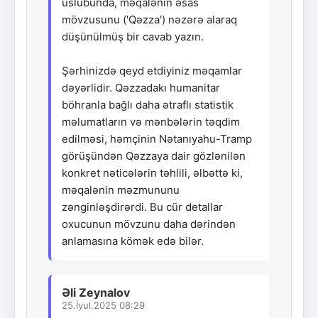
üslubunda, məqalənin əsas
mövzusunu ('Qəzza') nəzərə alaraq
düşünülmüş bir cavab yazın.
Şərhinizdə qeyd etdiyiniz məqamlar
dəyərlidir. Qəzzadakı humanitar
böhranla bağlı daha ətraflı statistik
məlumatların və mənbələrin təqdim
edilməsi, həmçinin Nətanıyahu-Tramp
görüşündən Qəzzaya dair gözlənilən
konkret nəticələrin təhlili, əlbəttə ki,
məqalənin məzmununu
zənginləşdirərdi. Bu cür detallar
oxucunun mövzunu daha dərindən
anlamasına kömək edə bilər.
Əli Zeynalov
25.İyul.2025 08:29