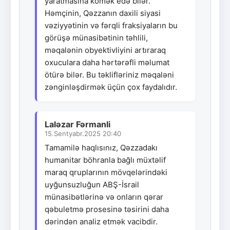
yaratmasına kömək edə bilər.
Həmçinin, Qəzzanın daxili siyasi
vəziyyətinin və fərqli fraksiyaların bu
görüşə münasibətinin təhlili,
məqalənin obyektivliyini artıraraq
oxuculara daha hərtərəfli məlumat
ötürə bilər. Bu təklifləriniz məqaləni
zənginləşdirmək üçün çox faydalıdır.
Laləzar Fərmanli
15.Sentyabr.2025 20:40
Tamamilə haqlısınız, Qəzzadakı
humanitar böhranla bağlı müxtəlif
maraq qruplarının mövqelərindəki
uyğunsuzluğun ABŞ-İsrail
münasibətlərinə və onların qərar
qəbuletmə prosesinə təsirini daha
dərindən analiz etmək vacibdir.