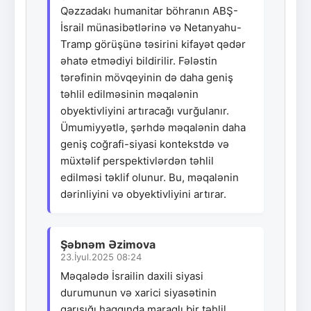
Qəzzadakı humanitar böhranın ABŞ-
İsrail münasibətlərinə və Netanyahu-
Tramp görüşünə təsirini kifayət qədər
əhatə etmədiyi bildirilir. Fələstin
tərəfinin mövqeyinin də daha geniş
təhlil edilməsinin məqalənin
obyektivliyini artıracağı vurğulanır.
Ümumiyyətlə, şərhdə məqalənin daha
geniş coğrafi-siyasi kontekstdə və
müxtəlif perspektivlərdən təhlil
edilməsi təklif olunur. Bu, məqalənin
dərinliyini və obyektivliyini artırar.
Şəbnəm Əzimova
23.İyul.2025 08:24
Məqalədə İsrailin daxili siyasi
durumunun və xarici siyasətinin
qarışığı haqqında maraqlı bir təhlil