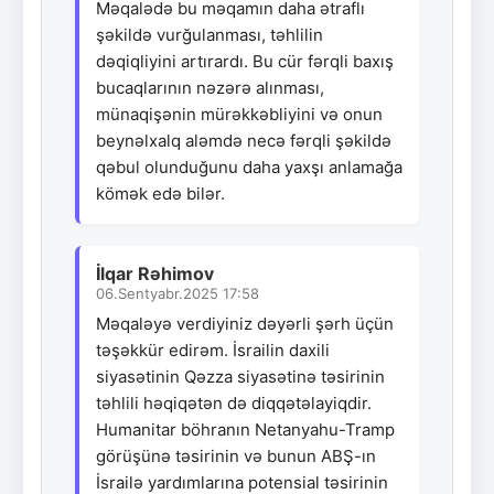
Məqalədə bu məqamın daha ətraflı
şəkildə vurğulanması, təhlilin
dəqiqliyini artırardı. Bu cür fərqli baxış
bucaqlarının nəzərə alınması,
münaqişənin mürəkkəbliyini və onun
beynəlxalq aləmdə necə fərqli şəkildə
qəbul olunduğunu daha yaxşı anlamağa
kömək edə bilər.
İlqar Rəhimov
06.Sentyabr.2025 17:58
Məqaləyə verdiyiniz dəyərli şərh üçün
təşəkkür edirəm. İsrailin daxili
siyasətinin Qəzza siyasətinə təsirinin
təhlili həqiqətən də diqqətəlayiqdir.
Humanitar böhranın Netanyahu-Tramp
görüşünə təsirinin və bunun ABŞ-ın
İsrailə yardımlarına potensial təsirinin