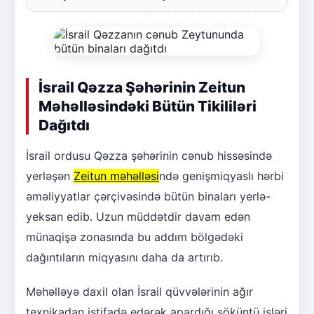
İsrail Qəzza Şəhərinin Zeitun
Məhəlləsindəki Bütün Tikililəri
Dağıtdı
İsrail ordusu Qəzza şəhərinin cənub hissəsində
yerləşən
Zeitun məhəlləsi
ndə genişmiqyaslı hərbi
əməliyyatlar çərçivəsində bütün binaları yerlə-
yeksan edib. Uzun müddətdir davam edən
münaqişə zonasında bu addım bölgədəki
dağıntıların miqyasını daha da artırıb.
Məhəlləyə daxil olan İsrail qüvvələrinin ağır
texnikadan istifadə edərək apardığı söküntü işləri