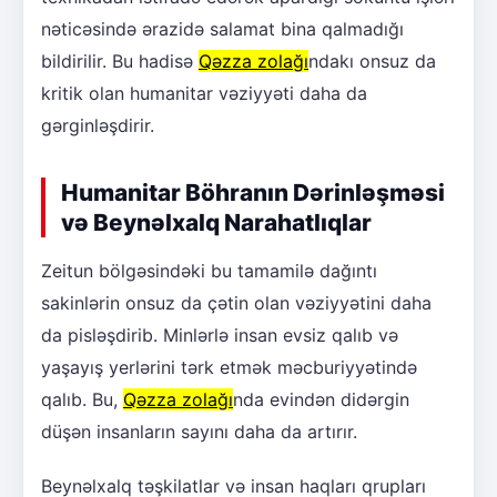
nəticəsində ərazidə salamat bina qalmadığı
bildirilir. Bu hadisə
Qəzza zolağı
ndakı onsuz da
kritik olan humanitar vəziyyəti daha da
gərginləşdirir.
Humanitar Böhranın Dərinləşməsi
və Beynəlxalq Narahatlıqlar
Zeitun bölgəsindəki bu tamamilə dağıntı
sakinlərin onsuz da çətin olan vəziyyətini daha
da pisləşdirib. Minlərlə insan evsiz qalıb və
yaşayış yerlərini tərk etmək məcburiyyətində
qalıb. Bu,
Qəzza zolağı
nda evindən didərgin
düşən insanların sayını daha da artırır.
Beynəlxalq təşkilatlar və insan haqları qrupları