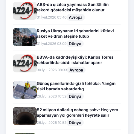
ABŞ-da qızılca yayılması: Son 35 ilin
rekord göstəricisi müşahidə olunur
Avropa
31.İyul.2026 05:46
Rusiya Ukraynanın iri şəhərlərini kütləvi
raket və dron atəşinə tutub
Dünya
31.İyul.2026 03:09
BBVA-da kadr dəyişikliyi: Karlos Torres
rəhbərlikdə ciddi islahatlar aparır
Avropa
30.İyul.2026 09:33
Günəş panellərində gizli təhlükə: Yanğın
riski barədə xəbərdarlıq
Dünya
26.İyul.2026 10:52
52 milyon dollarlıq nəhəng səhv: Heç yerə
aparmayan yol görənləri heyrətə salır
Dünya
26.İyul.2026 10:52