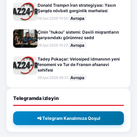
Donald Trampın İran strategiyası: Yaxın
Şərqdə növbəti gərginlik mərhələsi
Avropa
26.İyul.2026 10:50
Çinin “hukou” sistemi: Daxili miqrantların
qarşısındakı görünməz sədd
Avropa
26.İyul.2026 10:22
Tadey Pokaçar: Velosiped idmanının yeni
fenomeni və Tur de Fransın əfsanəvi
səhifəsi
Avropa
26.İyul.2026 09:31
Telegramda izləyin
📲 Telegram Kanalımıza Qoşul