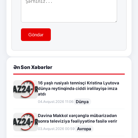
Göndər
Ən Son Xəbərlər
16 yaşlı rusiyalı tennisçi Kristina Lyutova
dünya reytinqində ciddi irəliləyişə imza
atdı
Dünya
04.Avqust.2026 11:06
Davina Makkol xərçənglə mübarizədən
sonra televiziya fəaliyyətinə fasilə verir
Avropa
03.Avqust.2026 00:59