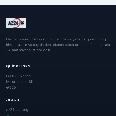
Heç bir hüququmuz qorunmur, amma siz yenə də qorunurmuş
kimi davranın və saytda dərc olunan xəbərlərdən istifadə zamanı
24 saat saytına istinad edin.
QUICK LINKS
Gizlilik Siyasəti
Məlumatların Silinməsi
Əlaqə
ƏLAQƏ
az24saat.org