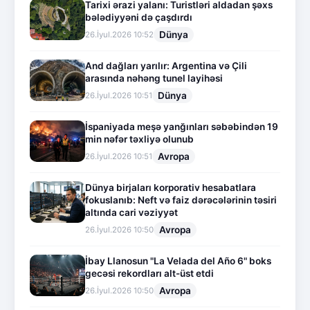
Tarixi ərazi yalanı: Turistləri aldadan şəxs
bələdiyyəni də çaşdırdı
Dünya
26.İyul.2026 10:52
And dağları yarılır: Argentina və Çili
arasında nəhəng tunel layihəsi
Dünya
26.İyul.2026 10:51
İspaniyada meşə yanğınları səbəbindən 19
min nəfər təxliyə olunub
Avropa
26.İyul.2026 10:51
Dünya birjaları korporativ hesabatlara
fokuslanıb: Neft və faiz dərəcələrinin təsiri
altında cari vəziyyət
Avropa
26.İyul.2026 10:50
İbay Llanosun "La Velada del Año 6" boks
gecəsi rekordları alt-üst etdi
Avropa
26.İyul.2026 10:50