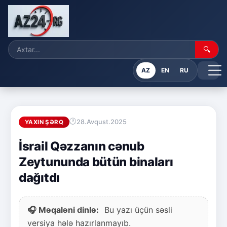
🔍
AZ
EN
RU
28.Avqust.2025
YAXIN ŞƏRQ
İsrail Qəzzanın cənub
Zeytununda bütün binaları
dağıtdı
🎧 Məqaləni dinlə:
Bu yazı üçün səsli
versiya hələ hazırlanmayıb.