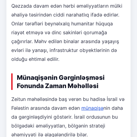
Qəzzada davam edən hərbi əməliyyatların mülki
əhaliyə təsirindən ciddi narahatlıq ifadə edirlər.
Onlar tərəfləri beynəlxalq humanitar hüquqa
riayət etməyə və dinc sakinləri qorumağa
çağırırlar. Məhv edilən binalar arasında yaşayış
evləri ilə yanaşı, infrastruktur obyektlərinin də
olduğu ehtimal edilir.
Münaqişənin Gərginləşməsi
Fonunda Zaman Məhəlləsi
Zeitun məhəlləsində baş verən bu hadisə İsrail və
Fələstin arasında davam edən
münaqişə
nin daha
da gərginləşdiyini göstərir. İsrail ordusunun bu
bölgədəki əməliyyatları, bölgənin strateji
əhəmiyyəti ilə əlaqələndirilə bilər.