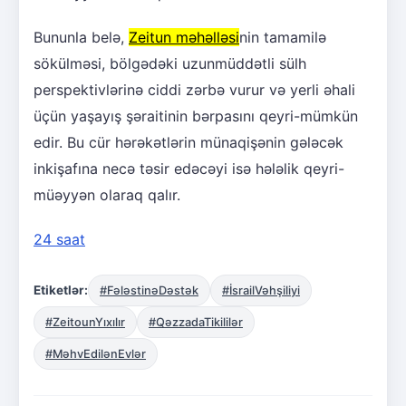
Bununla belə,
Zeitun məhəlləsi
nin tamamilə
sökülməsi, bölgədəki uzunmüddətli sülh
perspektivlərinə ciddi zərbə vurur və yerli əhali
üçün yaşayış şəraitinin bərpasını qeyri-mümkün
edir. Bu cür hərəkətlərin münaqişənin gələcək
inkişafına necə təsir edəcəyi isə hələlik qeyri-
müəyyən olaraq qalır.
24 saat
Etiketlər:
#FələstinəDəstək
#İsrailVəhşiliyi
#ZeitounYıxılır
#QəzzadaTikililər
#MəhvEdilənEvlər