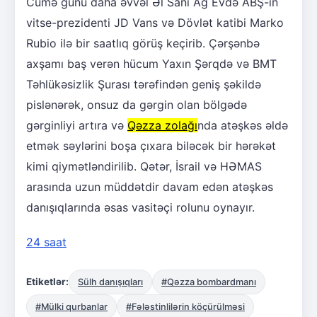
Cümə günü daha əvvəl Əl Sani Ağ Evdə ABŞ-ın
vitse-prezidenti JD Vans və Dövlət katibi Marko
Rubio ilə bir saatlıq görüş keçirib. Çərşənbə
axşamı baş verən hücum Yaxın Şərqdə və BMT
Təhlükəsizlik Şurası tərəfindən geniş şəkildə
pislənərək, onsuz da gərgin olan bölgədə
gərginliyi artıra və
Qəzza zolağı
nda atəşkəs əldə
etmək səylərini boşa çıxara biləcək bir hərəkət
kimi qiymətləndirilib. Qətər, İsrail və HƏMAS
arasında uzun müddətdir davam edən atəşkəs
danışıqlarında əsas vasitəçi rolunu oynayır.
24 saat
Etiketlər:
Sülh danışıqları
#Qəzza bombardmanı
#Mülki qurbanlar
#Fələstinlilərin köçürülməsi