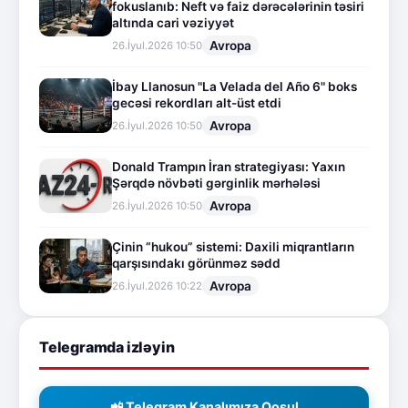
fokuslanıb: Neft və faiz dərəcələrinin təsiri
altında cari vəziyyət
Avropa
26.İyul.2026 10:50
İbay Llanosun "La Velada del Año 6" boks
gecəsi rekordları alt-üst etdi
Avropa
26.İyul.2026 10:50
Donald Trampın İran strategiyası: Yaxın
Şərqdə növbəti gərginlik mərhələsi
Avropa
26.İyul.2026 10:50
Çinin “hukou” sistemi: Daxili miqrantların
qarşısındakı görünməz sədd
Avropa
26.İyul.2026 10:22
Telegramda izləyin
📲 Telegram Kanalımıza Qoşul