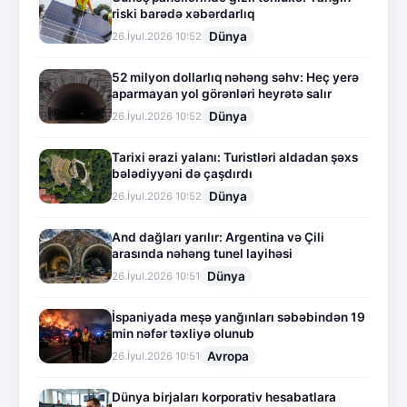
riski barədə xəbərdarlıq
Dünya
26.İyul.2026 10:52
52 milyon dollarlıq nəhəng səhv: Heç yerə
aparmayan yol görənləri heyrətə salır
Dünya
26.İyul.2026 10:52
Tarixi ərazi yalanı: Turistləri aldadan şəxs
bələdiyyəni də çaşdırdı
Dünya
26.İyul.2026 10:52
And dağları yarılır: Argentina və Çili
arasında nəhəng tunel layihəsi
Dünya
26.İyul.2026 10:51
İspaniyada meşə yanğınları səbəbindən 19
min nəfər təxliyə olunub
Avropa
26.İyul.2026 10:51
Dünya birjaları korporativ hesabatlara