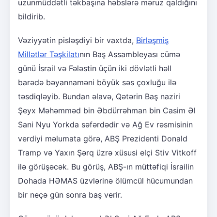
uzunmüddətli təkbaşına həbslərə məruz qaldığını
bildirib.
Vəziyyətin pisləşdiyi bir vaxtda,
Birləşmiş
Millətlər Təşkilatı
nın Baş Assambleyası cümə
günü İsrail və Fələstin üçün iki dövlətli həll
barədə bəyannaməni böyük səs çoxluğu ilə
təsdiqləyib. Bundan əlavə, Qətərin Baş naziri
Şeyx Məhəmməd bin Əbdürrəhman bin Casim Əl
Sani Nyu Yorkda səfərdədir və Ağ Ev rəsmisinin
verdiyi məlumata görə, ABŞ Prezidenti Donald
Tramp və Yaxın Şərq üzrə xüsusi elçi Stiv Vitkoff
ilə görüşəcək. Bu görüş, ABŞ-ın müttəfiqi İsrailin
Dohada HƏMAS üzvlərinə ölümcül hücumundan
bir neçə gün sonra baş verir.