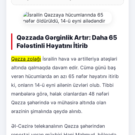
Qəzzada Gərginlik Artır: Daha 65
Fələstinli Həyatını İtirib
Qəzza zolağı
İsrailin hava və artilleriya atəşləri
altında qalmaqda davam edir. Cümə günü baş
verən hücumlarda ən azı 65 nəfər həyatını itirib
ki, onların 14-ü eyni ailənin üzvləri olub. Tibbi
mənbələrə görə, həlak olanlardan 48 nəfəri
Qəzza şəhərində və mühasirə altında olan
ərazinin şimalında qeydə alınıb.
Əl-Cəzirə telekanalının Qəzza şəhərindən
reportaj verən müxbiri Hani Mahmud, bölgədə