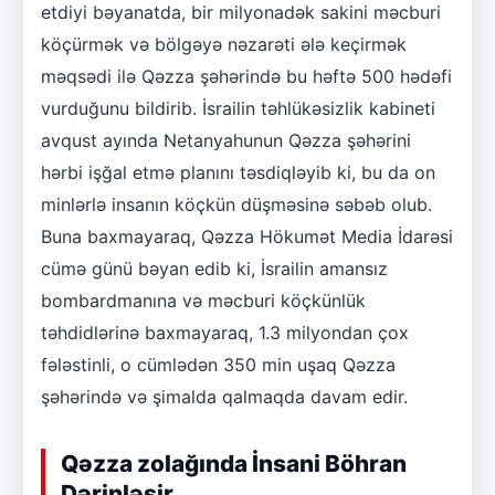
etdiyi bəyanatda, bir milyonadək sakini məcburi
köçürmək və bölgəyə nəzarəti ələ keçirmək
məqsədi ilə Qəzza şəhərində bu həftə 500 hədəfi
vurduğunu bildirib. İsrailin təhlükəsizlik kabineti
avqust ayında Netanyahunun Qəzza şəhərini
hərbi işğal etmə planını təsdiqləyib ki, bu da on
minlərlə insanın köçkün düşməsinə səbəb olub.
Buna baxmayaraq, Qəzza Hökumət Media İdarəsi
cümə günü bəyan edib ki, İsrailin amansız
bombardmanına və məcburi köçkünlük
təhdidlərinə baxmayaraq, 1.3 milyondan çox
fələstinli, o cümlədən 350 min uşaq Qəzza
şəhərində və şimalda qalmaqda davam edir.
Qəzza zolağında İnsani Böhran
Dərinləşir