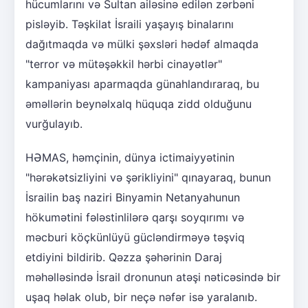
hücumlarını və Sultan ailəsinə edilən zərbəni
pisləyib. Təşkilat İsraili yaşayış binalarını
dağıtmaqda və mülki şəxsləri hədəf almaqda
"terror və mütəşəkkil hərbi cinayətlər"
kampaniyası aparmaqda günahlandıraraq, bu
əməllərin beynəlxalq hüquqa zidd olduğunu
vurğulayıb.
HƏMAS, həmçinin, dünya ictimaiyyətinin
"hərəkətsizliyini və şərikliyini" qınayaraq, bunun
İsrailin baş naziri Binyamin Netanyahunun
hökumətini fələstinlilərə qarşı soyqırımı və
məcburi köçkünlüyü gücləndirməyə təşviq
etdiyini bildirib. Qəzza şəhərinin Daraj
məhəlləsində İsrail dronunun atəşi nəticəsində bir
uşaq həlak olub, bir neçə nəfər isə yaralanıb.