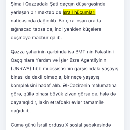
Şimali Qəzzadakı Şati qaçqın düşərgəsində
yerləşən bir məktəb də
İsrail hücumları
nəticəsində dağıdılıb. Bir çox insan orada
sığınacaq tapsa da, indi yenidən küçələrə
düşməyə məcbur qalıb.
Qəzza şəhərinin qərbində isə BMT-nin Fələstinli
Qaçqınlara Yardım və İşlər üzrə Agentliyinin
(UNRWA) tibb müəssisəsinin qarşısındakı yaşayış
binası da daxil olmaqla, bir neçə yaşayış
kompleksini hədəf alıb. Əl-Cəzirənin məlumatına
görə, qüllə binası böyük ziyan görsə də, hələ də
dayanıqlıdır, lakin ətrafdakı evlər tamamilə
dağıdılıb.
Cümə günü İsrail ordusu X sosial şəbəkəsində