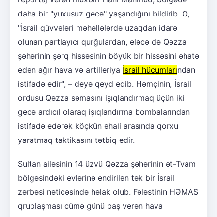
daha bir "yuxusuz gecə" yaşandığını bildirib. O,
"İsrail qüvvələri məhəllələrdə uzaqdan idarə
olunan partlayıcı qurğulardan, eləcə də Qəzza
şəhərinin şərq hissəsinin böyük bir hissəsini əhatə
edən ağır hava və artilleriya
İsrail hücumları
ndan
istifadə edir", – deyə qeyd edib. Həmçinin, İsrail
ordusu Qəzza səmasını işıqlandırmaq üçün iki
gecə ardıcıl olaraq işıqlandırma bombalarından
istifadə edərək köçkün əhali arasında qorxu
yaratmaq taktikasını tətbiq edir.
Sultan ailəsinin 14 üzvü Qəzza şəhərinin ət-Tvam
bölgəsindəki evlərinə endirilən tək bir İsrail
zərbəsi nəticəsində həlak olub. Fələstinin HƏMAS
qruplaşması cümə günü baş verən hava