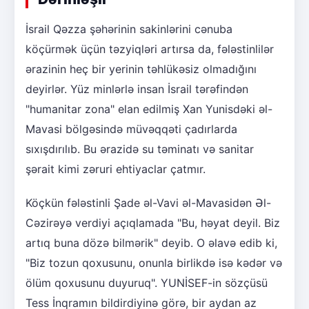
İsrail Qəzza şəhərinin sakinlərini cənuba
köçürmək üçün təzyiqləri artırsa da, fələstinlilər
ərazinin heç bir yerinin təhlükəsiz olmadığını
deyirlər. Yüz minlərlə insan İsrail tərəfindən
"humanitar zona" elan edilmiş Xan Yunisdəki əl-
Mavasi bölgəsində müvəqqəti çadırlarda
sıxışdırılıb. Bu ərazidə su təminatı və sanitar
şərait kimi zəruri ehtiyaclar çatmır.
Köçkün fələstinli Şade əl-Vavi əl-Mavasidən Əl-
Cəzirəyə verdiyi açıqlamada "Bu, həyat deyil. Biz
artıq buna dözə bilmərik" deyib. O əlavə edib ki,
"Biz tozun qoxusunu, onunla birlikdə isə kədər və
ölüm qoxusunu duyuruq". YUNİSEF-in sözçüsü
Tess İnqramın bildirdiyinə görə, bir aydan az