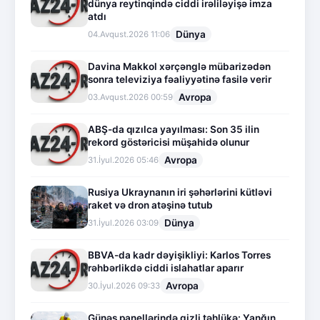
dünya reytinqində ciddi irəliləyişə imza
atdı
Dünya
04.Avqust.2026 11:06
Davina Makkol xərçənglə mübarizədən
sonra televiziya fəaliyyətinə fasilə verir
Avropa
03.Avqust.2026 00:59
ABŞ-da qızılca yayılması: Son 35 ilin
rekord göstəricisi müşahidə olunur
Avropa
31.İyul.2026 05:46
Rusiya Ukraynanın iri şəhərlərini kütləvi
raket və dron atəşinə tutub
Dünya
31.İyul.2026 03:09
BBVA-da kadr dəyişikliyi: Karlos Torres
rəhbərlikdə ciddi islahatlar aparır
Avropa
30.İyul.2026 09:33
Günəş panellərində gizli təhlükə: Yanğın