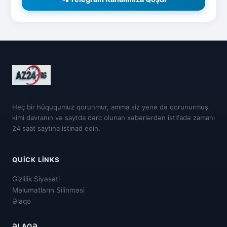
Heç bir hüququmuz qorunmur, amma siz yenə də qorunurmuş
kimi davranın və saytda dərc olunan xəbərlərdən istifadə zamanı
24 saat saytına istinad edin.
QUICK LINKS
Gizlilik Siyasəti
Məlumatların Silinməsi
Əlaqə
ƏLAQƏ