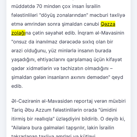
müddətdə 70 mindən çox insan İsrailin
fələstinliləri "döyüş zonalarından" məcburi təxliyə
etmə əmrindən sonra şimaldan cənubi
Qəzza
zolağı
na çətin səyahət edib. İnqram əl-Mavasinin
"onsuz da inanılmaz dərəcədə sıxlıq olan bir
ərazi olduğunu, yüz minlərlə insanın burada
yaşadığını, ehtiyaclarını qarşılamaq üçün kifayət
qədər xidmətlərin və təchizatın olmadığını –
şimaldan gələn insanların axınını demədən" qeyd
edib.
Əl-Cəzirənin əl-Mavasidən reportaj verən müxbiri
Tariq Əbu Azzum fələstinlilərin orada "ümidini
itirmiş bir reallıqla" üzləşdiyini bildirib. O deyib ki,
"Ailələrə bura gəlmələri tapşırılır, lakin İsrailin
təkrarlanan təxliyə əmrləri və kütləvi