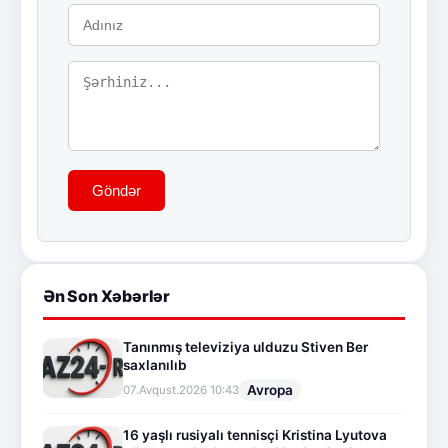
Göndər
Ən Son Xəbərlər
Tanınmış televiziya ulduzu Stiven Ber
saxlanılıb
Avropa
07.Avqust.2026 10:43
16 yaşlı rusiyalı tennisçi Kristina Lyutova