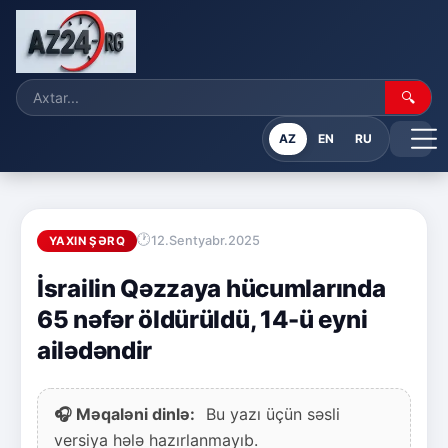
🔍
AZ
EN
RU
12.Sentyabr.2025
YAXIN ŞƏRQ
İsrailin Qəzzaya hücumlarında
65 nəfər öldürüldü, 14-ü eyni
ailədəndir
🎧 Məqaləni dinlə:
Bu yazı üçün səsli
versiya hələ hazırlanmayıb.