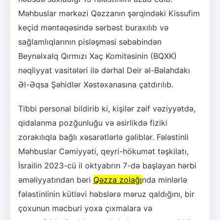
Məhbuslar mərkəzi Qəzzanın şərqindəki Kissufim
keçid məntəqəsində sərbəst buraxılıb və
sağlamlıqlarının pisləşməsi səbəbindən
Beynəlxalq Qırmızı Xaç Komitəsinin (BQXK)
nəqliyyat vasitələri ilə dərhal Deir əl-Bəlahdakı
Əl-Əqsa Şəhidlər Xəstəxanasına çatdırılıb.
Tibbi personal bildirib ki, kişilər zəif vəziyyətdə,
qidalanma pozğunluğu və əsirlikdə fiziki
zorakılıqla bağlı xəsarətlərlə gəliblər. Fələstinli
Məhbuslar Cəmiyyəti, qeyri-hökumət təşkilatı,
İsrailin 2023-cü il oktyabrın 7-də başlayan hərbi
əməliyyatından bəri
Qəzza zolağı
nda minlərlə
fələstinlinin kütləvi həbslərə məruz qaldığını, bir
çoxunun məcburi yoxa çıxmalara və