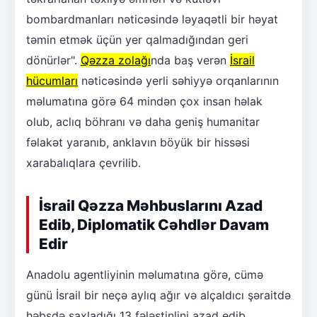
bombardmanları nəticəsində ləyaqətli bir həyat
təmin etmək üçün yer qalmadığından geri
dönürlər".
Qəzza zolağı
nda baş verən
İsrail
hücumları
nəticəsində yerli səhiyyə orqanlarının
məlumatına görə 64 mindən çox insan həlak
olub, aclıq böhranı və daha geniş humanitar
fəlakət yaranıb, anklavın böyük bir hissəsi
xarabalıqlara çevrilib.
İsrail Qəzza Məhbuslarını Azad
Edib, Diplomatik Cəhdlər Davam
Edir
Anadolu agentliyinin məlumatına görə, cümə
günü İsrail bir neçə aylıq ağır və alçaldıcı şəraitdə
həbsdə saxladığı 13 fələstinlini azad edib.