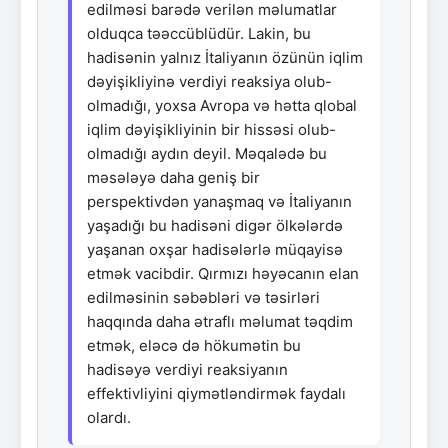
edilməsi barədə verilən məlumatlar
olduqca təəccüblüdür. Lakin, bu
hadisənin yalnız İtaliyanın özünün iqlim
dəyişikliyinə verdiyi reaksiya olub-
olmadığı, yoxsa Avropa və hətta qlobal
iqlim dəyişikliyinin bir hissəsi olub-
olmadığı aydın deyil. Məqalədə bu
məsələyə daha geniş bir
perspektivdən yanaşmaq və İtaliyanın
yaşadığı bu hadisəni digər ölkələrdə
yaşanan oxşar hadisələrlə müqayisə
etmək vacibdir. Qırmızı həyəcanın elan
edilməsinin səbəbləri və təsirləri
haqqında daha ətraflı məlumat təqdim
etmək, eləcə də hökumətin bu
hadisəyə verdiyi reaksiyanın
effektivliyini qiymətləndirmək faydalı
olardı.