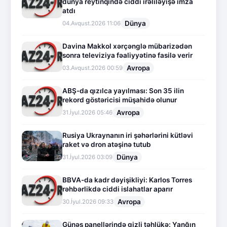
dünya reytinqində ciddi irəliləyişə imza
atdı
Dünya
04.Avqust.2026 11:06
Davina Makkol xərçənglə mübarizədən
sonra televiziya fəaliyyətinə fasilə verir
Avropa
03.Avqust.2026 00:59
ABŞ-da qızılca yayılması: Son 35 ilin
rekord göstəricisi müşahidə olunur
Avropa
31.İyul.2026 05:46
Rusiya Ukraynanın iri şəhərlərini kütləvi
raket və dron atəşinə tutub
Dünya
31.İyul.2026 03:09
BBVA-da kadr dəyişikliyi: Karlos Torres
rəhbərlikdə ciddi islahatlar aparır
Avropa
30.İyul.2026 09:33
Günəş panellərində gizli təhlükə: Yanğın