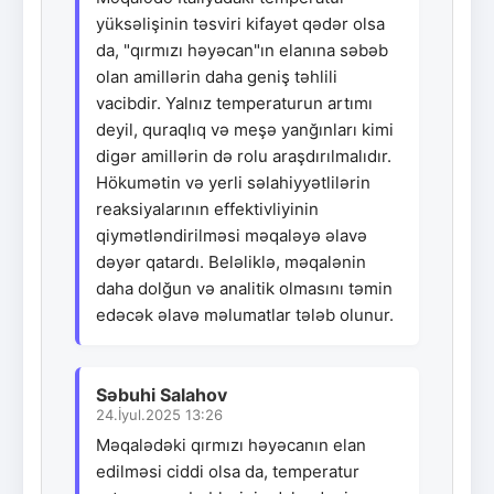
yüksəlişinin təsviri kifayət qədər olsa
da, "qırmızı həyəcan"ın elanına səbəb
olan amillərin daha geniş təhlili
vacibdir. Yalnız temperaturun artımı
deyil, quraqlıq və meşə yanğınları kimi
digər amillərin də rolu araşdırılmalıdır.
Hökumətin və yerli səlahiyyətlilərin
reaksiyalarının effektivliyinin
qiymətləndirilməsi məqaləyə əlavə
dəyər qatardı. Beləliklə, məqalənin
daha dolğun və analitik olmasını təmin
edəcək əlavə məlumatlar tələb olunur.
Səbuhi Salahov
24.İyul.2025 13:26
Məqalədəki qırmızı həyəcanın elan
edilməsi ciddi olsa da, temperatur