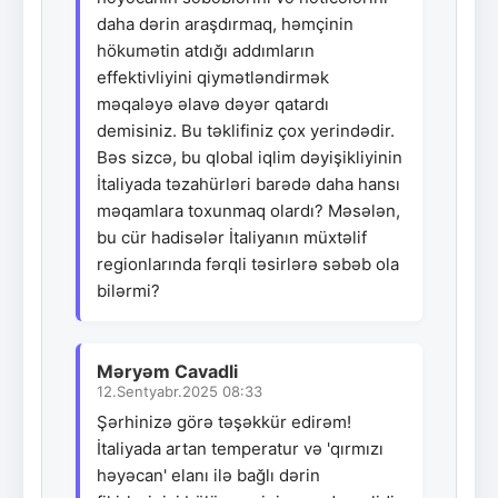
daha dərin araşdırmaq, həmçinin
hökumətin atdığı addımların
effektivliyini qiymətləndirmək
məqaləyə əlavə dəyər qatardı
demisiniz. Bu təklifiniz çox yerindədir.
Bəs sizcə, bu qlobal iqlim dəyişikliyinin
İtaliyada təzahürləri barədə daha hansı
məqamlara toxunmaq olardı? Məsələn,
bu cür hadisələr İtaliyanın müxtəlif
regionlarında fərqli təsirlərə səbəb ola
bilərmi?
Məryəm Cavadli
12.Sentyabr.2025 08:33
Şərhinizə görə təşəkkür edirəm!
İtaliyada artan temperatur və 'qırmızı
həyəcan' elanı ilə bağlı dərin