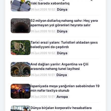
riski barədə xəbərdarlıq
Dünya
26.İyul.2026 10:52
52 milyon dollarlıq nəhəng səhv: Heç yerə
aparmayan yol görənləri heyrətə salır
Dünya
26.İyul.2026 10:52
Tarixi ərazi yalanı: Turistləri aldadan şəxs
bələdiyyəni də çaşdırdı
Dünya
26.İyul.2026 10:52
And dağları yarılır: Argentina və Çili
arasında nəhəng tunel layihəsi
Dünya
26.İyul.2026 10:51
İspaniyada meşə yanğınları səbəbindən 19
min nəfər təxliyə olunub
Avropa
26.İyul.2026 10:51
Dünya birjaları korporativ hesabatlara