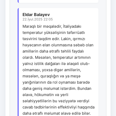
Eldar Balayev
22.İyul.2025 22:05
Maraqlı bir məqalədir, İtaliyadakı
temperatur yüksəlişinin təfərrüatlı
təsvirini təqdim edir. Lakin, qırmızı
həyəcanın elan olunmasına səbəb olan
amillərin daha ətraflı təhlili faydalı
olardı. Məsələn, temperatur artımının
yalnız istilik dalğaları ilə əlaqəli olub-
olmaması, yoxsa digər amillərin,
məsələn, quraqlığın və ya meşə
yanğınlarının da rol oynaması barədə
daha geniş məlumat istərdim. Bundan
əlavə, hökumətin və yerli
səlahiyyətlilərin bu vəziyyətə verdiyi
cavab tədbirlərinin effektivliyi haqqında
daha ətraflı məlumat əlavə edilə bilər.