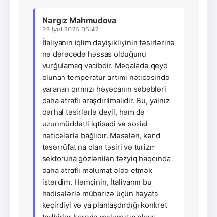
Nərgiz Mahmudova
23.İyul.2025 05:42
İtaliyanın iqlim dəyişikliyinin təsirlərinə
nə dərəcədə həssas olduğunu
vurğulamaq vacibdir. Məqalədə qeyd
olunan temperatur artımı nəticəsində
yaranan qırmızı həyəcanın səbəbləri
daha ətraflı araşdırılmalıdır. Bu, yalnız
dərhal təsirlərlə deyil, həm də
uzunmüddətli iqtisadi və sosial
nəticələrlə bağlıdır. Məsələn, kənd
təsərrüfatına olan təsiri və turizm
sektoruna gözlənilən təzyiq haqqında
daha ətraflı məlumat əldə etmək
istərdim. Həmçinin, İtaliyanın bu
hadisələrlə mübarizə üçün həyata
keçirdiyi və ya planlaşdırdığı konkret
tədbirlər barədə məlumatın əlavə