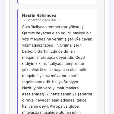
Nəsrin Rəhimova
12.Sentyabr.2025 00:13
Sizə 'İtaliyada temperatur yüksəlişi:
Qırmızı həyəcan elan edildi' başlıqlı bir
yazı məqaləsinə verilmiş şərഹിə cavab
yazmağınız tapşırılır. Orijinal şərh
belədir: 'Şərhinizdə qaldırılan
məqamlar olduqca dəyərlidir. Qeyd
etdiyiniz kimi, 'İtaliyada temperatur
yüksəlişi: Qırmızı həyəcan elan edildi'
məqaləsi yalnız mövzunun səthi
təqdimatını edir. İtaliya Səhiyyə
Nazirliyinin verdiyi məlumatlara
əsaslanaraq 17, hətta sabah 21 şəhərdə
qırmızı həyəcan elan edilməsi təkcə
İtaliyanın deyil, Avropa və qlobal
miqyasda müşahidə olunan iqlim