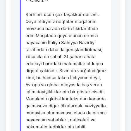
**Cavab:**
Şərhiniz üçün çox təşəkkür edirəm.
Qeyd etdiyiniz nöqtələr məqalənin
mövzusu barədə dərin fikirlər ifadə
edir. Məqalədə qeyd olunan qırmızı
həyəcanın İtaliya Səhiyyə Nazirliyi
tərəfindən daha da genişləndirilməsi,
xüsusilə də sabah 21 şəhəri əhatə
edəcəyi barədəki məlumatlar olduqca
diqqət çəkicidir. Sizin də vurğuladığınız
kimi, bu hadisə təkcə İtaliyanın deyil,
Avropa və qlobal miqyasda baş verən
iqlim dəyişikliklərinin bir göstəricisidir.
Məqalənin qlobal kontekstdən kənarda
qalması və digər ölkələrdəki vəziyyətlə
müqayisə olunmaması, eləcə də qırmızı
həyəcanın səbəbləri, nəticələri və
hökumətin tədbirlərinin təhlili