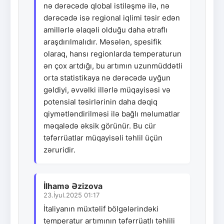
nə dərəcədə qlobal istiləşmə ilə, nə
dərəcədə isə regional iqlimi təsir edən
amillərlə əlaqəli olduğu daha ətraflı
araşdırılmalıdır. Məsələn, spesifik
olaraq, hansı regionlarda temperaturun
ən çox artdığı, bu artımın uzunmüddətli
orta statistikaya nə dərəcədə uyğun
gəldiyi, əvvəlki illərlə müqayisəsi və
potensial təsirlərinin daha dəqiq
qiymətləndirilməsi ilə bağlı məlumatlar
məqalədə əksik görünür. Bu cür
təfərrüatlar müqayisəli təhlil üçün
zəruridir.
İlhamə Əzizova
23.İyul.2025 01:17
İtaliyanın müxtəlif bölgələrindəki
temperatur artımının təfərrüatlı təhlili