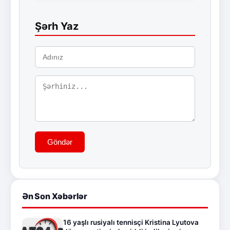
Şərh Yaz
Göndər
Ən Son Xəbərlər
16 yaşlı rusiyalı tennisçi Kristina Lyutova