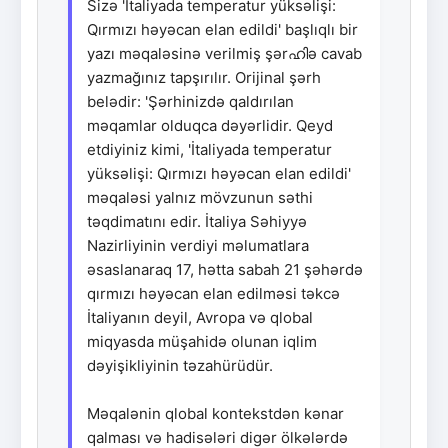
Sizə 'İtaliyada temperatur yüksəlişi:
Qırmızı həyəcan elan edildi' başlıqlı bir
yazı məqaləsinə verilmiş şərഹിə cavab
yazmağınız tapşırılır. Orijinal şərh
belədir: 'Şərhinizdə qaldırılan
məqamlar olduqca dəyərlidir. Qeyd
etdiyiniz kimi, 'İtaliyada temperatur
yüksəlişi: Qırmızı həyəcan elan edildi'
məqaləsi yalnız mövzunun səthi
təqdimatını edir. İtaliya Səhiyyə
Nazirliyinin verdiyi məlumatlara
əsaslanaraq 17, hətta sabah 21 şəhərdə
qırmızı həyəcan elan edilməsi təkcə
İtaliyanın deyil, Avropa və qlobal
miqyasda müşahidə olunan iqlim
dəyişikliyinin təzahürüdür.
Məqalənin qlobal kontekstdən kənar
qalması və hadisələri digər ölkələrdə