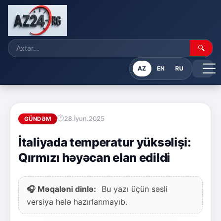
🔍
AZ
EN
RU
28.İyun.2025
GÜNDƏM
İtaliyada temperatur yüksəlişi:
Qırmızı həyəcan elan edildi
🎧 Məqaləni dinlə:
Bu yazı üçün səsli
versiya hələ hazırlanmayıb.