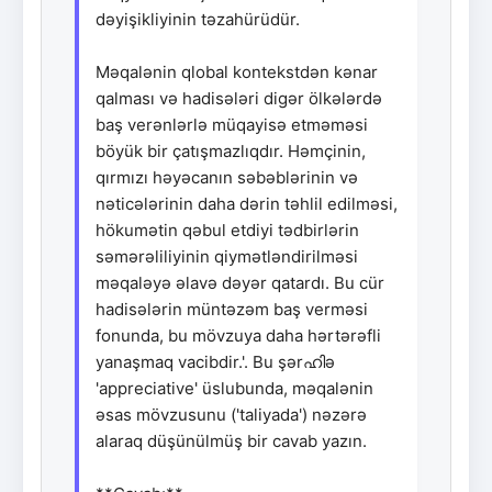
dəyişikliyinin təzahürüdür.
Məqalənin qlobal kontekstdən kənar
qalması və hadisələri digər ölkələrdə
baş verənlərlə müqayisə etməməsi
böyük bir çatışmazlıqdır. Həmçinin,
qırmızı həyəcanın səbəblərinin və
nəticələrinin daha dərin təhlil edilməsi,
hökumətin qəbul etdiyi tədbirlərin
səmərəliliyinin qiymətləndirilməsi
məqaləyə əlavə dəyər qatardı. Bu cür
hadisələrin müntəzəm baş verməsi
fonunda, bu mövzuya daha hərtərəfli
yanaşmaq vacibdir.'. Bu şərഹിə
'appreciative' üslubunda, məqalənin
əsas mövzusunu ('taliyada') nəzərə
alaraq düşünülmüş bir cavab yazın.