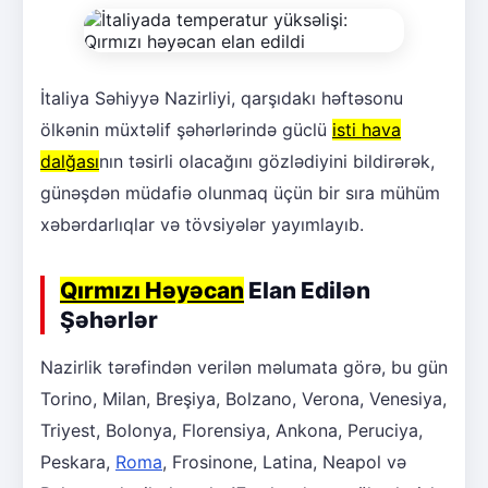
İtaliya Səhiyyə Nazirliyi, qarşıdakı həftəsonu
ölkənin müxtəlif şəhərlərində güclü
isti hava
dalğası
nın təsirli olacağını gözlədiyini bildirərək,
günəşdən müdafiə olunmaq üçün bir sıra mühüm
xəbərdarlıqlar və tövsiyələr yayımlayıb.
Qırmızı Həyəcan
Elan Edilən
Şəhərlər
Nazirlik tərəfindən verilən məlumata görə, bu gün
Torino, Milan, Breşiya, Bolzano, Verona, Venesiya,
Triyest, Bolonya, Florensiya, Ankona, Peruciya,
Peskara,
Roma
, Frosinone, Latina, Neapol və