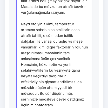
fikirlərinizi bölüşməyiniz çox dəyərlidir.
Məqalədə bu mövzunun ətraflı təsvirini
vurğulamağınızla razıyam.
Qeyd etdiyiniz kimi, temperatur
artımına səbəb olan amillərin daha
ətraflı təhlili, o cümlədən istilik
dalğaları ilə yanaşı quraqlıq və meşə
yanğınları kimi digər faktorların rolunun
araşdırılması, məsələnin tam
anlaşılması üçün çox vacibdir.
Həmçinin, hökumətin və yerli
səlahiyyətlilərin bu vəziyyətə qarşı
həyata keçirdiyi tədbirlərin
effektivliyinin qiymətləndirilməsi də
müzakirə üçün əhəmiyyətli bir
mövzudur. Bu cür düşünülmüş
şərhinizlə məqaləyə dəyər qatdığınız
üçün minnətdaram.