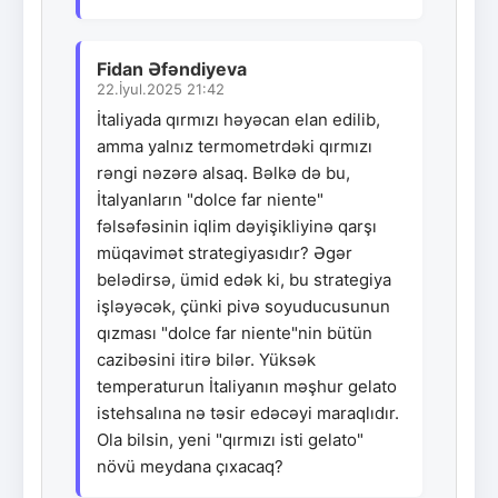
Fidan Əfəndiyeva
22.İyul.2025 21:42
İtaliyada qırmızı həyəcan elan edilib,
amma yalnız termometrdəki qırmızı
rəngi nəzərə alsaq. Bəlkə də bu,
İtalyanların "dolce far niente"
fəlsəfəsinin iqlim dəyişikliyinə qarşı
müqavimət strategiyasıdır? Əgər
belədirsə, ümid edək ki, bu strategiya
işləyəcək, çünki pivə soyuducusunun
qızması "dolce far niente"nin bütün
cazibəsini itirə bilər. Yüksək
temperaturun İtaliyanın məşhur gelato
istehsalına nə təsir edəcəyi maraqlıdır.
Ola bilsin, yeni "qırmızı isti gelato"
növü meydana çıxacaq?