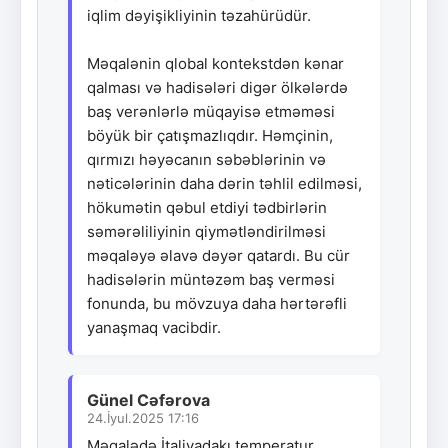
iqlim dəyişikliyinin təzahürüdür.
Məqalənin qlobal kontekstdən kənar
qalması və hadisələri digər ölkələrdə
baş verənlərlə müqayisə etməməsi
böyük bir çatışmazlıqdır. Həmçinin,
qırmızı həyəcanın səbəblərinin və
nəticələrinin daha dərin təhlil edilməsi,
hökumətin qəbul etdiyi tədbirlərin
səmərəliliyinin qiymətləndirilməsi
məqaləyə əlavə dəyər qatardı. Bu cür
hadisələrin müntəzəm baş verməsi
fonunda, bu mövzuya daha hərtərəfli
yanaşmaq vacibdir.
Günel Cəfərova
24.İyul.2025 17:16
Məqalədə İtaliyadakı temperatur