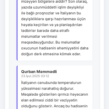
müəyyən bölgələrə aiddir? Son olaraq,
yazıda uzunmüddətli iqlim dəyişikliyi
ilə bağlı proqnozlar və İtaliyanın bu
dəyişikliklərə qarşı hazırlanması üçün
həyata keçirilən və ya planlaşdırılan
tədbirlər barədə daha ətraflı
məlumatlar verilməsi
məqsədəuyğundur. Bu məlumatlar
oxucunun hadisənin əhəmiyyətini daha
dolğun dərk etməsinə kömək edər.
Qurban Məmmədli
23.İyul.2025 03:12
İtaliyanın cənubunda temperaturun
yüksəlməsi narahatlıq doğurur.
Məqalədə göstərilən qırmızı həyəcanın
elan edilməsi ciddi bir vəziyyətin
olduğunu göstərir. Ancaq bu hadisənin