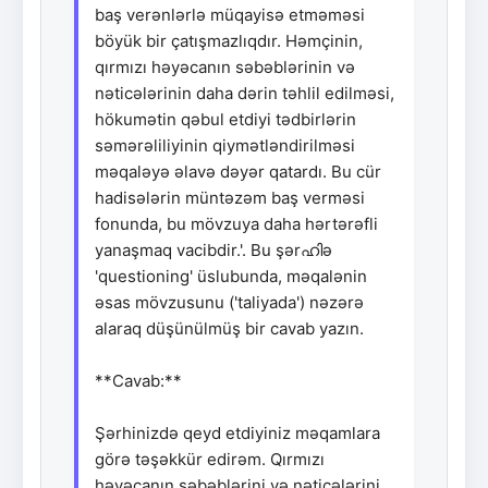
baş verənlərlə müqayisə etməməsi
böyük bir çatışmazlıqdır. Həmçinin,
qırmızı həyəcanın səbəblərinin və
nəticələrinin daha dərin təhlil edilməsi,
hökumətin qəbul etdiyi tədbirlərin
səmərəliliyinin qiymətləndirilməsi
məqaləyə əlavə dəyər qatardı. Bu cür
hadisələrin müntəzəm baş verməsi
fonunda, bu mövzuya daha hərtərəfli
yanaşmaq vacibdir.'. Bu şərഹിə
'questioning' üslubunda, məqalənin
əsas mövzusunu ('taliyada') nəzərə
alaraq düşünülmüş bir cavab yazın.
**Cavab:**
Şərhinizdə qeyd etdiyiniz məqamlara
görə təşəkkür edirəm. Qırmızı
həyəcanın səbəblərini və nəticələrini