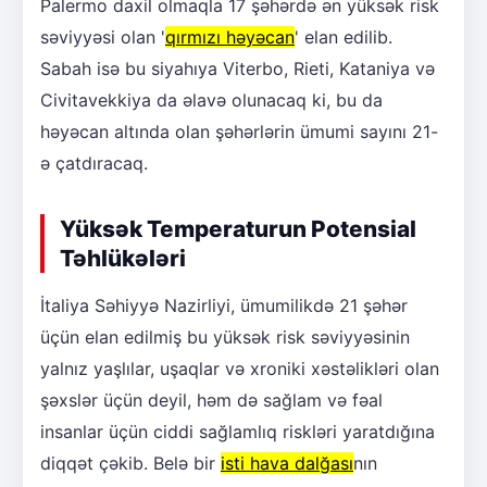
Palermo daxil olmaqla 17 şəhərdə ən yüksək risk
səviyyəsi olan '
qırmızı həyəcan
' elan edilib.
Sabah isə bu siyahıya Viterbo, Rieti, Kataniya və
Civitavekkiya da əlavə olunacaq ki, bu da
həyəcan altında olan şəhərlərin ümumi sayını 21-
ə çatdıracaq.
Yüksək Temperaturun Potensial
Təhlükələri
İtaliya Səhiyyə Nazirliyi, ümumilikdə 21 şəhər
üçün elan edilmiş bu yüksək risk səviyyəsinin
yalnız yaşlılar, uşaqlar və xroniki xəstəlikləri olan
şəxslər üçün deyil, həm də sağlam və fəal
insanlar üçün ciddi sağlamlıq riskləri yaratdığına
diqqət çəkib. Belə bir
isti hava dalğası
nın