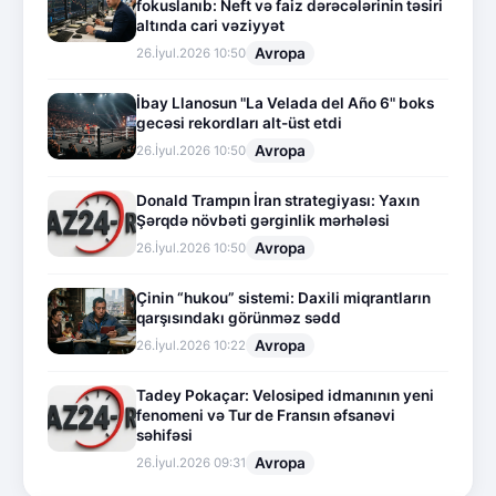
fokuslanıb: Neft və faiz dərəcələrinin təsiri
altında cari vəziyyət
Avropa
26.İyul.2026 10:50
İbay Llanosun "La Velada del Año 6" boks
gecəsi rekordları alt-üst etdi
Avropa
26.İyul.2026 10:50
Donald Trampın İran strategiyası: Yaxın
Şərqdə növbəti gərginlik mərhələsi
Avropa
26.İyul.2026 10:50
Çinin “hukou” sistemi: Daxili miqrantların
qarşısındakı görünməz sədd
Avropa
26.İyul.2026 10:22
Tadey Pokaçar: Velosiped idmanının yeni
fenomeni və Tur de Fransın əfsanəvi
səhifəsi
Avropa
26.İyul.2026 09:31