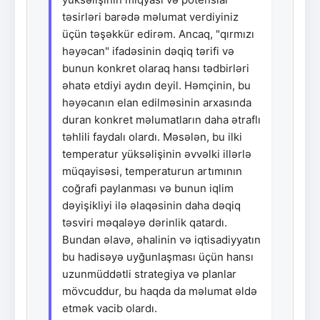
təsirləri barədə məlumat verdiyiniz
üçün təşəkkür edirəm. Ancaq, "qırmızı
həyəcan" ifadəsinin dəqiq tərifi və
bunun konkret olaraq hansı tədbirləri
əhatə etdiyi aydın deyil. Həmçinin, bu
həyəcanın elan edilməsinin arxasında
duran konkret məlumatların daha ətraflı
təhlili faydalı olardı. Məsələn, bu ilki
temperatur yüksəlişinin əvvəlki illərlə
müqayisəsi, temperaturun artımının
coğrafi paylanması və bunun iqlim
dəyişikliyi ilə əlaqəsinin daha dəqiq
təsviri məqaləyə dərinlik qatardı.
Bundan əlavə, əhalinin və iqtisadiyyatın
bu hadisəyə uyğunlaşması üçün hansı
uzunmüddətli strategiya və planlar
mövcuddur, bu haqda da məlumat əldə
etmək vacib olardı.