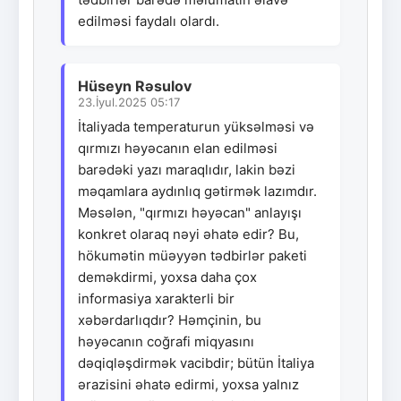
edilməsi faydalı olardı.
Hüseyn Rəsulov
23.İyul.2025 05:17
İtaliyada temperaturun yüksəlməsi və
qırmızı həyəcanın elan edilməsi
barədəki yazı maraqlıdır, lakin bəzi
məqamlara aydınlıq gətirmək lazımdır.
Məsələn, "qırmızı həyəcan" anlayışı
konkret olaraq nəyi əhatə edir? Bu,
hökumətin müəyyən tədbirlər paketi
deməkdirmi, yoxsa daha çox
informasiya xarakterli bir
xəbərdarlıqdır? Həmçinin, bu
həyəcanın coğrafi miqyasını
dəqiqləşdirmək vacibdir; bütün İtaliya
ərazisini əhatə edirmi, yoxsa yalnız