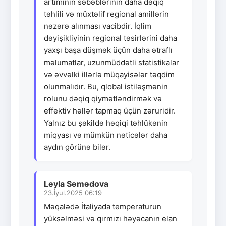
artımının səbəblərinin daha dəqiq
təhlili və müxtəlif regional amillərin
nəzərə alınması vacibdir. İqlim
dəyişikliyinin regional təsirlərini daha
yaxşı başa düşmək üçün daha ətraflı
məlumatlar, uzunmüddətli statistikalar
və əvvəlki illərlə müqayisələr təqdim
olunmalıdır. Bu, qlobal istiləşmənin
rolunu dəqiq qiymətləndirmək və
effektiv həllər tapmaq üçün zəruridir.
Yalnız bu şəkildə həqiqi təhlükənin
miqyası və mümkün nəticələr daha
aydın görünə bilər.
Leyla Səmədova
23.İyul.2025 06:19
Məqalədə İtaliyada temperaturun
yüksəlməsi və qırmızı həyəcanın elan