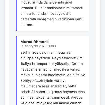
mövzularında daha dərinləşmək
lazımdır. Bu cür hadisələrin mütəmadi
olması fonunda, mövzuya daha
hərtərəfli yanaşmağın vacibliyini qəbul
edirəm.
Murad Əhmədli
09.Sentyabr.2025 20:03
Şərhinizdə qaldırılan məqamlar
olduqca dəyərlidir. Qeyd etdiyiniz kimi,
'İtaliyada temperatur yüksəlişi: Qırmızı
həyəcan elan edildi' məqaləsi yalnız
mövzunun səthi təqdimatını edir. İtaliya
Səhiyyə Nazirliyinin verdiyi
məlumatlara əsaslanaraq 17, hətta
sabah 21 şəhərdə qırmızı həyəcan elan
edilməsi təkcə İtaliyanın deyil, Avropa
və qlobal miqyasda müşahidə olunan