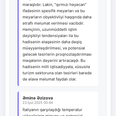
maraqlıdır. Lakin, "qırmızı həyəcan"
ifadəsinin spesifik meyarları və bu
meyarların obyektivliyi haqqında daha
ətraflı məlumat verilməsi vacibdir.
Həmçinin, uzunmüddətli iqlim
dəyişikliyi tendensiyaları ilə bu
hadisənin əlaqəsinin daha dəqiq
müəyyənləşdirilməsi, və potensial
gələcək təsirlərin proqnozlaşdırılması
məqalənin dəyərini artıracaqdı. Bu
hadisənin milli iqtisadiyyata, xüsusilə
turizm sektoruna olan təsirləri barədə
də əlavə məlumat faydalı olar.
Əminə Əzizova
23.İyul.2025 00:44
İtaliyanın qarşılaşdığı temperatur
yüksəlişinin miqyası və potensial