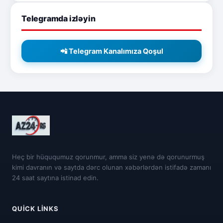
Telegramda izləyin
📲 Telegram Kanalımıza Qoşul
Heç bir hüququmuz qorunmur, amma siz yenə də qorunurmuş
kimi davranın və saytda dərc olunan xəbərlərdən istifadə zamanı
24 saat saytına istinad edin.
QUICK LINKS