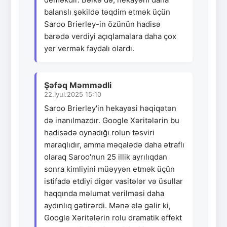
balanslı şəkildə təqdim etmək üçün
Saroo Brierley-in özünün hadisə
barədə verdiyi açıqlamalara daha çox
yer vermək faydalı olardı.
Şəfəq Məmmədli
22.İyul.2025 15:10
Saroo Brierley'in hekayəsi həqiqətən
də inanılmazdır. Google Xəritələrin bu
hadisədə oynadığı rolun təsviri
maraqlıdır, amma məqalədə daha ətraflı
olaraq Saroo'nun 25 illik ayrılıqdan
sonra kimliyini müəyyən etmək üçün
istifadə etdiyi digər vasitələr və üsullar
haqqında məlumat verilməsi daha
aydınlıq gətirərdi. Mənə elə gəlir ki,
Google Xəritələrin rolu dramatik effekt