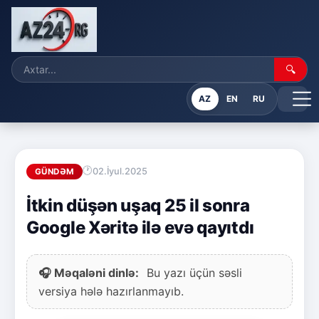
🔍
AZ
EN
RU
02.İyul.2025
GÜNDƏM
İtkin düşən uşaq 25 il sonra
Google Xəritə ilə evə qayıtdı
🎧 Məqaləni dinlə:
Bu yazı üçün səsli
versiya hələ hazırlanmayıb.