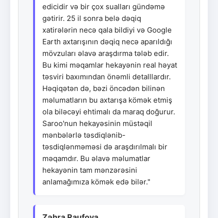
edicidir və bir çox sualları gündəmə
gətirir. 25 il sonra belə dəqiq
xatirələrin necə qala bildiyi və Google
Earth axtarışının dəqiq necə aparıldığı
mövzuları əlavə araşdırma tələb edir.
Bu kimi məqamlar hekayənin real həyat
təsviri baxımından önəmli detalllardır.
Həqiqətən də, bəzi öncədən bilinən
məlumatların bu axtarışa kömək etmiş
ola biləcəyi ehtimalı da maraq doğurur.
Saroo'nun hekayəsinin müstəqil
mənbələrlə təsdiqlənib-
təsdiqlənməməsi də araşdırılmalı bir
məqamdır. Bu əlavə məlumatlar
hekayənin tam mənzərəsini
anlamağımıza kömək edə bilər."
Zəhra Raufova