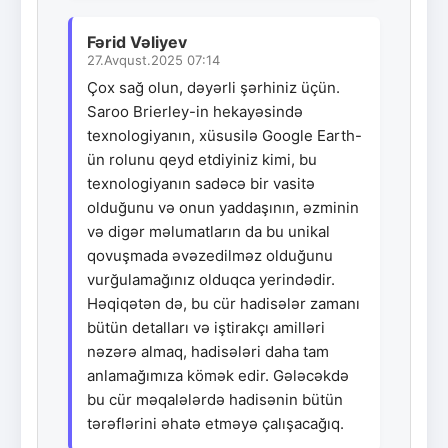
Fərid Vəliyev
27.Avqust.2025 07:14
Çox sağ olun, dəyərli şərhiniz üçün.
Saroo Brierley-in hekayəsində
texnologiyanın, xüsusilə Google Earth-
ün rolunu qeyd etdiyiniz kimi, bu
texnologiyanın sadəcə bir vasitə
olduğunu və onun yaddaşının, əzminin
və digər məlumatların da bu unikal
qovuşmada əvəzedilməz olduğunu
vurğulamağınız olduqca yerindədir.
Həqiqətən də, bu cür hadisələr zamanı
bütün detalları və iştirakçı amilləri
nəzərə almaq, hadisələri daha tam
anlamağımıza kömək edir. Gələcəkdə
bu cür məqalələrdə hadisənin bütün
tərəflərini əhatə etməyə çalışacağıq.