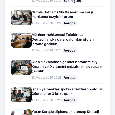
Yaxın Şərq
10.Avqust.2026 09:31
Grifols Gotham City Research-ə qarşı
məhkəmə təzyiqini artırır
Avropa
10.Avqust.2026 09:27
Münhen məhkəməsi Telefónica
Deutschland-a qarşı qaldırılan iddianı
icraata götürüb
Avropa
10.Avqust.2026 09:27
Qida əlavələrində gender bərabərsizliyi:
Kreatin və D vitamini müzakirə mövzusuna
çevrilib
Avropa
10.Avqust.2026 09:26
İspaniya bankları ipoteka faizlərini qaldırır:
Göstəricilər 3 faizə çatır
Avropa
10.Avqust.2026 09:26
Yaxın Şərqdə diplomatik barışıq: Strateji