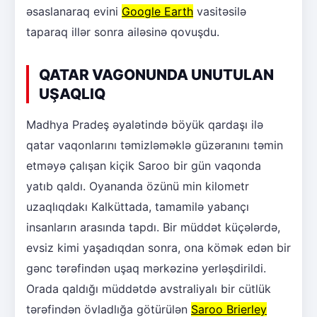
əsaslanaraq evini
Google Earth
vasitəsilə
taparaq illər sonra ailəsinə qovuşdu.
QATAR VAGONUNDA UNUTULAN
UŞAQLIQ
Madhya Pradeş əyalətində böyük qardaşı ilə
qatar vaqonlarını təmizləməklə güzəranını təmin
etməyə çalışan kiçik Saroo bir gün vaqonda
yatıb qaldı. Oyananda özünü min kilometr
uzaqlıqdakı Kalküttada, tamamilə yabançı
insanların arasında tapdı. Bir müddət küçələrdə,
evsiz kimi yaşadıqdan sonra, ona kömək edən bir
gənc tərəfindən uşaq mərkəzinə yerləşdirildi.
Orada qaldığı müddətdə avstraliyalı bir cütlük
tərəfindən övladlığa götürülən
Saroo Brierley