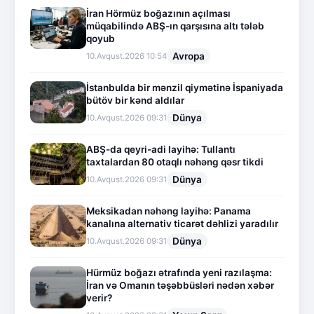
İran Hörmüz boğazının açılması
müqabilində ABŞ-ın qarşısına altı tələb
qoyub
Avropa
10.Avqust.2026 10:54
İstanbulda bir mənzil qiymətinə İspaniyada
bütöv bir kənd aldılar
Dünya
10.Avqust.2026 09:31
ABŞ-da qeyri-adi layihə: Tullantı
taxtalardan 80 otaqlı nəhəng qəsr tikdi
Dünya
10.Avqust.2026 09:31
Meksikadan nəhəng layihə: Panama
kanalına alternativ ticarət dəhlizi yaradılır
Dünya
10.Avqust.2026 09:31
Hürmüz boğazı ətrafında yeni razılaşma:
İran və Omanın təşəbbüsləri nədən xəbər
verir?