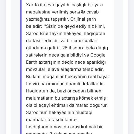
Xəritə ilə evə qayıtdı' başlıqlı bir yazı
məqaləsinə verilmiş şərഹിə cavab
yazmağınız tapşırılır. Orijinal şərh
belədir: '"Sizin də qeyd etdiyiniz kimi,
Saroo Brierley-in hekayəsi həqiqətən
də təsir edicidir və bir çox sualları
gündəmə gətirir. 25 il sonra belə dəqiq
xatirələrin necə qala bildiyi və Google
Earth axtarışının dəqiq necə aparıldığı
mövzuları əlavə araşdırma tələb edir.
Bu kimi məqamlar hekayənin real həyat
təsviri baxımından önəmli detalllardır.
Həqiqətən də, bəzi öncədən bilinən
məlumatların bu axtarışa kömək etmiş
ola biləcəyi ehtimalı da maraq doğurur.
Saroo'nun hekayəsinin müstəqil
mənbələrlə təsdiqlənib-
təsdiqlənməməsi də araşdırılmalı bir
məqamdır. Bu əlavə məlumatlar