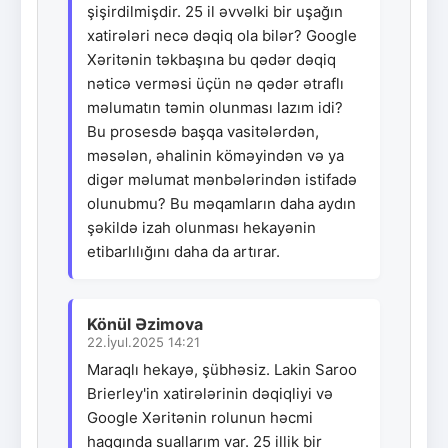
şişirdilmişdir. 25 il əvvəlki bir uşağın
xatirələri necə dəqiq ola bilər? Google
Xəritənin təkbaşına bu qədər dəqiq
nəticə verməsi üçün nə qədər ətraflı
məlumatın təmin olunması lazım idi?
Bu prosesdə başqa vasitələrdən,
məsələn, əhalinin köməyindən və ya
digər məlumat mənbələrindən istifadə
olunubmu? Bu məqamların daha aydın
şəkildə izah olunması hekayənin
etibarlılığını daha da artırar.
Könül Əzimova
22.İyul.2025 14:21
Maraqlı hekayə, şübhəsiz. Lakin Saroo
Brierley'in xatirələrinin dəqiqliyi və
Google Xəritənin rolunun həcmi
haqqında suallarım var. 25 illik bir