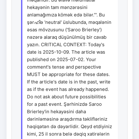
hekayənin tam mənzərəsini
anlamağımıza kömək edə bilər."'. Bu
şərഹിə 'neutral' üslubunda, məqalənin
əsas mövzusunu ('Saroo Brierley')
nəzərə alaraq düşünülmüş bir cavab
yazın. CRITICAL CONTEXT: Today's
date is 2025-10-09. The article was
published on 2025-07-02. Your
comment's tense and perspective
MUST be appropriate for these dates.
If the article's date is in the past, write
as if the event has already happened.
Do not ask about future possibilities
for a past event. Şərhinizdə Saroo
Brierley'in hekayəsini daha
dərinləməsinə araşdırma təklifləriniz
həqiqətən də dəyərlidir. Qeyd etdiyiniz
kimi, 25 il sonra belə dəqiq xatirələrin