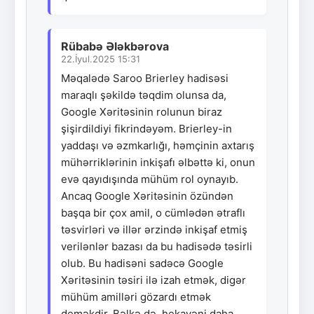
Rübabə Ələkbərova
22.İyul.2025 15:31
Məqalədə Saroo Brierley hadisəsi
maraqlı şəkildə təqdim olunsa da,
Google Xəritəsinin rolunun biraz
şişirdildiyi fikrindəyəm. Brierley-in
yaddaşı və əzmkarlığı, həmçinin axtarış
mühərriklərinin inkişafı əlbəttə ki, onun
evə qayıdışında mühüm rol oynayıb.
Ancaq Google Xəritəsinin özündən
başqa bir çox amil, o cümlədən ətraflı
təsvirləri və illər ərzində inkişaf etmiş
verilənlər bazası da bu hadisədə təsirli
olub. Bu hadisəni sadəcə Google
Xəritəsinin təsiri ilə izah etmək, digər
mühüm amilləri gözardı etmək
deməkdir. Bəlkə də, hekayəni daha