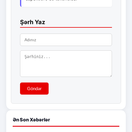
Şərh Yaz
Göndər
Ən Son Xəbərlər