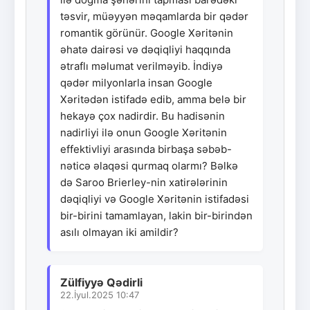
təsvir, müəyyən məqamlarda bir qədər
romantik görünür. Google Xəritənin
əhatə dairəsi və dəqiqliyi haqqında
ətraflı məlumat verilməyib. İndiyə
qədər milyonlarla insan Google
Xəritədən istifadə edib, amma belə bir
hekayə çox nadirdir. Bu hadisənin
nadirliyi ilə onun Google Xəritənin
effektivliyi arasında birbaşa səbəb-
nəticə əlaqəsi qurmaq olarmı? Bəlkə
də Saroo Brierley-nin xatirələrinin
dəqiqliyi və Google Xəritənin istifadəsi
bir-birini tamamlayan, lakin bir-birindən
asılı olmayan iki amildir?
Zülfiyyə Qədirli
22.İyul.2025 10:47