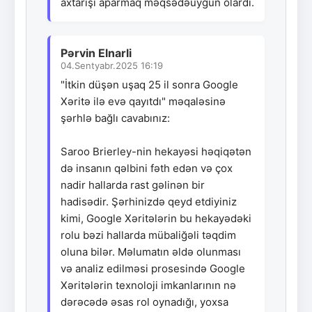
axtarışı aparmaq məqsədəuyğun olardı.
Pərvin Elnarli
04.Sentyabr.2025 16:19
"İtkin düşən uşaq 25 il sonra Google
Xəritə ilə evə qayıtdı" məqaləsinə
şərhlə bağlı cavabınız:
Saroo Brierley-nin hekayəsi həqiqətən
də insanın qəlbini fəth edən və çox
nadir hallarda rast gəlinən bir
hadisədir. Şərhinizdə qeyd etdiyiniz
kimi, Google Xəritələrin bu hekayədəki
rolu bəzi hallarda mübaliğəli təqdim
oluna bilər. Məlumatın əldə olunması
və analiz edilməsi prosesində Google
Xəritələrin texnoloji imkanlarının nə
dərəcədə əsas rol oynadığı, yoxsa