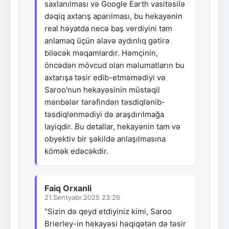
saxlanılması və Google Earth vasitəsilə
dəqiq axtarış aparılması, bu hekayənin
real həyatda necə baş verdiyini tam
anlamaq üçün əlavə aydınlıq gətirə
biləcək məqamlardır. Həmçinin,
öncədən mövcud olan məlumatların bu
axtarışa təsir edib-etməmədiyi və
Saroo'nun hekayəsinin müstəqil
mənbələr tərəfindən təsdiqlənib-
təsdiqlənmədiyi də araşdırılmağa
layiqdir. Bu detallar, hekayənin tam və
obyektiv bir şəkildə anlaşılmasına
kömək edəcəkdir.
Faiq Orxanli
21.Sentyabr.2025 23:26
"Sizin də qeyd etdiyiniz kimi, Saroo
Brierley-in hekayəsi həqiqətən də təsir