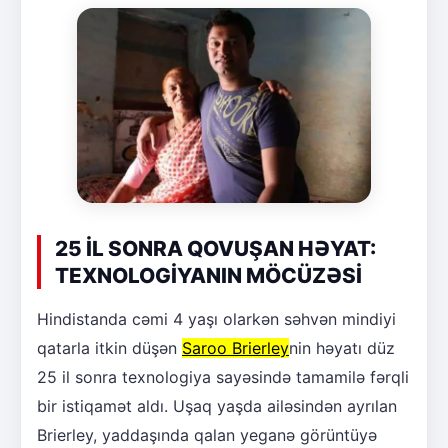
25 İL SONRA QOVUŞAN HƏYAT:
TEXNOLOGİYANIN MÖCÜZƏSİ
Hindistanda cəmi 4 yaşı olarkən səhvən mindiyi
qatarla itkin düşən
Saroo Brierley
nin həyatı düz
25 il sonra texnologiya sayəsində tamamilə fərqli
bir istiqamət aldı. Uşaq yaşda ailəsindən ayrılan
Brierley, yaddaşında qalan yeganə görüntüyə