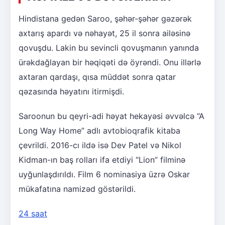
Hindistana gedən Saroo, şəhər-şəhər gəzərək
axtarış apardı və nəhayət, 25 il sonra ailəsinə
qovuşdu. Lakin bu sevincli qovuşmanın yanında
ürəkdağlayan bir həqiqəti də öyrəndi. Onu illərlə
axtaran qardaşı, qısa müddət sonra qatar
qəzasında həyatını itirmişdi.
Saroonun bu qeyri-adi həyat hekayəsi əvvəlcə “A
Long Way Home” adlı avtobioqrafik kitaba
çevrildi. 2016-cı ildə isə Dev Patel və Nikol
Kidman-ın baş rolları ifa etdiyi “Lion” filminə
uyğunlaşdırıldı. Film 6 nominasiya üzrə Oskar
mükafatına namizəd göstərildi.
24 saat