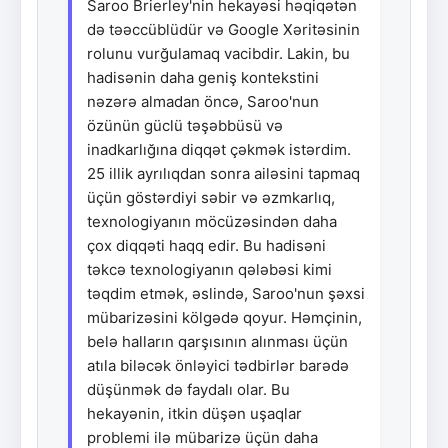
Saroo Brierley'nin hekayəsi həqiqətən
də təəccüblüdür və Google Xəritəsinin
rolunu vurğulamaq vacibdir. Lakin, bu
hadisənin daha geniş kontekstini
nəzərə almadan öncə, Saroo'nun
özünün güclü təşəbbüsü və
inadkarlığına diqqət çəkmək istərdim.
25 illik ayrılıqdan sonra ailəsini tapmaq
üçün göstərdiyi səbir və əzmkarlıq,
texnologiyanın möcüzəsindən daha
çox diqqəti haqq edir. Bu hadisəni
təkcə texnologiyanın qələbəsi kimi
təqdim etmək, əslində, Saroo'nun şəxsi
mübarizəsini kölgədə qoyur. Həmçinin,
belə halların qarşısının alınması üçün
atıla biləcək önləyici tədbirlər barədə
düşünmək də faydalı olar. Bu
hekayənin, itkin düşən uşaqlar
problemi ilə mübarizə üçün daha