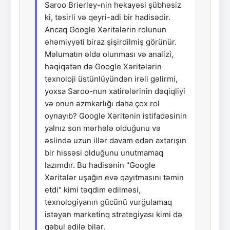
Saroo Brierley-nin hekayəsi şübhəsiz
ki, təsirli və qeyri-adi bir hadisədir.
Ancaq Google Xəritələrin rolunun
əhəmiyyəti biraz şişirdilmiş görünür.
Məlumatın əldə olunması və analizi,
həqiqətən də Google Xəritələrin
texnoloji üstünlüyündən irəli gəlirmi,
yoxsa Saroo-nun xatirələrinin dəqiqliyi
və onun əzmkarlığı daha çox rol
oynayıb? Google Xəritənin istifadəsinin
yalnız son mərhələ olduğunu və
əslində uzun illər davam edən axtarışın
bir hissəsi olduğunu unutmamaq
lazımdır. Bu hadisənin "Google
Xəritələr uşağın evə qayıtmasını təmin
etdi" kimi təqdim edilməsi,
texnologiyanın gücünü vurğulamaq
istəyən marketinq strategiyası kimi də
qəbul edilə bilər.