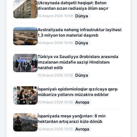
Ukraynada dəhşətli həqiqət: Beton
divardan sızan radiasiya ölüm saçır
Dünya
10.Avqust.2026 10:59
Avstraliyada nəhəng infrastruktur layihəsi:
1,3 milyon ton material daşınıb
Dünya
10.Avqust.2026 10:58
Türkiyə və Səudiyyə Ərəbistanı arasında
imzalanan müdafiə sazişi Hindistanı
narahat edib
Dünya
10.Avqust.2026 10:58
İspaniyalı epidemioloqlar qızılcaya qarşı
mübarizə yollarını müzakirə ediblər
Avropa
10.Avqust.2026 10:58
İspaniyada meşə yanğınları: 8 min
hektardan artıq ərazi külə dönüb
Avropa
10.Avqust.2026 10:55