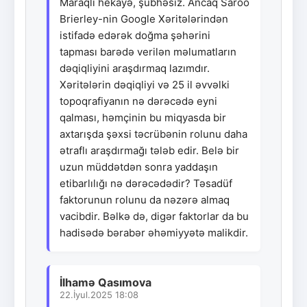
Maraqlı hekayə, şübhəsiz. Ancaq Saroo
Brierley-nin Google Xəritələrindən
istifadə edərək doğma şəhərini
tapması barədə verilən məlumatların
dəqiqliyini araşdırmaq lazımdır.
Xəritələrin dəqiqliyi və 25 il əvvəlki
topoqrafiyanın nə dərəcədə eyni
qalması, həmçinin bu miqyasda bir
axtarışda şəxsi təcrübənin rolunu daha
ətraflı araşdırmağı tələb edir. Belə bir
uzun müddətdən sonra yaddaşın
etibarlılığı nə dərəcədədir? Təsadüf
faktorunun rolunu da nəzərə almaq
vacibdir. Bəlkə də, digər faktorlar da bu
hadisədə bərabər əhəmiyyətə malikdir.
İlhamə Qasımova
22.İyul.2025 18:08