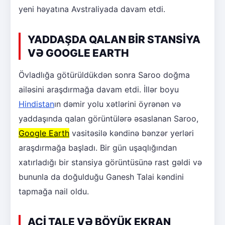
yeni həyatına Avstraliyada davam etdi.
YADDAŞDA QALAN BİR STANSİYA
VƏ GOOGLE EARTH
Övladlığa götürüldükdən sonra Saroo doğma
ailəsini araşdırmağa davam etdi. İllər boyu
Hindistan
ın dəmir yolu xətlərini öyrənən və
yaddaşında qalan görüntülərə əsaslanan Saroo,
Google Earth
vasitəsilə kəndinə bənzər yerləri
araşdırmağa başladı. Bir gün uşaqlığından
xatırladığı bir stansiya görüntüsünə rast gəldi və
bununla da doğulduğu Ganesh Talai kəndini
tapmağa nail oldu.
ACİ TALE VƏ BÖYÜK EKRAN