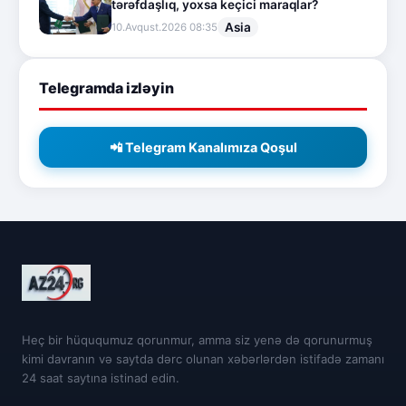
tərəfdaşlıq, yoxsa keçici maraqlar?
Asia
10.Avqust.2026 08:35
Telegramda izləyin
📲 Telegram Kanalımıza Qoşul
Heç bir hüququmuz qorunmur, amma siz yenə də qorunurmuş
kimi davranın və saytda dərc olunan xəbərlərdən istifadə zamanı
24 saat saytına istinad edin.