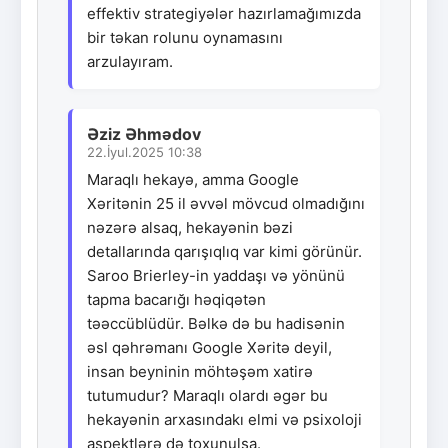
effektiv strategiyələr hazırlamağımızda
bir təkan rolunu oynamasını
arzulayıram.
Əziz Əhmədov
22.İyul.2025 10:38
Maraqlı hekayə, amma Google
Xəritənin 25 il əvvəl mövcud olmadığını
nəzərə alsaq, hekayənin bəzi
detallarında qarışıqlıq var kimi görünür.
Saroo Brierley-in yaddaşı və yönünü
tapma bacarığı həqiqətən
təəccüblüdür. Bəlkə də bu hadisənin
əsl qəhrəmanı Google Xəritə deyil,
insan beyninin möhtəşəm xatirə
tutumudur? Maraqlı olardı əgər bu
hekayənin arxasındakı elmi və psixoloji
aspektlərə də toxunulsa.