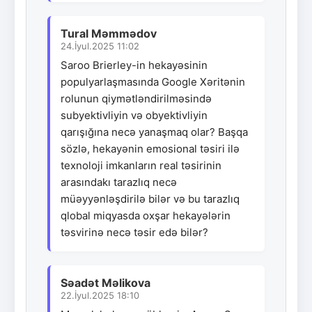
Tural Məmmədov
24.İyul.2025 11:02
Saroo Brierley-in hekayəsinin
populyarlaşmasında Google Xəritənin
rolunun qiymətləndirilməsində
subyektivliyin və obyektivliyin
qarışığına necə yanaşmaq olar? Başqa
sözlə, hekayənin emosional təsiri ilə
texnoloji imkanların real təsirinin
arasındakı tarazlıq necə
müəyyənləşdirilə bilər və bu tarazlıq
qlobal miqyasda oxşar hekayələrin
təsvirinə necə təsir edə bilər?
Səadət Məlikova
22.İyul.2025 18:10