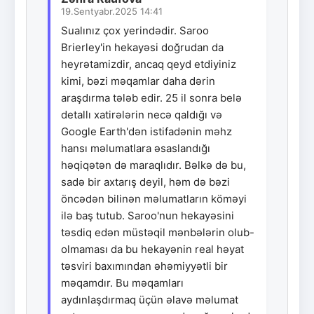
19.Sentyabr.2025 14:41
Sualınız çox yerindədir. Saroo
Brierley'in hekayəsi doğrudan da
heyrətamizdir, ancaq qeyd etdiyiniz
kimi, bəzi məqamlar daha dərin
araşdırma tələb edir. 25 il sonra belə
detallı xatirələrin necə qaldığı və
Google Earth'dən istifadənin məhz
hansı məlumatlara əsaslandığı
həqiqətən də maraqlıdır. Bəlkə də bu,
sadə bir axtarış deyil, həm də bəzi
öncədən bilinən məlumatların köməyi
ilə baş tutub. Saroo'nun hekayəsini
təsdiq edən müstəqil mənbələrin olub-
olmaması da bu hekayənin real həyat
təsviri baxımından əhəmiyyətli bir
məqamdır. Bu məqamları
aydınlaşdırmaq üçün əlavə məlumat