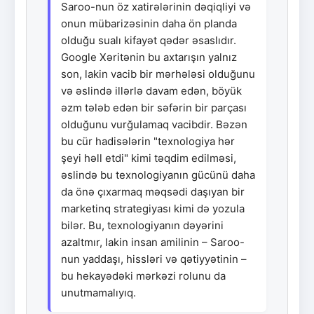
Saroo-nun öz xatirələrinin dəqiqliyi və
onun mübarizəsinin daha ön planda
olduğu sualı kifayət qədər əsaslıdır.
Google Xəritənin bu axtarışın yalnız
son, lakin vacib bir mərhələsi olduğunu
və əslində illərlə davam edən, böyük
əzm tələb edən bir səfərin bir parçası
olduğunu vurğulamaq vacibdir. Bəzən
bu cür hadisələrin "texnologiya hər
şeyi həll etdi" kimi təqdim edilməsi,
əslində bu texnologiyanın gücünü daha
da önə çıxarmaq məqsədi daşıyan bir
marketinq strategiyası kimi də yozula
bilər. Bu, texnologiyanın dəyərini
azaltmır, lakin insan amilinin – Saroo-
nun yaddaşı, hissləri və qətiyyətinin –
bu hekayədəki mərkəzi rolunu da
unutmamalıyıq.