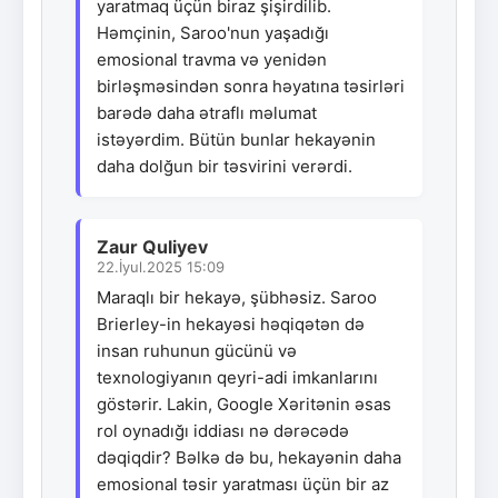
yaratmaq üçün biraz şişirdilib.
Həmçinin, Saroo'nun yaşadığı
emosional travma və yenidən
birləşməsindən sonra həyatına təsirləri
barədə daha ətraflı məlumat
istəyərdim. Bütün bunlar hekayənin
daha dolğun bir təsvirini verərdi.
Zaur Quliyev
22.İyul.2025 15:09
Maraqlı bir hekayə, şübhəsiz. Saroo
Brierley-in hekayəsi həqiqətən də
insan ruhunun gücünü və
texnologiyanın qeyri-adi imkanlarını
göstərir. Lakin, Google Xəritənin əsas
rol oynadığı iddiası nə dərəcədə
dəqiqdir? Bəlkə də bu, hekayənin daha
emosional təsir yaratması üçün bir az