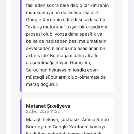
fasilədən sonra belə dəqiq bir xatirənin
mümkünlüyü nə dərəcədə realdır?
Google Xəritənin istifadəsi sadəcə bir
"axtarış motoruna" oxşar bir araşdırma
prosesi olub, yoxsa daha spesifik və
bəlkə də hadisədən bəzi məlumatların
əvvəlcədən bilinməsinə əsaslanan bir
axtarış idi? Bu məqam daha ətraflı
araşdırılmağa dəyər. Həmçinin,
Saroo'nun hekayəsini təsdiq edən
müstəqil sübutların olub-olmaması da
maraq doğurur.
Mətanət Şıxəliyeva
22.İyul.2025 11:22
Maraqlı hekayə, şübhəsiz. Amma Saroo
Brierley-nin Google Xəritənin köməyi
ilə doğma şəhərini tapması barədəki