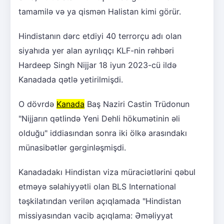
tamamilə və ya qismən Halistan kimi görür.
Hindistanın dərc etdiyi 40 terrorçu adı olan
siyahıda yer alan ayrılıqçı KLF-nin rəhbəri
Hardeep Singh Nijjar 18 iyun 2023-cü ildə
Kanadada qətlə yetirilmişdi.
O dövrdə
Kanada
Baş Naziri Castin Trüdonun
"Nijjarın qətlində Yeni Dehli hökumətinin əli
olduğu" iddiasından sonra iki ölkə arasındakı
münasibətlər gərginləşmişdi.
Kanadadakı Hindistan viza müraciətlərini qəbul
etməyə səlahiyyətli olan BLS International
təşkilatından verilən açıqlamada "Hindistan
missiyasından vacib açıqlama: Əməliyyat