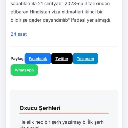
səbəbləri ilə 21 sentyabr 2023-cü il tarixindən
etibarən Hindistan viza xidmətləri ikinci bir
bildirişə qədər dayandırılıb" ifadəsi yer almışdı.
24 saat
Paylaş:
Facebook
Twitter
Telegram
WhatsApp
Oxucu Şərhləri
Hələlik heç bir şərh yazılmayıb. İlk şərhi
siz yazın!