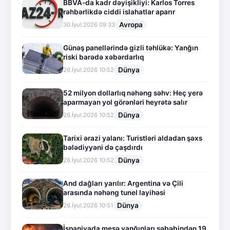
BBVA-da kadr dəyişikliyi: Karlos Torres
rəhbərlikdə ciddi islahatlar aparır
Avropa
30.İyul.2026 09:33
Günəş panellərində gizli təhlükə: Yanğın
riski barədə xəbərdarlıq
Dünya
26.İyul.2026 10:52
52 milyon dollarlıq nəhəng səhv: Heç yerə
aparmayan yol görənləri heyrətə salır
Dünya
26.İyul.2026 10:52
Tarixi ərazi yalanı: Turistləri aldadan şəxs
bələdiyyəni də çaşdırdı
Dünya
26.İyul.2026 10:52
And dağları yarılır: Argentina və Çili
arasında nəhəng tunel layihəsi
Dünya
26.İyul.2026 10:51
İspaniyada meşə yanğınları səbəbindən 19