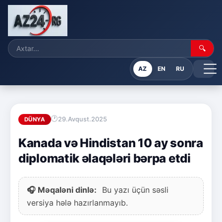
🔍
AZ
EN
RU
29.Avqust.2025
DÜNYA
Kanada və Hindistan 10 ay sonra
diplomatik əlaqələri bərpa etdi
🎧 Məqaləni dinlə:
Bu yazı üçün səsli
versiya hələ hazırlanmayıb.