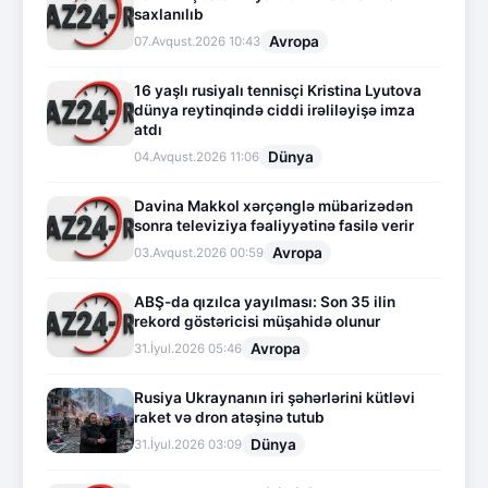
saxlanılıb
Avropa
07.Avqust.2026 10:43
16 yaşlı rusiyalı tennisçi Kristina Lyutova
dünya reytinqində ciddi irəliləyişə imza
atdı
Dünya
04.Avqust.2026 11:06
Davina Makkol xərçənglə mübarizədən
sonra televiziya fəaliyyətinə fasilə verir
Avropa
03.Avqust.2026 00:59
ABŞ-da qızılca yayılması: Son 35 ilin
rekord göstəricisi müşahidə olunur
Avropa
31.İyul.2026 05:46
Rusiya Ukraynanın iri şəhərlərini kütləvi
raket və dron atəşinə tutub
Dünya
31.İyul.2026 03:09