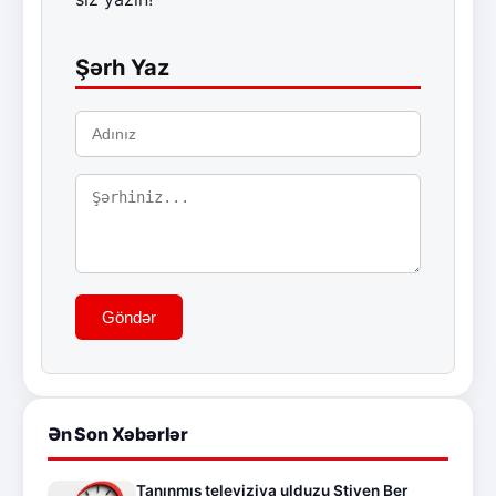
Şərh Yaz
Göndər
Ən Son Xəbərlər
Tanınmış televiziya ulduzu Stiven Ber