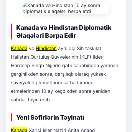
Kanada və Hindistan Diplomatik
Əlaqələri Bərpa Edir
Kanada
və
Hindistan
ayrılıqçı Sih təşkilatı
Halistan Qurtuluş Qüvvələrinin (KLF) lideri
Hardeep Singh Nijjarın qətli səbəbindən yaranan
gərginlikdən sonra, qarşılıqlı olaraq yüksək
səviyyəli diplomatlarını sərhəd xarici
etmələrindən 10 ay keçdikdən sonra yenidən
səfirlər təyin edib.
Yeni Səfirlərin Təyinatı
Kanada
Xarici İşlər Naziri Anita Anand