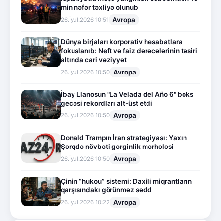
min nəfər təxliyə olunub
Avropa
26.İyul.2026 10:51
Dünya birjaları korporativ hesabatlara
fokuslanıb: Neft və faiz dərəcələrinin təsiri
altında cari vəziyyət
Avropa
26.İyul.2026 10:50
İbay Llanosun "La Velada del Año 6" boks
gecəsi rekordları alt-üst etdi
Avropa
26.İyul.2026 10:50
Donald Trampın İran strategiyası: Yaxın
Şərqdə növbəti gərginlik mərhələsi
Avropa
26.İyul.2026 10:50
Çinin “hukou” sistemi: Daxili miqrantların
qarşısındakı görünməz sədd
Avropa
26.İyul.2026 10:22