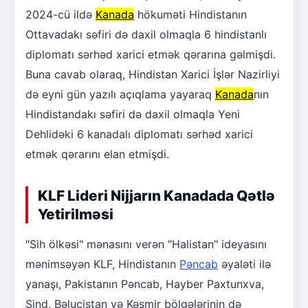
2024-cü ildə
Kanada
hökuməti Hindistanın
Ottavadakı səfiri də daxil olmaqla 6 hindistanlı
diplomatı sərhəd xarici etmək qərarına gəlmişdi.
Buna cavab olaraq, Hindistan Xarici İşlər Nazirliyi
də eyni gün yazılı açıqlama yayaraq
Kanada
nın
Hindistandakı səfiri də daxil olmaqla Yeni
Dehlidəki 6 kanadalı diplomatı sərhəd xarici
etmək qərarını elan etmişdi.
KLF Lideri Nijjarın Kanadada Qətlə
Yetirilməsi
"Sih ölkəsi" mənasını verən "Halistan" ideyasını
mənimsəyən KLF, Hindistanın
Pəncab
əyaləti ilə
yanaşı, Pakistanın Pəncab, Hayber Paxtunxva,
Sind, Bəlucistan və Kəşmir bölgələrinin də