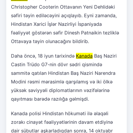
Christopher Cooterin Ottavanın Yeni Dehlidəki
səfiri təyin ediləcəyini açıqlayıb. Eyni zamanda,
Hindistan Xarici İşlər Nazirliyi İspaniyada
fəaliyyət göstərən səfir Dinesh Patnaikin tezliklə
Ottavaya təyin olunacağını bildirib.
Daha öncə, 18 iyun tarixində
Kanada
Baş Naziri
Castin Trüdo G7-nin dövr sədri qismində
sammitə qatılan Hindistan Baş Naziri Narendra
Modini rəsmi mərasimlə qarşılamış və iki ölkə
yüksək səviyyəli diplomatlarının vəzifələrinə
qayıtması barədə razılığa gəlmişdi.
Kanada polisi Hindistan hökuməti ilə əlaqəli
zorakı cinayət fəaliyyətlərinin davam etdiyinə
dair sübutlar aşkarladıqdan sonra, 14 oktyabr