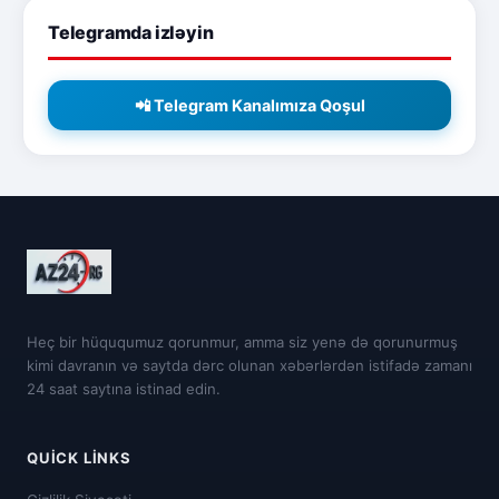
Telegramda izləyin
📲 Telegram Kanalımıza Qoşul
Heç bir hüququmuz qorunmur, amma siz yenə də qorunurmuş
kimi davranın və saytda dərc olunan xəbərlərdən istifadə zamanı
24 saat saytına istinad edin.
QUICK LINKS