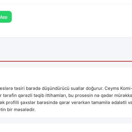
sApp
eslərə təsiri barədə düşündürücü suallar doğurur. Ceyms Komi
 tərəfin qərəzli təqib ittihamları, bu prosesin nə qədər mürəkk
 profilli şəxslər barəsində qərar verərkən tamamilə ədalətli v
in bir məsələdir.