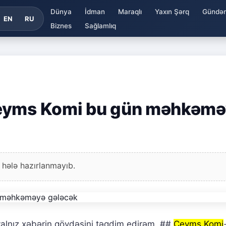
Dünya
İdman
Maraqlı
Yaxın Şərq
Gündə
EN
RU
Biznes
Sağlamlıq
Ceyms Komi bu gün məhkəm
 hələ hazırlanmayıb.
alnız xəbərin gövdəsini təqdim edirəm. ##
Ceyms Komi