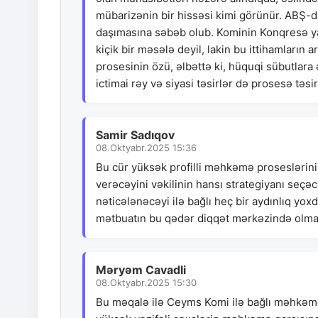
mübarizənin bir hissəsi kimi görünür. ABŞ-d
daşımasına səbəb olub. Kominin Konqresə ya
kiçik bir məsələ deyil, lakin bu ittihamların
prosesinin özü, əlbəttə ki, hüquqi sübutlara ə
ictimai rəy və siyasi təsirlər də prosesə təs
Samir Sadıqov
08.Oktyabr.2025 15:36
Bu cür yüksək profilli məhkəmə proseslərini
verəcəyini vəkilinin hansı strategiyanı seçə
nəticələnəcəyi ilə bağlı heç bir aydınlıq yox
mətbuatın bu qədər diqqət mərkəzində olmas
Məryəm Cavadli
08.Oktyabr.2025 15:30
Bu məqalə ilə Ceyms Komi ilə bağlı məhkəmə 