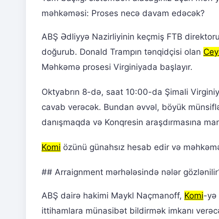
məhkəməsi: Proses necə davam edəcək?
ABŞ Ədliyyə Nazirliyinin keçmiş FTB direktoru
doğurub. Donald Trampın tənqidçisi olan
Cey
Məhkəmə prosesi Virginiyada başlayır.
Oktyabrın 8-də, saat 10:00-da Şimali Virgini
cavab verəcək. Bundan əvvəl, böyük münsiflə
danışmaqda və Konqresin araşdırmasına man
Komi
özünü günahsız hesab edir və məhkəməd
## Arraignment mərhələsində nələr gözlənilir
ABŞ dairə hakimi Maykl Naçmanoff,
Komi
-yə 
ittihamlara münasibət bildirmək imkanı verə