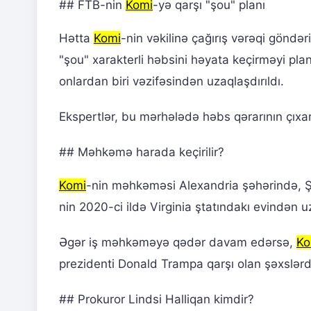
## FTB-nin
Komi
-yə qarşı "şou" planı
Hətta
Komi
-nin vəkilinə çağırış vərəqi gönd
"şou" xarakterli həbsini həyata keçirməyi planl
onlardan biri vəzifəsindən uzaqlaşdırıldı.
Ekspertlər, bu mərhələdə həbs qərarının çıxar
## Məhkəmə harada keçirilir?
Komi
-nin məhkəməsi Alexandria şəhərində, Şə
nin 2020-ci ildə Virginia ştatındakı evindən u
Əgər iş məhkəməyə qədər davam edərsə,
Ko
prezidenti Donald Trampa qarşı olan şəxslərdə
## Prokuror Lindsi Halliqan kimdir?