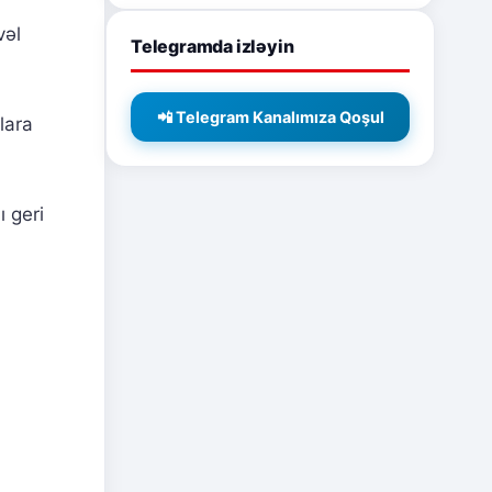
vəl
Telegramda izləyin
📲 Telegram Kanalımıza Qoşul
lara
ı geri