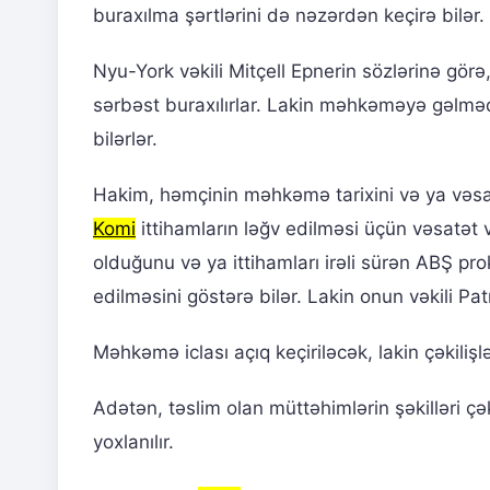
buraxılma şərtlərini də nəzərdən keçirə bilər.
Nyu-York vəkili Mitçell Epnerin sözlərinə gör
sərbəst buraxılırlar. Lakin məhkəməyə gəlmə
bilərlər.
Hakim, həmçinin məhkəmə tarixini və ya vəsatə
Komi
ittihamların ləğv edilməsi üçün vəsatət 
olduğunu və ya ittihamları irəli sürən ABŞ pro
edilməsini göstərə bilər. Lakin onun vəkili Pat
Məhkəmə iclası açıq keçiriləcək, lakin çəkiliş
Adətən, təslim olan müttəhimlərin şəkilləri çək
yoxlanılır.