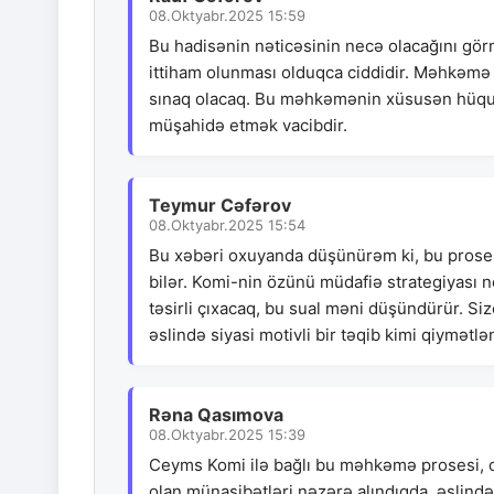
08.Oktyabr.2025 15:59
Bu hadisənin nəticəsinin necə olacağını gö
ittiham olunması olduqca ciddidir. Məhkəm
sınaq olacaq. Bu məhkəmənin xüsusən hüquqi
müşahidə etmək vacibdir.
Teymur Cəfərov
08.Oktyabr.2025 15:54
Bu xəbəri oxuyanda düşünürəm ki, bu proses
bilər. Komi-nin özünü müdafiə strategiyası
təsirli çıxacaq, bu sual məni düşündürür. S
əslində siyasi motivli bir təqib kimi qiymətlən
Rəna Qasımova
08.Oktyabr.2025 15:39
Ceyms Komi ilə bağlı bu məhkəmə prosesi, o
olan münasibətləri nəzərə alındıqda, əslind