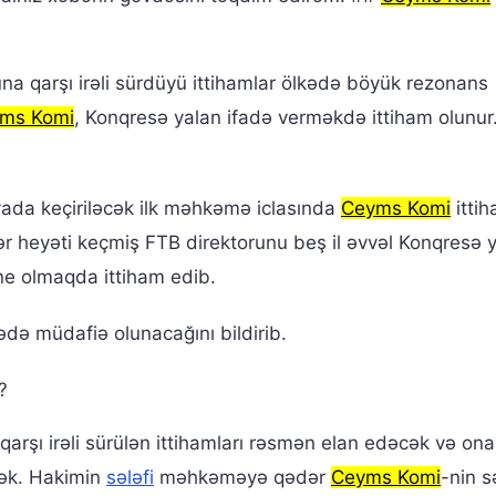
na qarşı irəli sürdüyü ittihamlar ölkədə böyük rezonans
ms Komi
, Konqresə yalan ifadə verməkdə ittiham olunur
yada keçiriləcək ilk məhkəmə iclasında
Ceyms Komi
ittih
r heyəti keçmiş FTB direktorunu beş il əvvəl Konqresə 
e olmaqda ittiham edib.
ə müdafiə olunacağını bildirib.
?
qarşı irəli sürülən ittihamları rəsmən elan edəcək və ona
cək. Hakimin
sələfi
məhkəməyə qədər
Ceyms Komi
-nin s