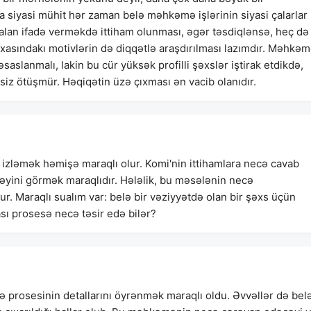
a siyasi mühit hər zaman belə məhkəmə işlərinin siyasi çalarlar
lan ifadə verməkdə ittiham olunması, əgər təsdiqlənsə, heç də
 arxasındakı motivlərin də diqqətlə araşdırılması lazımdır. Məhkə
saslanmalı, lakin bu cür yüksək profilli şəxslər iştirak etdikdə,
irsiz ötüşmür. Həqiqətin üzə çıxması ən vacib olanıdır.
 izləmək həmişə maraqlı olur. Komi'nin ittihamlara necə cavab
cəyini görmək maraqlıdır. Hələlik, bu məsələnin necə
dur. Maraqlı sualım var: belə bir vəziyyətdə olan bir şəxs üçün
ı prosesə necə təsir edə bilər?
prosesinin detallarını öyrənmək maraqlı oldu. Əvvəllər də bel