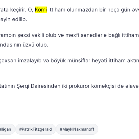
ata keçirir. O,
Komi
ittiham olunmazdan bir neçə gün əv
əyin edilib.
Trampın şəxsi vəkili olub və məxfi sənədlərlə bağlı ittiham
dasının üzvü olub.
 şəxsən imzalayıb və böyük münsiflər heyəti ittiham aktın
tatının Şərqi Dairəsindən iki prokuror köməkçisi də əlavə
lligan
#PatrikFitzgerald
#MayklNaxmanoff