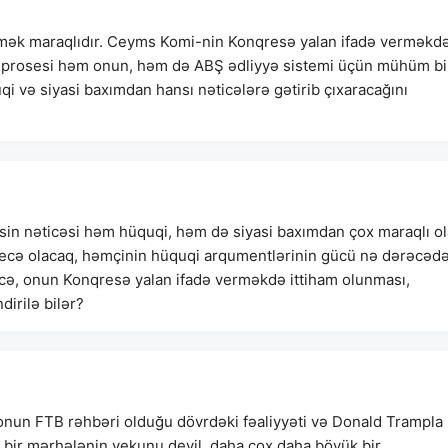
rmək maraqlıdır. Ceyms Komi-nin Konqresə yalan ifadə verməkd
ə prosesi həm onun, həm də ABŞ ədliyyə sistemi üçün mühüm bi
 və siyasi baxımdan hansı nəticələrə gətirib çıxaracağını
in nəticəsi həm hüquqi, həm də siyasi baxımdan çox maraqlı ol
 necə olacaq, həmçinin hüquqi arqumentlərinin gücü nə dərəcəd
izcə, onun Konqresə yalan ifadə verməkdə ittiham olunması,
dirilə bilər?
nun FTB rəhbəri olduğu dövrdəki fəaliyyəti və Donald Trampla
ə bir mərhələnin yekunu deyil, daha çox daha böyük bir