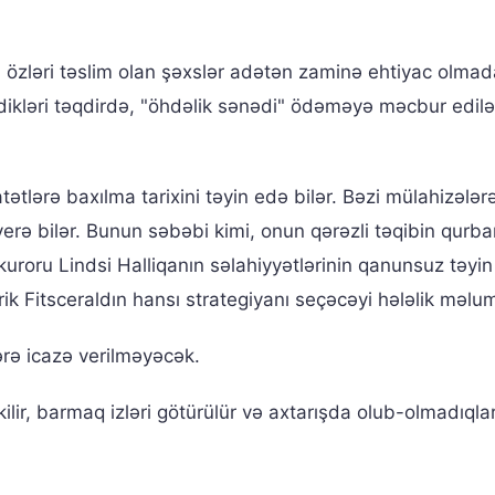
ə, özləri təslim olan şəxslər adətən zaminə ehtiyac olma
dikləri təqdirdə, "öhdəlik sənədi" ödəməyə məcbur edilə
tlərə baxılma tarixini təyin edə bilər. Bəzi mülahizələr
verə bilər. Bunun səbəbi kimi, onun qərəzli təqibin qurba
kuroru Lindsi Halliqanın səlahiyyətlərinin qanunsuz təyin
rik Fitsceraldın hansı strategiyanı seçəcəyi hələlik məlum
lərə icazə verilməyəcək.
ilir, barmaq izləri götürülür və axtarışda olub-olmadıqlar