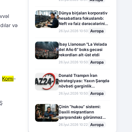
Dünya birjaları korporativ
vvəl
hesabatlara fokuslanıb:
Neft və faiz dərəcələrinin
dılar və
təsiri altında cari vəziyyət
Avropa
26.İyul.2026 10:50
İbay Llanosun "La Velada
del Año 6" boks gecəsi
rekordları alt-üst etdi
Avropa
26.İyul.2026 10:50
Donald Trampın İran
,
Komi
-
strategiyası: Yaxın Şərqdə
növbəti gərginlik
mərhələsi
Avropa
26.İyul.2026 10:50
BŞ
Çinin “hukou” sistemi:
Daxili miqrantların
qarşısındakı görünməz
sədd
Avropa
26.İyul.2026 10:22