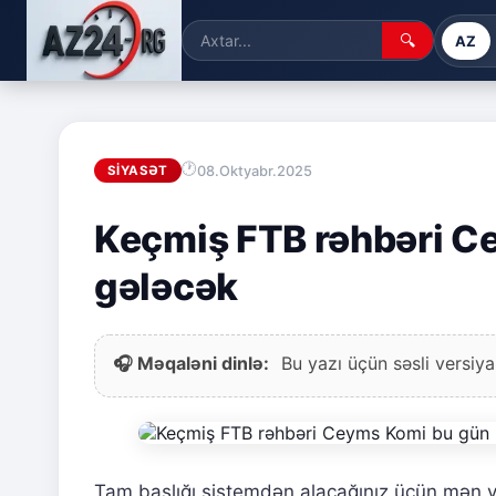
🔍
AZ
08.Oktyabr.2025
SIYASƏT
Keçmiş FTB rəhbəri 
gələcək
🎧 Məqaləni dinlə:
Bu yazı üçün səsli versiya
Tam başlığı sistemdən alacağınız üçün mən y