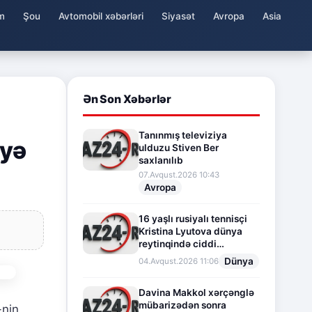
m
Şou
Avtomobil xəbərləri
Siyasət
Avropa
Asia
Ən Son Xəbərlər
Tanınmış televiziya
əyə
ulduzu Stiven Ber
saxlanılıb
07.Avqust.2026 10:43
Avropa
16 yaşlı rusiyalı tennisçi
Kristina Lyutova dünya
reytinqində ciddi
irəliləyişə imza atdı
Dünya
04.Avqust.2026 11:06
Davina Makkol xərçənglə
mübarizədən sonra
-nin