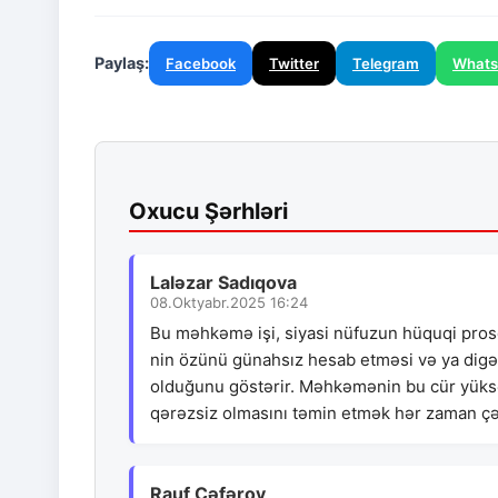
Paylaş:
Facebook
Twitter
Telegram
What
Oxucu Şərhləri
Laləzar Sadıqova
08.Oktyabr.2025 16:24
Bu məhkəmə işi, siyasi nüfuzun hüquqi pros
nin özünü günahsız hesab etməsi və ya digər
olduğunu göstərir. Məhkəmənin bu cür yüksək
qərəzsiz olmasını təmin etmək hər zaman çət
Rauf Cəfərov