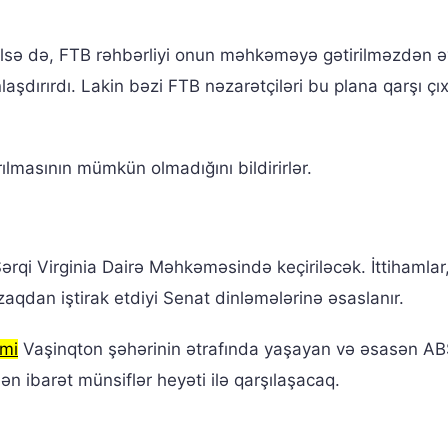
ərilsə də, FTB rəhbərliyi onun məhkəməyə gətirilməzdən ə
aşdırırdı. Lakin bəzi FTB nəzarətçiləri bu plana qarşı çıx
ılmasının mümkün olmadığını bildirirlər.
rqi Virginia Dairə Məhkəməsində keçiriləcək. İttihamlar
zaqdan iştirak etdiyi Senat dinləmələrinə əsaslanır.
mi
Vaşinqton şəhərinin ətrafında yaşayan və əsasən A
n ibarət münsiflər heyəti ilə qarşılaşacaq.