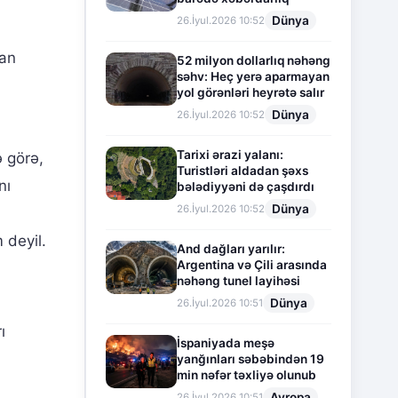
Dünya
26.İyul.2026 10:52
dan
52 milyon dollarlıq nəhəng
səhv: Heç yerə aparmayan
yol görənləri heyrətə salır
Dünya
26.İyul.2026 10:52
Tarixi ərazi yalanı:
ə görə,
Turistləri aldadan şəxs
nı
bələdiyyəni də çaşdırdı
Dünya
26.İyul.2026 10:52
 deyil.
And dağları yarılır:
Argentina və Çili arasında
nəhəng tunel layihəsi
Dünya
26.İyul.2026 10:51
ı
İspaniyada meşə
yanğınları səbəbindən 19
min nəfər təxliyə olunub
Avropa
26.İyul.2026 10:51