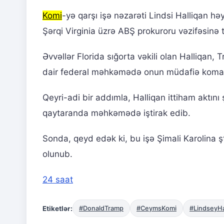
Komi
-yə qarşı işə nəzarəti Lindsi Halliqan həy
Şərqi Virginia üzrə ABŞ prokuroru vəzifəsinə t
Əvvəllər Florida sığorta vəkili olan Halliqan, 
dair federal məhkəmədə onun müdafiə koman
Qeyri-adi bir addımla, Halliqan ittiham aktını
qaytaranda məhkəmədə iştirak edib.
Sonda, qeyd edək ki, bu işə Şimali Karolina ş
olunub.
24 saat
Etiketlər:
#DonaldTramp
#CeymsKomi
#LindseyHa