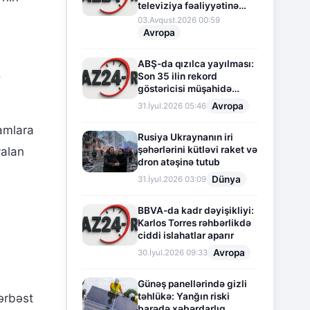
televiziya fəaliyyətinə
fasilə verir
03.Avqust.2026 00:59
Avropa
ABŞ-da qızılca yayılması:
.
Son 35 ilin rekord
göstəricisi müşahidə
olunur
Avropa
31.İyul.2026 05:46
amlara
Rusiya Ukraynanın iri
şəhərlərini kütləvi raket və
yalan
dron atəşinə tutub
Dünya
31.İyul.2026 03:09
BBVA-da kadr dəyişikliyi:
Karlos Torres rəhbərlikdə
ciddi islahatlar aparır
Avropa
30.İyul.2026 09:33
Günəş panellərində gizli
təhlükə: Yanğın riski
ərbəst
barədə xəbərdarlıq