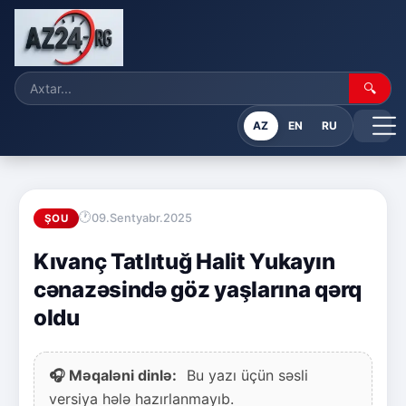
🔍
AZ
EN
RU
09.Sentyabr.2025
ŞOU
Kıvanç Tatlıtuğ Halit Yukayın
cənazəsində göz yaşlarına qərq
oldu
🎧 Məqaləni dinlə:
Bu yazı üçün səsli
versiya hələ hazırlanmayıb.