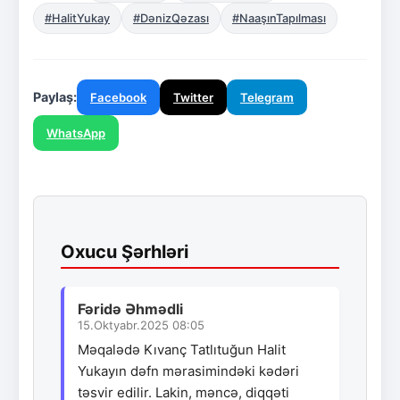
#HalitYukay
#DənizQəzası
#NaaşınTapılması
Paylaş:
Facebook
Twitter
Telegram
WhatsApp
Oxucu Şərhləri
Fəridə Əhmədli
15.Oktyabr.2025 08:05
Məqalədə Kıvanç Tatlıtuğun Halit
Yukayın dəfn mərasimindəki kədəri
təsvir edilir. Lakin, məncə, diqqəti