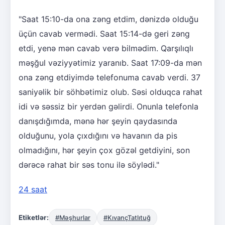
"Saat 15:10-da ona zəng etdim, dənizdə olduğu
üçün cavab vermədi. Saat 15:14-də geri zəng
etdi, yenə mən cavab verə bilmədim. Qarşılıqlı
məşğul vəziyyətimiz yaranıb. Saat 17:09-da mən
ona zəng etdiyimdə telefonuma cavab verdi. 37
saniyəlik bir söhbətimiz olub. Səsi olduqca rahat
idi və səssiz bir yerdən gəlirdi. Onunla telefonla
danışdığımda, mənə hər şeyin qaydasında
olduğunu, yola çıxdığını və havanın da pis
olmadığını, hər şeyin çox gözəl getdiyini, son
dərəcə rahat bir səs tonu ilə söylədi."
24 saat
Etiketlər:
#Məşhurlar
#KıvançTatlıtuğ