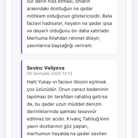
cür dərin hiss etməsi, onların
arasındakı dostluğun nə qədər
möhkəm olduğunun göstəricisidir. Belə
faciəvi hadisələr, həyatın nə qədər qısa
və dəyərli olduğunu bir daha xatırladır.
Mərhuma Allahdan rəhmət diləyir,
yaxınlarına başsağlığı verirəm.
Sevinc Vəliyeva
09.Sentyabr.2025 14:13
Halit Yukay-ın faciəvi itkisini eşitmək
çox üzücüdür. Onun cansız bədəninin
tapılması bir tərəfdən rahatlıq gətirsə
də, bu qədər uzun müddət dənizin
dərinliklərində qalması təsəvvür
edilməz bir acıdır. Kıvanç Tatlıtuğ kimi
yaxın dostlarının göz yaşları,
mərhumun həyatda nə qədər sevilən