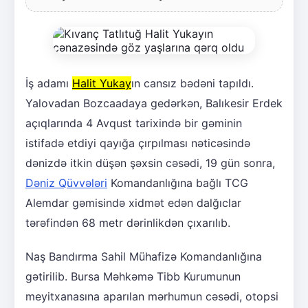
İş adamı
Halit Yukay
ın cansız bədəni tapıldı.
Yalovadan Bozcaadaya gedərkən, Balıkesir Erdek
açıqlarında 4 Avqust tarixində bir gəminin
istifadə etdiyi qayığa çırpılması nəticəsində
dənizdə itkin düşən şəxsin cəsədi, 19 gün sonra,
Dəniz Qüvvələri
Komandanlığına bağlı TCG
Alemdar gəmisində xidmət edən dalğıclar
tərəfindən 68 metr dərinlikdən çıxarılıb.
Naş Bandırma Sahil Mühafizə Komandanlığına
gətirilib. Bursa Məhkəmə Tibb Kurumunun
meyitxanasına aparılan mərhumun cəsədi, otopsi