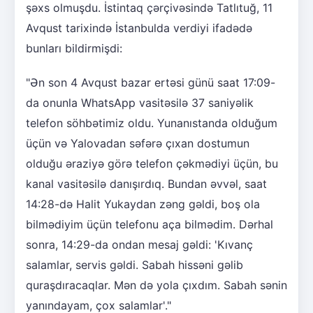
şəxs olmuşdu. İstintaq çərçivəsində Tatlıtuğ, 11
Avqust tarixində İstanbulda verdiyi ifadədə
bunları bildirmişdi:
"Ən son 4 Avqust bazar ertəsi günü saat 17:09-
da onunla WhatsApp vasitəsilə 37 saniyəlik
telefon söhbətimiz oldu. Yunanıstanda olduğum
üçün və Yalovadan səfərə çıxan dostumun
olduğu əraziyə görə telefon çəkmədiyi üçün, bu
kanal vasitəsilə danışırdıq. Bundan əvvəl, saat
14:28-də Halit Yukaydan zəng gəldi, boş ola
bilmədiyim üçün telefonu aça bilmədim. Dərhal
sonra, 14:29-da ondan mesaj gəldi: 'Kıvanç
salamlar, servis gəldi. Sabah hissəni gəlib
quraşdıracaqlar. Mən də yola çıxdım. Sabah sənin
yanındayam, çox salamlar'."