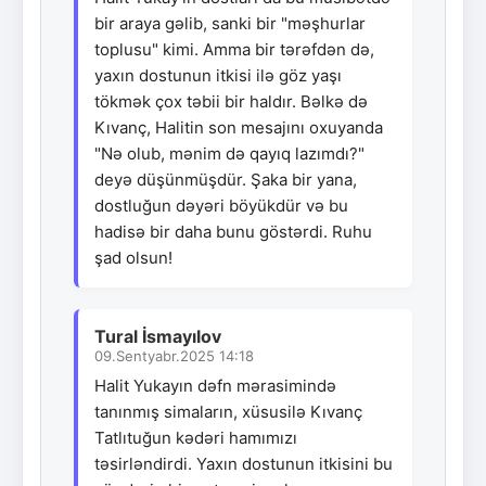
bir araya gəlib, sanki bir "məşhurlar
toplusu" kimi. Amma bir tərəfdən də,
yaxın dostunun itkisi ilə göz yaşı
tökmək çox təbii bir haldır. Bəlkə də
Kıvanç, Halitin son mesajını oxuyanda
"Nə olub, mənim də qayıq lazımdı?"
deyə düşünmüşdür. Şaka bir yana,
dostluğun dəyəri böyükdür və bu
hadisə bir daha bunu göstərdi. Ruhu
şad olsun!
Tural İsmayılov
09.Sentyabr.2025 14:18
Halit Yukayın dəfn mərasimində
tanınmış simaların, xüsusilə Kıvanç
Tatlıtuğun kədəri hamımızı
təsirləndirdi. Yaxın dostunun itkisini bu