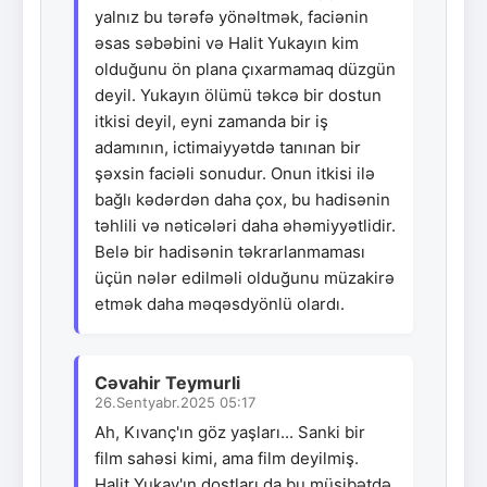
yalnız bu tərəfə yönəltmək, faciənin
əsas səbəbini və Halit Yukayın kim
olduğunu ön plana çıxarmamaq düzgün
deyil. Yukayın ölümü təkcə bir dostun
itkisi deyil, eyni zamanda bir iş
adamının, ictimaiyyətdə tanınan bir
şəxsin faciəli sonudur. Onun itkisi ilə
bağlı kədərdən daha çox, bu hadisənin
təhlili və nəticələri daha əhəmiyyətlidir.
Belə bir hadisənin təkrarlanmaması
üçün nələr edilməli olduğunu müzakirə
etmək daha məqəsdyönlü olardı.
Cəvahir Teymurli
26.Sentyabr.2025 05:17
Ah, Kıvanç'ın göz yaşları... Sanki bir
film sahəsi kimi, ama film deyilmiş.
Halit Yukay'ın dostları da bu müsibətdə