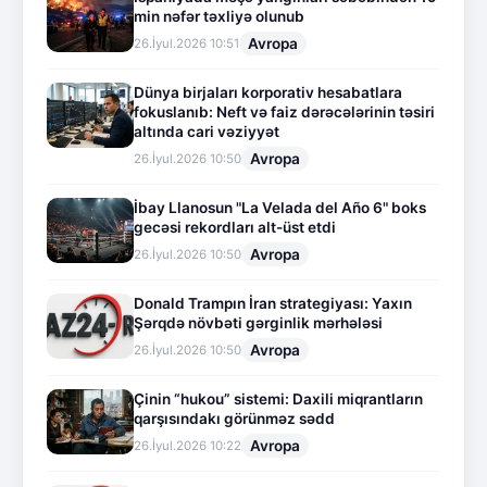
min nəfər təxliyə olunub
Avropa
26.İyul.2026 10:51
Dünya birjaları korporativ hesabatlara
fokuslanıb: Neft və faiz dərəcələrinin təsiri
altında cari vəziyyət
Avropa
26.İyul.2026 10:50
İbay Llanosun "La Velada del Año 6" boks
gecəsi rekordları alt-üst etdi
Avropa
26.İyul.2026 10:50
Donald Trampın İran strategiyası: Yaxın
Şərqdə növbəti gərginlik mərhələsi
Avropa
26.İyul.2026 10:50
Çinin “hukou” sistemi: Daxili miqrantların
qarşısındakı görünməz sədd
Avropa
26.İyul.2026 10:22