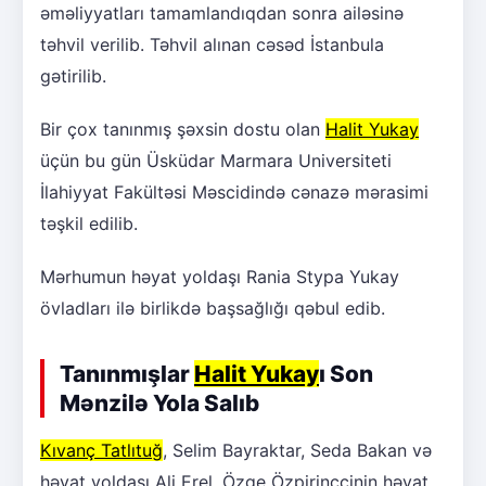
əməliyyatları tamamlandıqdan sonra ailəsinə
təhvil verilib. Təhvil alınan cəsəd İstanbula
gətirilib.
Bir çox tanınmış şəxsin dostu olan
Halit Yukay
üçün bu gün Üsküdar Marmara Universiteti
İlahiyyat Fakültəsi Məscidində cənazə mərasimi
təşkil edilib.
Mərhumun həyat yoldaşı Rania Stypa Yukay
övladları ilə birlikdə başsağlığı qəbul edib.
Tanınmışlar
Halit Yukay
ı Son
Mənzilə Yola Salıb
Kıvanç Tatlıtuğ
, Selim Bayraktar, Seda Bakan və
həyat yoldaşı Ali Erel, Özge Özpirinçcinin həyat