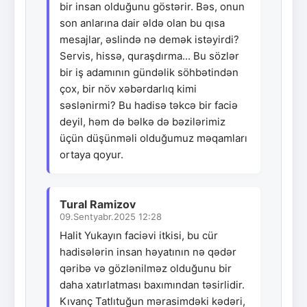
bir insan olduğunu göstərir. Bəs, onun
son anlarına dair əldə olan bu qısa
mesajlar, əslində nə demək istəyirdi?
Servis, hissə, quraşdırma... Bu sözlər
bir iş adamının gündəlik söhbətindən
çox, bir növ xəbərdarlıq kimi
səslənirmi? Bu hadisə təkcə bir faciə
deyil, həm də bəlkə də bəzilərimiz
üçün düşünməli olduğumuz məqamları
ortaya qoyur.
Tural Ramizov
09.Sentyabr.2025 12:28
Halit Yukayın faciəvi itkisi, bu cür
hadisələrin insan həyatının nə qədər
qəribə və gözlənilməz olduğunu bir
daha xatırlatması baxımından təsirlidir.
Kıvanç Tatlıtuğun mərasimdəki kədəri,