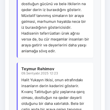
dostluğun gücünü və belə itkilərin nə
qədər dərin iz buraxdığını göstərir.
Müxtəlif tanınmış simaların bir araya
gəlməsi, mərhumun həyatda necə bir
iz buraxdığının göstəricisidir.
Hadisənin təfərrüatları ürək ağrısı
versə də, bu cür məqamlar insanları bir
araya gətirir və dəyərlərini daha yaxşı
anlamağa sövq edir.
Teymur Rəhimov
09.Sentyabr.2025 12:23
Halit Yukayın itkisi, onun ətrafındakı
insanların dərin kədərini göstərir.
Kıvanç Tatlıtuğun göz yaşlarına qərq
olması, dostluğun nə qədər dəyərli
olduğunu bir daha xatırlatdı. Belə bir
çətin anda bir araya gələn tanınmış