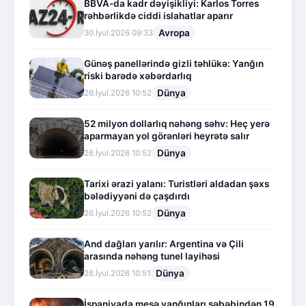
BBVA-da kadr dəyişikliyi: Karlos Torres
rəhbərlikdə ciddi islahatlar aparır
Avropa
30.İyul.2026 09:33
Günəş panellərində gizli təhlükə: Yanğın
riski barədə xəbərdarlıq
Dünya
26.İyul.2026 10:52
52 milyon dollarlıq nəhəng səhv: Heç yerə
aparmayan yol görənləri heyrətə salır
Dünya
26.İyul.2026 10:52
Tarixi ərazi yalanı: Turistləri aldadan şəxs
bələdiyyəni də çaşdırdı
Dünya
26.İyul.2026 10:52
And dağları yarılır: Argentina və Çili
arasında nəhəng tunel layihəsi
Dünya
26.İyul.2026 10:51
İspaniyada meşə yanğınları səbəbindən 19