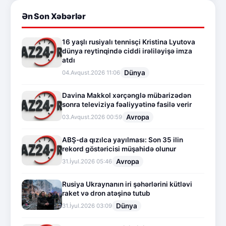
Ən Son Xəbərlər
16 yaşlı rusiyalı tennisçi Kristina Lyutova
dünya reytinqində ciddi irəliləyişə imza
atdı
Dünya
04.Avqust.2026 11:06
Davina Makkol xərçənglə mübarizədən
sonra televiziya fəaliyyətinə fasilə verir
Avropa
03.Avqust.2026 00:59
ABŞ-da qızılca yayılması: Son 35 ilin
rekord göstəricisi müşahidə olunur
Avropa
31.İyul.2026 05:46
Rusiya Ukraynanın iri şəhərlərini kütləvi
raket və dron atəşinə tutub
Dünya
31.İyul.2026 03:09