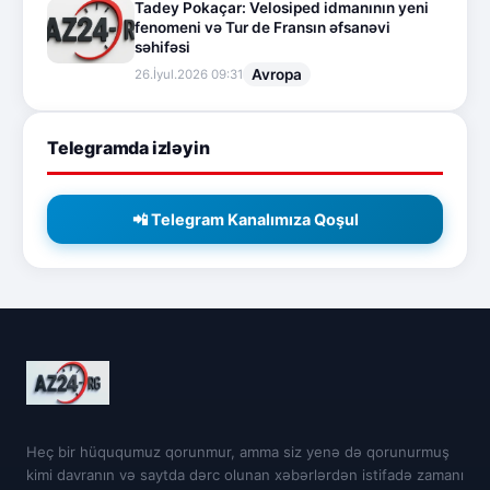
Tadey Pokaçar: Velosiped idmanının yeni
fenomeni və Tur de Fransın əfsanəvi
səhifəsi
Avropa
26.İyul.2026 09:31
Telegramda izləyin
📲 Telegram Kanalımıza Qoşul
Heç bir hüququmuz qorunmur, amma siz yenə də qorunurmuş
kimi davranın və saytda dərc olunan xəbərlərdən istifadə zamanı