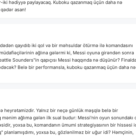
bir-iki hədiyyə paylayacaq. Kuboku qazanmaq üçün daha nə
 qədər asan!
ədədən qayıdıb iki qol və bir məhsuldar ötürmə ilə komandasını
" müdafiəçilərinin ağlına gələrmi ki, Messi oyuna girəndən sonra
eattle Sounders"in qapıçısı Messi haqqında nə düşünür? Finald
 edəcək? Belə bir performansla, kuboku qazanmaq üçün daha nə
heyrətamizdir. Yalnız bir neçə günlük məşqlə belə bir
mənim ağlıma gələn ilk sual budur: Messi'nin oyun sonundakı 
əsidir, yoxsa bu, komandanın ümumi strategiyasının bir hissəsi i
 planlamışdımı, yoxsa bu, gözlənilməz bir uğur idi? Həmçinin,