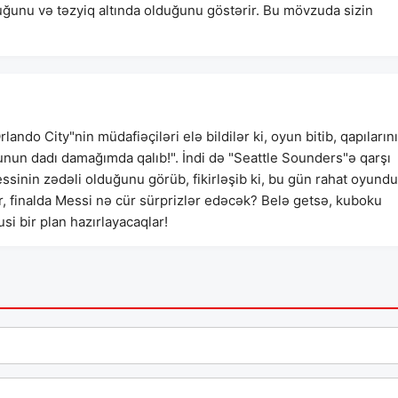
ğunu və təzyiq altında olduğunu göstərir. Bu mövzuda sizin
lando City"nin müdafiəçiləri elə bildilər ki, oyun bitib, qapılarını
unun dadı damağımda qalıb!". İndi də "Seattle Sounders"ə qarşı
ssinin zədəli olduğunu görüb, fikirləşib ki, bu gün rahat oyundu
, finalda Messi nə cür sürprizlər edəcək? Belə getsə, kuboku
 bir plan hazırlayacaqlar!