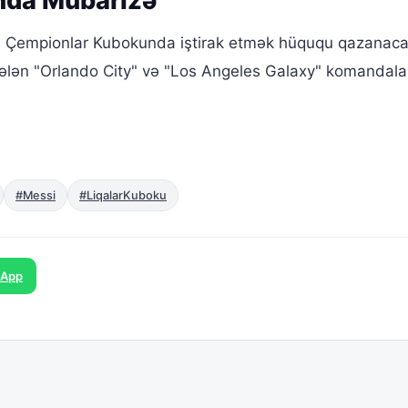
nda Mübarizə
Çempionlar Kubokunda iştirak etmək hüququ qazanaca
ələn "Orlando City" və "Los Angeles Galaxy" komandala
#Messi
#LiqalarKuboku
sApp