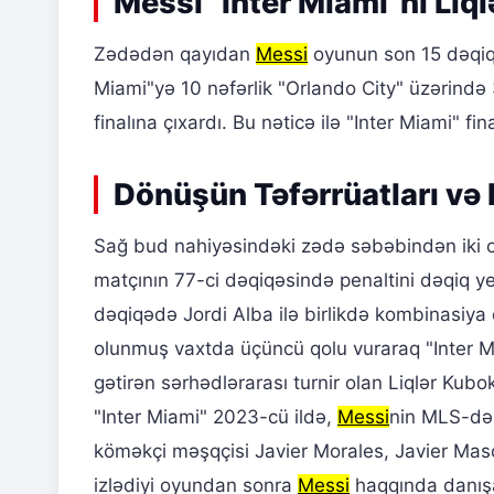
Messi "Inter Miami"ni Liql
Zədədən qayıdan
Messi
oyunun son 15 dəqiqə
Miami"yə 10 nəfərlik "Orlando City" üzərind
finalına çıxardı. Bu nəticə ilə "Inter Miami" f
Dönüşün Təfərrüatları və
Sağ bud nahiyəsindəki zədə səbəbindən iki
matçının 77-ci dəqiqəsində penaltini dəqiq ye
dəqiqədə Jordi Alba ilə birlikdə kombinasiya q
olunmuş vaxtda üçüncü qolu vuraraq "Inter M
gətirən sərhədlərarası turnir olan Liqlər Kub
"Inter Miami" 2023-cü ildə,
Messi
nin MLS-də
köməkçi məşqçisi Javier Morales, Javier Ma
izlədiyi oyundan sonra
Messi
haqqında danışa