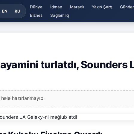
Dünya
İdman
Maraqlı
Yaxın Şərq
Gündə
EN
RU
Biznes
Sağlamlıq
yamini turlatdı, Sounders 
 hələ hazırlanmayıb.