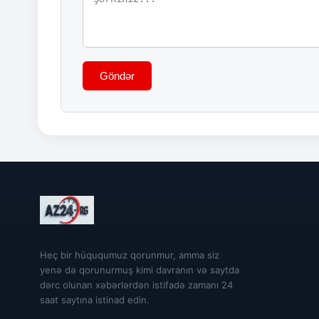
Göndər
Heç bir hüququmuz qorunmur, amma siz
yenə də qorunurmuş kimi davranın və saytda
dərc olunan xəbərlərdən istifadə zamanı 24
saat saytına istinad edin.