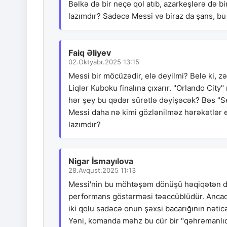
Bəlkə də bir neçə qol atıb, azarkeşlərə də 
lazımdır? Sadəcə Messi və biraz da şans, bu
Faiq Əliyev
02.Oktyabr.2025 13:15
Messi bir möcüzədir, elə deyilmi? Belə ki, z
Liqlər Kuboku finalına çıxarır. "Orlando City
hər şey bu qədər sürətlə dəyişəcək? Bəs "S
Messi daha nə kimi gözlənilməz hərəkətlər
lazımdır?
Nigar İsmayılova
28.Avqust.2025 11:13
Messi'nin bu möhtəşəm dönüşü həqiqətən də 
performans göstərməsi təəccüblüdür. Ancaq 
iki qolu sadəcə onun şəxsi bacarığının nətic
Yəni, komanda məhz bu cür bir "qəhrəmanlıq"