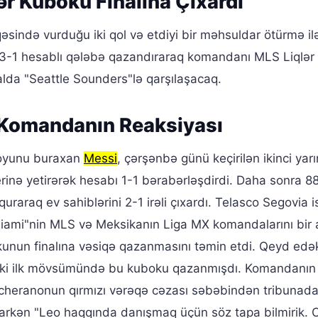
ər Kuboku Finalına Çıxardı
sində vurduğu iki qol və etdiyi bir məhsuldar ötürmə ilə
ə 3-1 hesablı qələbə qazandıraraq komandanı MLS Liqlə
inalda "Seattle Sounders"lə qarşılaşacaq.
 Komandanın Reaksiyası
 oyunu buraxan
Messi
, çərşənbə günü keçirilən ikinci yar
rinə yetirərək hesabı 1-1 bərabərləşdirdi. Daha sonra 88
uraraq ev sahiblərini 2-1 irəli çıxardı. Telasco Segovia i
iami"nin MLS və Meksikanın Liga MX komandalarını bir 
okunun finalına vəsiqə qazanmasını təmin etdi. Qeyd edək
ki ilk mövsümündə bu kuboku qazanmışdı. Komandanın
scheranonun qırmızı vərəqə cəzası səbəbindən tribunad
rkən "Leo haqqında danışmaq üçün söz tapa bilmirik. O