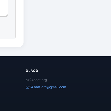
ƏLAQƏ
az24saat.org
24saat.org@gmail.com