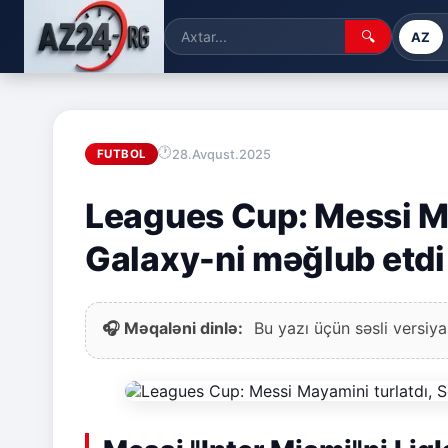
🔍
AZ
28.Avqust.2025
FUTBOL
Leagues Cup: Messi Ma
Galaxy-ni məğlub etdi
🎧 Məqaləni dinlə:
Bu yazı üçün səsli versiya