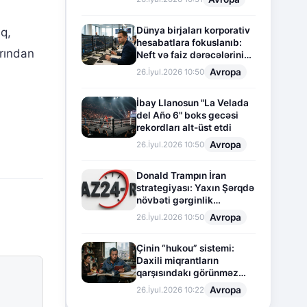
Dünya birjaları korporativ
q,
hesabatlara fokuslanıb:
rından
Neft və faiz dərəcələrinin
təsiri altında cari vəziyyət
Avropa
26.İyul.2026 10:50
İbay Llanosun "La Velada
del Año 6" boks gecəsi
rekordları alt-üst etdi
Avropa
26.İyul.2026 10:50
Donald Trampın İran
strategiyası: Yaxın Şərqdə
növbəti gərginlik
mərhələsi
Avropa
26.İyul.2026 10:50
Çinin “hukou” sistemi:
Daxili miqrantların
qarşısındakı görünməz
sədd
Avropa
26.İyul.2026 10:22