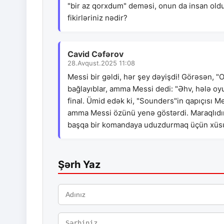
"bir az qorxdum" deməsi, onun da insan oldu
fikirləriniz nədir?
Cavid Cəfərov
28.Avqust.2025 11:08
Messi bir gəldi, hər şey dəyişdi! Görəsən, "Or
bağlayıblar, amma Messi dedi: "Əhv, hələ oy
final. Ümid edək ki, "Sounders"in qapıçısı Me
amma Messi özünü yenə göstərdi. Maraqlıdır
başqa bir komandaya uduzdurmaq üçün xüsusi
Şərh Yaz