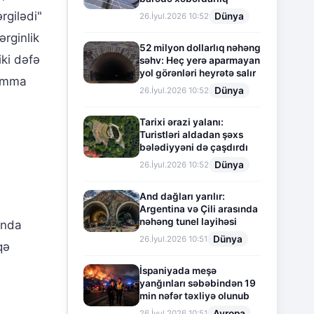
rgilədi"
Dünya
26.İyul.2026 10:52
rginlik
52 milyon dollarlıq nəhəng
iki dəfə
səhv: Heç yerə aparmayan
yol görənləri heyrətə salır
 amma
Dünya
26.İyul.2026 10:52
Tarixi ərazi yalanı:
Turistləri aldadan şəxs
bələdiyyəni də çaşdırdı
Dünya
26.İyul.2026 10:52
And dağları yarılır:
Argentina və Çili arasında
nəhəng tunel layihəsi
anda
Dünya
26.İyul.2026 10:51
qə
İspaniyada meşə
yanğınları səbəbindən 19
min nəfər təxliyə olunub
Avropa
26.İyul.2026 10:51