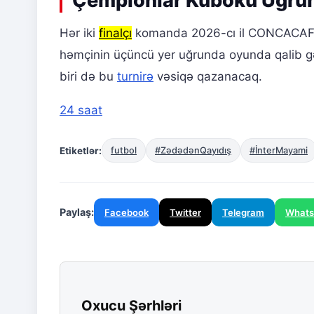
Çempionlar Kuboku Uğru
Hər iki
finalçı
komanda 2026-cı il CONCACAF 
həmçinin üçüncü yer uğrunda oyunda qalib g
biri də bu
turnirə
vəsiqə qazanacaq.
24 saat
Etiketlər:
futbol
#ZədədənQayıdış
#İnterMayami
Paylaş:
Facebook
Twitter
Telegram
What
Oxucu Şərhləri