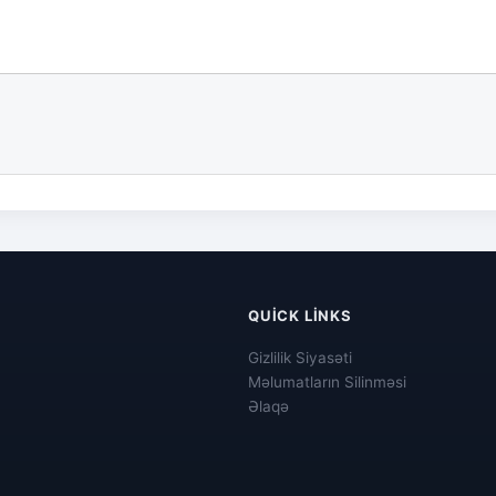
QUICK LINKS
Gizlilik Siyasəti
Məlumatların Silinməsi
Əlaqə