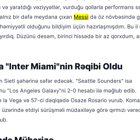
və yaratdığı vəziyyətlər, vurduğu qollarla performans sə
alnız bir dəfə meydana çıxan
Messi
də öz növbəsində gə
həmiyyətli olduğunu bildiyim üçün hazırlaşmışdım. Bu il 
ayırdıq. Düzünü desəm, birinci hissədə bir az qorxdum,
a "Inter Miami"nin Rəqibi Oldu
ün Sietl şəhərinə səfər edəcək. "Seattle Sounders" isə
u "Los Angeles Galaxy"ni 2-0 hesabı ilə məğlub edib.
de la Vega və 57-ci dəqiqədə Osaze Rosario vurub. Kom
zərində etdiyi sürüşməli müdaxiləyə görə qırmızı vərə
ub.