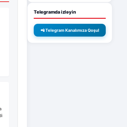
Telegramda izləyin
📲 Telegram Kanalımıza Qoşul
a
di