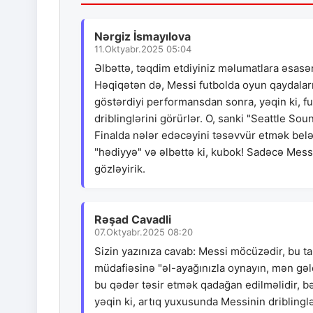
Nərgiz İsmayılova
11.Oktyabr.2025 05:04
Əlbəttə, təqdim etdiyiniz məlumatlara əsasən
Həqiqətən də, Messi futbolda oyun qaydaları
göstərdiyi performansdan sonra, yəqin ki, f
driblinglərini görürlər. O, sanki "Seattle S
Finalda nələr edəcəyini təsəvvür etmək belə ç
"hədiyyə" və əlbəttə ki, kubok! Sadəcə Messi v
gözləyirik.
Rəşad Cavadli
07.Oktyabr.2025 08:20
Sizin yazınıza cavab: Messi möcüzədir, bu 
müdafiəsinə "əl-ayağınızla oynayın, mən gəld
bu qədər təsir etmək qadağan edilməlidir, bəl
yəqin ki, artıq yuxusunda Messinin dribling