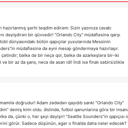
 hazırlanmış şərhi təqdim edirəm: Sizin yazınıza cavab:
nı dəyişdirən bir qüvvədir! "Orlando City" müdafiəsinə qarşı
utobl dünyasındakı bütün qapıçılar yuxularında Messinin
ounders"in müdafiəsinə də eyni mesajı göndərməyə hazırlaşır.
ətindir; bəlkə də bir neçə qol, bəlkə də azarkeşlərə bir-iki
ə bir az da şans, necə də asan idi! İndi isə finalı səbirsizliklə
tamamilə doğrudur! Adam zədədən qayıdıb sanki "Orlando City"
im" demiş kimi oldu. Əslində, futbol qanunlarına görə bir insan
kə də, çünki o, hər şeyi dəyişir! "Seattle Sounders"in qapıçısı i
lərini görür. Sadəcə düşünün, əgər o finalda daha nələr edəcək?