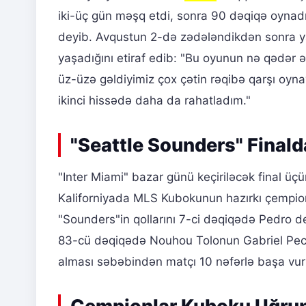
iki-üç gün məşq etdi, sonra 90 dəqiqə oynadı 
deyib. Avqustun 2-də zədələndikdən sonra y
yaşadığını etiraf edib: "Bu oyunun nə qədər ə
üz-üzə gəldiyimiz çox çətin rəqibə qarşı oyn
ikinci hissədə daha da rahatladım."
"Seattle Sounders" Finald
"Inter Miami" bazar günü keçiriləcək final üç
Kaliforniyada MLS Kubokunun hazırkı çempion
"Sounders"in qollarını 7-ci dəqiqədə Pedro 
83-cü dəqiqədə Nouhou Tolonun Gabriel Pec ü
alması səbəbindən matçı 10 nəfərlə başa vur