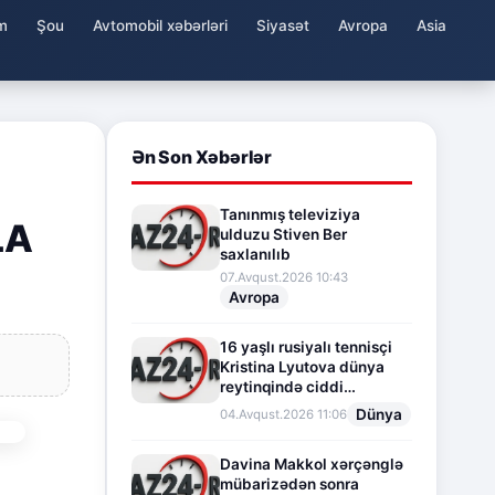
m
Şou
Avtomobil xəbərləri
Siyasət
Avropa
Asia
Ən Son Xəbərlər
Tanınmış televiziya
LA
ulduzu Stiven Ber
saxlanılıb
07.Avqust.2026 10:43
Avropa
16 yaşlı rusiyalı tennisçi
Kristina Lyutova dünya
reytinqində ciddi
irəliləyişə imza atdı
Dünya
04.Avqust.2026 11:06
Davina Makkol xərçənglə
mübarizədən sonra