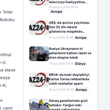
televiziya fəaliyyətinə
fasilə verir
03.Avqust.2026 00:59
Avropa
 "Inter
r Kuboku
ABŞ-da qızılca yayılması:
Son 35 ilin rekord
göstəricisi müşahidə
olunur
Avropa
31.İyul.2026 05:46
Rusiya Ukraynanın iri
şəhərlərini kütləvi raket və
ımfinal
dron atəşinə tutub
-ci
Dünya
31.İyul.2026 03:09
sə əlavə
BBVA-da kadr dəyişikliyi:
araya
Karlos Torres rəhbərlikdə
ciddi islahatlar aparır
 ki,
Avropa
30.İyul.2026 09:33
an
Günəş panellərində gizli
təhlükə: Yanğın riski
, cəmi
barədə xəbərdarlıq