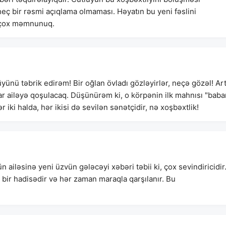
 heç bir rəsmi açıqlama olmaması. Həyatın bu yeni fəslini
ün çox məmnunuq.
nü təbrik edirəm! Bir oğlan övladı gözləyirlər, neçə gözəl! Art
ar ailəyə qoşulacaq. Düşünürəm ki, o körpənin ilk mahnısı "bab
r iki halda, hər ikisi də sevilən sənətçidir, nə xoşbəxtlik!
iləsinə yeni üzvün gələcəyi xəbəri təbii ki, çox sevindiricidir
bir hadisədir və hər zaman maraqla qarşılanır. Bu