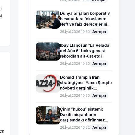
i
Dünya birjaları korporativ
ət
hesabatlara fokuslanıb:
Neft və faiz dərəcələrinin
təsiri altında cari vəziyyət
Avropa
26.İyul.2026 10:50
İbay Llanosun "La Velada
del Año 6" boks gecəsi
rekordları alt-üst etdi
Avropa
26.İyul.2026 10:50
Donald Trampın İran
strategiyası: Yaxın Şərqdə
növbəti gərginlik
mərhələsi
Avropa
26.İyul.2026 10:50
Çinin “hukou” sistemi:
Daxili miqrantların
qarşısındakı görünməz
sədd
Avropa
26.İyul.2026 10:22
aca