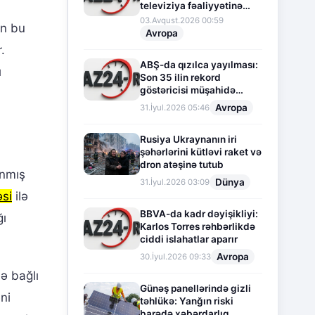
televiziya fəaliyyətinə
fasilə verir
03.Avqust.2026 00:59
an bu
Avropa
.
ABŞ-da qızılca yayılması:
ı
Son 35 ilin rekord
göstəricisi müşahidə
olunur
Avropa
31.İyul.2026 05:46
Rusiya Ukraynanın iri
şəhərlərini kütləvi raket və
dron atəşinə tutub
ınmış
Dünya
31.İyul.2026 03:09
si
ilə
BBVA-da kadr dəyişikliyi:
ğı
Karlos Torres rəhbərlikdə
ciddi islahatlar aparır
Avropa
30.İyul.2026 09:33
ə bağlı
Günəş panellərində gizli
ni
təhlükə: Yanğın riski
barədə xəbərdarlıq