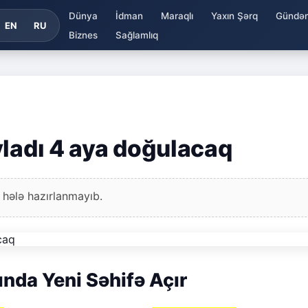
Dünya
İdman
Maraqlı
Yaxın Şərq
Gündə
EN
RU
Biznes
Sağlamlıq
vladı 4 aya doğulacaq
 hələ hazırlanmayıb.
nda Yeni Səhifə Açır