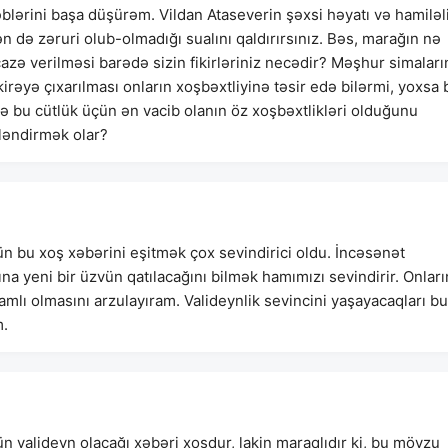
lərini başa düşürəm. Vildan Ataseverin şəxsi həyatı və hamiləli
də zəruri olub-olmadığı sualını qaldırırsınız. Bəs, marağın nə
zə verilməsi barədə sizin fikirləriniz necədir? Məşhur simaları
rəyə çıxarılması onların xoşbəxtliyinə təsir edə bilərmi, yoxsa 
 bu cütlük üçün ən vacib olanın öz xoşbəxtlikləri olduğunu
ləndirmək olar?
 bu xoş xəbərini eşitmək çox sevindirici oldu. İncəsənət
ına yeni bir üzvün qatılacağını bilmək hamımızı sevindirir. Onları
amlı olmasını arzulayıram. Valideynlik sevincini yaşayacaqları bu
m.
valideyn olacağı xəbəri xoşdur, lakin maraqlıdır ki, bu mövzu