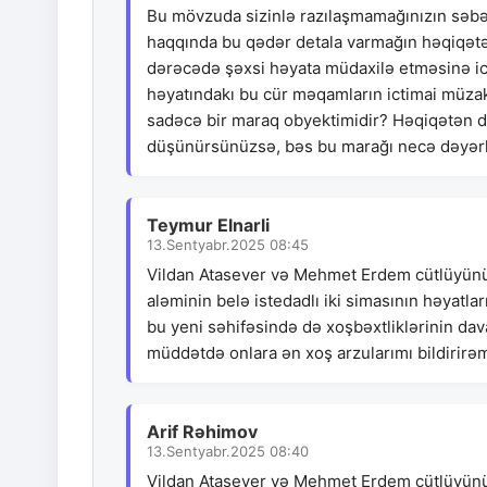
Bu mövzuda sizinlə razılaşmamağınızın səbəb
haqqında bu qədər detala varmağın həqiqətən 
dərəcədə şəxsi həyata müdaxilə etməsinə ica
həyatındakı bu cür məqamların ictimai müzaki
sadəcə bir maraq obyektimidir? Həqiqətən də
düşünürsünüzsə, bəs bu marağı necə dəyər
Teymur Elnarli
13.Sentyabr.2025 08:45
Vildan Atasever və Mehmet Erdem cütlüyünün
aləminin belə istedadlı iki simasının həyatlar
bu yeni səhifəsində də xoşbəxtliklərinin dav
müddətdə onlara ən xoş arzularımı bildirirə
Arif Rəhimov
13.Sentyabr.2025 08:40
Vildan Atasever və Mehmet Erdem cütlüyünün 