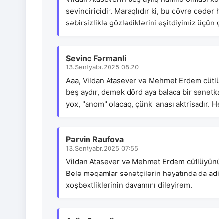
sevindiricidir. Maraqlıdır ki, bu dövrə qədər
səbirsizliklə gözlədiklərini eşitdiyimiz üç
Sevinc Fərmanli
13.Sentyabr.2025 08:20
Aaa, Vildan Atasever və Mehmet Erdem cütlüyü
beş aydır, demək dörd aya balaca bir sənətk
yox, "anom" olacaq, çünki anası aktrisadır. Hə
Pərvin Raufova
13.Sentyabr.2025 07:55
Vildan Atasever və Mehmet Erdem cütlüyünün a
Belə məqamlar sənətçilərin həyatında da adi 
xoşbəxtliklərinin davamını diləyirəm.