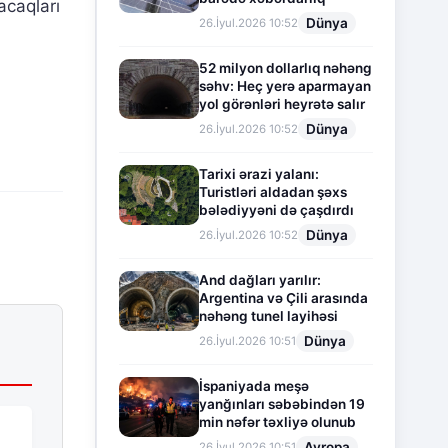
acaqları
Dünya
26.İyul.2026 10:52
52 milyon dollarlıq nəhəng
səhv: Heç yerə aparmayan
yol görənləri heyrətə salır
Dünya
26.İyul.2026 10:52
Tarixi ərazi yalanı:
Turistləri aldadan şəxs
bələdiyyəni də çaşdırdı
Dünya
26.İyul.2026 10:52
And dağları yarılır:
Argentina və Çili arasında
nəhəng tunel layihəsi
Dünya
26.İyul.2026 10:51
İspaniyada meşə
yanğınları səbəbindən 19
min nəfər təxliyə olunub
Avropa
26.İyul.2026 10:51