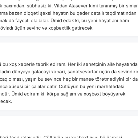
k baxımdan, şübhəsiz ki, Vildan Atasever kimi tanınmış bir sima
ma bəzən diqqəti şəxsi həyatın bu qədər detallı təqdimatından
mək də faydalı ola bilər. Ümid edək ki, bu yeni həyat anı həm
vladı üçün sevinc və xoşbəxtlik gətirəcək.
u xoş xəbərlə təbrik edirəm. Hər iki sənətçinin ailə həyatında
övladın dünyaya gələcəyi xəbəri, sənətsevərlər üçün də sevindiri
caq olması, yaşın bu sevincə heç bir maneə törətmədiyini bir d
incə xüsusi bir çalalar qatır. Cütlüyün bu yeni mərhələdəki
ndür. Ümid edirəm ki, körpə sağlam və xoşbəxt böyüyərək,
dəcək.
bəri təqdirəlayiqdir. Cütlüyün bu xoşbəxtliyini bölüşməsi