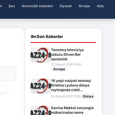
m
Şou
Avtomobil xəbərləri
Siyasət
Avropa
Asia
Ən Son Xəbərlər
Tanınmış televiziya
ulduzu Stiven Ber
saxlanılıb
07.Avqust.2026 10:43
Avropa
16 yaşlı rusiyalı tennisçi
Kristina Lyutova dünya
reytinqində ciddi
irəliləyişə imza atdı
Dünya
04.Avqust.2026 11:06
Davina Makkol xərçənglə
mübarizədən sonra