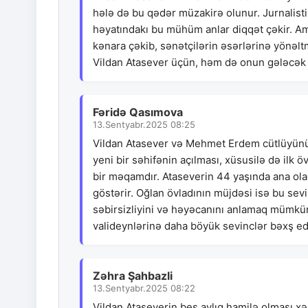
hələ də bu qədər müzakirə olunur. Jurnalisti
həyatındakı bu mühüm anlar diqqət çəkir. Am
kənara çəkib, sənətçilərin əsərlərinə yönəlt
Vildan Atasever üçün, həm də onun gələcək ö
Fəridə Qasımova
13.Sentyabr.2025 08:25
Vildan Atasever və Mehmet Erdem cütlüyünü b
yeni bir səhifənin açılması, xüsusilə də ilk 
bir məqamdır. Ataseverin 44 yaşında ana ola
göstərir. Oğlan övladının müjdəsi isə bu sev
səbirsizliyini və həyəcanını anlamaq mümkü
valideynlərinə daha böyük sevinclər bəxş e
Zəhra Şahbazli
13.Sentyabr.2025 08:22
Vildan Ataseverin beş aylıq hamilə olması xə