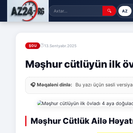
🔍
AZ
13.Sentyabr.2025
ŞOU
Məşhur cütlüyün ilk ö
🎧 Məqaləni dinlə:
Bu yazı üçün səsli versiya
Məşhur Cütlük Ailə Həyatı