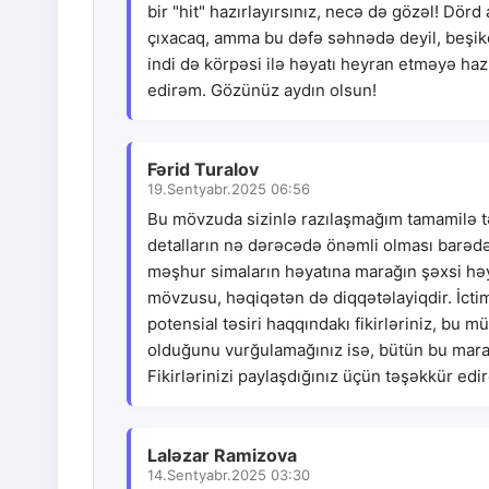
bir "hit" hazırlayırsınız, necə də gözəl! Dörd
çıxacaq, amma bu dəfə səhnədə deyil, beşik
indi də körpəsi ilə həyatı heyran etməyə haz
edirəm. Gözünüz aydın olsun!
Fərid Turalov
19.Sentyabr.2025 06:56
Bu mövzuda sizinlə razılaşmağım tamamilə təbi
detalların nə dərəcədə önəmli olması barədə q
məşhur simaların həyatına marağın şəxsi h
mövzusu, həqiqətən də diqqətəlayiqdir. İctim
potensial təsiri haqqındakı fikirləriniz, bu m
olduğunu vurğulamağınız isə, bütün bu marağın
Fikirlərinizi paylaşdığınız üçün təşəkkür edi
Laləzar Ramizova
14.Sentyabr.2025 03:30