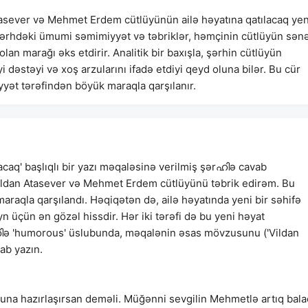
tasever və Mehmet Erdem cütlüyünün ailə həyatına qatılacaq yen
ərhdəki ümumi səmimiyyət və təbriklər, həmçinin cütlüyün sən
n marağı əks etdirir. Analitik bir baxışla, şərhin cütlüyün
dəstəyi və xoş arzularını ifadə etdiyi qeyd oluna bilər. Bu cür
yyət tərəfindən böyük maraqla qarşılanır.
acaq' başlıqlı bir yazı məqaləsinə verilmiş şərഹിə cavab
: 'Vildan Atasever və Mehmet Erdem cütlüyünü təbrik edirəm. Bu
araqla qarşılandı. Həqiqətən də, ailə həyatında yeni bir səhifə
n üçün ən gözəl hissdir. Hər iki tərəfi də bu yeni həyat
ഹിə 'humorous' üslubunda, məqalənin əsas mövzusunu ('Vildan
ab yazın.
roluna hazırlaşırsan deməli. Müğənni sevgilin Mehmetlə artıq bal