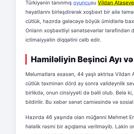
Türkiyənin tanınmış
oyuncu
su
Vildan Ataseve
həyatlarını birləşdirərək xoşbəxt bir ailə tə
cütlük, hazırda gələcəyə böyük ümidlərlə baxır
Onların xoşbəxtliyi sənətsevərlər tərəfindən 
ictimaiyyətin diqqətini cəlb edir.
Hamiləliyin Beşinci Ayı v
Məlumatlara əsasən, 44 yaşlı aktrisa Vildan A
cütlük təxminən dörd ay sonra valideynlik s
birlikdə, onun cinsiyyəti də bəlli olub. Belə 
bildirilir. Bu xəbər sənət camiəsində və sos
Hazırda 46 yaşında olan müğənni Mehmet Erd
hələlik rəsmi bir açıqlama verilməyib. Lakin o