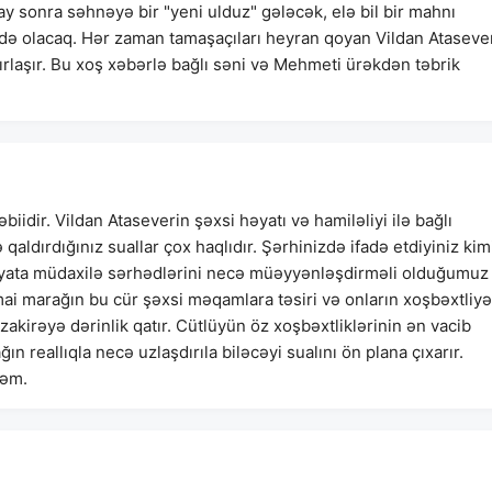
 ay sonra səhnəyə bir "yeni ulduz" gələcək, elə bil bir mahnı
də olacaq. Hər zaman tamaşaçıları heyran qoyan Vildan Atasever
ırlaşır. Bu xoş xəbərlə bağlı səni və Mehmeti ürəkdən təbrik
idir. Vildan Ataseverin şəxsi həyatı və hamiləliyi ilə bağlı
aldırdığınız suallar çox haqlıdır. Şərhinizdə ifadə etdiyiniz kim
əyata müdaxilə sərhədlərini necə müəyyənləşdirməli olduğumuz
ai marağın bu cür şəxsi məqamlara təsiri və onların xoşbəxtliyə
üzakirəyə dərinlik qatır. Cütlüyün öz xoşbəxtliklərinin ən vacib
 reallıqla necə uzlaşdırıla biləcəyi sualını ön plana çıxarır.
rəm.