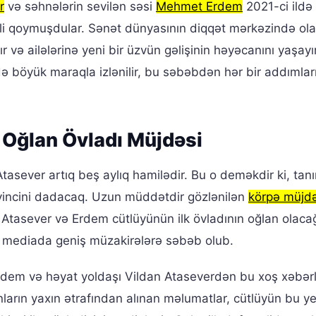
r
və səhnələrin sevilən səsi
Mehmet Erdem
2021-ci ildə
məli qoymuşdular. Sənət dünyasının diqqət mərkəzində ol
 və ailələrinə yeni bir üzvün gəlişinin həyəcanını yaşayır
də böyük maraqla izlənilir, bu səbəbdən hər bir addımlar
ə Oğlan Övladı Müjdəsi
tasever artıq beş aylıq hamilədir. Bu o deməkdir ki, tan
evincini dadacaq. Uzun müddətdir gözlənilən
körpə müjdə
ki, Atasever və Erdem cütlüyünün ilk övladının oğlan olaca
ial mediada geniş müzakirələrə səbəb olub.
em və həyat yoldaşı Vildan Ataseverdən bu xoş xəbərl
nların yaxın ətrafından alınan məlumatlar, cütlüyün bu ye