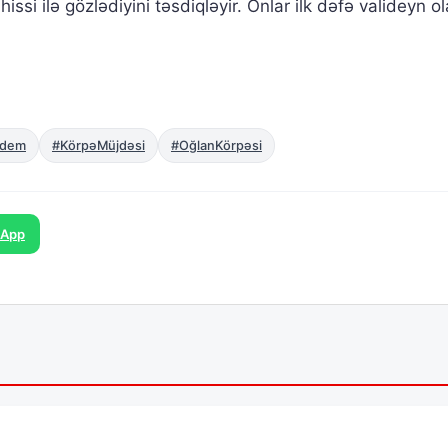
ssi ilə gözlədiyini təsdiqləyir. Onlar ilk dəfə valideyn ol
rdem
#KörpəMüjdəsi
#OğlanKörpəsi
sApp