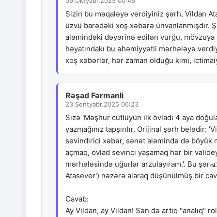
09.Oktyabr.2025 00:46
Sizin bu məqaləyə verdiyiniz şərh, Vildan A
üzvü barədəki xoş xəbərə ünvanlanmışdır. Ş
aləmindəki dəyərinə edilən vurğu, mövzuya ola
həyatındakı bu əhəmiyyətli mərhələyə verdiyi 
xoş xəbərlər, hər zaman olduğu kimi, ictimai
Rəşad Fərmanli
23.Sentyabr.2025 06:23
Sizə 'Məşhur cütlüyün ilk övladı 4 aya doğul
yazmağınız tapşırılır. Orijinal şərh belədir
sevindirici xəbər, sənət aləmində də böyük m
açmaq, övlad sevinci yaşamaq hər bir validey
mərhələsində uğurlar arzulayıram.'. Bu şər
Atasever') nəzərə alaraq düşünülmüş bir cav
Cavab:
Ay Vildan, ay Vildan! Sən də artıq "analıq" 