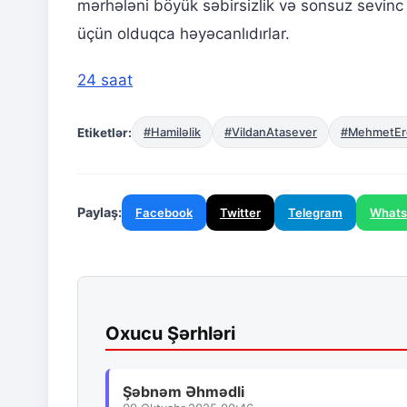
mərhələni böyük səbirsizlik və sonsuz sevinc hi
üçün olduqca həyəcanlıdırlar.
24 saat
Etiketlər:
#Hamiləlik
#VildanAtasever
#MehmetE
Paylaş:
Facebook
Twitter
Telegram
What
Oxucu Şərhləri
Şəbnəm Əhmədli