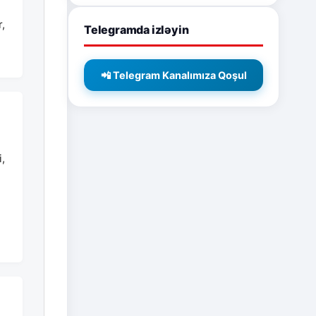
,
Telegramda izləyin
📲 Telegram Kanalımıza Qoşul
i,