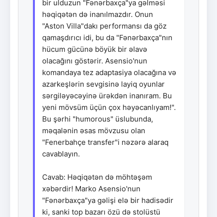
bir ulduzun "Fənərbaxça"ya gəlməsi
həqiqətən də inanılmazdır. Onun
"Aston Villa"dakı performansı da göz
qamaşdırıcı idi, bu da "Fənərbaxça"nın
hücum gücünə böyük bir əlavə
olacağını göstərir. Asensio'nun
komandaya tez adaptasiya olacağına və
azarkeşlərin sevgisinə layiq oyunlar
sərgiləyəcəyinə ürəkdən inanıram. Bu
yeni mövsüm üçün çox həyəcanlıyam!".
Bu şərhi "humorous" üslubunda,
məqalənin əsas mövzusu olan
"Fenerbahçe transfer"i nəzərə alaraq
cavablayın.
Cavab: Həqiqətən də möhtəşəm
xəbərdir! Marko Asensio'nun
"Fənərbaxça"ya gəlişi elə bir hadisədir
ki, sanki top bazarı özü də stolüstü