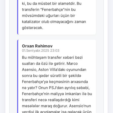
ki, bu da müsbət bir əlamətdir. Bu
transferin "Fenerbahçe"nin bu
mövsümdəki uğurları üçün bir
katalizator olub olmayacağını zaman
göstərəcək.
Orxan Rəhimov
01.Sentyabr.2025 23:03
Bu möhtəşəm transfer xəbəri bəzi
sualları da özü ilə gətirir. Marco
Asensio, Aston Villa'dakı oyunundan
sonra bu qədər sürətli bir şəkildə
Fenerbahçe'yə keçməsinin arxasında
nə yatır? Onun PSJ'dən ayrılıq səbəbi,
Fenerbahçe'nin maliyyə imkanları ilə bu
transferi necə reallaşdırdığı kimi
məsələlər maraq doğurur. Asensio'nun
verdiyi ilk açıqlamalar isə gələcək üçün