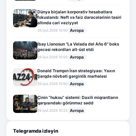
Dünya birjaları korporativ hesabatlara
fokuslanıb: Neft və faiz dərəcələrinin təsiri
altında cari vəziyyət
Avropa
26.İyul.2026 10:50
İbay Llanosun "La Velada del Año 6" boks
gecəsi rekordları alt-üst etdi
Avropa
26.İyul.2026 10:50
Donald Trampın İran strategiyası: Yaxın
Şərqdə növbəti gərginlik mərhələsi
Avropa
26.İyul.2026 10:50
Çinin “hukou” sistemi: Daxili miqrantların
qarşısındakı görünməz sədd
Avropa
26.İyul.2026 10:22
Telegramda izləyin