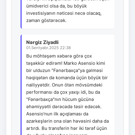
ümidverici olsa da, bu böyük
investisiyanın nəticəsi necə olacaq,
zaman göstərəcək.
Nərgiz Ziyadli
01.Sentyabr.2025 22:38
Bu möhtəşəm xəbərə görə çox
təşəkkür edirəm! Marko Asensio kimi
bir ulduzun "Fənərbaxça"ya gəlməsi
həqiqətən də komanda üçün böyük bir
nailiyyətdir. Onun ötən mövsümdəki
performansı da çox yaxşı idi, bu da
"Fənərbaxça"nın hücum gücünə
əhəmiyyətli dərəcədə təsir edəcək.
Asensio'nun ilk açıqlaması da
azarkeşlərin ona olan həvəsini daha da
artırdı. Bu transferin hər iki tərəf üçün