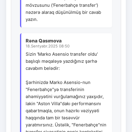
mövzusunu ('Fenerbahçe transfer')
nəzərə alaraq düşünülmüş bir cavab
yazın.
Rəna Qasımova
18.Sentyabr.2025 08:50
Sizin 'Marko Asensio transfer oldu'
başlıqlı məqaləyə yazdığınız şərhə
cavabım belədir:
Şərhinizdə Marko Asensio-nun
"Fenerbahçe"yə transferinin
əhəmiyyətini vurğulamağınız yaxşıdır,
lakin "Aston Villa"dakı performansını
qabartmaqla, onun hazırkı vəziyyəti
haqqında tam bir təsəvvür
yaratmırsınız. Üstəlik, "Fenerbahçe"nin
transfer siyasətinin geniş kontekstini