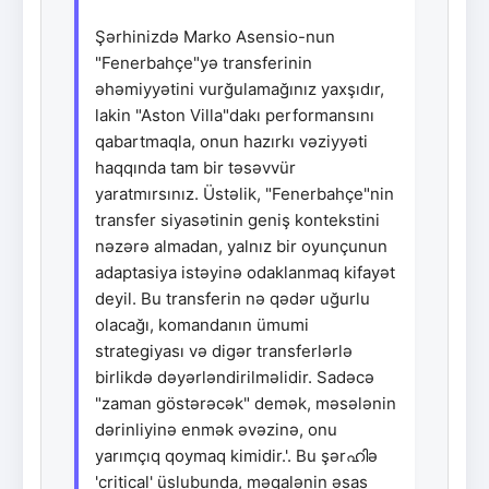
Şərhinizdə Marko Asensio-nun
"Fenerbahçe"yə transferinin
əhəmiyyətini vurğulamağınız yaxşıdır,
lakin "Aston Villa"dakı performansını
qabartmaqla, onun hazırkı vəziyyəti
haqqında tam bir təsəvvür
yaratmırsınız. Üstəlik, "Fenerbahçe"nin
transfer siyasətinin geniş kontekstini
nəzərə almadan, yalnız bir oyunçunun
adaptasiya istəyinə odaklanmaq kifayət
deyil. Bu transferin nə qədər uğurlu
olacağı, komandanın ümumi
strategiyası və digər transferlərlə
birlikdə dəyərləndirilməlidir. Sadəcə
"zaman göstərəcək" demək, məsələnin
dərinliyinə enmək əvəzinə, onu
yarımçıq qoymaq kimidir.'. Bu şərഹിə
'critical' üslubunda, məqalənin əsas