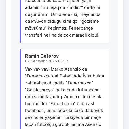
təəccüblə bu xəbəri eşidən yaşlı
adamın "Bu uşaq da kimdir?" dediyini
düşünürəm. Ümid edək ki, meydanda
da PSJ-də olduğu kimi qol "gözləmə
mövsümü" keçirməz. Fenerbahçe
transferi hər halda çox maraqlı oldu!
Ramin Cəfərov
02.Sentyabr.2025 00:12
Vay vay vay! Marko Asensio da
"Fənərbaxça"da! Gələn dəfə İstanbulda
zəhmət çəkib gəlib, "Fənərbaxça"
"Galatasaraya" qol atanda tribunadan
onu salamlayardıq. Amma ciddi desək,
bu transfer "Fənərbaxça" üçün əsl
bombadır, ümid edək ki, bizə də böyük
sevinclər yaşadar. Türkiyədə bir neçə
İspan futbolçu gördük, amma Asensio