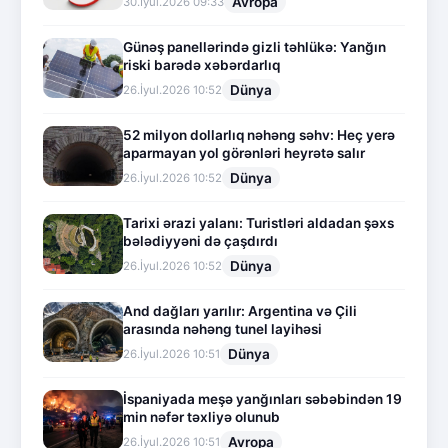
Avropa
30.İyul.2026 09:33
Günəş panellərində gizli təhlükə: Yanğın
riski barədə xəbərdarlıq
Dünya
26.İyul.2026 10:52
52 milyon dollarlıq nəhəng səhv: Heç yerə
aparmayan yol görənləri heyrətə salır
Dünya
26.İyul.2026 10:52
Tarixi ərazi yalanı: Turistləri aldadan şəxs
bələdiyyəni də çaşdırdı
Dünya
26.İyul.2026 10:52
And dağları yarılır: Argentina və Çili
arasında nəhəng tunel layihəsi
Dünya
26.İyul.2026 10:51
İspaniyada meşə yanğınları səbəbindən 19
min nəfər təxliyə olunub
Avropa
26.İyul.2026 10:51