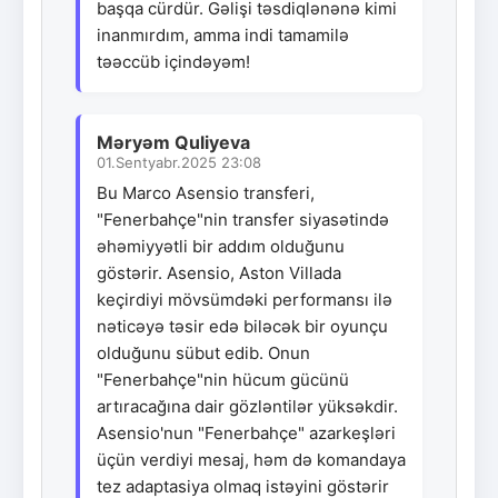
başqa cürdür. Gəlişi təsdiqlənənə kimi
inanmırdım, amma indi tamamilə
təəccüb içindəyəm!
Məryəm Quliyeva
01.Sentyabr.2025 23:08
Bu Marco Asensio transferi,
"Fenerbahçe"nin transfer siyasətində
əhəmiyyətli bir addım olduğunu
göstərir. Asensio, Aston Villada
keçirdiyi mövsümdəki performansı ilə
nəticəyə təsir edə biləcək bir oyunçu
olduğunu sübut edib. Onun
"Fenerbahçe"nin hücum gücünü
artıracağına dair gözləntilər yüksəkdir.
Asensio'nun "Fenerbahçe" azarkeşləri
üçün verdiyi mesaj, həm də komandaya
tez adaptasiya olmaq istəyini göstərir