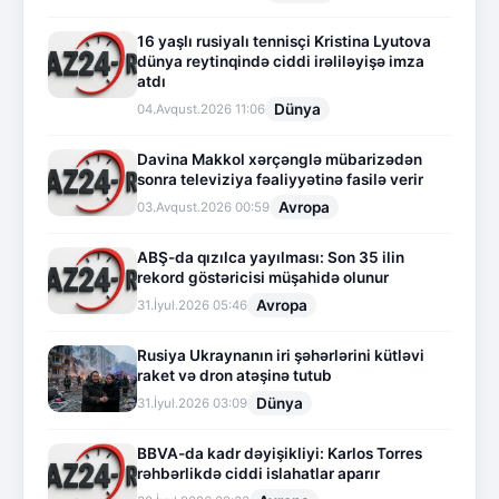
16 yaşlı rusiyalı tennisçi Kristina Lyutova
dünya reytinqində ciddi irəliləyişə imza
atdı
Dünya
04.Avqust.2026 11:06
Davina Makkol xərçənglə mübarizədən
sonra televiziya fəaliyyətinə fasilə verir
Avropa
03.Avqust.2026 00:59
ABŞ-da qızılca yayılması: Son 35 ilin
rekord göstəricisi müşahidə olunur
Avropa
31.İyul.2026 05:46
Rusiya Ukraynanın iri şəhərlərini kütləvi
raket və dron atəşinə tutub
Dünya
31.İyul.2026 03:09
BBVA-da kadr dəyişikliyi: Karlos Torres
rəhbərlikdə ciddi islahatlar aparır