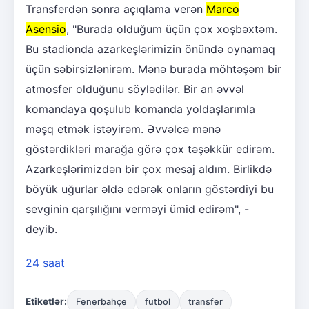
Transferdən sonra açıqlama verən
Marco
Asensio
, "Burada olduğum üçün çox xoşbəxtəm.
Bu stadionda azarkeşlərimizin önündə oynamaq
üçün səbirsizlənirəm. Mənə burada möhtəşəm bir
atmosfer olduğunu söylədilər. Bir an əvvəl
komandaya qoşulub komanda yoldaşlarımla
məşq etmək istəyirəm. Əvvəlcə mənə
göstərdikləri marağa görə çox təşəkkür edirəm.
Azarkeşlərimizdən bir çox mesaj aldım. Birlikdə
böyük uğurlar əldə edərək onların göstərdiyi bu
sevginin qarşılığını verməyi ümid edirəm", -
deyib.
24 saat
Etiketlər:
Fenerbahçe
futbol
transfer