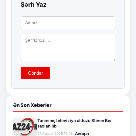
Şərh Yaz
Göndər
Ən Son Xəbərlər
Tanınmış televiziya ulduzu Stiven Ber
saxlanılıb
Avropa
07.Avqust.2026 10:43