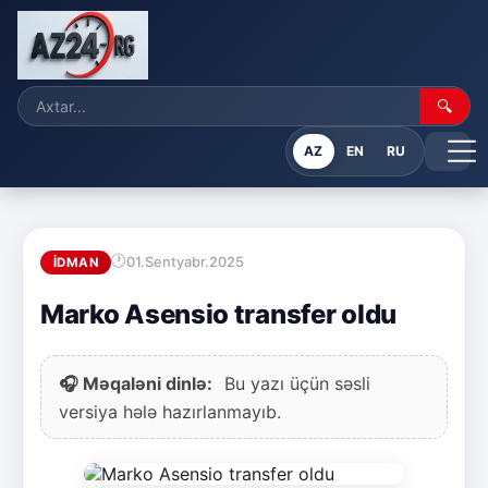
🔍
AZ
EN
RU
01.Sentyabr.2025
İDMAN
Marko Asensio transfer oldu
🎧 Məqaləni dinlə:
Bu yazı üçün səsli
versiya hələ hazırlanmayıb.