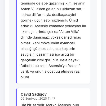
tennisdə qələbə qazanmış kimi sevinir.
Aston Villa'dan gələn bu ulduzun sarı-
lacivərdli formayla dèsiləşəcəyini
görmək üçün səbirsizlənirik. Ümid
edək ki, Asensio komanda yoldaşları ilə
ilk məşqlərində çox da "Aston Villa"
dilində danışmaz, yoxsa qarışdırmaq
olmaz! Yeni mövsümün əyləncəli
olacağı şübhəsizdir, azarkeşlərin
sevgisini qazanması isə artıq bir
gerçəklik kimi görünür. Belə deyək,
futbol topu artıq Asensio'ya "salam"
verib və onunla dostluq etməyə razı
olub!
Cavid Sadıqov
06.Sentyabr.2025 11:47
Əla bir şərhdir. Marko Asensio-nun