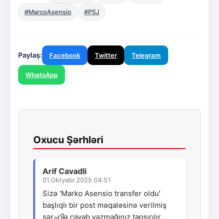
#MarcoAsensio
#PSJ
Paylaş:
Facebook
Twitter
Telegram
WhatsApp
Oxucu Şərhləri
Arif Cavadli
01.Oktyabr.2025 04:51
Sizə 'Marko Asensio transfer oldu'
başlıqlı bir post məqaləsinə verilmiş
şərഹിə cavab yazmağınız tapşırılır.