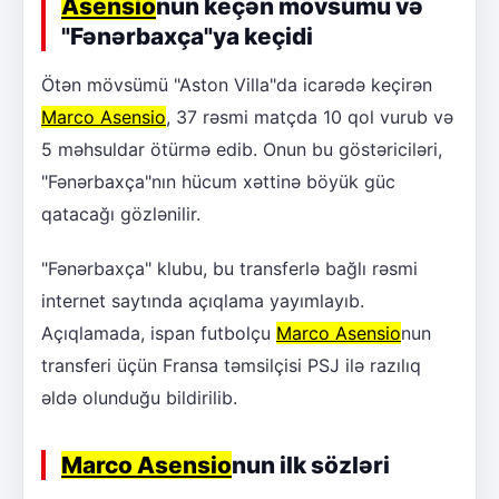
Asensio
nun keçən mövsümü və
"Fənərbaxça"ya keçidi
Ötən mövsümü "Aston Villa"da icarədə keçirən
Marco Asensio
, 37 rəsmi matçda 10 qol vurub və
5 məhsuldar ötürmə edib. Onun bu göstəriciləri,
"Fənərbaxça"nın hücum xəttinə böyük güc
qatacağı gözlənilir.
"Fənərbaxça" klubu, bu transferlə bağlı rəsmi
internet saytında açıqlama yayımlayıb.
Açıqlamada, ispan futbolçu
Marco Asensio
nun
transferi üçün Fransa təmsilçisi PSJ ilə razılıq
əldə olunduğu bildirilib.
Marco Asensio
nun ilk sözləri