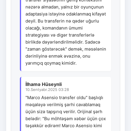
nəzərə almadan, yalnız bir oyunçunun
adaptasiya istəyinə odaklanmaq kifayət
deyil. Bu transferin nə qədər uğurlu
olacağı, komandanın ümumi
strategiyası və digər transferlərlə
birlikdə dəyərləndirilməlidir. Sadəcə
"zaman göstərəcək" demək, məsələnin
dərinliyinə enmək əvəzinə, onu
yarımçıq qoymaq kimidir.
İlhamə Hüseynli
10.Sentyabr.2025 03:28
"Marco Asensio transfer oldu" başlıqlı
məqaləyə verilmiş şərhi cavablamaq
üçün sizə tapşırıq verilir. Orijinal şərh
belədir: "Bu möhtəşəm xəbər üçün çox
təşəkkür edirəm! Marco Asensio kimi