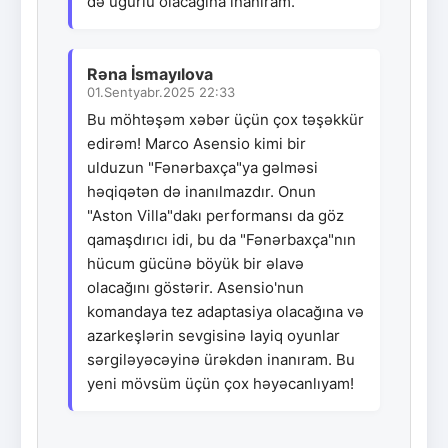
də uğurlu olacağına inanıram.
Rəna İsmayılova
01.Sentyabr.2025 22:33
Bu möhtəşəm xəbər üçün çox təşəkkür
edirəm! Marco Asensio kimi bir
ulduzun "Fənərbaxça"ya gəlməsi
həqiqətən də inanılmazdır. Onun
"Aston Villa"dakı performansı da göz
qamaşdırıcı idi, bu da "Fənərbaxça"nın
hücum gücünə böyük bir əlavə
olacağını göstərir. Asensio'nun
komandaya tez adaptasiya olacağına və
azarkeşlərin sevgisinə layiq oyunlar
sərgiləyəcəyinə ürəkdən inanıram. Bu
yeni mövsüm üçün çox həyəcanlıyam!