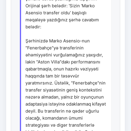
Orijinal şərh belədir: 'Sizin 'Marko
Asensio transfer oldu' başlıqlı
məqaləyə yazdığınız şərhə cavabım
belədir:
Şərhinizdə Marko Asensio-nun
"Fenerbahçe"yə transferinin
əhəmiyyətini vurğulamağınız yaxşıdır,
lakin "Aston Villa"dakı performansını
qabartmaqla, onun hazırkı vəziyyəti
haqqında tam bir təsəvvür
yaratmırsınız. Üstəlik, "Fenerbahçe"nin
transfer siyasətinin geniş kontekstini
nəzərə almadan, yalnız bir oyunçunun
adaptasiya istəyinə odaklanmaq kifayət
deyil. Bu transferin nə qədər uğurlu
olacağı, komandanın ümumi
strategiyası və digər transferlərlə