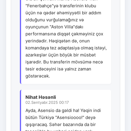
"Fenerbahçe"yə transferinin klubu
üçün nə qədər əhəmiyyətli bir addım
olduğunu vurğulamağınız və
oyunçunun "Aston Villa"dakı
performansına diqqət çəkməyiniz çox
yerindədir. Həqiqətən də, onun
komandaya tez adaptasiya olmaq istəyi,
azarkeşlər üçün böyük bir müsbət
işarədir. Bu transferin mövsümə necə
təsir edəcəyini isə yalnız zaman
göstərəcək.
Nihat Həsənli
02.Sentyabr.2025 00:17
Ayda, Asensio da gəldi ha! Yəqin indi
bütün Türkiyə "Asensioooo!" deyə
qışqıracaq. Səhər bazarında da bir