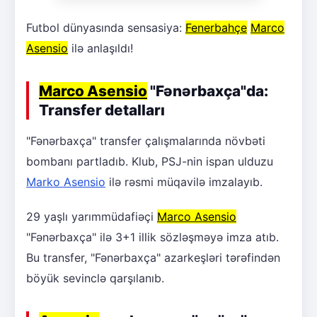
Futbol dünyasında sensasiya:
Fenerbahçe
Marco
Asensio
ilə anlaşıldı!
Marco Asensio
"Fənərbaxça"da:
Transfer detalları
"Fənərbaxça" transfer çalışmalarında növbəti
bombanı partladıb. Klub, PSJ-nin ispan ulduzu
Marko Asensio
ilə rəsmi müqavilə imzalayıb.
29 yaşlı yarımmüdafiəçi
Marco Asensio
"Fənərbaxça" ilə 3+1 illik sözləşməyə imza atıb.
Bu transfer, "Fənərbaxça" azarkeşləri tərəfindən
böyük sevinclə qarşılanıb.