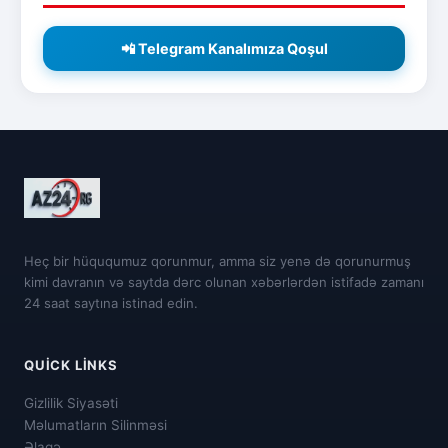
📲 Telegram Kanalımıza Qoşul
Heç bir hüququmuz qorunmur, amma siz yenə də qorunurmuş
kimi davranın və saytda dərc olunan xəbərlərdən istifadə zamanı
24 saat saytına istinad edin.
QUICK LINKS
Gizlilik Siyasəti
Məlumatların Silinməsi
Əlaqə