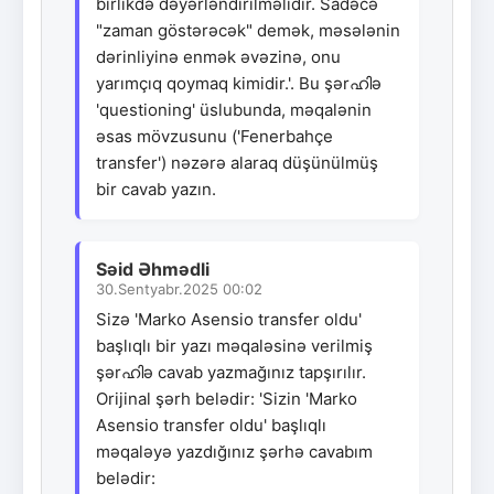
birlikdə dəyərləndirilməlidir. Sadəcə
"zaman göstərəcək" demək, məsələnin
dərinliyinə enmək əvəzinə, onu
yarımçıq qoymaq kimidir.'. Bu şərഹിə
'questioning' üslubunda, məqalənin
əsas mövzusunu ('Fenerbahçe
transfer') nəzərə alaraq düşünülmüş
bir cavab yazın.
Səid Əhmədli
30.Sentyabr.2025 00:02
Sizə 'Marko Asensio transfer oldu'
başlıqlı bir yazı məqaləsinə verilmiş
şərഹിə cavab yazmağınız tapşırılır.
Orijinal şərh belədir: 'Sizin 'Marko
Asensio transfer oldu' başlıqlı
məqaləyə yazdığınız şərhə cavabım
belədir: