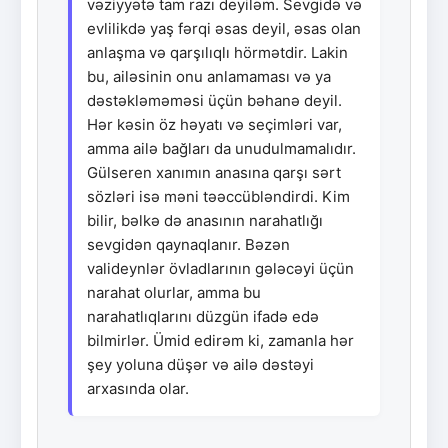
vəziyyətə tam razı deyiləm. Sevgidə və
evlilikdə yaş fərqi əsas deyil, əsas olan
anlaşma və qarşılıqlı hörmətdir. Lakin
bu, ailəsinin onu anlamaması və ya
dəstəkləməməsi üçün bəhanə deyil.
Hər kəsin öz həyatı və seçimləri var,
amma ailə bağları da unudulmamalıdır.
Gülseren xanımın anasına qarşı sərt
sözləri isə məni təəccübləndirdi. Kim
bilir, bəlkə də anasının narahatlığı
sevgidən qaynaqlanır. Bəzən
valideynlər övladlarının gələcəyi üçün
narahat olurlar, amma bu
narahatlıqlarını düzgün ifadə edə
bilmirlər. Ümid edirəm ki, zamanla hər
şey yoluna düşər və ailə dəstəyi
arxasında olar.