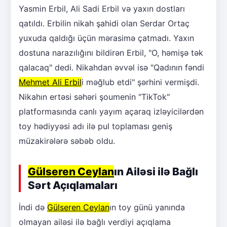
Yasmin Erbil, Ali Sadi Erbil və yaxın dostları
qatıldı. Erbilin nikah şahidi olan Serdar Ortaç
yuxuda qaldığı üçün mərasimə çatmadı. Yaxın
dostuna narazılığını bildirən Erbil, "O, həmişə tək
qalacaq" dedi. Nikahdan əvvəl isə "Qadının fəndi
Mehmet Ali Erbil
i məğlub etdi" şərhini vermişdi.
Nikahın ertəsi səhəri şoumenin "TikTok"
platformasında canlı yayım açaraq izləyicilərdən
toy hədiyyəsi adı ilə pul toplaması geniş
müzakirələrə səbəb oldu.
Gülseren Ceylan
ın Ailəsi ilə Bağlı
Sərt Açıqlamaları
İndi də
Gülseren Ceylan
ın toy günü yanında
olmayan ailəsi ilə bağlı verdiyi açıqlama