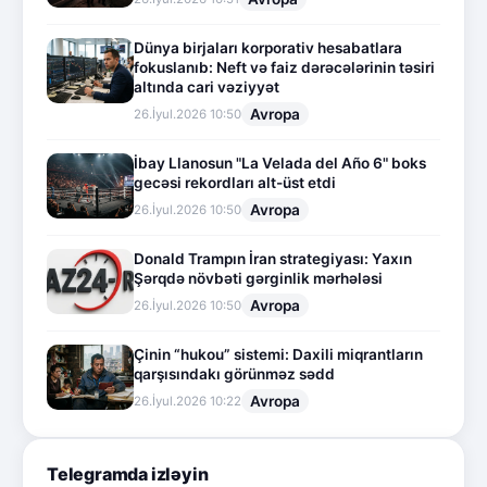
Dünya birjaları korporativ hesabatlara
fokuslanıb: Neft və faiz dərəcələrinin təsiri
altında cari vəziyyət
Avropa
26.İyul.2026 10:50
İbay Llanosun "La Velada del Año 6" boks
gecəsi rekordları alt-üst etdi
Avropa
26.İyul.2026 10:50
Donald Trampın İran strategiyası: Yaxın
Şərqdə növbəti gərginlik mərhələsi
Avropa
26.İyul.2026 10:50
Çinin “hukou” sistemi: Daxili miqrantların
qarşısındakı görünməz sədd
Avropa
26.İyul.2026 10:22
Telegramda izləyin