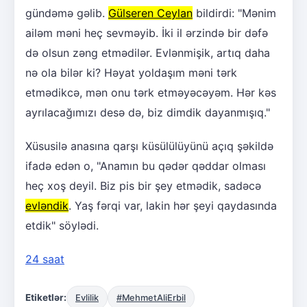
gündəmə gəlib.
Gülseren Ceylan
bildirdi: "Mənim
ailəm məni heç sevməyib. İki il ərzində bir dəfə
də olsun zəng etmədilər. Evlənmişik, artıq daha
nə ola bilər ki? Həyat yoldaşım məni tərk
etmədikcə, mən onu tərk etməyəcəyəm. Hər kəs
ayrılacağımızı desə də, biz dimdik dayanmışıq."
Xüsusilə anasına qarşı küsülülüyünü açıq şəkildə
ifadə edən o, "Anamın bu qədər qəddar olması
heç xoş deyil. Biz pis bir şey etmədik, sadəcə
evləndik
. Yaş fərqi var, lakin hər şeyi qaydasında
etdik" söylədi.
24 saat
Etiketlər:
Evlilik
#MehmetAliErbil