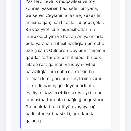
Yaş fərqi, evlilik müqaviləsi və toy
sonrası yaşanan hadisələr bir yana,
Gülseren Ceylanın ailəsinə, xüsusilə
anasına qarşı sərt sözləri diqqət çəkir.
Bu vəziyyət, ailə münasibətlərinin
mürəkkəbliyini və bəzən ən yaxınlarla
belə yaranan anlaşılmazlıqları bir daha
üzə çıxarır. Gülseren Ceylanın "anamın
qəddar rəftar etməsi" ifadəsi, bir çox
ailədə rast gəlinən valideyn-övlad
narazılıqlarının daha da kəskin bir
forması kimi görünür. Ceylanın özünü
tərk edilməmiş gördüyü müddətcə
evliliyini davam etdirmək istəyi isə bu
münasibətlərə olan bağlılığını göstərir.
Gələcəkdə bu cütlüyün yaşayacağı
hadisələr, şübhəsiz ki, gündəmdə
qalacaq.