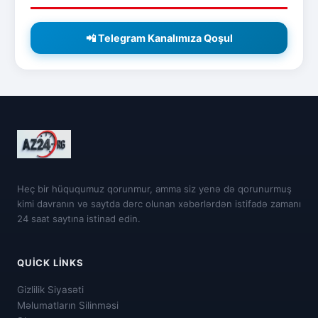
📲 Telegram Kanalımıza Qoşul
Heç bir hüququmuz qorunmur, amma siz yenə də qorunurmuş
kimi davranın və saytda dərc olunan xəbərlərdən istifadə zamanı
24 saat saytına istinad edin.
QUICK LINKS
Gizlilik Siyasəti
Məlumatların Silinməsi