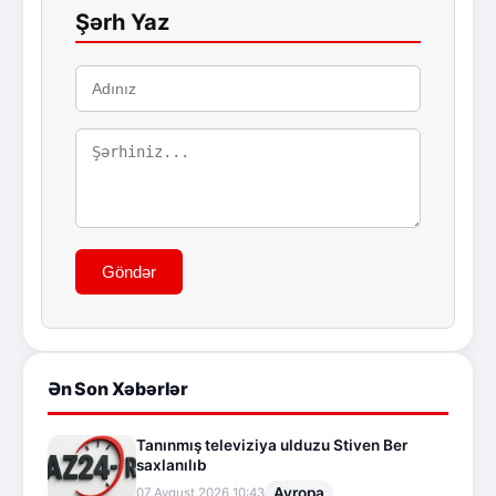
Şərh Yaz
Göndər
Ən Son Xəbərlər
Tanınmış televiziya ulduzu Stiven Ber
saxlanılıb
Avropa
07.Avqust.2026 10:43