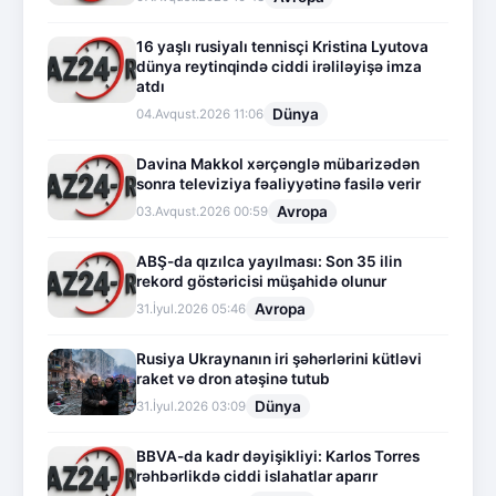
16 yaşlı rusiyalı tennisçi Kristina Lyutova
dünya reytinqində ciddi irəliləyişə imza
atdı
Dünya
04.Avqust.2026 11:06
Davina Makkol xərçənglə mübarizədən
sonra televiziya fəaliyyətinə fasilə verir
Avropa
03.Avqust.2026 00:59
ABŞ-da qızılca yayılması: Son 35 ilin
rekord göstəricisi müşahidə olunur
Avropa
31.İyul.2026 05:46
Rusiya Ukraynanın iri şəhərlərini kütləvi
raket və dron atəşinə tutub
Dünya
31.İyul.2026 03:09
BBVA-da kadr dəyişikliyi: Karlos Torres
rəhbərlikdə ciddi islahatlar aparır