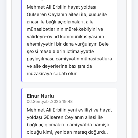
Mehmet Ali Erbilin həyat yoldaşı
Gülseren Ceylanın ailəsi ilə, xüsusilə
anası ilə bağlı açıqlamaları, ailə
münasibətlərinin mürəkkəbliyini və
valideyn-övlad kommunikasiyasının
əhəmiyyətini bir daha vurğulayır. Belə
şəxsi məsələlərin ictimaiyyətlə
paylaşılması, cəmiyyətin münasibətlərə
və ailə dəyərlərinə baxışını da
müzakirəyə səbəb olur.
Elnur Nurlu
06.Sentyabr.2025 19:48
Mehmet Ali Erbilin yeni evliliyi və həyat
yoldaşı Gülseren Ceylanın ailəsi ilə
bağlı açıqlamaları, cəmiyyətdə həmişə
olduğu kimi, yenidən maraq doğurdu.