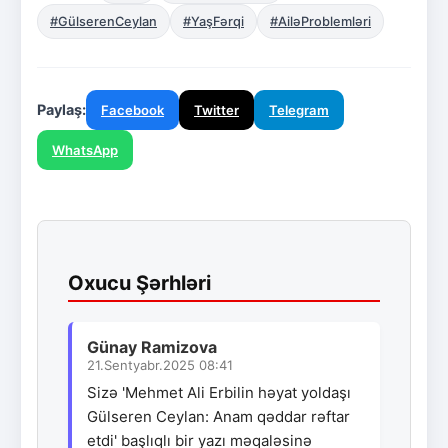
#GülserenCeylan
#YaşFərqi
#AiləProblemləri
Paylaş:
Facebook
Twitter
Telegram
WhatsApp
Oxucu Şərhləri
Günay Ramizova
21.Sentyabr.2025 08:41
Sizə 'Mehmet Ali Erbilin həyat yoldaşı
Gülseren Ceylan: Anam qəddar rəftar
etdi' başlıqlı bir yazı məqaləsinə