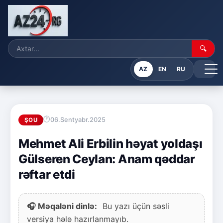
🔍
AZ
EN
RU
06.Sentyabr.2025
ŞOU
Mehmet Ali Erbilin həyat yoldaşı
Gülseren Ceylan: Anam qəddar
rəftar etdi
🎧 Məqaləni dinlə:
Bu yazı üçün səsli
versiya hələ hazırlanmayıb.