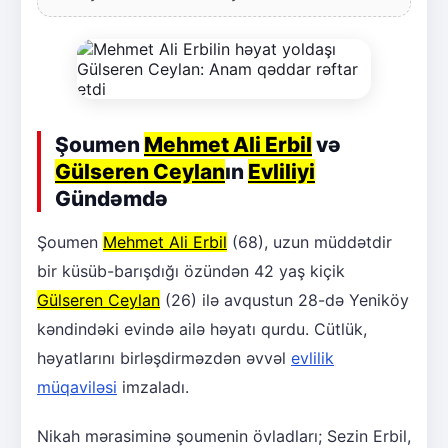
Şoumen
Mehmet Ali Erbil
və
Gülseren Ceylan
ın
Evliliyi
Gündəmdə
Şoumen
Mehmet Ali Erbil
(68), uzun müddətdir
bir küsüb-barışdığı özündən 42 yaş kiçik
Gülseren Ceylan
(26) ilə avqustun 28-də Yeniköy
kəndindəki evində ailə həyatı qurdu. Cütlük,
həyatlarını birləşdirməzdən əvvəl
evlilik
müqaviləsi
imzaladı.
Nikah mərasiminə şoumenin övladları; Sezin Erbil,