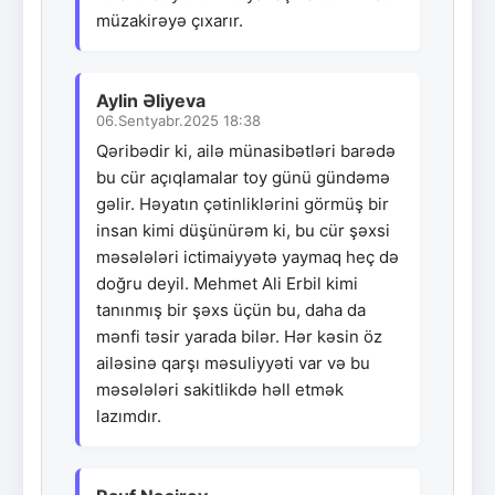
müzakirəyə çıxarır.
Aylin Əliyeva
06.Sentyabr.2025 18:38
Qəribədir ki, ailə münasibətləri barədə
bu cür açıqlamalar toy günü gündəmə
gəlir. Həyatın çətinliklərini görmüş bir
insan kimi düşünürəm ki, bu cür şəxsi
məsələləri ictimaiyyətə yaymaq heç də
doğru deyil. Mehmet Ali Erbil kimi
tanınmış bir şəxs üçün bu, daha da
mənfi təsir yarada bilər. Hər kəsin öz
ailəsinə qarşı məsuliyyəti var və bu
məsələləri sakitlikdə həll etmək
lazımdır.