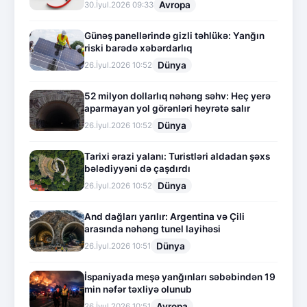
Avropa
30.İyul.2026 09:33
Günəş panellərində gizli təhlükə: Yanğın
riski barədə xəbərdarlıq
Dünya
26.İyul.2026 10:52
52 milyon dollarlıq nəhəng səhv: Heç yerə
aparmayan yol görənləri heyrətə salır
Dünya
26.İyul.2026 10:52
Tarixi ərazi yalanı: Turistləri aldadan şəxs
bələdiyyəni də çaşdırdı
Dünya
26.İyul.2026 10:52
And dağları yarılır: Argentina və Çili
arasında nəhəng tunel layihəsi
Dünya
26.İyul.2026 10:51
İspaniyada meşə yanğınları səbəbindən 19
min nəfər təxliyə olunub
Avropa
26.İyul.2026 10:51