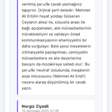
verilmiş şərഹിə cavab yazmağınız
tapşırılır. Orijinal şərh belədir: 'Mehmet
Ali Erbilin həyat yoldaşı Gülseren
Ceylanın ailəsi ilə, xüsusilə anası ilə
bağlı açıqlamaları, ailə münasibətlərinin
mürəkkəbliyini və valideyn-övlad
kommunikasiyasının əhəmiyyətini bir
daha vurğulayır. Belə şəxsi məsələlərin
ictimaiyyətlə paylaşılması, cəmiyyətin
münasibətlərə və ailə dəyərlərinə
baxışını da müzakirəyə səbəb olur.'. Bu
şərഹിə 'neutral' üslubunda, məqalənin
əsas mövzusunu ('Mehmet Ali Erbil')
nəzərə alaraq düşünülmüş bir cavab
yazın.
Nərgiz Ziyadli
15.Sentyabr.2025 07:39