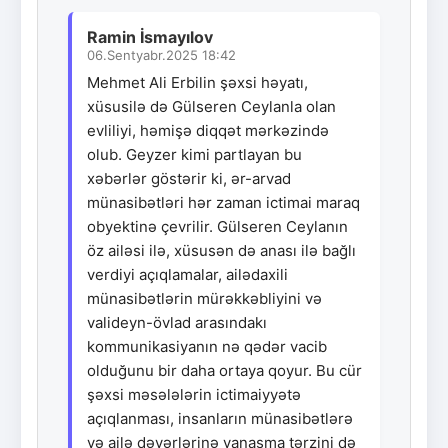
Ramin İsmayılov
06.Sentyabr.2025 18:42
Mehmet Ali Erbilin şəxsi həyatı,
xüsusilə də Gülseren Ceylanla olan
evliliyi, həmişə diqqət mərkəzində
olub. Geyzer kimi partlayan bu
xəbərlər göstərir ki, ər-arvad
münasibətləri hər zaman ictimai maraq
obyektinə çevrilir. Gülseren Ceylanın
öz ailəsi ilə, xüsusən də anası ilə bağlı
verdiyi açıqlamalar, ailədaxili
münasibətlərin mürəkkəbliyini və
valideyn-övlad arasındakı
kommunikasiyanın nə qədər vacib
olduğunu bir daha ortaya qoyur. Bu cür
şəxsi məsələlərin ictimaiyyətə
açıqlanması, insanların münasibətlərə
və ailə dəyərlərinə yanaşma tərzini də