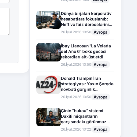
Dünya birjaları korporativ
hesabatlara fokuslanıb:
Neft və faiz dərəcələrinin
təsiri altında cari vəziyyət
Avropa
26.İyul.2026 10:50
İbay Llanosun "La Velada
del Año 6" boks gecəsi
rekordları alt-üst etdi
Avropa
26.İyul.2026 10:50
Donald Trampın İran
strategiyası: Yaxın Şərqdə
növbəti gərginlik
mərhələsi
Avropa
26.İyul.2026 10:50
Çinin “hukou” sistemi:
Daxili miqrantların
qarşısındakı görünməz
sədd
Avropa
26.İyul.2026 10:22