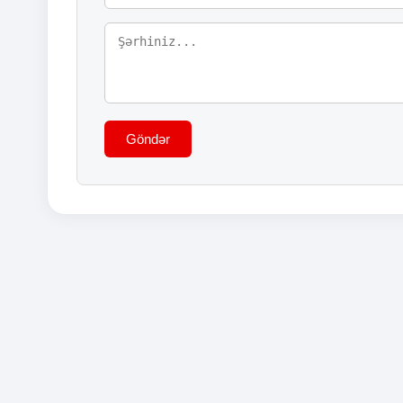
Göndər