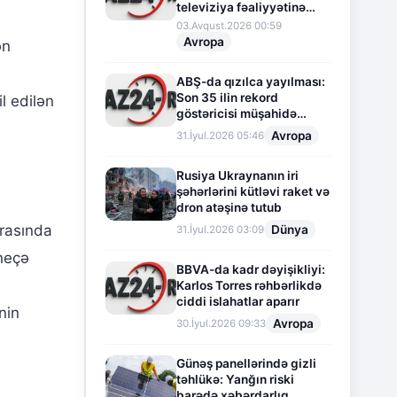
televiziya fəaliyyətinə
fasilə verir
03.Avqust.2026 00:59
Avropa
ən
ABŞ-da qızılca yayılması:
Son 35 ilin rekord
l edilən
göstəricisi müşahidə
olunur
Avropa
31.İyul.2026 05:46
Rusiya Ukraynanın iri
şəhərlərini kütləvi raket və
dron atəşinə tutub
arasında
Dünya
31.İyul.2026 03:09
 neçə
BBVA-da kadr dəyişikliyi:
Karlos Torres rəhbərlikdə
ciddi islahatlar aparır
nin
Avropa
30.İyul.2026 09:33
Günəş panellərində gizli
təhlükə: Yanğın riski
barədə xəbərdarlıq