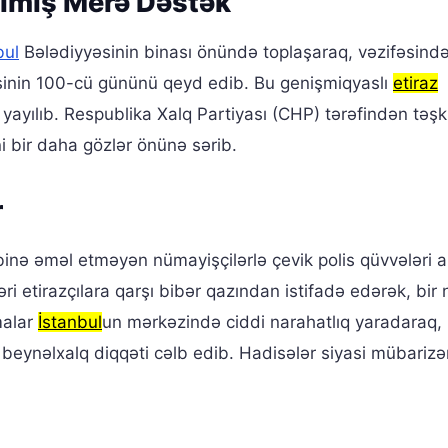
ılmış Merə Dəstək
bul
Bələdiyyəsinin binası önündə toplaşaraq, vəzifəsind
inin 100-cü gününü qeyd edib. Bu genişmiqyaslı
etiraz
 yayılıb. Respublika Xalq Partiyası (CHP) tərəfindən təşki
ini bir daha gözlər önünə sərib.
r
inə əməl etməyən nümayişçilərlə çevik polis qüvvələri 
ri etirazçılara qarşı bibər qazından istifadə edərək, bir
malar
İstanbul
un mərkəzində ciddi narahatlıq yaradaraq,
eynəlxalq diqqəti cəlb edib. Hadisələr siyasi mübarizə