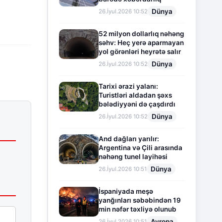
Dünya
26.İyul.2026 10:52
52 milyon dollarlıq nəhəng
səhv: Heç yerə aparmayan
yol görənləri heyrətə salır
Dünya
26.İyul.2026 10:52
Tarixi ərazi yalanı:
Turistləri aldadan şəxs
bələdiyyəni də çaşdırdı
Dünya
26.İyul.2026 10:52
And dağları yarılır:
Argentina və Çili arasında
nəhəng tunel layihəsi
Dünya
26.İyul.2026 10:51
İspaniyada meşə
yanğınları səbəbindən 19
min nəfər təxliyə olunub
Avropa
26.İyul.2026 10:51