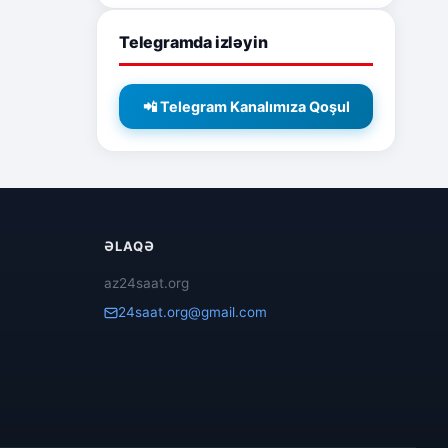
Telegramda izləyin
📲 Telegram Kanalımıza Qoşul
ƏLAQƏ
az24saat.org
24saat.org@gmail.com