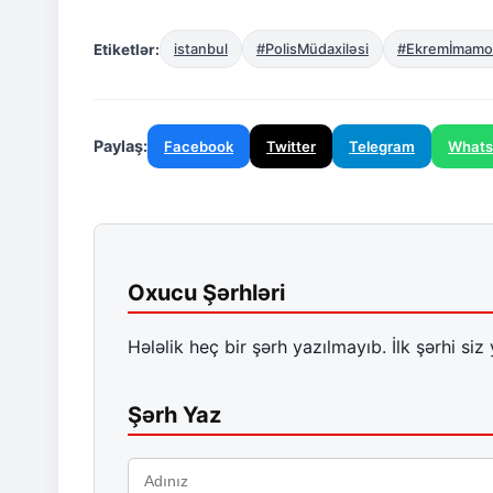
Etiketlər:
istanbul
#PolisMüdaxiləsi
#Ekremİmamo
Paylaş:
Facebook
Twitter
Telegram
What
Oxucu Şərhləri
Hələlik heç bir şərh yazılmayıb. İlk şərhi siz 
Şərh Yaz