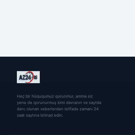
Heç bir hüququmuz qorunmur, amma siz
yenə də qorunurmuş kimi davranın və saytda
dərc olunan xəbərlərdən istifadə zamanı 24
saat saytına istinad edin.