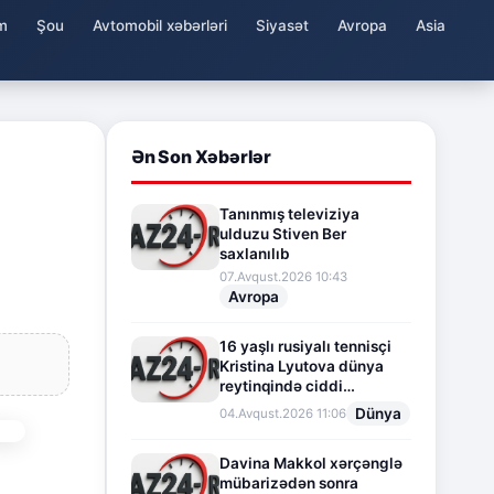
m
Şou
Avtomobil xəbərləri
Siyasət
Avropa
Asia
Ən Son Xəbərlər
Tanınmış televiziya
ulduzu Stiven Ber
saxlanılıb
07.Avqust.2026 10:43
Avropa
16 yaşlı rusiyalı tennisçi
Kristina Lyutova dünya
reytinqində ciddi
irəliləyişə imza atdı
Dünya
04.Avqust.2026 11:06
Davina Makkol xərçənglə
mübarizədən sonra