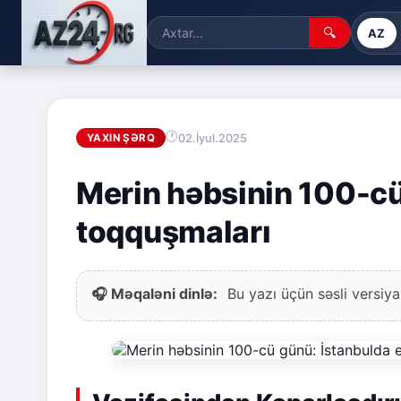
🔍
AZ
02.İyul.2025
YAXIN ŞƏRQ
Merin həbsinin 100-cü
toqquşmaları
🎧 Məqaləni dinlə:
Bu yazı üçün səsli versiya