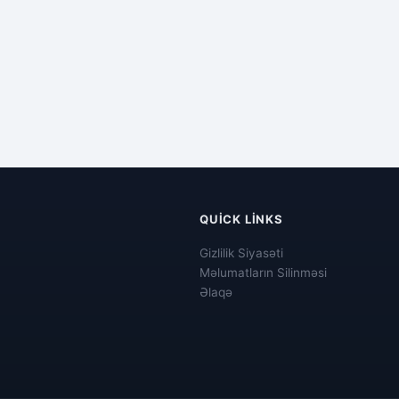
QUICK LINKS
Gizlilik Siyasəti
Məlumatların Silinməsi
Əlaqə