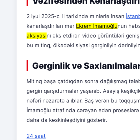
Vəzifəsindən Kənarlaşdır
2 iyul 2025-ci il tarixində minlərlə insan
İstan
kənarlaşdırılan mer
Ekrem İmamoğlu
nun həbs
aksiyası
nı əks etdirən video görüntüləri geniş
bu mitinq, ölkədəki siyasi gərginliyin dərinliy
Gərginlik və Saxlanılmala
Mitinq başa çatdıqdan sonra dağılışmaq tələb
gərgin qarşıdurmalar yaşanıb. Asayiş keşikçilə
nəfəri nəzarətə alıblar. Baş verən bu toqquş
İmamoğlu ətrafında cərəyan edən proseslərə b
daha da kəskinləşdiyini göstərir.
24 saat