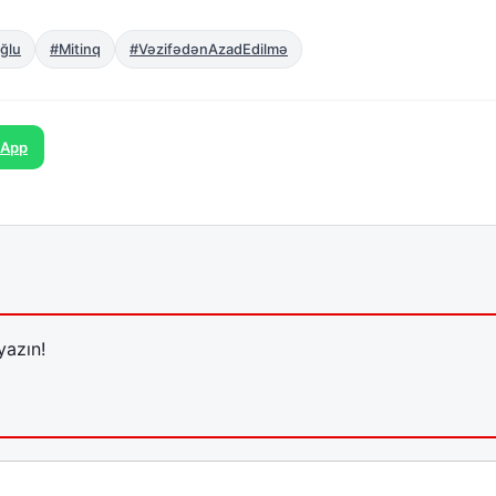
ğlu
#Mitinq
#VəzifədənAzadEdilmə
sApp
yazın!