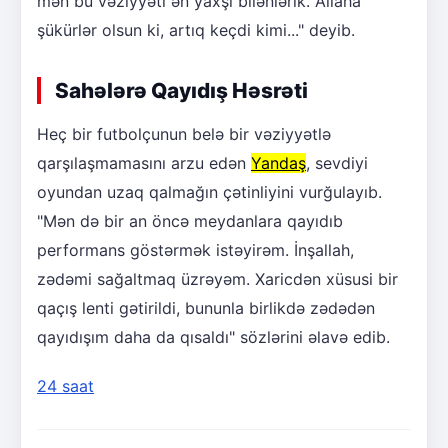
mən bu vəziyyəti ən yaxşı bilənlərik. Allaha
şükürlər olsun ki, artıq keçdi kimi..." deyib.
Sahələrə Qayıdış Həsrəti
Heç bir futbolçunun belə bir vəziyyətlə
qarşılaşmamasını arzu edən
Yandaş
, sevdiyi
oyundan uzaq qalmağın çətinliyini vurğulayıb.
"Mən də bir an öncə meydanlara qayıdıb
performans göstərmək istəyirəm. İnşallah,
zədəmi sağaltmaq üzrəyəm. Xaricdən xüsusi bir
qaçış lenti gətirildi, bununla birlikdə zədədən
qayıdışım daha da qısaldı" sözlərini əlavə edib.
24 saat