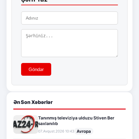
Göndər
Ən Son Xəbərlər
Tanınmış televiziya ulduzu Stiven Ber
saxlanılıb
Avropa
07.Avqust.2026 10:43