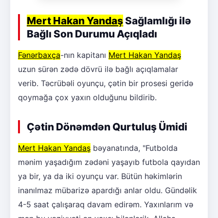
Mert Hakan Yandaş
Sağlamlığı ilə
Bağlı Son Durumu Açıqladı
Fənərbaxça
-nın kapitanı
Mert Hakan Yandaş
uzun sürən zədə dövrü ilə bağlı açıqlamalar
verib. Təcrübəli oyunçu, çətin bir prosesi geridə
qoymağa çox yaxın olduğunu bildirib.
Çətin Dönəmdən Qurtuluş Ümidi
Mert Hakan Yandaş
bəyanatında, "Futbolda
mənim yaşadığım zədəni yaşayıb futbola qayıdan
ya bir, ya da iki oyunçu var. Bütün həkimlərin
inanılmaz mübarizə apardığı anlar oldu. Gündəlik
4-5 saat çalışaraq davam edirəm. Yaxınlarım və