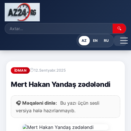
🔍
AZ
EN
RU
12.Sentyabr.2025
İDMAN
Mert Hakan Yandaş zədələndi
🎧 Məqaləni dinlə:
Bu yazı üçün səsli
versiya hələ hazırlanmayıb.