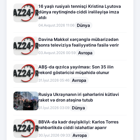
16 yaşlı rusiyalı tennisçi Kristina Lyutova
dünya reytinqində ciddi irəliləyişə imza
atdı
Dünya
04.Avqust.2026 11:06
Davina Makkol xərçənglə mübarizədən
sonra televiziya fəaliyyətinə fasilə verir
Avropa
03.Avqust.2026 00:59
ABŞ-da qızılca yayılması: Son 35 ilin
rekord göstəricisi müşahidə olunur
Avropa
31.İyul.2026 05:46
Rusiya Ukraynanın iri şəhərlərini kütləvi
raket və dron atəşinə tutub
Dünya
31.İyul.2026 03:09
BBVA-da kadr dəyişikliyi: Karlos Torres
rəhbərlikdə ciddi islahatlar aparır
Avropa
30.İyul.2026 09:33