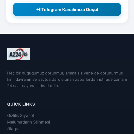
📲 Telegram Kanalımıza Qoşul
Heç bir hüququmuz qorunmur, amma siz yenə də qorunurmuş
kimi davranın və saytda dərc olunan xəbərlərdən istifadə zamanı
24 saat saytına istinad edin.
QUICK LINKS
Gizlilik Siyasəti
Məlumatların Silinməsi
Əlaqə