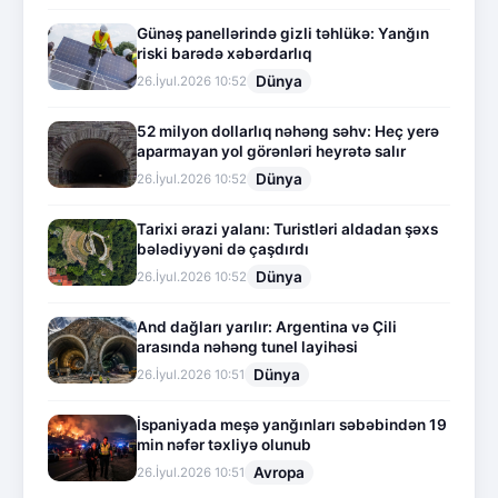
Günəş panellərində gizli təhlükə: Yanğın
riski barədə xəbərdarlıq
Dünya
26.İyul.2026 10:52
52 milyon dollarlıq nəhəng səhv: Heç yerə
aparmayan yol görənləri heyrətə salır
Dünya
26.İyul.2026 10:52
Tarixi ərazi yalanı: Turistləri aldadan şəxs
bələdiyyəni də çaşdırdı
Dünya
26.İyul.2026 10:52
And dağları yarılır: Argentina və Çili
arasında nəhəng tunel layihəsi
Dünya
26.İyul.2026 10:51
İspaniyada meşə yanğınları səbəbindən 19
min nəfər təxliyə olunub
Avropa
26.İyul.2026 10:51