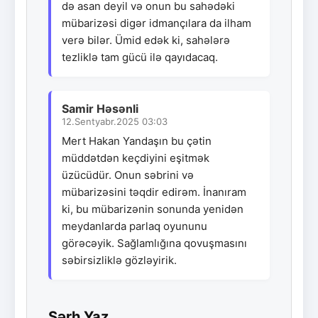
də asan deyil və onun bu sahədəki
mübarizəsi digər idmançılara da ilham
verə bilər. Ümid edək ki, sahələrə
tezliklə tam gücü ilə qayıdacaq.
Samir Həsənli
12.Sentyabr.2025 03:03
Mert Hakan Yandaşın bu çətin
müddətdən keçdiyini eşitmək
üzücüdür. Onun səbrini və
mübarizəsini təqdir edirəm. İnanıram
ki, bu mübarizənin sonunda yenidən
meydanlarda parlaq oyununu
görəcəyik. Sağlamlığına qovuşmasını
səbirsizliklə gözləyirik.
Şərh Yaz