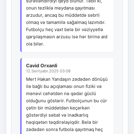
sürətləndirdiyi qeyd olunur. Təbii ki,
onun tezliklə meydana qayıtması
arzudur, ancaq bu müddətdə səbrli
olmaq və tamamilə sağalmaq lazımdır.
Futbolçu heç vaxt belə bir vəziyyətlə
qarşılaşmasın arzusu isə hər birinə aid
ola bilər.
Cavid Orxanli
12.Sentyabr.2025 03:08
Mert Hakan Yandaşın zədədən dönüşü
ilə bağlı bu açıqlaması onun fiziki və
mənəvi cəhətdən nə qədər güclü
olduğunu göstərir. Futbolçunun bu cür
çətin bir müddətdən keçərkən
göstərdiyi səbat və inadkarlıq
həqiqətən təqdirəlayiqdir. Belə bir
zədədən sonra futbola qayıtmaq heç