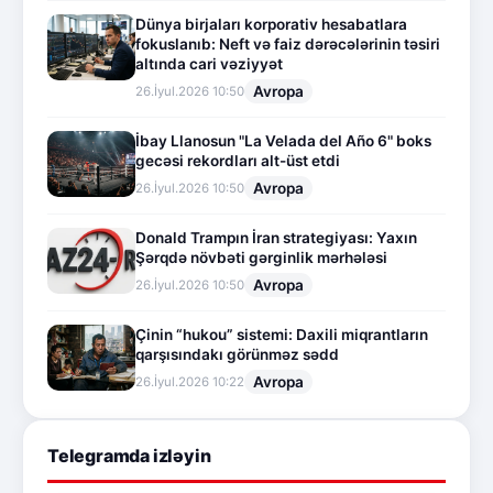
Dünya birjaları korporativ hesabatlara
fokuslanıb: Neft və faiz dərəcələrinin təsiri
altında cari vəziyyət
Avropa
26.İyul.2026 10:50
İbay Llanosun "La Velada del Año 6" boks
gecəsi rekordları alt-üst etdi
Avropa
26.İyul.2026 10:50
Donald Trampın İran strategiyası: Yaxın
Şərqdə növbəti gərginlik mərhələsi
Avropa
26.İyul.2026 10:50
Çinin “hukou” sistemi: Daxili miqrantların
qarşısındakı görünməz sədd
Avropa
26.İyul.2026 10:22
Telegramda izləyin