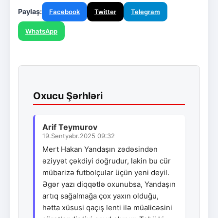
Paylaş:
Facebook
Twitter
Telegram
WhatsApp
Oxucu Şərhləri
Arif Teymurov
19.Sentyabr.2025 09:32
Mert Hakan Yandaşın zədəsindən
əziyyət çəkdiyi doğrudur, lakin bu cür
mübarizə futbolçular üçün yeni deyil.
Əgər yazı diqqətlə oxunubsa, Yandaşın
artıq sağalmağa çox yaxın olduğu,
hətta xüsusi qaçış lenti ilə müalicəsini