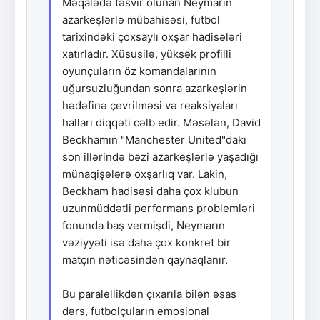
Məqalədə təsvir olunan Neymarın
azarkeşlərlə mübahisəsi, futbol
tarixindəki çoxsaylı oxşar hadisələri
xatırladır. Xüsusilə, yüksək profilli
oyunçuların öz komandalarının
uğursuzluğundan sonra azarkeşlərin
hədəfinə çevrilməsi və reaksiyaları
halları diqqəti cəlb edir. Məsələn, David
Beckhamın "Manchester United"dakı
son illərində bəzi azarkeşlərlə yaşadığı
münaqişələrə oxşarlıq var. Lakin,
Beckham hadisəsi daha çox klubun
uzunmüddətli performans problemləri
fonunda baş vermişdi, Neymarın
vəziyyəti isə daha çox konkret bir
matçın nəticəsindən qaynaqlanır.
Bu paralellikdən çıxarıla bilən əsas
dərs, futbolçuların emosional