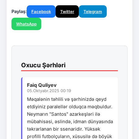
Paylaş:
Facebook
Twitter
Telegram
WhatsApp
Oxucu Şərhləri
Faiq Quliyev
05.Oktyabr.2025 00:19
Məqalənin təhlili və şərhinizdə qeyd
etdiyiniz paralellər olduqca məqbuldur.
Neymarın "Santos" azarkeşləri ilə
mübahisəsi, əslində, idman dünyasında
təkrarlanan bir ssenaridir. Yüksək
profilli futbolçuların, xüsusilə də böyük