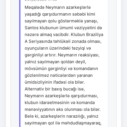
Məqalədə Neymarın azarkeşlərlə
yaşadığı qarşıdurmanın səbəbi kimi
sayılmayan qolu göstərməklə yanaşı,
Santos klubunun ümumi vəziyyətini də
nəzərə almaq vacibdir. Klubun Braziliya
A Seriyasında təhlükəli zonada olması,
oyunçuların üzərindəki təzyiqi və
gərginliyi artırır. Neymarın reaksiyası,
yalnız sayılmayan qoldan deyil,
mövsümün gərginliyi və komandanın
gözlənilməz nəticələrdən yaranan
ümidsizliyinin ifadəsi ola bilər.
Alternativ bir baxış bucağı isə,
Neymarın azarkeşlərlə qarşıdurması,
klubun idarəetməsinin və komanda
mənəviyyatının əks olunması ola bilər.
Belə ki, azarkeşlərin narazılığı, yalnız
sayılmayan qol ilə məhdudlaşmayaraq,