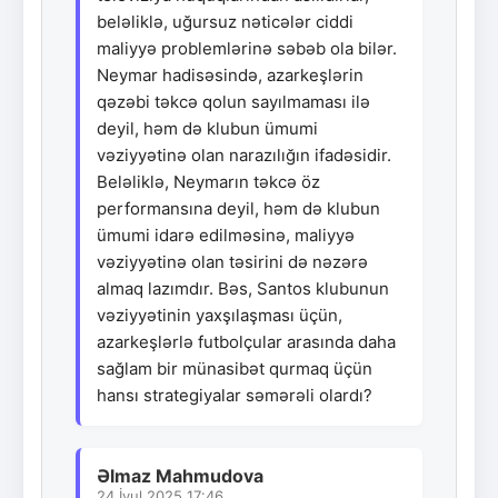
beləliklə, uğursuz nəticələr ciddi
maliyyə problemlərinə səbəb ola bilər.
Neymar hadisəsində, azarkeşlərin
qəzəbi təkcə qolun sayılmaması ilə
deyil, həm də klubun ümumi
vəziyyətinə olan narazılığın ifadəsidir.
Beləliklə, Neymarın təkcə öz
performansına deyil, həm də klubun
ümumi idarə edilməsinə, maliyyə
vəziyyətinə olan təsirini də nəzərə
almaq lazımdır. Bəs, Santos klubunun
vəziyyətinin yaxşılaşması üçün,
azarkeşlərlə futbolçular arasında daha
sağlam bir münasibət qurmaq üçün
hansı strategiyalar səmərəli olardı?
Əlmaz Mahmudova
24.İyul.2025 17:46