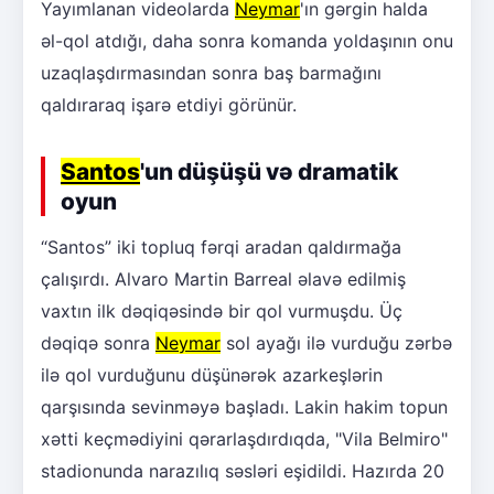
Yayımlanan videolarda
Neymar
'ın gərgin halda
əl-qol atdığı, daha sonra komanda yoldaşının onu
uzaqlaşdırmasından sonra baş barmağını
qaldıraraq işarə etdiyi görünür.
Santos
'un düşüşü və dramatik
oyun
“Santos” iki topluq fərqi aradan qaldırmağa
çalışırdı. Alvaro Martin Barreal əlavə edilmiş
vaxtın ilk dəqiqəsində bir qol vurmuşdu. Üç
dəqiqə sonra
Neymar
sol ayağı ilə vurduğu zərbə
ilə qol vurduğunu düşünərək azarkeşlərin
qarşısında sevinməyə başladı. Lakin hakim topun
xətti keçmədiyini qərarlaşdırdıqda, "Vila Belmiro"
stadionunda narazılıq səsləri eşidildi. Hazırda 20