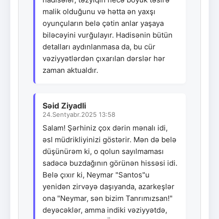
malik olduğunu və hətta ən yaxşı
oyunçuların belə çətin anlar yaşaya
biləcəyini vurğulayır. Hadisənin bütün
detalları aydınlanmasa da, bu cür
vəziyyətlərdən çıxarılan dərslər hər
zaman aktualdır.
Səid Ziyadli
24.Sentyabr.2025 13:58
Salam! Şərhiniz çox dərin mənalı idi,
əsl müdrikliyinizi göstərir. Mən də belə
düşünürəm ki, o qolun sayılmaması
sadəcə buzdağının görünən hissəsi idi.
Belə çıxır ki, Neymar "Santos"u
yenidən zirvəyə daşıyanda, azarkeşlər
ona "Neymar, sən bizim Tanrımızsan!"
deyəcəklər, amma indiki vəziyyətdə,