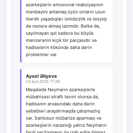
azarkeşlərin emosional reaksiyasının
mənbəyini anlamaq üçün onların uzun
illərdir yaşadıqları ümidsizlik və təzyiqi
də nəzərə almaq lazımdır. Bəlkə də,
sayılmayan qol sadəcə bu böyük
mənzərənin kiçik bir parçasıdır və
hadisələrin kökündə daha dərin
problemlər var.
Aysel Əliyeva
24.İyul.2025 17:28
Məqalədə Neymarın azarkeşlərlə
mübahisəsi ətraflı təsvir olunsa da,
hadisənin arxasındakı daha dərin
səbəbləri araşdırmaqda çatışmazlıq
var. Santosun mübarizə aparması və
azarkeşlərin narazılığı yalnız Neymarın
fərdi performansı ilə izah edilə bilməz.