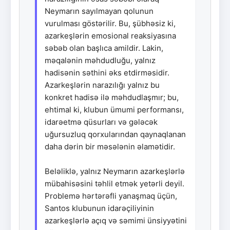
Neymarın sayılmayan qolunun
vurulması göstərilir. Bu, şübhəsiz ki,
azarkeşlərin emosional reaksiyasına
səbəb olan başlıca amildir. Lakin,
məqalənin məhdudluğu, yalnız
hadisənin səthini əks etdirməsidir.
Azarkeşlərin narazılığı yalnız bu
konkret hadisə ilə məhdudlaşmır; bu,
ehtimal ki, klubun ümumi performansı,
idarəetmə qüsurları və gələcək
uğursuzluq qorxularından qaynaqlanan
daha dərin bir məsələnin əlamətidir.
Beləliklə, yalnız Neymarın azarkeşlərlə
mübahisəsini təhlil etmək yetərli deyil.
Problemə hərtərəfli yanaşmaq üçün,
Santos klubunun idarəçiliyinin
azarkeşlərlə açıq və səmimi ünsiyyətini