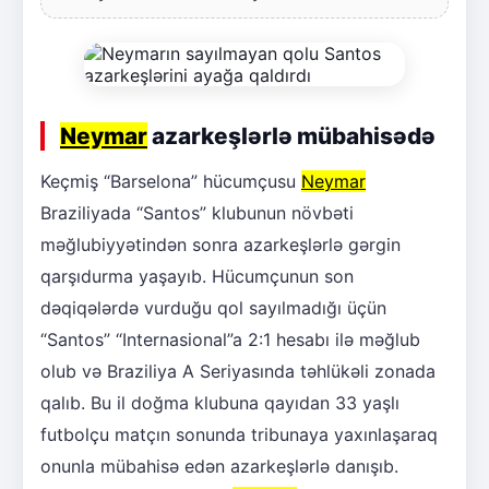
Neymar
azarkeşlərlə mübahisədə
Keçmiş “Barselona” hücumçusu
Neymar
Braziliyada “Santos” klubunun növbəti
məğlubiyyətindən sonra azarkeşlərlə gərgin
qarşıdurma yaşayıb. Hücumçunun son
dəqiqələrdə vurduğu qol sayılmadığı üçün
“Santos” “Internasional”a 2:1 hesabı ilə məğlub
olub və Braziliya A Seriyasında təhlükəli zonada
qalıb. Bu il doğma klubuna qayıdan 33 yaşlı
futbolçu matçın sonunda tribunaya yaxınlaşaraq
onunla mübahisə edən azarkeşlərlə danışıb.