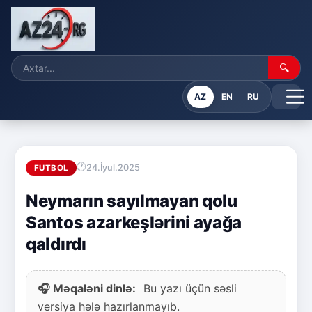
🔍
AZ
EN
RU
24.İyul.2025
FUTBOL
Neymarın sayılmayan qolu
Santos azarkeşlərini ayağa
qaldırdı
🎧 Məqaləni dinlə:
Bu yazı üçün səsli
versiya hələ hazırlanmayıb.