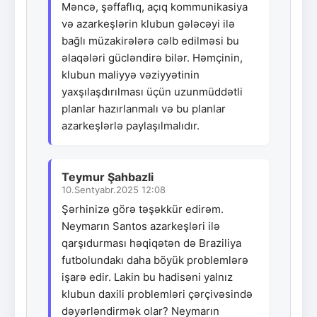
Məncə, şəffaflıq, açıq kommunikasiya
və azarkeşlərin klubun gələcəyi ilə
bağlı müzakirələrə cəlb edilməsi bu
əlaqələri gücləndirə bilər. Həmçinin,
klubun maliyyə vəziyyətinin
yaxşılaşdırılması üçün uzunmüddətli
planlar hazırlanmalı və bu planlar
azarkeşlərlə paylaşılmalıdır.
Teymur Şahbazli
10.Sentyabr.2025 12:08
Şərhinizə görə təşəkkür edirəm.
Neymarın Santos azarkeşləri ilə
qarşıdurması həqiqətən də Braziliya
futbolundakı daha böyük problemlərə
işarə edir. Lakin bu hadisəni yalnız
klubun daxili problemləri çərçivəsində
dəyərləndirmək olar? Neymarın