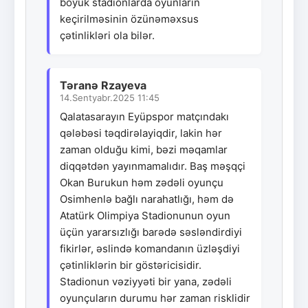
böyük stadionlarda oyunların
keçirilməsinin özünəməxsus
çətinlikləri ola bilər.
Təranə Rzayeva
14.Sentyabr.2025 11:45
Qalatasarayın Eyüpspor matçındakı
qələbəsi təqdirəlayiqdir, lakin hər
zaman olduğu kimi, bəzi məqamlar
diqqətdən yayınmamalıdır. Baş məşqçi
Okan Burukun həm zədəli oyunçu
Osimhenlə bağlı narahatlığı, həm də
Atatürk Olimpiya Stadionunun oyun
üçün yararsızlığı barədə səsləndirdiyi
fikirlər, əslində komandanın üzləşdiyi
çətinliklərin bir göstəricisidir.
Stadionun vəziyyəti bir yana, zədəli
oyunçuların durumu hər zaman risklidir