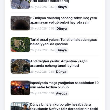
riski barədə xəbərdarlıq
Dünya
26.İyul.2026 10:52
52 milyon dollarlıq nəhəng səhv: Heç yerə
aparmayan yol görənləri heyrətə salır
Dünya
26.İyul.2026 10:52
Tarixi ərazi yalanı: Turistləri aldadan şəxs
bələdiyyəni də çaşdırdı
Dünya
26.İyul.2026 10:52
And dağları yarılır: Argentina və Çili
arasında nəhəng tunel layihəsi
Dünya
26.İyul.2026 10:51
İspaniyada meşə yanğınları səbəbindən 19
min nəfər təxliyə olunub
Avropa
26.İyul.2026 10:51
Dünya birjaları korporativ hesabatlara
fokuslanıb: Neft və faiz dərəcələrinin təsiri