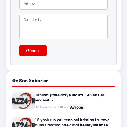
Göndər
Ən Son Xəbərlər
Tanınmış televiziya ulduzu Stiven Ber
saxlanılıb
Avropa
07.Avqust.2026 10:43
16 yaşlı rusiyalı tennisçi Kristina Lyutova
dünya reytinqində ciddi irəliləyişə imza