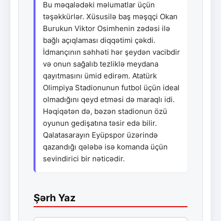
Bu məqalədəki məlumatlar üçün
təşəkkürlər. Xüsusilə baş məşqçi Okan
Burukun Viktor Osimhenin zədəsi ilə
bağlı açıqlaması diqqətimi çəkdi.
İdmançının səhhəti hər şeydən vacibdir
və onun sağalıb tezliklə meydana
qayıtmasını ümid edirəm. Atatürk
Olimpiya Stadionunun futbol üçün ideal
olmadığını qeyd etməsi də maraqlı idi.
Həqiqətən də, bəzən stadionun özü
oyunun gedişatına təsir edə bilir.
Qalatasarayın Eyüpspor üzərində
qazandığı qələbə isə komanda üçün
sevindirici bir nəticədir.
Şərh Yaz