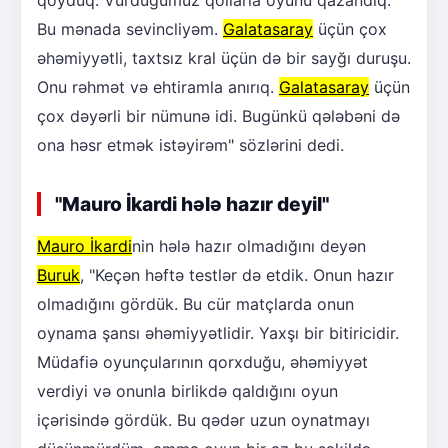
Bu mənada sevincliyəm.
Galatasaray
üçün çox
əhəmiyyətli, taxtsız kral üçün də bir sayğı duruşu.
Onu rəhmət və ehtiramla anırıq.
Galatasaray
üçün
çox dəyərli bir nümunə idi. Bugünkü qələbəni də
ona həsr etmək istəyirəm" sözlərini dedi.
"Mauro İkardi hələ hazır deyil"
Mauro İkardi
nin hələ hazır olmadığını deyən
Buruk
, "Keçən həftə testlər də etdik. Onun hazır
olmadığını gördük. Bu cür matçlarda onun
oynama şansı əhəmiyyətlidir. Yaxşı bir bitiricidir.
Müdafiə oyunçularının qorxduğu, əhəmiyyət
verdiyi və onunla birlikdə qaldığını oyun
içərisində gördük. Bu qədər uzun oynatmayı