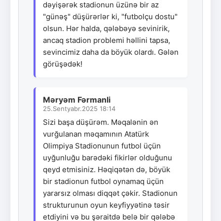
dəyişərək stadionun üzünə bir az
"günəş" düşürərlər ki, "futbolçu dostu"
olsun. Hər halda, qələbəyə sevinirik,
ancaq stadion problemi həllini tapsa,
sevincimiz daha da böyük olardı. Gələn
görüşədək!
Məryəm Fərmanli
25.Sentyabr.2025 18:14
Sizi başa düşürəm. Məqalənin ən
vurğulanan məqamının Atatürk
Olimpiya Stadionunun futbol üçün
uyğunluğu barədəki fikirlər olduğunu
qeyd etmisiniz. Həqiqətən də, böyük
bir stadionun futbol oynamaq üçün
yararsız olması diqqət çəkir. Stadionun
strukturunun oyun keyfiyyətinə təsir
etdiyini və bu şəraitdə belə bir qələbə