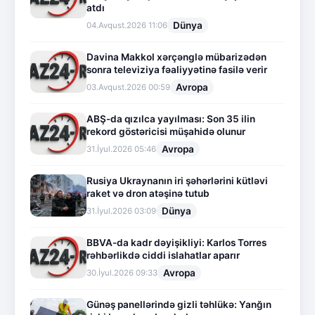
atdı
Dünya
04.Avqust.2026 11:06
Davina Makkol xərçənglə mübarizədən
sonra televiziya fəaliyyətinə fasilə verir
Avropa
03.Avqust.2026 00:59
ABŞ-da qızılca yayılması: Son 35 ilin
rekord göstəricisi müşahidə olunur
Avropa
31.İyul.2026 05:46
Rusiya Ukraynanın iri şəhərlərini kütləvi
raket və dron atəşinə tutub
Dünya
31.İyul.2026 03:09
BBVA-da kadr dəyişikliyi: Karlos Torres
rəhbərlikdə ciddi islahatlar aparır
Avropa
30.İyul.2026 09:33
Günəş panellərində gizli təhlükə: Yanğın