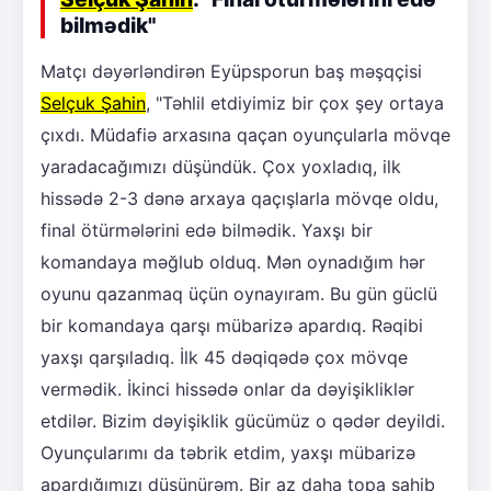
bilmədik"
Matçı dəyərləndirən Eyüpsporun baş məşqçisi
Selçuk Şahin
, "Təhlil etdiyimiz bir çox şey ortaya
çıxdı. Müdafiə arxasına qaçan oyunçularla mövqe
yaradacağımızı düşündük. Çox yoxladıq, ilk
hissədə 2-3 dənə arxaya qaçışlarla mövqe oldu,
final ötürmələrini edə bilmədik. Yaxşı bir
komandaya məğlub olduq. Mən oynadığım hər
oyunu qazanmaq üçün oynayıram. Bu gün güclü
bir komandaya qarşı mübarizə apardıq. Rəqibi
yaxşı qarşıladıq. İlk 45 dəqiqədə çox mövqe
vermədik. İkinci hissədə onlar da dəyişikliklər
etdilər. Bizim dəyişiklik gücümüz o qədər deyildi.
Oyunçularımı da təbrik etdim, yaxşı mübarizə
apardığımızı düşünürəm. Bir az daha topa sahib