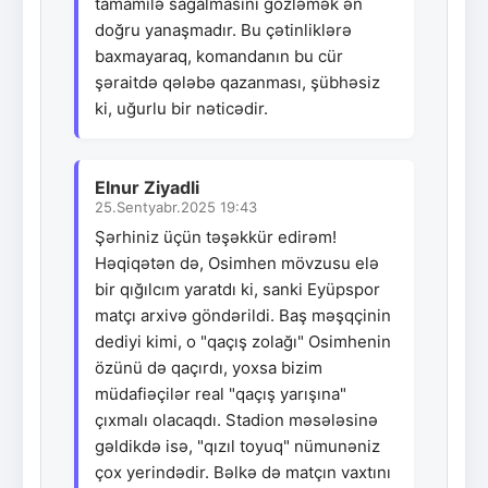
tamamilə sağalmasını gözləmək ən
doğru yanaşmadır. Bu çətinliklərə
baxmayaraq, komandanın bu cür
şəraitdə qələbə qazanması, şübhəsiz
ki, uğurlu bir nəticədir.
Elnur Ziyadli
25.Sentyabr.2025 19:43
Şərhiniz üçün təşəkkür edirəm!
Həqiqətən də, Osimhen mövzusu elə
bir qığılcım yaratdı ki, sanki Eyüpspor
matçı arxivə göndərildi. Baş məşqçinin
dediyi kimi, o "qaçış zolağı" Osimhenin
özünü də qaçırdı, yoxsa bizim
müdafiəçilər real "qaçış yarışına"
çıxmalı olacaqdı. Stadion məsələsinə
gəldikdə isə, "qızıl toyuq" nümunəniz
çox yerindədir. Bəlkə də matçın vaxtını