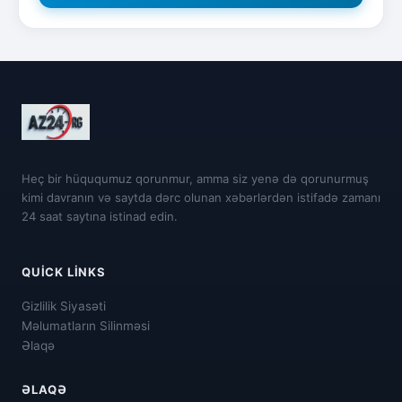
Heç bir hüququmuz qorunmur, amma siz yenə də qorunurmuş
kimi davranın və saytda dərc olunan xəbərlərdən istifadə zamanı
24 saat saytına istinad edin.
QUICK LINKS
Gizlilik Siyasəti
Məlumatların Silinməsi
Əlaqə
ƏLAQƏ