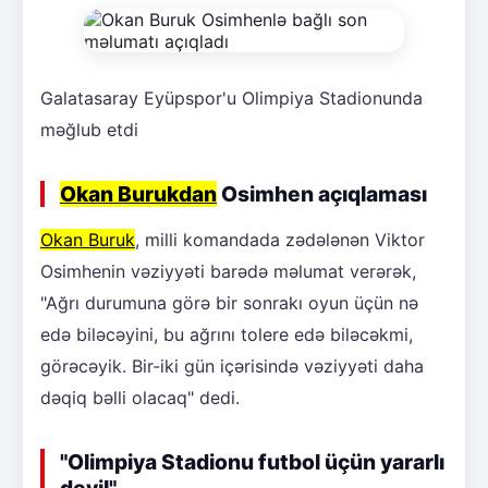
Galatasaray Eyüpspor'u Olimpiya Stadionunda
məğlub etdi
Okan Burukdan
Osimhen açıqlaması
Okan Buruk
, milli komandada zədələnən Viktor
Osimhenin vəziyyəti barədə məlumat verərək,
"Ağrı durumuna görə bir sonrakı oyun üçün nə
edə biləcəyini, bu ağrını tolere edə biləcəkmi,
görəcəyik. Bir-iki gün içərisində vəziyyəti daha
dəqiq bəlli olacaq" dedi.
"Olimpiya Stadionu futbol üçün yararlı
deyil"