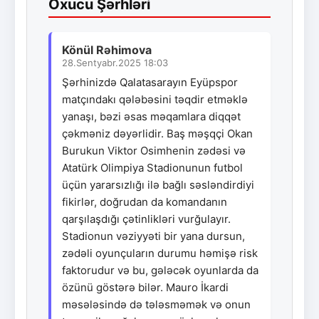
Oxucu Şərhləri
Könül Rəhimova
28.Sentyabr.2025 18:03
Şərhinizdə Qalatasarayın Eyüpspor
matçındakı qələbəsini təqdir etməklə
yanaşı, bəzi əsas məqamlara diqqət
çəkməniz dəyərlidir. Baş məşqçi Okan
Burukun Viktor Osimhenin zədəsi və
Atatürk Olimpiya Stadionunun futbol
üçün yararsızlığı ilə bağlı səsləndirdiyi
fikirlər, doğrudan da komandanın
qarşılaşdığı çətinlikləri vurğulayır.
Stadionun vəziyyəti bir yana dursun,
zədəli oyunçuların durumu həmişə risk
faktorudur və bu, gələcək oyunlarda da
özünü göstərə bilər. Mauro İkardi
məsələsində də tələsməmək və onun