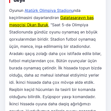
Oyunun
Atatürk Olimpiya Stadionu
nda
keçirilməsini dəyərləndirən
Galatasarayın baş
məşqçisi Okan Buruk
, "Saat 5-də Olimpiya
Stadionunda gündüz oyunu oynamaq ən böyük
qorxularımdan biridir. Stadion futbol oynamaq
üçün, məncə, inşa edilməmiş bir stadiondur.
Aradakı qaçış zolağı daha çox istifadə edilə bilər,
futbol matçlarından çox. Bütün oyunçular üçün
burada oynamaq çətindir. İlk hissədə topun bizdə
olduğu, daha az məhsul istehsal etdiyimiz yerlər
idi. İkinci hissədə daha çox mövqe əldə etdik.
Rəqibin keçid hücumları ilə təsirli bir komanda
olduğunu bilirdik. Eyüpspor yaxşı komandadır.
İkinci hissədə oyuna daha dəqiq ağırlığımızı
qoyduq. Vurduğumuz qollarla oyunu qazandıq.