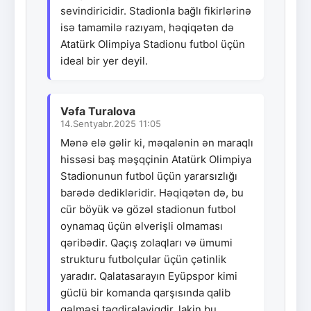
sevindiricidir. Stadionla bağlı fikirlərinə
isə tamamilə razıyam, həqiqətən də
Atatürk Olimpiya Stadionu futbol üçün
ideal bir yer deyil.
Vəfa Turalova
14.Sentyabr.2025 11:05
Mənə elə gəlir ki, məqalənin ən maraqlı
hissəsi baş məşqçinin Atatürk Olimpiya
Stadionunun futbol üçün yararsızlığı
barədə dedikləridir. Həqiqətən də, bu
cür böyük və gözəl stadionun futbol
oynamaq üçün əlverişli olmaması
qəribədir. Qaçış zolaqları və ümumi
strukturu futbolçular üçün çətinlik
yaradır. Qalatasarayın Eyüpspor kimi
güclü bir komanda qarşısında qalib
gəlməsi təqdirəlayiqdir, lakin bu