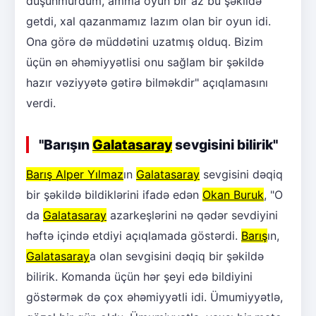
düşünmürdüm, amma oyun bir az bu şəkildə
getdi, xal qazanmamız lazım olan bir oyun idi.
Ona görə də müddətini uzatmış olduq. Bizim
üçün ən əhəmiyyətlisi onu sağlam bir şəkildə
hazır vəziyyətə gətirə bilməkdir" açıqlamasını
verdi.
"Barışın
Galatasaray
sevgisini bilirik"
Barış Alper Yılmaz
ın
Galatasaray
sevgisini dəqiq
bir şəkildə bildiklərini ifadə edən
Okan Buruk
, "O
da
Galatasaray
azarkeşlərini nə qədər sevdiyini
həftə içində etdiyi açıqlamada göstərdi.
Barış
ın,
Galatasaray
a olan sevgisini dəqiq bir şəkildə
bilirik. Komanda üçün hər şeyi edə bildiyini
göstərmək də çox əhəmiyyətli idi. Ümumiyyətlə,