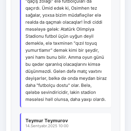
"qaçış zolağı" elə futbolçuları da
qaçırdı. Ümid edək ki, Osimhen tez
sağalar, yoxsa bizim müdafiəçilər elə
realda da qaçmalı olacaqlar! İndi ciddi
məsələyə gələk: Atatürk Olimpiya
Stadionu futbol üçün uyğun deyil
deməklə, elə təxminən "qızıl toyuq
yumurtlamır" demək kimi bir şeydir,
yəni hamı bunu bilir. Amma oyun günü
bu qədər qaranlıq olacaqlarını kimsə
düşünməzdi. Gələn dəfə matç vaxtını
dəyişərlər, bəlkə də onda meydan biraz
daha "futbolçu dostu" olar. Belə,
qələbə sevindiricidir, lakin stadion
məsələsi həll olunsa, daha yaxşı olardı.
Teymur Teymurov
14.Sentyabr.2025 10:00