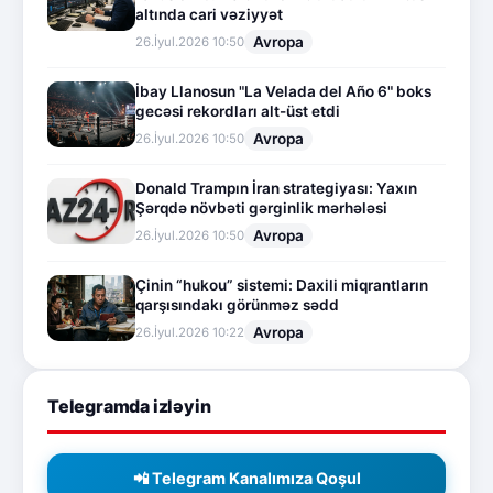
altında cari vəziyyət
Avropa
26.İyul.2026 10:50
İbay Llanosun "La Velada del Año 6" boks
gecəsi rekordları alt-üst etdi
Avropa
26.İyul.2026 10:50
Donald Trampın İran strategiyası: Yaxın
Şərqdə növbəti gərginlik mərhələsi
Avropa
26.İyul.2026 10:50
Çinin “hukou” sistemi: Daxili miqrantların
qarşısındakı görünməz sədd
Avropa
26.İyul.2026 10:22
Telegramda izləyin
📲 Telegram Kanalımıza Qoşul