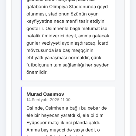
qələbənin Olimpiya Stadionunda qeyd
olunması, stadionun özünün oyun
keyfiyyətinə necə mənfi təsir etdiyini
göstərir. Osimhenlə bağlı məlumat isə
hələlik ümidverici deyil, amma gələcək
günlər vəziyyəti aydınlaşdıracaq. İcardi
mövzusunda isə baş məşqçinin
ehtiyatlı yanaşması normaldır, çünki
futbolçunun tam sağlamlığı hər şeydən
önəmlidir.
Murad Qasımov
14.Sentyabr.2025 11:00
Əslində, Osimhenlə bağlı bu xəbər də
elə bir həyəcan yaratdı ki, elə bildim
Eyüpspor matçı ikinci planda qaldı.
Amma baş məşqçi də yaxşı dedi, o