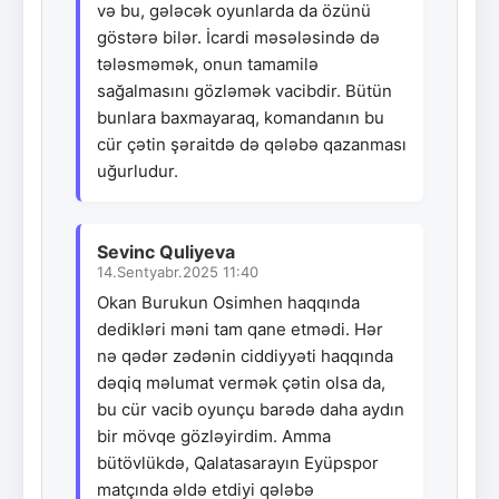
və bu, gələcək oyunlarda da özünü
göstərə bilər. İcardi məsələsində də
tələsməmək, onun tamamilə
sağalmasını gözləmək vacibdir. Bütün
bunlara baxmayaraq, komandanın bu
cür çətin şəraitdə də qələbə qazanması
uğurludur.
Sevinc Quliyeva
14.Sentyabr.2025 11:40
Okan Burukun Osimhen haqqında
dedikləri məni tam qane etmədi. Hər
nə qədər zədənin ciddiyyəti haqqında
dəqiq məlumat vermək çətin olsa da,
bu cür vacib oyunçu barədə daha aydın
bir mövqe gözləyirdim. Amma
bütövlükdə, Qalatasarayın Eyüpspor
matçında əldə etdiyi qələbə