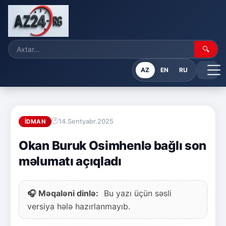
🔍
AZ
EN
RU
14.Sentyabr.2025
İDMAN
Okan Buruk Osimhenlə bağlı son
məlumatı açıqladı
🎧 Məqaləni dinlə:
Bu yazı üçün səsli
versiya hələ hazırlanmayıb.