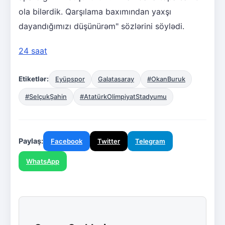
ola bilərdik. Qarşılama baxımından yaxşı
dayandığımızı düşünürəm" sözlərini söylədi.
24 saat
Etiketlər:
Eyüpspor
Galatasaray
#OkanBuruk
#SelçukŞahin
#AtatürkOlimpiyatStadyumu
Paylaş:
Facebook
Twitter
Telegram
WhatsApp