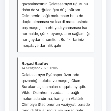
qazanılmasının Qalatasarayın uğurunu
daha da vurğuladığını düşünürəm.
Osimhenlə bağlı məlumatın hələ də
dəqiq olmaması və İcardi məsələsində
baş məşqçinin ehtiyatlı yanaşması isə
normaldır, çünki oyunçuların sağlamlığı
hər şeydən önəmlidir. Bu fikirləriniz
məqaləyə dərinlik qatır.
Rəşad Raufov
14.Sentyabr.2025 12:05
Qalatasarayın Eyüpspor üzərində
qazandığı qələbə və məşqçi Okan
Burukun açıqlamaları diqqətəlayiqdir.
Viktor Osimhenin zədəsi ilə bağlı
məlumatlandırma, həmçinin Atatürk
Olimpiya Stadionunun vəziyyəti barədə
tənqidi fikirlər mövzuya maraq qatır.