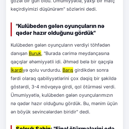
gözəl bir gün oldu. Ümumiyyətlə, yaxşı bir matç
keçirdiyimizi düşünürəm" sözlərini dedi.
"Kulübeden gələn oyunçuların nə
qədər hazır olduğunu gördük"
Kulübeden gələn oyunçuların verdiyi töhfədən
danışan
Buruk
, "Burada cərimə meydançasına
qaçışlar əhəmiyyətli idi. Əhməd belə bir qaçışla
İkardi
yə qolu vurdurdu.
Barış
girdikdən sonra
fərdi olaraq qabiliyyətlərini çox dəqiq bir şəkildə
göstərdi, 3-4 mövqeyə girdi, qol ötürməsi verdi.
Ümumiyyətlə, kulübeden gələn oyunçularımızın
nə qədər hazır olduğunu gördük. Bu, mənim üçün
ən böyük sevincələrdən biridir" dedi.
Selçuk Şahin
: "Final ötürmələrini edə