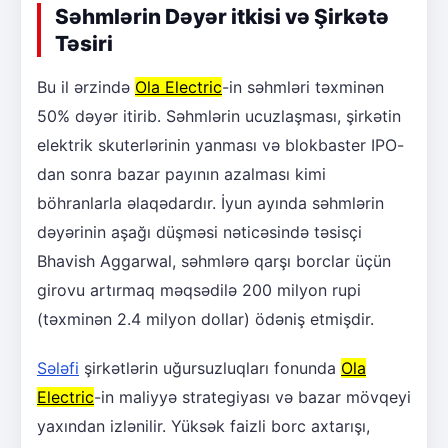
Səhmlərin Dəyər itkisi və Şirkətə
Təsiri
Bu il ərzində
Ola Electric
-in səhmləri təxminən
50% dəyər itirib. Səhmlərin ucuzlaşması, şirkətin
elektrik skuterlərinin yanması və blokbaster IPO-
dan sonra bazar payının azalması kimi
böhranlarla əlaqədardır. İyun ayında səhmlərin
dəyərinin aşağı düşməsi nəticəsində təsisçi
Bhavish Aggarwal, səhmlərə qarşı borclar üçün
girovu artırmaq məqsədilə 200 milyon rupi
(təxminən 2.4 milyon dollar) ödəniş etmişdir.
Sələfi
şirkətlərin uğursuzluqları fonunda
Ola
Electric
-in maliyyə strategiyası və bazar mövqeyi
yaxından izlənilir. Yüksək faizli borc axtarışı,