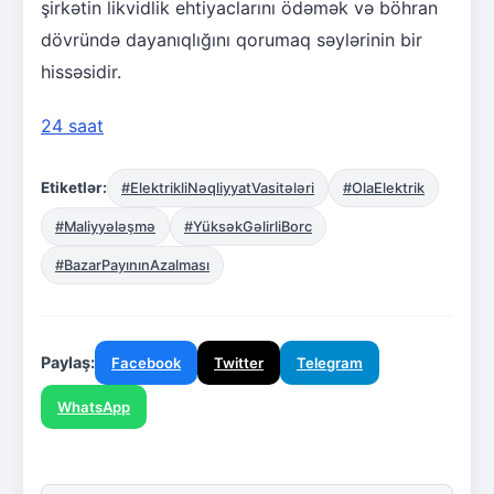
şirkətin likvidlik ehtiyaclarını ödəmək və böhran
dövründə dayanıqlığını qorumaq səylərinin bir
hissəsidir.
24 saat
Etiketlər:
#ElektrikliNəqliyyatVasitələri
#OlaElektrik
#Maliyyələşmə
#YüksəkGəlirliBorc
#BazarPayınınAzalması
Paylaş:
Facebook
Twitter
Telegram
WhatsApp