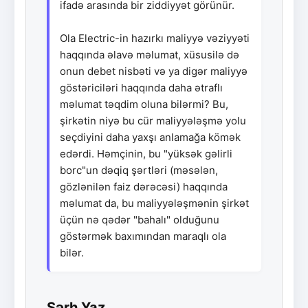
ifadə arasında bir ziddiyyət görünür.
Ola Electric-in hazırkı maliyyə vəziyyəti
haqqında əlavə məlumat, xüsusilə də
onun debet nisbəti və ya digər maliyyə
göstəriciləri haqqında daha ətraflı
məlumat təqdim oluna bilərmi? Bu,
şirkətin niyə bu cür maliyyələşmə yolu
seçdiyini daha yaxşı anlamağa kömək
edərdi. Həmçinin, bu "yüksək gəlirli
borc"un dəqiq şərtləri (məsələn,
gözlənilən faiz dərəcəsi) haqqında
məlumat da, bu maliyyələşmənin şirkət
üçün nə qədər "bahalı" olduğunu
göstərmək baxımından maraqlı ola
bilər.
Şərh Yaz