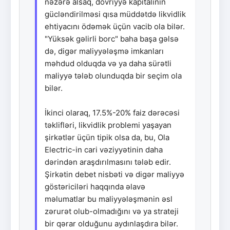
nəzərə alsaq, dövriyyə kapitalının
gücləndirilməsi qısa müddətdə likvidlik
ehtiyacını ödəmək üçün vacib ola bilər.
"Yüksək gəlirli borc" baha başa gəlsə
də, digər maliyyələşmə imkanları
məhdud olduqda və ya daha sürətli
maliyyə tələb olunduqda bir seçim ola
bilər.
İkinci olaraq, 17.5%-20% faiz dərəcəsi
təklifləri, likvidlik problemi yaşayan
şirkətlər üçün tipik olsa da, bu, Ola
Electric-in cari vəziyyətinin daha
dərindən araşdırılmasını tələb edir.
Şirkətin debet nisbəti və digər maliyyə
göstəriciləri haqqında əlavə
məlumatlar bu maliyyələşmənin əsl
zərurət olub-olmadığını və ya strateji
bir qərar olduğunu aydınlaşdıra bilər.