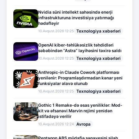
Nvidia süni intellekt sahəsində enerji
infrastrukturuna investisiya yatırmağı
hədəfləyir
Texnologiya xəbərləri
10.Avqust.2026 12:25
OpenAI kiber-təhlükəsizlik təhdidləri
səbəbindən “Astra” layihəsini təxirə saldı
Texnologiya xəbərləri
10.Avqust.2026 12:25
Anthropic-in Claude Cowork platforması
yenilənir: Proqramlaşdırmadan kənar yeni
funksiyalar əlavə olunub
Texnologiya xəbərləri
10.Avqust.2026 12:25
Gothic 1 Remake-də əsas yeniliklər: Mod-
kit və əfsanəvi Marvin rejimi yenidən
istifadəyə verilir
Avropa
10.Avqust.2026 12:24
Pentaqon ABŞ müdafiə sənayesini silah