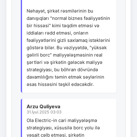
Nəhayət, şirkət rəsmilərinin bu
danışıqları "normal biznes fəaliyyətinin
bir hissəsi" kimi təqdim etməsi və
iddiaları rədd etməsi, onların
fəaliyyətlərini gizli saxlamaq istəklərini
göstərə bilər. Bu vəziyyətdə, "yüksək
gəlirli borc" maliyyələşməsinin real
şərtləri və şirkətin gələcək maliyyə
strategiyası, bu böhran dövründə
davamlılığını təmin etmək səylərinin
əsas hissəsini təşkil edəcəkdir.
Arzu Quliyeva
31.İyul.2025 03:03
Ola Electric-in cari maliyyələşmə
strategiyası, xüsusilə borc yolu ilə
vəsait cəlb etməsi, şirkətin