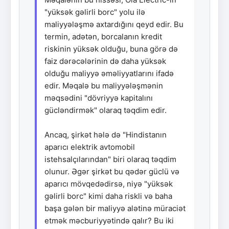
"yüksək gəlirli borc" yolu ilə
maliyyələşmə axtardığını qeyd edir. Bu
termin, adətən, borcalanın kredit
riskinin yüksək olduğu, buna görə də
faiz dərəcələrinin də daha yüksək
olduğu maliyyə əməliyyatlarını ifadə
edir. Məqalə bu maliyyələşmənin
məqsədini "dövriyyə kapitalını
gücləndirmək" olaraq təqdim edir.
Ancaq, şirkət hələ də "Hindistanın
aparıcı elektrik avtomobil
istehsalçılarından" biri olaraq təqdim
olunur. Əgər şirkət bu qədər güclü və
aparıcı mövqedədirsə, niyə "yüksək
gəlirli borc" kimi daha riskli və baha
başa gələn bir maliyyə alətinə müraciət
etmək məcburiyyətində qalır? Bu iki