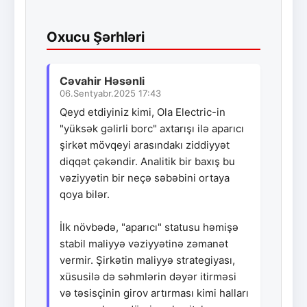
Oxucu Şərhləri
Cəvahir Həsənli
06.Sentyabr.2025 17:43
Qeyd etdiyiniz kimi, Ola Electric-in
"yüksək gəlirli borc" axtarışı ilə aparıcı
şirkət mövqeyi arasındakı ziddiyyət
diqqət çəkəndir. Analitik bir baxış bu
vəziyyətin bir neçə səbəbini ortaya
qoya bilər.
İlk növbədə, "aparıcı" statusu həmişə
stabil maliyyə vəziyyətinə zəmanət
vermir. Şirkətin maliyyə strategiyası,
xüsusilə də səhmlərin dəyər itirməsi
və təsisçinin girov artırması kimi halları