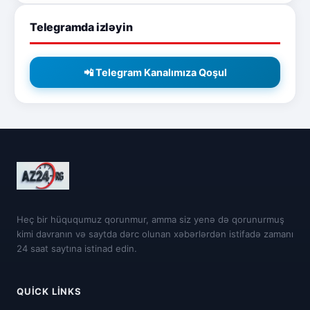
Telegramda izləyin
📲 Telegram Kanalımıza Qoşul
Heç bir hüququmuz qorunmur, amma siz yenə də qorunurmuş
kimi davranın və saytda dərc olunan xəbərlərdən istifadə zamanı
24 saat saytına istinad edin.
QUICK LINKS