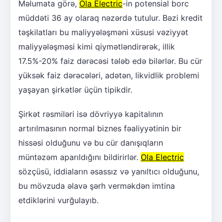
Məlumata görə,
Ola Electric
-in potensial borc
müddəti 36 ay olaraq nəzərdə tutulur. Bəzi kredit
təşkilatları bu maliyyələşməni xüsusi vəziyyət
maliyyələşməsi kimi qiymətləndirərək, illik
17.5%-20% faiz dərəcəsi tələb edə bilərlər. Bu cür
yüksək faiz dərəcələri, adətən, likvidlik problemi
yaşayan şirkətlər üçün tipikdir.
Şirkət rəsmiləri isə dövriyyə kapitalının
artırılmasının normal biznes fəaliyyətinin bir
hissəsi olduğunu və bu cür danışıqların
müntəzəm aparıldığını bildirirlər.
Ola Electric
sözçüsü, iddiaların əsassız və yanıltıcı olduğunu,
bu mövzuda əlavə şərh verməkdən imtina
etdiklərini vurğulayıb.