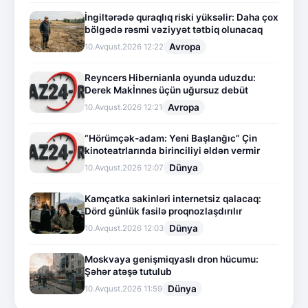
İngiltərədə quraqlıq riski yüksəlir: Daha çox
bölgədə rəsmi vəziyyət tətbiq olunacaq
Avropa
10.Avqust.2026 12:22
Reyncers Hibernianla oyunda uduzdu:
Derek Makİnnes üçün uğursuz debüt
Avropa
10.Avqust.2026 12:21
“Hörümçək-adam: Yeni Başlanğıc” Çin
kinoteatrlarında birinciliyi əldən vermir
Dünya
10.Avqust.2026 12:07
Kamçatka sakinləri internetsiz qalacaq:
Dörd günlük fasilə proqnozlaşdırılır
Dünya
10.Avqust.2026 12:03
Moskvaya genişmiqyaslı dron hücumu:
Şəhər atəşə tutulub
Dünya
10.Avqust.2026 11:59