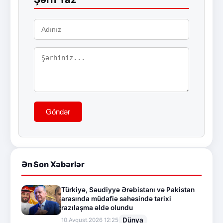
Göndər
Ən Son Xəbərlər
Türkiyə, Səudiyyə Ərəbistanı və Pakistan
arasında müdafiə sahəsində tarixi
razılaşma əldə olundu
Dünya
10.Avqust.2026 12:25