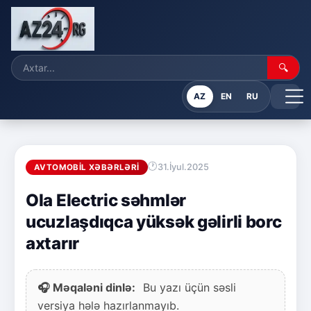
🔍
AZ
EN
RU
31.İyul.2025
AVTOMOBIL XƏBƏRLƏRI
Ola Electric səhmlər
ucuzlaşdıqca yüksək gəlirli borc
axtarır
🎧 Məqaləni dinlə:
Bu yazı üçün səsli
versiya hələ hazırlanmayıb.