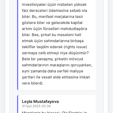
investisiyaları üçün nisbətən yüksək
faiz dərəcələri ödəməsinə səbəb ola
bilər. Bu, mənfəət marjalarına təsir
göstərə bilər və gələcəkdə kapital
artımı üçün fürsətləri məhdudlaşdıra
bilər. Bəs, şirkət bu məsələni həll
etmək üçün səhmdarlarına birbaşa
təkliflər təqdim edərək (rights issue)
sərmayə cəlb etməyi niyə düşünmür?
Belə bir yanaşma, şirkətin mövcud
səhmdarlarının maraqlarını qoruyarkən,
eyni zamanda daha sərfəli maliyyə
şərtləri ilə vəsait əldə etməsinə imkan
verə bilərdi.
Leyla Mustafayeva
31.İyul.2025 02:34
Məqalənin bu hissəsi, Ola Electric-in