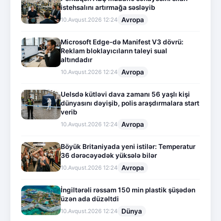
istehsalını artırmağa səsləyib
Avropa
10.Avqust.2026 12:24
Microsoft Edge-də Manifest V3 dövrü:
Reklam bloklayıcıların taleyi sual
altındadır
Avropa
10.Avqust.2026 12:24
Uelsdə kütləvi dava zamanı 56 yaşlı kişi
dünyasını dəyişib, polis araşdırmalara start
verib
Avropa
10.Avqust.2026 12:24
Böyük Britaniyada yeni istilər: Temperatur
36 dərəcəyədək yüksələ bilər
Avropa
10.Avqust.2026 12:24
İngiltərəli rəssam 150 min plastik şüşədən
üzən ada düzəltdi
Dünya
10.Avqust.2026 12:24