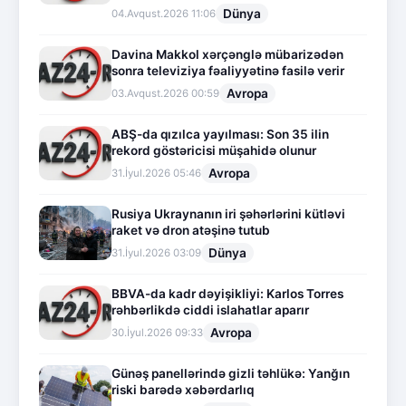
Dünya
04.Avqust.2026 11:06
Davina Makkol xərçənglə mübarizədən
sonra televiziya fəaliyyətinə fasilə verir
Avropa
03.Avqust.2026 00:59
ABŞ-da qızılca yayılması: Son 35 ilin
rekord göstəricisi müşahidə olunur
Avropa
31.İyul.2026 05:46
Rusiya Ukraynanın iri şəhərlərini kütləvi
raket və dron atəşinə tutub
Dünya
31.İyul.2026 03:09
BBVA-da kadr dəyişikliyi: Karlos Torres
rəhbərlikdə ciddi islahatlar aparır
Avropa
30.İyul.2026 09:33
Günəş panellərində gizli təhlükə: Yanğın
riski barədə xəbərdarlıq