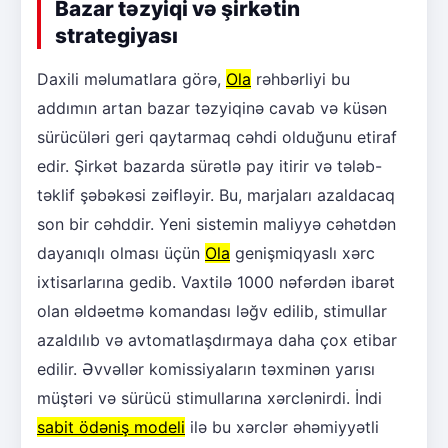
Bazar təzyiqi və şirkətin
strategiyası
Daxili məlumatlara görə,
Ola
rəhbərliyi bu
addımın artan bazar təzyiqinə cavab və küsən
sürücüləri geri qaytarmaq cəhdi olduğunu etiraf
edir. Şirkət bazarda sürətlə pay itirir və tələb-
təklif şəbəkəsi zəifləyir. Bu, marjaları azaldacaq
son bir cəhddir. Yeni sistemin maliyyə cəhətdən
dayanıqlı olması üçün
Ola
genişmiqyaslı xərc
ixtisarlarına gedib. Vaxtilə 1000 nəfərdən ibarət
olan əldəetmə komandası ləğv edilib, stimullar
azaldılıb və avtomatlaşdırmaya daha çox etibar
edilir. Əvvəllər komissiyaların təxminən yarısı
müştəri və sürücü stimullarına xərclənirdi. İndi
sabit ödəniş modeli
ilə bu xərclər əhəmiyyətli