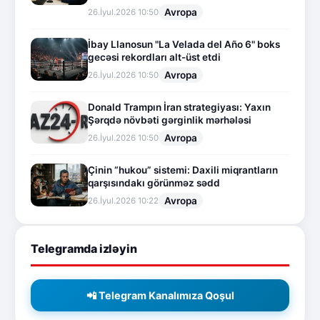
Avropa
26.İyul.2026 10:50
İbay Llanosun "La Velada del Año 6" boks
gecəsi rekordları alt-üst etdi
Avropa
26.İyul.2026 10:50
Donald Trampın İran strategiyası: Yaxın
Şərqdə növbəti gərginlik mərhələsi
Avropa
26.İyul.2026 10:50
Çinin “hukou” sistemi: Daxili miqrantların
qarşısındakı görünməz sədd
Avropa
26.İyul.2026 10:22
Telegramda izləyin
📲 Telegram Kanalımıza Qoşul