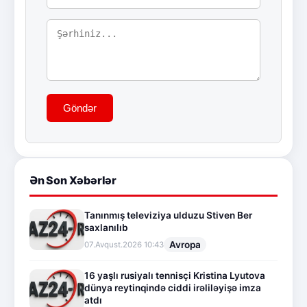
Göndər
Ən Son Xəbərlər
Tanınmış televiziya ulduzu Stiven Ber
saxlanılıb
Avropa
07.Avqust.2026 10:43
16 yaşlı rusiyalı tennisçi Kristina Lyutova
dünya reytinqində ciddi irəliləyişə imza
atdı