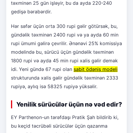
təxminən 25 gün işləyir, bu da ayda 220-240
gedişə bərabərdir.
Hər səfər üçün orta 300 rupi gəlir götürsək, bu,
gündəlik təxminən 2400 rupi və ya ayda 60 min
rupi ümumi gəlirə çevrilir. Ənənəvi 25% komissiya
modelində bu, sürücü üçün gündəlik təxminən
1800 rupi və ayda 45 min rupi xalis gəlir demək
idi. Yeni gündə 67 rupi olan
sabit ödəniş modeli
strukturunda xalis gəlir gündəlik təxminən 2333
rupiyə, aylıq isə 58325 rupiyə yüksəlir.
Yenilik sürücülər üçün nə vəd edir?
EY Parthenon-un tərəfdaşı Pratik Şah bildirib ki,
bu keçid təcrübəli sürücülər üçün qazanma