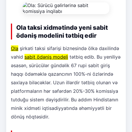
Ola taksi xidmətində yeni sabit
ödəniş modelini tətbiq edir
Ola
şirkəti taksi sifarişi biznesində ölkə daxilində
vahid
sabit ödəniş modeli
tətbiq edib. Bu yeniliyə
əsasən, sürücülər gündəlik 67 rupi sabit giriş
haqqı ödəməklə qazancının 100%-ni özlərində
saxlaya biləcəklər. Uzun illərdir tətbiq olunan və
platformaların hər səfərdən 20%-30% komissiya
tutduğu sistem dəyişdirilir. Bu addım Hindistanın
minik xidməti iqtisadiyyatında əhəmiyyətli bir
dönüş nöqtəsidir.