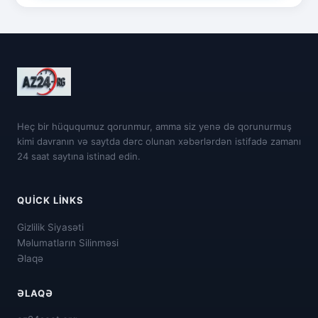
Heç bir hüququmuz qorunmur, amma siz yenə də qorunurmuş
kimi davranın və saytda dərc olunan xəbərlərdən istifadə zamanı
24 saat saytına istinad edin.
QUICK LINKS
Gizlilik Siyasəti
Məlumatların Silinməsi
Əlaqə
ƏLAQƏ