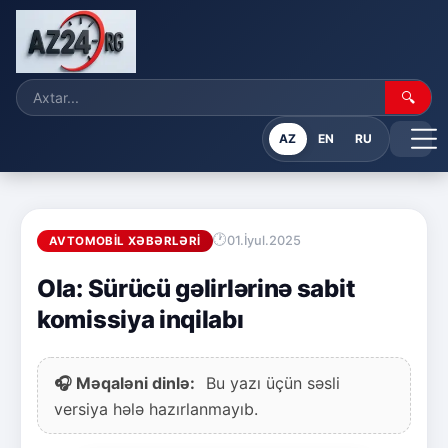
🔍
AZ
EN
RU
01.İyul.2025
AVTOMOBIL XƏBƏRLƏRI
Ola: Sürücü gəlirlərinə sabit
komissiya inqilabı
🎧 Məqaləni dinlə:
Bu yazı üçün səsli
versiya hələ hazırlanmayıb.