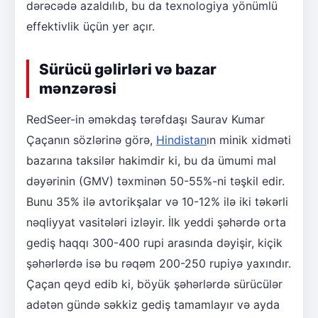
dərəcədə azaldılıb, bu da texnologiya yönümlü
effektivlik üçün yer açır.
Sürücü gəlirləri və bazar
mənzərəsi
RedSeer-in əməkdaş tərəfdaşı Saurav Kumar
Çaçanın sözlərinə görə,
Hindistan
ın minik xidməti
bazarına taksilər hakimdir ki, bu da ümumi mal
dəyərinin (GMV) təxminən 50-55%-ni təşkil edir.
Bunu 35% ilə avtorikşalar və 10-12% ilə iki təkərli
nəqliyyat vasitələri izləyir. İlk yeddi şəhərdə orta
gediş haqqı 300-400 rupi arasında dəyişir, kiçik
şəhərlərdə isə bu rəqəm 200-250 rupiyə yaxındır.
Çaçan qeyd edib ki, böyük şəhərlərdə sürücülər
adətən gündə səkkiz gediş tamamlayır və ayda