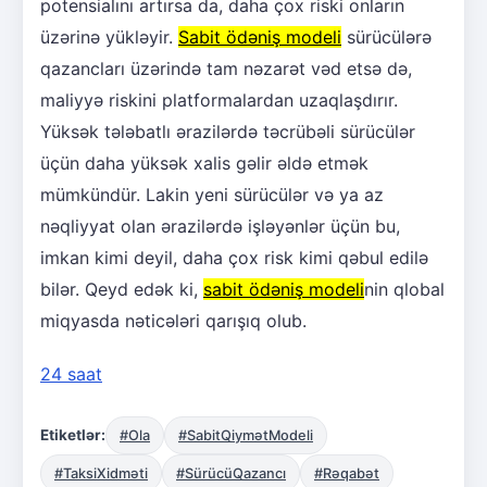
potensialını artırsa da, daha çox riski onların
üzərinə yükləyir.
Sabit ödəniş modeli
sürücülərə
qazancları üzərində tam nəzarət vəd etsə də,
maliyyə riskini platformalardan uzaqlaşdırır.
Yüksək tələbatlı ərazilərdə təcrübəli sürücülər
üçün daha yüksək xalis gəlir əldə etmək
mümkündür. Lakin yeni sürücülər və ya az
nəqliyyat olan ərazilərdə işləyənlər üçün bu,
imkan kimi deyil, daha çox risk kimi qəbul edilə
bilər. Qeyd edək ki,
sabit ödəniş modeli
nin qlobal
miqyasda nəticələri qarışıq olub.
24 saat
Etiketlər:
#Ola
#SabitQiymətModeli
#TaksiXidməti
#SürücüQazancı
#Rəqabət