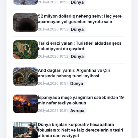
Dünya
26.İyul.2026 10:52
52 milyon dollarlıq nəhəng səhv: Heç yerə
aparmayan yol görənləri heyrətə salır
Dünya
26.İyul.2026 10:52
Tarixi ərazi yalanı: Turistləri aldadan şəxs
bələdiyyəni də çaşdırdı
Dünya
26.İyul.2026 10:52
And dağları yarılır: Argentina və Çili
arasında nəhəng tunel layihəsi
Dünya
26.İyul.2026 10:51
İspaniyada meşə yanğınları səbəbindən 19
min nəfər təxliyə olunub
Avropa
26.İyul.2026 10:51
Dünya birjaları korporativ hesabatlara
fokuslanıb: Neft və faiz dərəcələrinin təsiri
altında cari vəziyyət