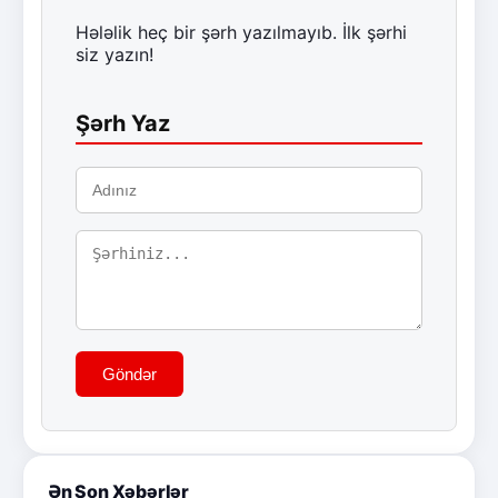
Hələlik heç bir şərh yazılmayıb. İlk şərhi
siz yazın!
Şərh Yaz
Göndər
Ən Son Xəbərlər