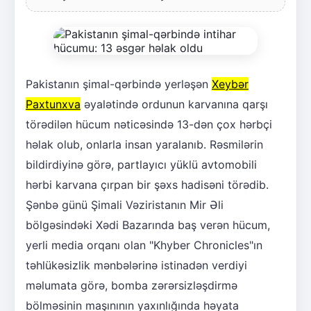
Pakistanın şimal-qərbində yerləşən
Xeybər
Paxtunxva
əyalətində ordunun karvanına qarşı
törədilən hücum nəticəsində 13-dən çox hərbçi
həlak olub, onlarla insan yaralanıb. Rəsmilərin
bildirdiyinə görə, partlayıcı yüklü avtomobili
hərbi karvana çırpan bir şəxs hadisəni törədib.
Şənbə günü Şimali Vəziristanın Mir Əli
bölgəsindəki Xədi Bazarında baş verən hücum,
yerli media orqanı olan "Khyber Chronicles"ın
təhlükəsizlik mənbələrinə istinadən verdiyi
məlumata görə, bomba zərərsizləşdirmə
bölməsinin maşınının yaxınlığında həyata