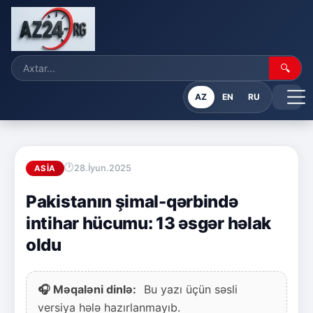
🔍
AZ
EN
RU
28.İyun.2025
ASIA
Pakistanın şimal-qərbində
intihar hücumu: 13 əsgər həlak
oldu
🎧 Məqaləni dinlə:
Bu yazı üçün səsli
versiya hələ hazırlanmayıb.