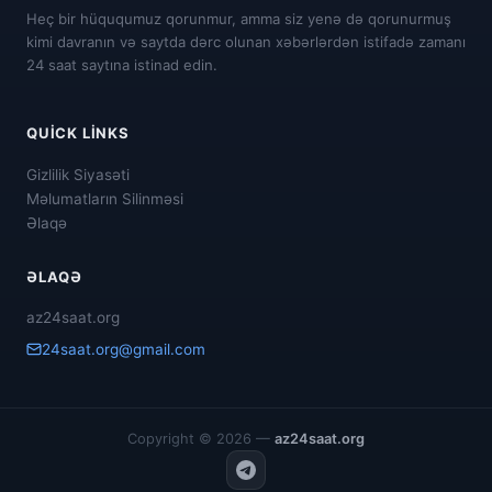
Heç bir hüququmuz qorunmur, amma siz yenə də qorunurmuş
kimi davranın və saytda dərc olunan xəbərlərdən istifadə zamanı
24 saat saytına istinad edin.
QUICK LINKS
Gizlilik Siyasəti
Məlumatların Silinməsi
Əlaqə
ƏLAQƏ
az24saat.org
24saat.org@gmail.com
Copyright © 2026 —
az24saat.org