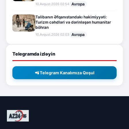
Avropa
10.Avqust.2026 02:54
Talibanın Əfqanıstandakı hakimiyyəti:
Turizm cəhdləri və dərinləşən humanitar
böhran
Avropa
10.Avqust.2026 02:03
Telegramda izləyin
📲 Telegram Kanalımıza Qoşul