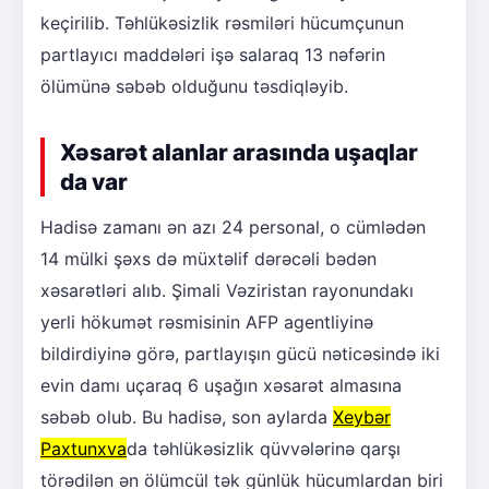
keçirilib. Təhlükəsizlik rəsmiləri hücumçunun
partlayıcı maddələri işə salaraq 13 nəfərin
ölümünə səbəb olduğunu təsdiqləyib.
Xəsarət alanlar arasında uşaqlar
da var
Hadisə zamanı ən azı 24 personal, o cümlədən
14 mülki şəxs də müxtəlif dərəcəli bədən
xəsarətləri alıb. Şimali Vəziristan rayonundakı
yerli hökumət rəsmisinin AFP agentliyinə
bildirdiyinə görə, partlayışın gücü nəticəsində iki
evin damı uçaraq 6 uşağın xəsarət almasına
səbəb olub. Bu hadisə, son aylarda
Xeybər
Paxtunxva
da təhlükəsizlik qüvvələrinə qarşı
törədilən ən ölümcül tək günlük hücumlardan biri