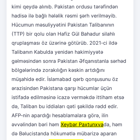
kimi qeydə alınıb. Pakistan ordusu tərəfindən
hadisə ilə bağlı hələlik rəsmi şərh verilməyib.
Hücumun məsuliyyətini Pakistan Talibanının
(TTP) bir qolu olan Hafiz Gül Bahadur silahlı
qruplaşması öz üzərinə götürüb. 2021-ci ildə
Talibanın Kabulda yenidən hakimiyyətə
gəlməsindən sonra Pakistan Əfqanıstanla sərhəd
bölgələrində zorakılığın kəskin artdığını
müşahidə edir. İslamabad qərb qonşusunu öz
ərazisindən Pakistana qarşı hücumlar üçün
istifadə edilməsinə icazə verməkdə ittiham etsə
də, Taliban bu iddiaları qəti şəkildə rədd edir.
AFP-nin apardığı hesablamalara görə, ilin
əvvəlindən bəri həm
Xeybər Paxtunxva
da, həm
də Bəlucistanda hökumətlə mübarizə aparan