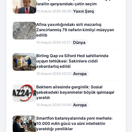
İsrailin qarşısındakı çətin seçim
Yaxın Şərq
10.Avqust.2026 06:28
Afina yaxınlığındakı sirli məzarlıq:
Zəncirlənmiş 79 nəfərin kimliyi müəyyən
edilib
Dünya
10.Avqust.2026 03:27
Birling Qap və Siford Hed sahillərində
uçqun təhlükəsi: Sakinlərə ciddi
xəbərdarlıq edildi
Avropa
10.Avqust.2026 03:23
Bekhem ailəsində gərginlik: Sosial
şəbəkədəki bəyənmələr böyük qalmaqal
yaratdı
Avropa
10.Avqust.2026 03:04
Smartfon batareyalarında yeni mərhələ:
10.000 mAh gücü və süni intellektin
yaratdığı yeniliklər