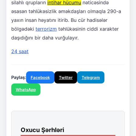
silahlı qrupların
intihar hücumu
nəticəsində
əsasən təhlükəsizlik əməkdaşları olmaqla 290-a
yaxın insan həyatını itirib. Bu cür hadisələr
bölgədəki
terrorizm
təhlükəsinin ciddi xarakter
daşıdığını bir daha vurğulayır.
24 saat
Paylaş:
Facebook
Twitter
Telegram
WhatsApp
Oxucu Şərhləri