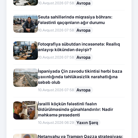
Avropa
10.Avqust.2026 07:58
Seuta sahillərində miqrasiya böhranı:
Fələstinli qaçqınların ağır durumu
Avropa
10.Avqust.2026 07:58
Fotoqrafiya sübutdan incəsənətə: Reallıq
anlayışı kökündən dəyişir?
Avropa
10.Avqust.2026 07:58
İspaniyada Çin zavodu tikintisi hərbi baza
yaxınlığında təhlükəsizlik narahatlığına
səbəb olub
Avropa
10.Avqust.2026 07:58
İsrailli köçkün fələstinli fəalın
öldürülməsində günahlandırılır: Nadir
məhkəmə presedenti
Yaxın Şərq
10.Avqust.2026 06:29
Netanyahu və Trampın Qəzza strategiyası: