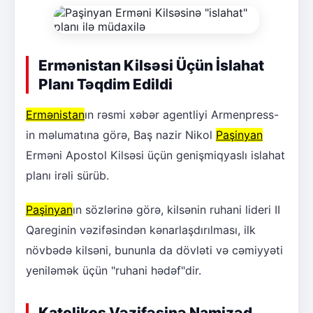
Ermənistan Kilsəsi Üçün İslahat
Planı Təqdim Edildi
Ermənistan
ın rəsmi xəbər agentliyi Armenpress-
in məlumatına görə, Baş nazir Nikol
Paşinyan
Erməni Apostol Kilsəsi üçün genişmiqyaslı islahat
planı irəli sürüb.
Paşinyan
ın sözlərinə görə, kilsənin ruhani lideri II
Qareginin vəzifəsindən kənarlaşdırılması, ilk
növbədə kilsəni, bununla da dövləti və cəmiyyəti
yeniləmək üçün "ruhani hədəf"dir.
Katolikos Vəzifəsinə Namizəd