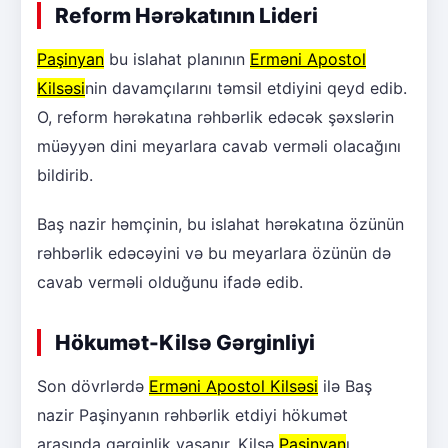
Reform Hərəkatının Lideri
Paşinyan
bu islahat planının
Erməni Apostol
Kilsəsi
nin davamçılarını təmsil etdiyini qeyd edib.
O, reform hərəkatına rəhbərlik edəcək şəxslərin
müəyyən dini meyarlara cavab verməli olacağını
bildirib.
Baş nazir həmçinin, bu islahat hərəkatına özünün
rəhbərlik edəcəyini və bu meyarlara özünün də
cavab verməli olduğunu ifadə edib.
Hökumət-Kilsə Gərginliyi
Son dövrlərdə
Erməni Apostol Kilsəsi
ilə Baş
nazir Paşinyanın rəhbərlik etdiyi hökumət
arasında gərginlik yaşanır. Kilsə
Paşinyan
ı