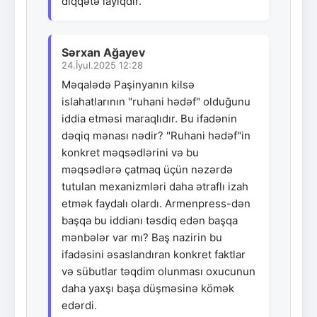
diqqətə layiqdir.
Sərxan Ağayev
24.İyul.2025 12:28
Məqalədə Paşinyanın kilsə
islahatlarının "ruhani hədəf" olduğunu
iddia etməsi maraqlıdır. Bu ifadənin
dəqiq mənası nədir? "Ruhani hədəf"in
konkret məqsədlərini və bu
məqsədlərə çatmaq üçün nəzərdə
tutulan mexanizmləri daha ətraflı izah
etmək faydalı olardı. Armenpress-dən
başqa bu iddianı təsdiq edən başqa
mənbələr var mı? Baş nazirin bu
ifadəsini əsaslandıran konkret faktlar
və sübutlar təqdim olunması oxucunun
daha yaxşı başa düşməsinə kömək
edərdi.