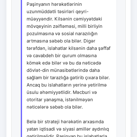
Paşinyanın hərəkətlərinin
uzunmüddətli təsirləri qeyri-
müəyyəndir. Kilsənin cəmiyyətdəki
mövqeyinin zəifləməsi, milli birliyin
pozulmasına və sosial narazılığın
artmasına səbəb ola bilər. Digər
tərəfdən, islahatlar kilsənin daha şəffaf
və cavabdeh bir qurum olmasına
kömək edə bilər və bu da nəticədə
dövlət-din münasibətlərində daha
sağlam bir tarazlığa gətirib çıxara bilər.
Ancaq bu islahatların yerinə yetirilmə
üsulu əhəmiyyətlidir. Məcburi və
otoritar yanaşma, istənilməyən
nəticələrə səbəb ola bilər.
Belə bir strateji hərəkətin arxasında
yatan iqtisadi və siyasi amillər aydınlıq
gətirilməlidir. Paşinyan bu islahatlarla