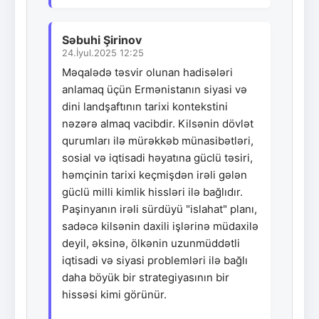
Səbuhi Şirinov
24.İyul.2025 12:25
Məqalədə təsvir olunan hadisələri
anlamaq üçün Ermənistanın siyasi və
dini landşaftının tarixi kontekstini
nəzərə almaq vacibdir. Kilsənin dövlət
qurumları ilə mürəkkəb münasibətləri,
sosial və iqtisadi həyatına güclü təsiri,
həmçinin tarixi keçmişdən irəli gələn
güclü milli kimlik hissləri ilə bağlıdır.
Paşinyanın irəli sürdüyü "islahat" planı,
sadəcə kilsənin daxili işlərinə müdaxilə
deyil, əksinə, ölkənin uzunmüddətli
iqtisadi və siyasi problemləri ilə bağlı
daha böyük bir strategiyasının bir
hissəsi kimi görünür.