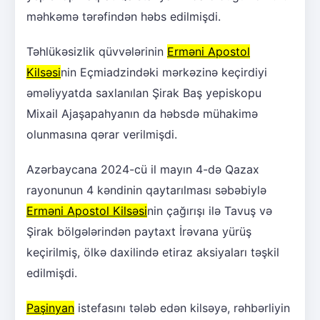
məhkəmə tərəfindən həbs edilmişdi.
Təhlükəsizlik qüvvələrinin
Erməni Apostol
Kilsəsi
nin Eçmiadzindəki mərkəzinə keçirdiyi
əməliyyatda saxlanılan Şirak Baş yepiskopu
Mixail Ajaşapahyanın da həbsdə mühakimə
olunmasına qərar verilmişdi.
Azərbaycana 2024-cü il mayın 4-də Qazax
rayonunun 4 kəndinin qaytarılması səbəbiylə
Erməni Apostol Kilsəsi
nin çağırışı ilə Tavuş və
Şirak bölgələrindən paytaxt İrəvana yürüş
keçirilmiş, ölkə daxilində etiraz aksiyaları təşkil
edilmişdi.
Paşinyan
istefasını tələb edən kilsəyə, rəhbərliyin