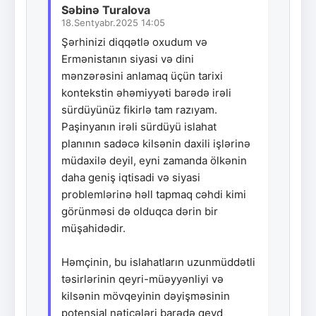
Səbinə Turalova
18.Sentyabr.2025 14:05
Şərhinizi diqqətlə oxudum və
Ermənistanın siyasi və dini
mənzərəsini anlamaq üçün tarixi
kontekstin əhəmiyyəti barədə irəli
sürdüyünüz fikirlə tam razıyam.
Paşinyanın irəli sürdüyü islahat
planının sadəcə kilsənin daxili işlərinə
müdaxilə deyil, eyni zamanda ölkənin
daha geniş iqtisadi və siyasi
problemlərinə həll tapmaq cəhdi kimi
görünməsi də olduqca dərin bir
müşahidədir.
Həmçinin, bu islahatların uzunmüddətli
təsirlərinin qeyri-müəyyənliyi və
kilsənin mövqeyinin dəyişməsinin
potensial nəticələri barədə qeyd