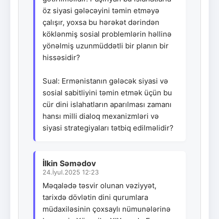
öz siyasi gələcəyini təmin etməyə
çalışır, yoxsa bu hərəkət dərindən
köklənmiş sosial problemlərin həllinə
yönəlmiş uzunmüddətli bir planın bir
hissəsidir?
Sual: Ermənistanın gələcək siyasi və
sosial sabitliyini təmin etmək üçün bu
cür dini islahatların aparılması zamanı
hansı milli dialoq mexanizmləri və
siyasi strategiyaları tətbiq edilməlidir?
İlkin Səmədov
24.İyul.2025 12:23
Məqalədə təsvir olunan vəziyyət,
tarixdə dövlətin dini qurumlara
müdaxiləsinin çoxsaylı nümunələrinə