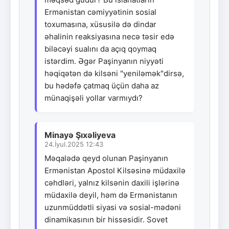
Ermənistan cəmiyyətinin sosial
toxumasına, xüsusilə də dindar
əhalinin reaksiyasına necə təsir edə
biləcəyi sualını da açıq qoymaq
istərdim. Əgər Paşinyanın niyyəti
həqiqətən də kilsəni "yeniləmək"dirsə,
bu hədəfə çatmaq üçün daha az
münaqişəli yollar varmıydı?
Minayə Şıxəliyeva
24.İyul.2025 12:43
Məqalədə qeyd olunan Paşinyanın
Ermənistan Apostol Kilsəsinə müdaxilə
cəhdləri, yalnız kilsənin daxili işlərinə
müdaxilə deyil, həm də Ermənistanın
uzunmüddətli siyasi və sosial-mədəni
dinamikasının bir hissəsidir. Sovet