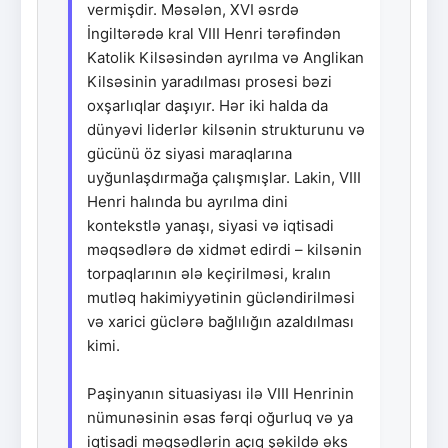
vermişdir. Məsələn, XVI əsrdə
İngiltərədə kral VIII Henri tərəfindən
Katolik Kilsəsindən ayrılma və Anglikan
Kilsəsinin yaradılması prosesi bəzi
oxşarlıqlar daşıyır. Hər iki halda da
dünyəvi liderlər kilsənin strukturunu və
gücünü öz siyasi maraqlarına
uyğunlaşdırmağa çalışmışlar. Lakin, VIII
Henri halında bu ayrılma dini
kontekstlə yanaşı, siyasi və iqtisadi
məqsədlərə də xidmət edirdi – kilsənin
torpaqlarının ələ keçirilməsi, kralın
mutləq hakimiyyətinin gücləndirilməsi
və xarici güclərə bağlılığın azaldılması
kimi.
Paşinyanın situasiyası ilə VIII Henrinin
nümunəsinin əsas fərqi oğurluq və ya
iqtisadi məqsədlərin açıq şəkildə əks