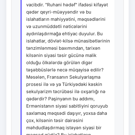
vacibdir. "Ruhani hədəf" ifadəsi kifayət
qədər qeyri-müəyyəndir və bu
islahatların mahiyyətini, məqsədlərini
və uzunmüddətli nəticələrini
aydınlaşdırmağa ehtiyac duyulur. Bu
islahatlar, dövlət-kilsə münasibətlərinin
tənzimlənməsi baxımından, tarixən
kilsənin siyasi təsir gücünə malik
olduğu ölkələrdə görülən digər
təşəbbüslərlə necə müqayisə edilir?
Məsələn, Fransanın Sekulyarlaşma
prosesi ilə və ya Türkiyədəki kəskin
sekulyarizm təcrübəsi ilə oxşarlığı nə
qədərdir? Paşinyanın bu addımı,
Ermənistanın siyasi sabitliyini qoruyub
saxlamaq məqsədi daşıyır, yoxsa daha
çox, kilsənin təsir dairəsini
məhdudlaşdırmaq istəyən siyasi bir
məqsəd güdür? Bu islahatların