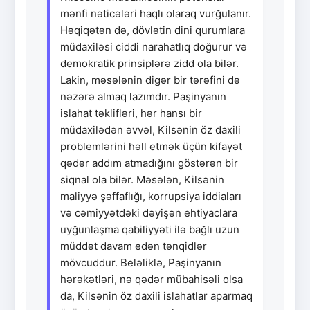
mənfi nəticələri haqlı olaraq vurğulanır.
Həqiqətən də, dövlətin dini qurumlara
müdaxiləsi ciddi narahatlıq doğurur və
demokratik prinsiplərə zidd ola bilər.
Lakin, məsələnin digər bir tərəfini də
nəzərə almaq lazımdır. Paşinyanın
islahat təklifləri, hər hansı bir
müdaxilədən əvvəl, Kilsənin öz daxili
problemlərini həll etmək üçün kifayət
qədər addım atmadığını göstərən bir
siqnal ola bilər. Məsələn, Kilsənin
maliyyə şəffaflığı, korrupsiya iddiaları
və cəmiyyətdəki dəyişən ehtiyaclara
uyğunlaşma qabiliyyəti ilə bağlı uzun
müddət davam edən tənqidlər
mövcuddur. Beləliklə, Paşinyanın
hərəkətləri, nə qədər mübahisəli olsa
da, Kilsənin öz daxili islahatlar aparmaq