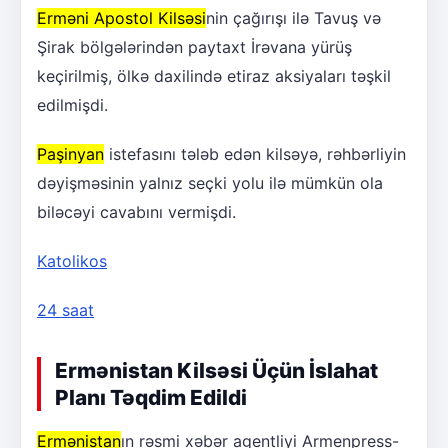
Erməni Apostol Kilsəsi
nin çağırışı ilə Tavuş və
Şirak bölgələrindən paytaxt İrəvana yürüş
keçirilmiş, ölkə daxilində etiraz aksiyaları təşkil
edilmişdi.
Paşinyan
istefasını tələb edən kilsəyə, rəhbərliyin
dəyişməsinin yalnız seçki yolu ilə mümkün ola
biləcəyi cavabını vermişdi.
Katolikos
24 saat
Ermənistan Kilsəsi Üçün İslahat
Planı Təqdim Edildi
Ermənistan
ın rəsmi xəbər agentliyi Armenpress-