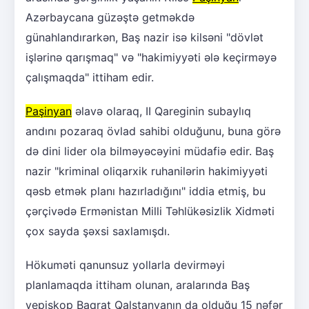
Azərbaycana güzəştə getməkdə
günahlandırarkən, Baş nazir isə kilsəni "dövlət
işlərinə qarışmaq" və "hakimiyyəti ələ keçirməyə
çalışmaqda" ittiham edir.
Paşinyan
əlavə olaraq, II Qareginin subaylıq
andını pozaraq övlad sahibi olduğunu, buna görə
də dini lider ola bilməyəcəyini müdafiə edir. Baş
nazir "kriminal oliqarxik ruhanilərin hakimiyyəti
qəsb etmək planı hazırladığını" iddia etmiş, bu
çərçivədə Ermənistan Milli Təhlükəsizlik Xidməti
çox sayda şəxsi saxlamışdı.
Hökuməti qanunsuz yollarla devirməyi
planlamaqda ittiham olunan, aralarında Baş
yepiskop Baqrat Qalstanyanın da olduğu 15 nəfər