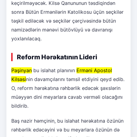
keçirilməyəcək. Kilsə Qanununun təsdiqindən
sonra Bütün Ermənilərin Katolikosu üçün seçkilər
təşkil ediləcək və seçkilər çərçivəsində bütün
namizədlərin mənəvi bütövlüyü və davranışı
yoxlanılacaq.
Reform Hərəkatının Lideri
Paşinyan
bu islahat planının
Erməni Apostol
Kilsəsi
nin davamçılarını təmsil etdiyini qeyd edib.
O, reform hərəkatına rəhbərlik edəcək şəxslərin
müəyyən dini meyarlara cavab verməli olacağını
bildirib.
Baş nazir həmçinin, bu islahat hərəkatına özünün
rəhbərlik edəcəyini və bu meyarlara özünün də