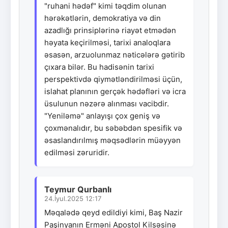
"ruhani hədəf" kimi təqdim olunan
hərəkətlərin, demokratiya və din
azadlığı prinsiplərinə riayət etmədən
həyata keçirilməsi, tarixi analoqlara
əsasən, arzuolunmaz nəticələrə gətirib
çıxara bilər. Bu hadisənin tarixi
perspektivdə qiymətləndirilməsi üçün,
islahat planının gerçək hədəfləri və icra
üsulunun nəzərə alınması vacibdir.
"Yeniləmə" anlayışı çox geniş və
çoxmənalıdır, bu səbəbdən spesifik və
əsaslandırılmış məqsədlərin müəyyən
edilməsi zəruridir.
Teymur Qurbanlı
24.İyul.2025 12:17
Məqalədə qeyd edildiyi kimi, Baş Nazir
Paşinyanın Erməni Apostol Kilsəsinə