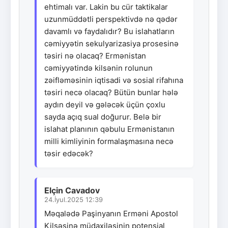
ehtimalı var. Lakin bu cür taktikalar
uzunmüddətli perspektivdə nə qədər
davamlı və faydalıdır? Bu islahatların
cəmiyyətin sekulyarizasiya prosesinə
təsiri nə olacaq? Ermənistan
cəmiyyətində kilsənin rolunun
zəifləməsinin iqtisadi və sosial rifahına
təsiri necə olacaq? Bütün bunlar hələ
aydın deyil və gələcək üçün çoxlu
sayda açıq sual doğurur. Belə bir
islahat planının qəbulu Ermənistanın
milli kimliyinin formalaşmasına necə
təsir edəcək?
Elçin Cavadov
24.İyul.2025 12:39
Məqalədə Paşinyanın Erməni Apostol
Kilsəsinə müdaxiləsinin potensial