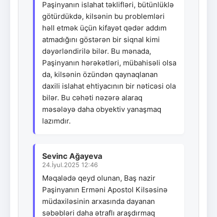
Paşinyanın islahat təklifləri, bütünlüklə
götürdükdə, kilsənin bu problemləri
həll etmək üçün kifayət qədər addım
atmadığını göstərən bir siqnal kimi
dəyərləndirilə bilər. Bu mənada,
Paşinyanın hərəkətləri, mübahisəli olsa
da, kilsənin özündən qaynaqlanan
daxili islahat ehtiyacının bir nəticəsi ola
bilər. Bu cəhəti nəzərə alaraq
məsələyə daha obyektiv yanaşmaq
lazımdır.
Sevinc Ağayeva
24.İyul.2025 12:46
Məqalədə qeyd olunan, Baş nazir
Paşinyanın Erməni Apostol Kilsəsinə
müdaxiləsinin arxasında dayanan
səbəbləri daha ətraflı araşdırmaq