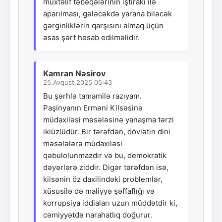
müxtəlif təbəqələrinin iştirakı ilə
aparılması, gələcəkdə yarana biləcək
gərginliklərin qarşısını almaq üçün
əsas şərt hesab edilməlidir.
Kamran Nəsirov
25.Avqust.2025 05:43
Bu şərhlə tamamilə razıyam.
Paşinyanın Erməni Kilsəsinə
müdaxiləsi məsələsinə yanaşma tərzi
ikiüzlüdür. Bir tərəfdən, dövlətin dini
məsələlərə müdaxiləsi
qəbulolunmazdır və bu, demokratik
dəyərlərə ziddir. Digər tərəfdən isə,
kilsənin öz daxilindəki problemlər,
xüsusilə də maliyyə şəffaflığı və
korrupsiya iddiaları uzun müddətdir ki,
cəmiyyətdə narahatlıq doğurur.