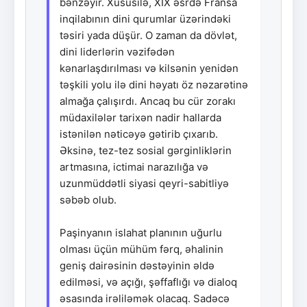
bənzəyir. Xüsusilə, XIX əsrdə Fransa
inqilabının dini qurumlar üzərindəki
təsiri yada düşür. O zaman da dövlət,
dini liderlərin vəzifədən
kənarlaşdırılması və kilsənin yenidən
təşkili yolu ilə dini həyatı öz nəzarətinə
almağa çalışırdı. Ancaq bu cür zorakı
müdaxilələr tarixən nadir hallarda
istənilən nəticəyə gətirib çıxarıb.
Əksinə, tez-tez sosial gərginliklərin
artmasına, ictimai narazılığa və
uzunmüddətli siyasi qeyri-sabitliyə
səbəb olub.
Paşinyanın islahat planının uğurlu
olması üçün mühüm fərq, əhalinin
geniş dairəsinin dəstəyinin əldə
edilməsi, və açığı, şəffaflığı və dialoq
əsasında irəliləmək olacaq. Sadəcə