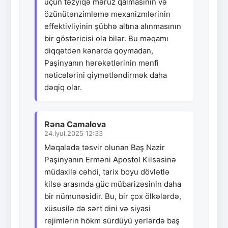
üçün təzyiqə məruz qalmasının və
özünütənzimləmə mexanizmlərinin
effektivliyinin şübhə altına alınmasının
bir göstəricisi ola bilər. Bu məqamı
diqqətdən kənarda qoymadan,
Paşinyanın hərəkətlərinin mənfi
nəticələrini qiymətləndirmək daha
dəqiq olar.
Rəna Camalova
24.İyul.2025 12:33
Məqalədə təsvir olunan Baş Nazir
Paşinyanın Erməni Apostol Kilsəsinə
müdaxilə cəhdi, tarix boyu dövlətlə
kilsə arasında güc mübarizəsinin daha
bir nümunəsidir. Bu, bir çox ölkələrdə,
xüsusilə də sərt dini və siyasi
rejimlərin hökm sürdüyü yerlərdə baş