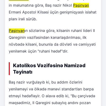
in məlumatına görə, Baş nazir Nikol
Paşinyan
Erməni Apostol Kilsəsi üçün genişmiqyaslı islahat
planı irəli sürüb.
Paşinyan
ın sözlərinə görə, kilsənin ruhani lideri II
Qareginin vəzifəsindən kənarlaşdırılması, ilk
növbədə kilsəni, bununla da dövləti və cəmiyyəti
yeniləmək üçün "ruhani hədəf"dir.
Katolikos Vəzifəsinə Namizəd
Təyinatı
Baş nazir vurğulayıb ki, bu addım özlərini
yeniləməyi və ölkədə mənəvi standartları bərpa
etməyi hədəfləyir. O əlavə edib ki, "Bu çərçivədə
məqsədimiz, II Qaregini subaylıq andını pozan