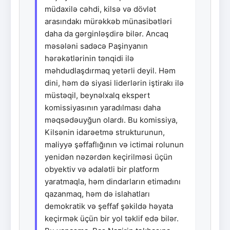
müdaxilə cəhdi, kilsə və dövlət
arasındakı mürəkkəb münasibətləri
daha da gərginləşdirə bilər. Ancaq
məsələni sadəcə Paşinyanın
hərəkətlərinin tənqidi ilə
məhdudlaşdırmaq yetərli deyil. Həm
dini, həm də siyasi liderlərin iştirakı ilə
müstəqil, beynəlxalq ekspert
komissiyasının yaradılması daha
məqsədəuyğun olardı. Bu komissiya,
Kilsənin idarəetmə strukturunun,
maliyyə şəffaflığının və ictimai rolunun
yenidən nəzərdən keçirilməsi üçün
obyektiv və ədalətli bir platform
yaratmaqla, həm dindarların etimadını
qazanmaq, həm də islahatları
demokratik və şeffaf şəkildə həyata
keçirmək üçün bir yol təklif edə bilər.