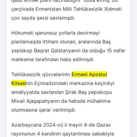
çərçivədə Ermənistan Milli Təhlükəsizlik Xidməti
çox sayda şəxsi saxlamışdı.
Hökuməti qanunsuz yollarla devirməyi
planlamaqda ittiham olunan, aralarında Baş
yepiskop Baqrat Qalstanyanın da olduğu 15 nəfər
məhkəmə tərəfindən həbs edilmişdi.
Təhlükəsizlik qüvvələrinin
Erməni Apostol
Kilsəsi
nin Eçmiadzindəki mərkəzinə keçirdiyi
əməliyyatda saxlanılan Şirak Baş yepiskopu
Mixail Ajaşapahyanın da həbsdə mühakimə
olunmasına qərar verilmişdi.
Azərbaycana 2024-cü il mayın 4-də Qazax
rayonunun 4 kəndinin qaytarılması səbəbiylə