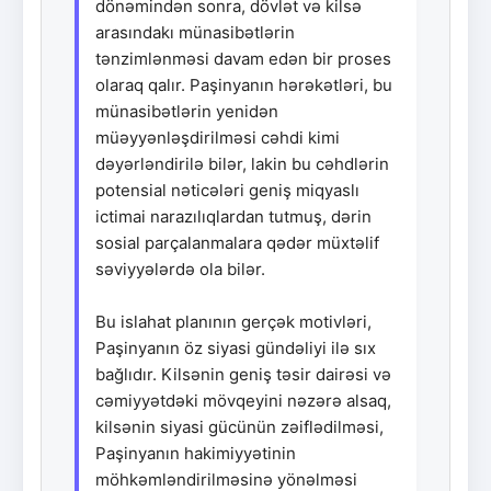
dönəmindən sonra, dövlət və kilsə
arasındakı münasibətlərin
tənzimlənməsi davam edən bir proses
olaraq qalır. Paşinyanın hərəkətləri, bu
münasibətlərin yenidən
müəyyənləşdirilməsi cəhdi kimi
dəyərləndirilə bilər, lakin bu cəhdlərin
potensial nəticələri geniş miqyaslı
ictimai narazılıqlardan tutmuş, dərin
sosial parçalanmalara qədər müxtəlif
səviyyələrdə ola bilər.
Bu islahat planının gerçək motivləri,
Paşinyanın öz siyasi gündəliyi ilə sıx
bağlıdır. Kilsənin geniş təsir dairəsi və
cəmiyyətdəki mövqeyini nəzərə alsaq,
kilsənin siyasi gücünün zəiflədilməsi,
Paşinyanın hakimiyyətinin
möhkəmləndirilməsinə yönəlməsi