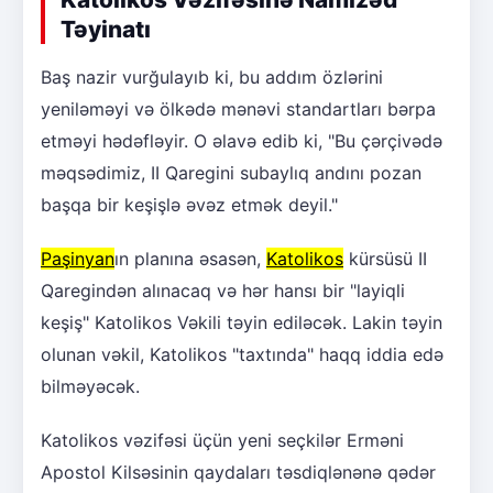
Təyinatı
Baş nazir vurğulayıb ki, bu addım özlərini
yeniləməyi və ölkədə mənəvi standartları bərpa
etməyi hədəfləyir. O əlavə edib ki, "Bu çərçivədə
məqsədimiz, II Qaregini subaylıq andını pozan
başqa bir keşişlə əvəz etmək deyil."
Paşinyan
ın planına əsasən,
Katolikos
kürsüsü II
Qaregindən alınacaq və hər hansı bir "layiqli
keşiş" Katolikos Vəkili təyin ediləcək. Lakin təyin
olunan vəkil, Katolikos "taxtında" haqq iddia edə
bilməyəcək.
Katolikos vəzifəsi üçün yeni seçkilər Erməni
Apostol Kilsəsinin qaydaları təsdiqlənənə qədər