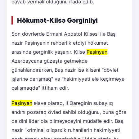
cavab verməli olduğunu ifadə edib.
Hökumət-Kilsə Gərginliyi
Son dövrlərdə Erməni Apostol Kilsəsi ilə Baş
nazir Paşinyanın rəhbərlik etdiyi hökumət
arasında gərginlik yaşanır. Kilsə
Paşinyan
ı
Azərbaycana güzəştə getməkdə
günahlandırarkən, Baş nazir isə kilsəni "dövlət
işlərinə qarışmaq" və "hakimiyyəti ələ keçirməyə
çalışmaqda" ittiham edir.
Paşinyan
əlavə olaraq, II Qareginin subaylıq
andını pozaraq övlad sahibi olduğunu, buna görə
də dini lider ola bilməyəcəyini müdafiə edir. Baş
nazir "kriminal oliqarxik ruhanilərin hakimiyyəti
qəsb etmək planı hazırladığını" iddia etmiş, bu