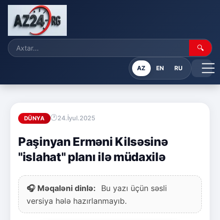
🔍
AZ
EN
RU
24.İyul.2025
DÜNYA
Paşinyan Erməni Kilsəsinə
"islahat" planı ilə müdaxilə
🎧 Məqaləni dinlə:
Bu yazı üçün səsli
versiya hələ hazırlanmayıb.