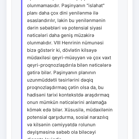
olunmamasıdır. Paşinyanın "islahat"
planı daha çox dini yenilənmə ilə
əsaslandırılır, lakin bu yenilənmənin
dərin səbəbləri və potensial siyasi
nəticələri daha geniş müzakirə
olunmalıdır. VIII Henrinin nümunəsi
bizə göstərir ki, dövlətin kilsəyə
müdaxiləsi qeyri-müəyyən və çox vaxt
qeyri-proqnozlaşdırıla bilən nəticələrə
gətirə bilər. Paşinyanın planının
uzunmüddətli təsirlərini dəqiq
proqnozlaşdırmaq çətin olsa da, bu
hadisəni tarixi kontekstdə araşdırmaq
onun mümkün nəticələrini anlamağa
kömək edə bilər. Xüsusilə, müdaxilənin
potensial qarşıdurma, sosial narazılıq
və kilsənin cəmiyyətdə rolunun
dəyişməsinə səbəb ola biləcəyi