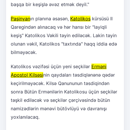
başqa bir keşişlə əvəz etmək deyil."
Paşinyan
ın planına əsasən,
Katolikos
kürsüsü II
Qaregindən alınacaq və hər hansı bir "layiqli
keşiş" Katolikos Vəkili təyin ediləcək. Lakin təyin
olunan vəkil, Katolikos "taxtında" haqq iddia edə
bilməyəcək.
Katolikos vəzifəsi üçün yeni seçkilər
Erməni
Apostol Kilsəsi
nin qaydaları təsdiqlənənə qədər
keçirilməyəcək. Kilsə Qanununun təsdiqindən
sonra Bütün Ermənilərin Katolikosu üçün seçkilər
təşkil ediləcək və seçkilər çərçivəsində bütün
namizədlərin mənəvi bütövlüyü və davranışı
yoxlanılacaq.