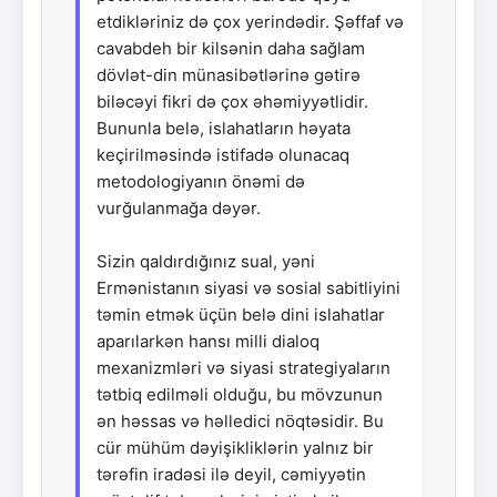
etdikləriniz də çox yerindədir. Şəffaf və
cavabdeh bir kilsənin daha sağlam
dövlət-din münasibətlərinə gətirə
biləcəyi fikri də çox əhəmiyyətlidir.
Bununla belə, islahatların həyata
keçirilməsində istifadə olunacaq
metodologiyanın önəmi də
vurğulanmağa dəyər.
Sizin qaldırdığınız sual, yəni
Ermənistanın siyasi və sosial sabitliyini
təmin etmək üçün belə dini islahatlar
aparılarkən hansı milli dialoq
mexanizmləri və siyasi strategiyaların
tətbiq edilməli olduğu, bu mövzunun
ən həssas və həlledici nöqtəsidir. Bu
cür mühüm dəyişikliklərin yalnız bir
tərəfin iradəsi ilə deyil, cəmiyyətin