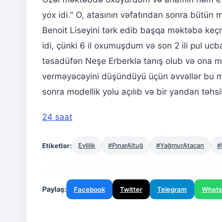
yox idi." O, atasının vəfatından sonra bütü
Benoit Liseyini tərk edib başqa məktəbə keçmə
idi, çünki 6 il oxumuşdum və son 2 ili pul 
təsadüfən Neşe Erberklə tanış olub və ona mod
verməyəcəyini düşündüyü üçün əvvəllər bu mö
sonra modellik yolu açılıb və bir yandan təhsi
24 saat
Etiketlər:
Evlilik
#PınarAltuğ
#YağmurAtacan
#
Paylaş:
Facebook
Twitter
Telegram
What