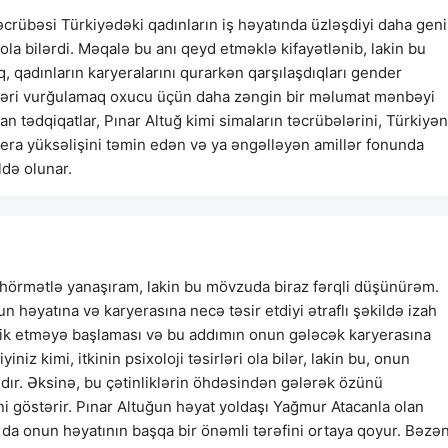
crübəsi Türkiyədəki qadınların iş həyatında üzləşdiyi daha geni
ola bilərdi. Məqalə bu anı qeyd etməklə kifayətlənib, lakin bu
, qadınların karyeralarını qurarkən qarşılaşdıqları gender
neələri vurğulamaq oxucu üçün daha zəngin bir məlumat mənbəyi
 tədqiqatlar, Pınar Altuğ kimi simaların təcrübələrini, Türkiyən
yera yüksəlişini təmin edən və ya əngəlləyən amillər fonunda
ldə olunar.
izə hörmətlə yanaşıram, lakin bu mövzuda biraz fərqli düşünürəm.
n həyatına və karyerasına necə təsir etdiyi ətraflı şəkildə izah
llik etməyə başlaması və bu addımın onun gələcək karyerasına
iz kimi, itkinin psixoloji təsirləri ola bilər, lakin bu, onun
dır. Əksinə, bu çətinliklərin öhdəsindən gələrək özünü
i göstərir. Pınar Altuğun həyat yoldaşı Yağmur Atacanla olan
 da onun həyatının başqa bir önəmli tərəfini ortaya qoyur. Bəzə