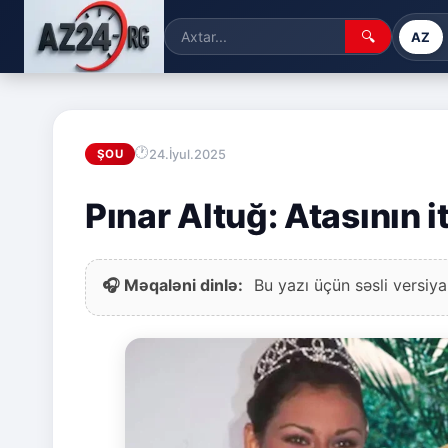
🔍
AZ
24.İyul.2025
ŞOU
Pınar Altuğ: Atasının 
🎧 Məqaləni dinlə:
Bu yazı üçün səsli versiya