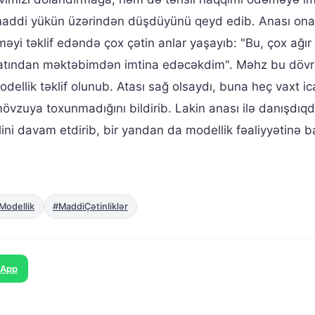
n maddi yükün üzərindən düşdüyünü qeyd edib. Anası ona
yi təklif edəndə çox çətin anlar yaşayıb: "Bu, çox ağır 
ucbatından məktəbimdən imtina edəcəkdim". Məhz bu dövr
ellik təklif olunub. Atası sağ olsaydı, buna heç vaxt i
vzuya toxunmadığını bildirib. Lakin anası ilə danışdıq
lini davam etdirib, bir yandan da modellik fəaliyyətinə b
Modellik
#MaddiÇətinliklər
sApp