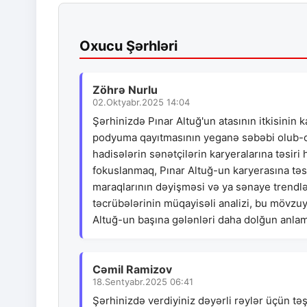
Oxucu Şərhləri
Zöhrə Nurlu
02.Oktyabr.2025 14:04
Şərhinizdə Pınar Altuğ'un atasının itkisinin 
podyuma qayıtmasının yeganə səbəbi olub-olm
hadisələrin sənətçilərin karyeralarına təsiri 
fokuslanmaq, Pınar Altuğ-un karyerasına təsi
maraqlarının dəyişməsi və ya sənaye trendləri
təcrübələrinin müqayisəli analizi, bu mövzuya
Altuğ-un başına gələnləri daha dolğun anla
Cəmil Ramizov
18.Sentyabr.2025 06:41
Şərhinizdə verdiyiniz dəyərli rəylər üçün t