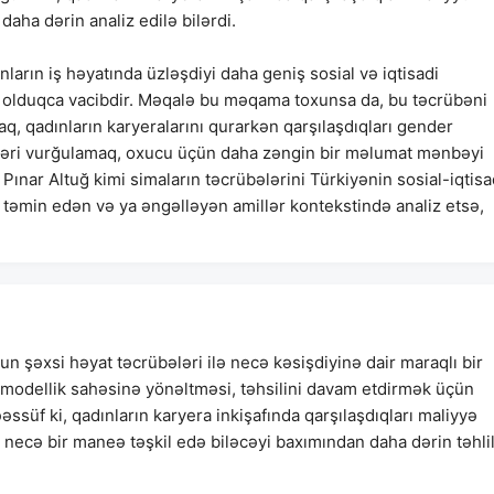
 daha dərin analiz edilə bilərdi.
ların iş həyatında üzləşdiyi daha geniş sosial və iqtisadi
kri olduqca vacibdir. Məqalə bu məqama toxunsa da, bu təcrübəni
q, qadınların karyeralarını qurarkən qarşılaşdıqları gender
neələri vurğulamaq, oxucu üçün daha zəngin bir məlumat mənbəyi
 Pınar Altuğ kimi simaların təcrübələrini Türkiyənin sosial-iqtisa
 təmin edən və ya əngəlləyən amillər kontekstində analiz etsə,
 şəxsi həyat təcrübələri ilə necə kəsişdiyinə dair maraqlı bir
nu modellik sahəsinə yönəltməsi, təhsilini davam etdirmək üçün
əssüf ki, qadınların karyera inkişafında qarşılaşdıqları maliyyə
da necə bir maneə təşkil edə biləcəyi baxımından daha dərin təhli