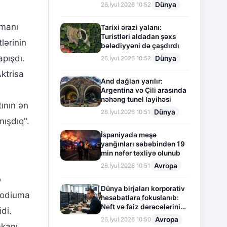
Dünya
26.İyul.2026 10:52
amanı
Tarixi ərazi yalanı:
Turistləri aldadan şəxs
lərinin
bələdiyyəni də çaşdırdı
apışdı.
Dünya
26.İyul.2026 10:52
Aktrisa
And dağları yarılır:
Argentina və Çili arasında
nəhəng tunel layihəsi
ının ən
Dünya
26.İyul.2026 10:51
mışdıq".
İspaniyada meşə
yanğınları səbəbindən 19
min nəfər təxliyə olunub
Avropa
26.İyul.2026 10:51
ə
Dünya birjaları korporativ
 podiuma
hesabatlara fokuslanıb:
Neft və faiz dərəcələrinin
di.
təsiri altında cari vəziyyət
Avropa
26.İyul.2026 10:50
kanı