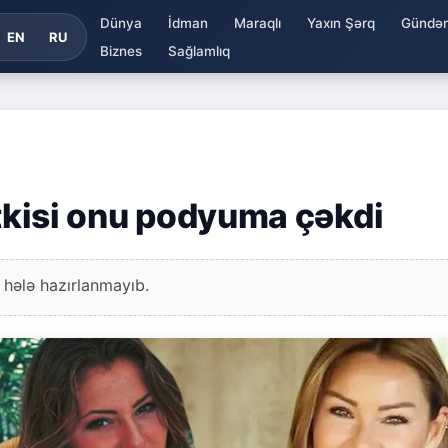
Dünya
İdman
Maraqlı
Yaxın Şərq
Gündə
EN
RU
Biznes
Sağlamlıq
itkisi onu podyuma çəkdi
 hələ hazırlanmayıb.