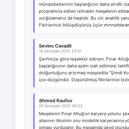
münasibətlərinin başlanğıcını daha ətraflı i
proqramına edilən istinadın məqalənin etiba
vurğulamanız da haqlıdır. Bu cür analitik 
Fikirlərinizi bölüşdüyünüz üçün minnətdara
Sevinc Cavadli
16.Sentyabr.2025 23:10
Şərhinizə görə təşəkkür edirəm. Pınar Altuğu
başlanğıcının daha aydın izah edilməsi təklif
dolğunluğunu artırmaq məqsədilə "Şimdi Ko
çox düzgündür. Düşünülmüş fikirlərinizi biz
Əhməd Raufov
05.Sentyabr.2025 06:23
Məqalənin Pınar Altuğ'un karyera yolunu şəxs
atasının itkisinin onu modellik karyerasına
olması vurğulanır. Bu məqamda qeyd olunduğu