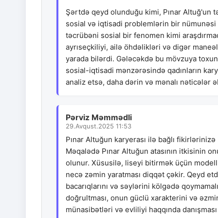
Şərtdə qeyd olunduğu kimi, Pınar Altuğ'un tə
sosial və iqtisadi problemlərin bir nümunəsi 
təcrübəni sosial bir fenomen kimi araşdırmaq
ayrıseçkiliyi, ailə öhdəlikləri və digər ma
yarada bilərdi. Gələcəkdə bu mövzuya toxunan
sosial-iqtisadi mənzərəsində qadınların kar
analiz etsə, daha dərin və mənalı nəticələr ə
Pərviz Məmmədli
29.Avqust.2025 11:53
Pınar Altuğun karyerası ilə bağlı fikirlərin
Məqalədə Pınar Altuğun atasının itkisinin onu
olunur. Xüsusilə, liseyi bitirmək üçün mode
necə zəmin yaratması diqqət çəkir. Qeyd etdiyin
bacarıqlarını və səylərini kölgədə qoymamalı
doğrultması, onun güclü xarakterini və əzmin
münasibətləri və evliliyi haqqında danışması