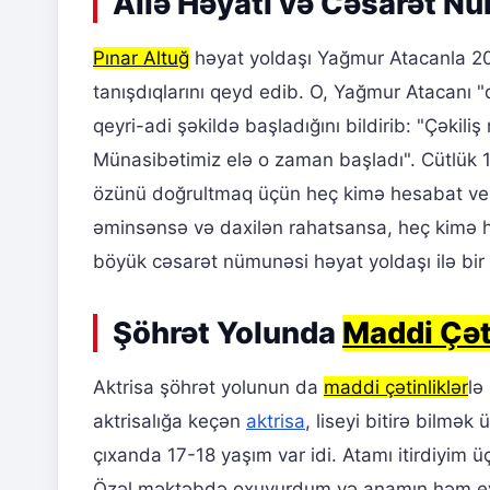
Ailə Həyatı və Cəsarət N
Pınar Altuğ
həyat yoldaşı Yağmur Atacanla 2006
tanışdıqlarını qeyd edib. O, Yağmur Atacanı "
qeyri-adi şəkildə başladığını bildirib: "Çəkil
Münasibətimiz elə o zaman başladı". Cütlük 19 i
özünü doğrultmaq üçün heç kimə hesabat verm
əminsənsə və daxilən rahatsansa, heç kimə h
böyük cəsarət nümunəsi həyat yoldaşı ilə bir 
Şöhrət Yolunda
Maddi Çəti
Aktrisa şöhrət yolunun da
maddi çətinliklər
lə
aktrisalığa keçən
aktrisa
, liseyi bitirə bilm
çıxanda 17-18 yaşım var idi. Atamı itirdiyim 
Özəl məktəbdə oxuyurdum və anamın həm evi