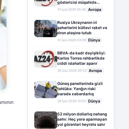
göstəricisi müşahidə
olunur
Avropa
31.İyul.2026 05:46
Rusiya Ukraynanın iri
şəhərlərini kütləvi raket və
dron atəşinə tutub
Dünya
31.İyul.2026 03:09
BBVA-da kadr dəyişikliyi:
Karlos Torres rəhbərlikdə
ciddi islahatlar aparır
Avropa
30.İyul.2026 09:33
Günəş panellərində gizli
təhlükə: Yanğın riski
barədə xəbərdarlıq
Dünya
26.İyul.2026 10:52
amının
52 milyon dollarlıq nəhəng
səhv: Heç yerə aparmayan
yol görənləri heyrətə salır