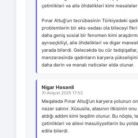
çətinlikləri və ailə öhdəlikləri kimi məsələlər
Pınar Altuğ'un təcrübəsinin Türkiyədəki qadın
problemlərin bir əks-sədası ola biləcəyi fi
daha geniş sosial bir fenomen kimi araşdırma
ayrıseçkiliyi, ailə öhdəlikləri və digər ma
yarada bilərdi. Gələcəkdə bu cür tədqiqatlar,
mənzərəsində qadınların karyera yüksəlişini
daha dərin və mənalı nəticələr əldə olunar.
Nigar Həsənli
31.Avqust.2025 17:53
Məqalədə Pınar Altuğ'un karyera yolunun onun
nəzər salınır. Xüsusilə, atasının itkisinin o
atdığı addım kimi təqdim olunur. Bu nöqtə, tə
çətinlikləri və ailəvi məsuliyyətlərin bu yol
edilə bilərdi.