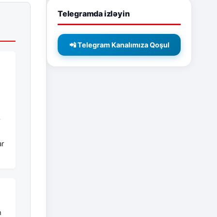
Telegramda izləyin
📲 Telegram Kanalımıza Qoşul
r
ar
n