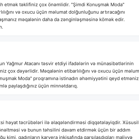
zah etmək təklifiniz çox önəmlidir. "Şimdi Konuşmak Moda"
rlılığını və oxucu üçün məlumat dolğunluğunu artıracağını
yanaşmanız məqalənin daha da zənginləşməsinə kömək edir.
m.
n Yağmur Atacanı təsvir etdiyi ifadələrin və münasibətlərinin
iniz çox dəyərlidir. Məqalənin etibarlılığını və oxucu üçün məlu
nuşmak Moda" proqramına istinadın əhəmiyyətini qeyd etməniz
imlə paylaşdığınız üçün minnətdarıq.
i həyat təcrübələri ilə əlaqələndirməsi diqqətəlayiqdir. Xüsusil
 yönəltməsi və bunun təhsilini davam etdirmək üçün bir addım
 kimi, qadınların karyera inkişafında qarşılaşdıqları maliyyə