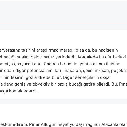
karyerasına təsirini araşdırmaq maraqlı olsa da, bu hadisənin
adığı sualını qaldırmanız yerindədir. Məqalədə bu cür faciəvi
həmişə çoxşaxəli olur. Sadəcə bir amilə, yəni atasının itkisinə
r edən digər potensial amilləri, məsələn, şəxsi inkişafı, peşəka
nin təsirini göz ardı edə bilər. Digər sənətçilərin oxşar
 daha geniş və obyektiv bir baxış bucağı gətirə bilərdi. Bu, Pın
mağa kömək edərdi.
əşəkkür edirəm. Pınar Altuğun həyat yoldaşı Yağmur Atacanla ola