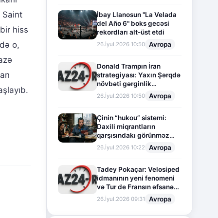
 Saint
İbay Llanosun "La Velada
del Año 6" boks gecəsi
bir hiss
rekordları alt-üst etdi
də o,
Avropa
26.İyul.2026 10:50
cazə
Donald Trampın İran
dan
strategiyası: Yaxın Şərqdə
növbəti gərginlik
aşlayıb.
mərhələsi
Avropa
26.İyul.2026 10:50
Çinin “hukou” sistemi:
Daxili miqrantların
qarşısındakı görünməz
sədd
Avropa
26.İyul.2026 10:22
Tadey Pokaçar: Velosiped
idmanının yeni fenomeni
və Tur de Fransın əfsanəvi
səhifəsi
Avropa
26.İyul.2026 09:31