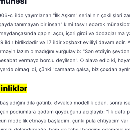
ümunəsi
-cı ildə yayımlanan "İlk Aşkım" serialının çəkilişləri z
qayda tanımayan bir insan" kimi təsvir edərək münasibət
iş meydançasında qapını açdı, içəri girdi və dodaqlarıma y
ldir birlikdədir və 17 ildir xoşbəxt evliliyi davam edir. 
əyin lazım olmadığını vurğulayıb: "Sən etdiyin şeydən
esabat verməyə borclu deyilsən". O əlavə edib ki, həyat
yerdə olmaq idi, çünki "camaata qalsa, biz çoxdan ayrıl
nliklər
 başladığını dilə gətirib. Əvvəlcə modellik edən, sonra is
ək üçün podiumlara qədəm qoyduğunu açıqlayıb: "İlk dəfə
üçün modellik etməyə başladım, çünki pula ehtiyacım var i
mizi dolandırmağa, həm də təhsil haqqımı ödəməyə im