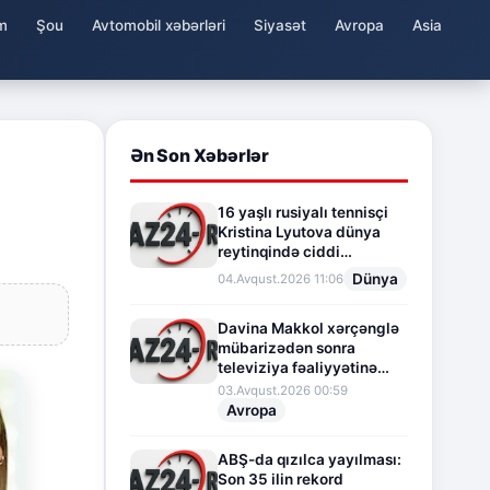
m
Şou
Avtomobil xəbərləri
Siyasət
Avropa
Asia
Ən Son Xəbərlər
16 yaşlı rusiyalı tennisçi
Kristina Lyutova dünya
reytinqində ciddi
irəliləyişə imza atdı
Dünya
04.Avqust.2026 11:06
Davina Makkol xərçənglə
mübarizədən sonra
televiziya fəaliyyətinə
fasilə verir
03.Avqust.2026 00:59
Avropa
ABŞ-da qızılca yayılması:
Son 35 ilin rekord