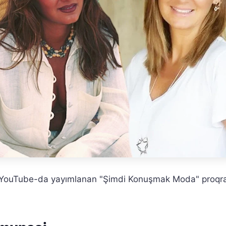
ın YouTube-da yayımlanan "Şimdi Konuşmak Moda" proqr