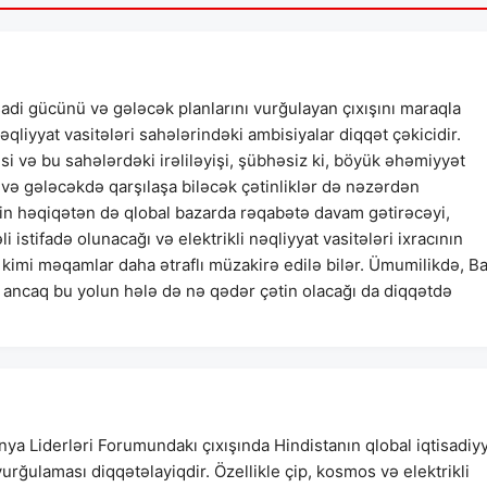
adi gücünü və gələcək planlarını vurğulayan çıxışını maraqla
qliyyat vasitələri sahələrindəki ambisiyalar diqqət çəkicidir.
si və bu sahələrdəki irəliləyişi, şübhəsiz ki, böyük əhəmiyyət
ğı və gələcəkdə qarşılaşa biləcək çətinliklər də nəzərdən
inin həqiqətən də qlobal bazarda rəqabətə davam gətirəcəyi,
 istifadə olunacağı və elektrikli nəqliyyat vasitələri ixracının
 kimi məqamlar daha ətraflı müzakirə edilə bilər. Ümumilikdə, B
, ancaq bu yolun hələ də nə qədər çətin olacağı da diqqətdə
ya Liderləri Forumundakı çıxışında Hindistanın qlobal iqtisadiy
vurğulaması diqqətəlayiqdir. Özellikle çip, kosmos və elektrikli