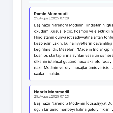
Ramin Məmmədli
25.Avqust.2025 07:28
Baş nazir Narendra Modinin Hindistanın iqtis
oxudum. Xüsusilə çip, kosmos və elektrikli nə
Hindistanın dünya iqtisadiyyatına artan töhfə
kəsb edir. Lakin, bu nailiyyətlərin davamlılı
keçirilməlidir. Məsələn, "Made in India" çip
kosmos startaplarına ayrılan vəsaitin səmərəli
ölkənin istehsal gücünü necə əks etdirəcəyi
nazir Modinin verdiyi mesajlar ümidvericidir
saxlanılmalıdır.
Nəsrin Məmmədli
25.Avqust.2025 07:23
Baş nazir Narendra Modi-nin İqtisadiyyat Dün
üçün bir ümid mənbəyi halına gəldiyi fikrini 