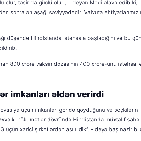
ü olur, təsir də güclü olur", - deyən Modi əlavə edib ki,
dən sonra ən aşağı səviyyədədir. Valyuta ehtiyatlarımız 
ğı düşəndə ​​Hindistanda istehsala başladığını və bu gü
ildirib.
lunan 800 crore vaksin dozasının 400 crore-unu istehsal e
r imkanları əldən verirdi
novasiya üçün imkanları geridə qoyduğunu və seçkilərin
“Əvvəlki hökumətlər dövründə Hindistanda müxtəlif sahə
 üçün xarici şirkətlərdən asılı idik”, - deyə baş nazir bild