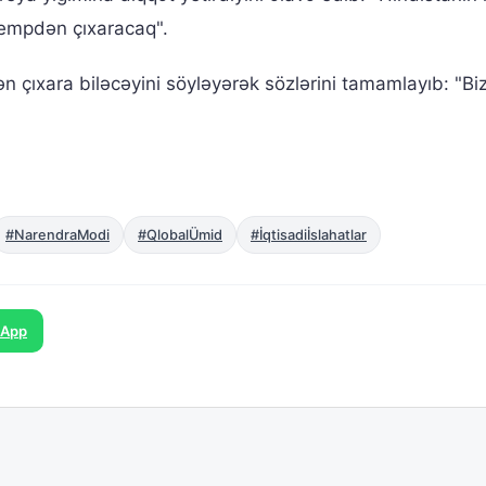
tempdən çıxaracaq".
çıxara biləcəyini söyləyərək sözlərini tamamlayıb: "Bi
#NarendraModi
#QlobalÜmid
#İqtisadiİslahatlar
sApp