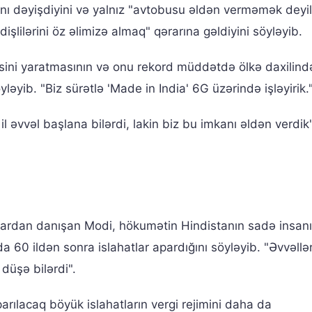
nı dəyişdiyini və yalnız "avtobusu əldən verməmək deyi
şlilərini öz əlimizə almaq" qərarına gəldiyini söyləyib.
sini yaratmasının və onu rekord müddətdə ölkə daxilind
əyib. "Biz sürətlə 'Made in India' 6G üzərində işləyirik.
il əvvəl başlana bilərdi, lakin biz bu imkanı əldən verdik
tlardan danışan Modi, hökumətin Hindistanın sadə insan
a 60 ildən sonra islahatlar apardığını söyləyib. "Əvvəll
 düşə bilərdi".
rılacaq böyük islahatların vergi rejimini daha da