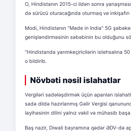
O, Hindistanın 2015-ci ildən sonra yanaşması
də sürücü oturacağında oturmaq və inkişafın di
Modi, Hindistanın "Made in India" 5G şəbəkə
genişləndirməsinin səbəbinin bu olduğunu söyl
"Hindistanda yarımkeçiricilərin istehsalına 50 
o bildirib.
Növbəti nəsil islahatlar
Vergiləri sadələşdirmək üçün aparılan islaha
sadə dildə hazırlanmış Gəlir Vergisi qanunund
layihəsinin dilini yalnız vəkil və mühasib başa
Baş nazir, Diwali bayramına qədər ƏDV-də apa