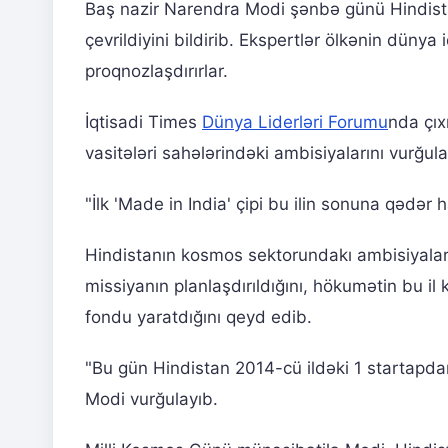
Baş nazir Narendra Modi şənbə günü Hindist
çevrildiyini bildirib. Ekspertlər ölkənin dünya 
proqnozlaşdırırlar.
İqtisadi Times
Dünya Liderləri Forumu
nda çıx
vasitələri sahələrindəki ambisiyalarını vurğula
"İlk 'Made in India' çipi bu ilin sonuna qədər h
Hindistanın kosmos sektorundakı ambisiyaları
missiyanın planlaşdırıldığını, hökumətin bu il
fondu yaratdığını qeyd edib.
"Bu gün Hindistan 2014-cü ildəki 1 startapdan
Modi vurğulayıb.