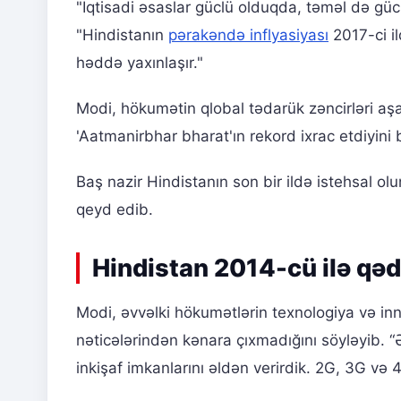
"İqtisadi əsaslar güclü olduqda, təməl də gücl
"Hindistanın
pərakəndə inflyasiyası
2017-ci il
həddə yaxınlaşır."
Modi, hökumətin qlobal tədarük zəncirləri aşa
'Aatmanirbhar bharat'ın rekord ixrac etdiyini b
Baş nazir Hindistanın son bir ildə istehsal o
qeyd edib.
Hindistan 2014-cü ilə qədə
Modi, əvvəlki hökumətlərin texnologiya və in
nəticələrindən kənara çıxmadığını söyləyib. 
inkişaf imkanlarını əldən verirdik. 2G, 3G və 4G