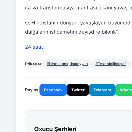
ifa və transformasiya mantrası ölkəni yavaş 
O, Hindistanın dünyanı yavaşlayan böyümədən 
dalğaların istiqamətini dəyişdirə bilərik".
24 saat
Etiketlər:
#Hindistanİqtisadiyyatı
#Texnolojiİnkişaf
Paylaş:
Facebook
Twitter
Telegram
What
Oxucu Şərhləri