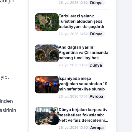
adığını
Dünya
26.İyul.2026 10:52
Tarixi ərazi yalanı:
Turistləri aldadan şəxs
bələdiyyəni də çaşdırdı
Dünya
26.İyul.2026 10:52
And dağları yarılır:
Argentina və Çili arasında
nəhəng tunel layihəsi
Dünya
26.İyul.2026 10:51
yib.
İspaniyada meşə
yanğınları səbəbindən 19
min nəfər təxliyə olunub
Avropa
26.İyul.2026 10:51
kindən
Dünya birjaları korporativ
sirinin
hesabatlara fokuslanıb:
Neft və faiz dərəcələrinin
təsiri altında cari vəziyyət
Avropa
26.İyul.2026 10:50