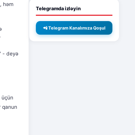
l, həm
Telegramda izləyin
📲 Telegram Kanalımıza Qoşul
ə
"
" - deyə
ı üçün
ər qanun