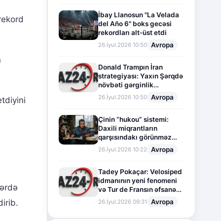
İbay Llanosun "La Velada
rekord
del Año 6" boks gecəsi
rekordları alt-üst etdi
Avropa
26.İyul.2026 10:50
n
Donald Trampın İran
strategiyası: Yaxın Şərqdə
növbəti gərginlik
mərhələsi
Avropa
26.İyul.2026 10:50
tdiyini
Çinin “hukou” sistemi:
Daxili miqrantların
qarşısındakı görünməz
sədd
Avropa
26.İyul.2026 10:22
Tadey Pokaçar: Velosiped
idmanının yeni fenomeni
lərdə
və Tur de Fransın əfsanəvi
səhifəsi
Avropa
irib.
26.İyul.2026 09:31