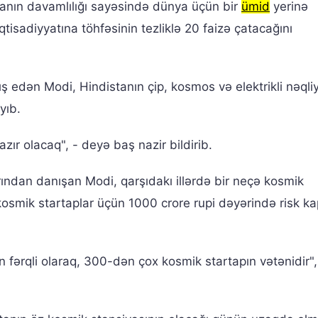
anın davamlılığı sayəsində dünya üçün bir
ümid
yerinə
iqtisadiyyatına töhfəsinin tezliklə 20 faizə çatacağını
ış edən Modi, Hindistanın çip, kosmos və elektrikli nəqli
yıb.
azır olacaq", - deyə baş nazir bildirib.
ndan danışan Modi, qarşıdakı illərdə bir neçə kosmik
 kosmik startaplar üçün 1000 crore rupi dəyərində risk kap
 fərqli olaraq, 300-dən çox kosmik startapın vətənidir"