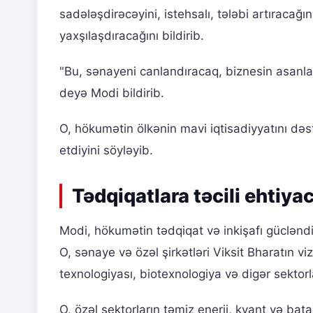
sadələşdirəcəyini, istehsalı, tələbi artıracağ
yaxşılaşdıracağını bildirib.
"Bu, sənayeni canlandıracaq, biznesin asanlaşd
deyə Modi bildirib.
O, hökumətin ölkənin mavi iqtisadiyyatını də
etdiyini söyləyib.
Tədqiqatlara təcili ehtiya
Modi, hökumətin tədqiqat və inkişafı gücləndi
O, sənaye və özəl şirkətləri Viksit Bharatın 
texnologiyası, biotexnologiya və digər sektorl
O, özəl sektorların təmiz enerji, kvant və bata