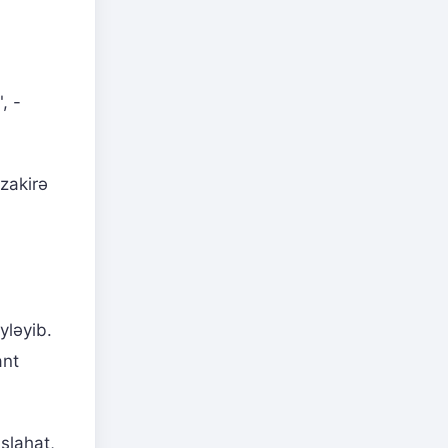
, -
zakirə
yləyib.
ant
islahat,