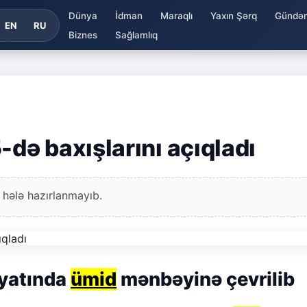
Dünya
İdman
Maraqlı
Yaxın Şərq
Gündə
EN
RU
Biznes
Sağlamlıq
ə baxışlarını açıqladı
 hələ hazırlanmayıb.
yyatında
ümid
mənbəyinə çevrilib