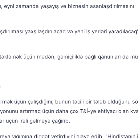
ını, eyni zamanda yaşayış və biznesin asanlaşdırılmasını
ırılması yaxşılaşdırılacaq və yeni iş yerləri yaradılacaq"
stəkləmək üçün mədən, gəmiçiliklə bağlı qanunları da mü
c
rmək üçün çalışdığını, bunun təcili bir tələb olduğunu sö
vizyonunu artırmaq üçün daha çox T&İ-yə ehtiyacı olan kv
ar üçün irəli gəlməyə çağırıb.
reya yığımına diqqət yetirdiyini əlavə edib. "Hindistanın 