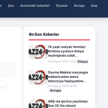
m
Şou
Avtomobil xəbərləri
Siyasət
Avropa
Asia
Ən Son Xəbərlər
16 yaşlı rusiyalı tennisçi
Kristina Lyutova dünya
reytinqində ciddi
irəliləyişə imza atdı
Dünya
04.Avqust.2026 11:06
Davina Makkol xərçənglə
mübarizədən sonra
televiziya fəaliyyətinə
fasilə verir
03.Avqust.2026 00:59
Avropa
ABŞ-da qızılca yayılması:
Son 35 ilin rekord