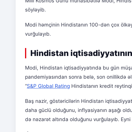
Milli Kosmos Günü münasibətilə Modi, Hindis
söyləyib.
Modi həmçinin Hindistanın 100-dən çox ölkəyə 
vurğulayıb.
Hindistan iqtisadiyyatının
Modi, Hindistan iqtisadiyyatında bu gün müş
pandemiyasından sonra belə, son onillikdə əl
“
S&P Global Rating
Hindistanın kredit reytinqi
Baş nazir, göstəricilərin Hindistan iqtisadiyy
daha güclü olduğunu, inflyasiyanın aşağı oldu
də nəzarət altında olduğunu vurğulayıb. Eyn