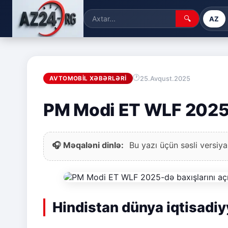
🔍
AZ
25.Avqust.2025
AVTOMOBIL XƏBƏRLƏRI
PM Modi ET WLF 2025-d
🎧 Məqaləni dinlə:
Bu yazı üçün səsli versiya
Hindistan dünya iqtisadi