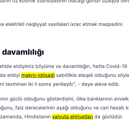
tanın öz kosmik stansiyasının olacağı günün uzaqda olm
elektrikli nəqliyyat vasitələri ixrac etmək məqsədini
 davamlılığı
ahidə etdiyimiz böyümə və davamlılığın, hətta Covid-19
də etdiyi
makro-iqtisadi
sabitliklə əlaqəli olduğunu söylə
ni təxminən iki il sonra yeniləyib", - deyə əlavə edib.
atının güclü olduğunu göstərdiyini, ölkə banklarının əvvəl
ğunu, faiz dərəcələrinin aşağı olduğunu və cari hesab kə
i zamanda, Hindistanın
valyuta ehtiyatları
da güclüdür.